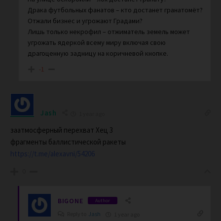
Драка футбольных фанатов – кто достанет гранатомёт?
Отжали бизнес и угрожают Градами?
Лишь только некрофил – отжиматель земель может
угрожать ядеркой всему миру включая свою
драгоценную задницу на коричневой кнопке.
-1
Jash
1 year ago
заатмосферный перехват Хец 3
фрагменты баллистической ракеты
https://t.me/alexavni/54206
0
BIGONE
Author
Reply to
Jash
1 year ago