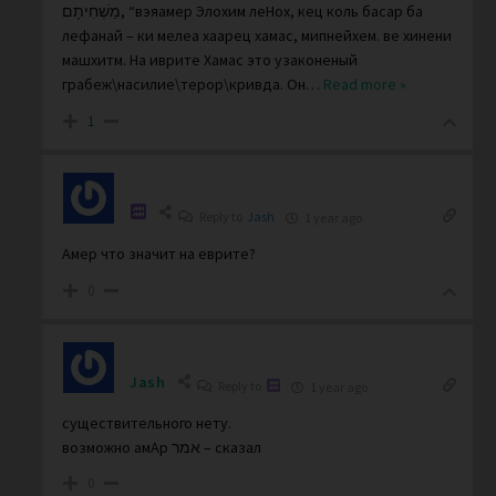
מַשְׁחִיתָם, “вэяамер Элохим леНох, кец коль басар ба
лефанай – ки мелеа хаарец хамас, мипнейхем. ве хинени
машхитм. На иврите Хамас это узаконеный
грабеж\насилие\терор\кривда. Он
…
Read more »
1
Reply to
Jash
1 year ago
Амер что значит на еврите?
0
Jash
Reply to
1 year ago
существительного нету.
возможно амАр אמר – сказал
0