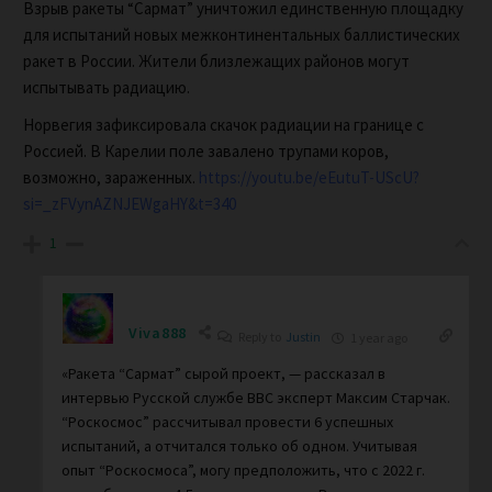
Взрыв ракеты “Сармат” уничтожил единственную площадку
для испытаний новых межконтинентальных баллистических
ракет в России. Жители близлежащих районов могут
испытывать радиацию.
Норвегия зафиксировала скачок радиации на границе с
Россией. В Карелии поле завалено трупами коров,
возможно, зараженных.
https://youtu.be/eEutuT-UScU?
si=_zFVynAZNJEWgaHY&t=340
1
Viva888
Reply to
Justin
1 year ago
«Ракета “Сармат” сырой проект, — рассказал в
интервью Русской службе BBC эксперт Максим Старчак.
“Роскосмос” рассчитывал провести 6 успешных
испытаний, а отчитался только об одном. Учитывая
опыт “Роскосмоса”, могу предположить, что с 2022 г.