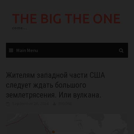
Skip
to
THE BIG THE ONE
content
come…
Main Menu
Жителям западной части США
следует ждать большого
землетрясения. Или вулкана.
September 26, 2024
BIGONE