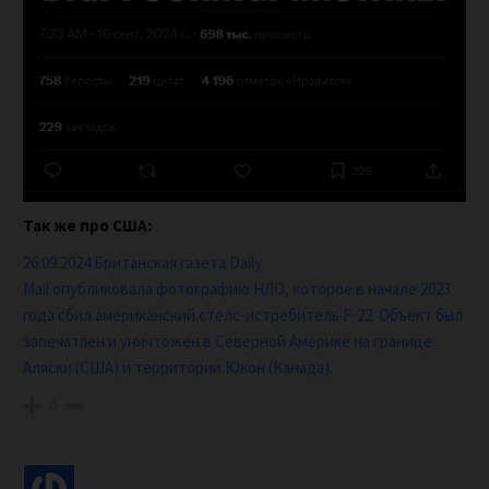
Так же про США:
26.09.2024
Британская газета Daily
Mail
опубликовала
фотографию НЛО, которое в начале 2023
года сбил американский стелс-истребитель F-22. Объект был
запечатлен и уничтожен в Северной Америке на границе
Аляски (США) и территории Юкон (Канада).
0