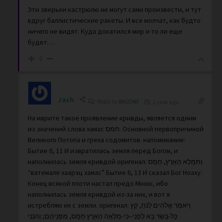
Эти зверьки кастрюлю не могут сами произвести, и тут
вдруг баллистические ракеты. И все молчат, как будто
ничего не видят. Куда докатился мир и то ли еще
будет….
0
Jash
Reply to
BIGONE
1 year ago
На иврите такое проявление кривды, является одним
из значений слова хамас חמס. Основной первопричиной
Великого Потопа и греха содомитов. напоминание:
Бытие 6, 11 И извратилась земля перед Богом, и
наполнилась земля кривдой оригенал: וַתִּמָּלֵא הָאָרֶץ, חָמָס
“ватемале хаарэц хамас” Бытие 6, 13 И сказал Бог Ноаху:
Конец всякой плоти настал предо Мною, ибо
наполнилась земля кривдой из-за них, и вот я
истребляю их с земли. оригенал: וַיֹּאמֶר אֱלֹהִים לְנֹחַ, קֵץ
כָּל-בָּשָׂר בָּא לְפָנַי–כִּי-מָלְאָה הָאָרֶץ חָמָס, מִפְּנֵיהֶם; וְהִנְנִי