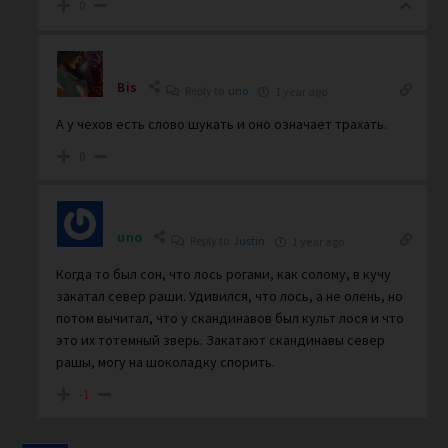
0
Bis
Reply to
uno
1 year ago
А у чехов есть слово шукать и оно означает трахать.
0
uno
Reply to
Justin
1 year ago
Когда то был сон, что лось рогами, как солому, в кучу
закатал север раши. Удивился, что лось, а не олень, но
потом вычитал, что у скандинавов был культ лося и что
это их тотемный зверь. Закатают скандинавы север
рашы, могу на шоколадку спорить.
-1