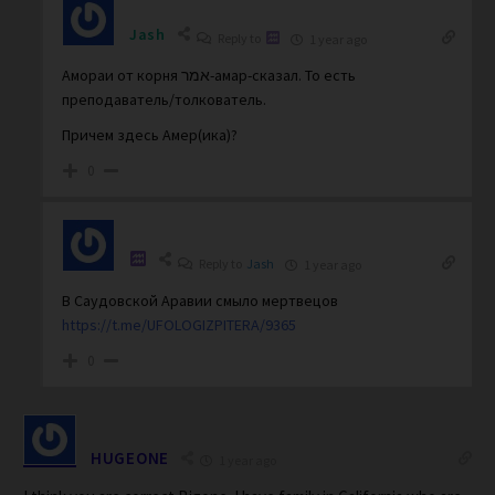
Jash
Reply to
1 year ago
Амораи от корня אמר-амар-сказал. То есть
преподаватель/толкователь.
Причем здесь Амер(ика)?
0
Reply to
Jash
1 year ago
В Саудовской Аравии смыло мертвецов
https://t.me/UFOLOGIZPITERA/9365
0
HUGEONE
1 year ago