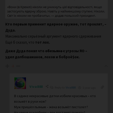
Кто первым применит ядерное оружие, тот проклят, –
Дуда.
Максимально серьёзный аргумент ядерного сдерживания
Ещё б сказал, что
тот лох.
Даже Дуда понял что
обезьяна с
угрозы ЯО –
удел долбошаманов, лохов и боброё$ок.
-1
Viva888
Reply to
Viva888
1 year ago
В садике некрасивые детки избили красивых – кто
возьмёт в руки нож?
Муж пришёл пьяным – жена возьмёт пистолет?
На улице оскорбили – лох достанет гранату?