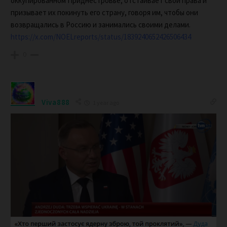
оккупированном Приднестровье, отстаивает свои права и
призывает их покинуть его страну, говоря им, чтобы они
возвращались в Россию и занимались своими делами.
https://x.com/NOELreports/status/1839240652426506434
0
Viva888
1 year ago