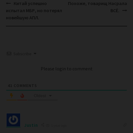
Post
Китай успешно
Похоже, товарищ Насрала
navigation
испытал МБР, но потерял
ВСЁ.
новейшую АПЛ.
Subscribe
Please login to comment
41
COMMENTS
Oldest
Justin
1 year ago