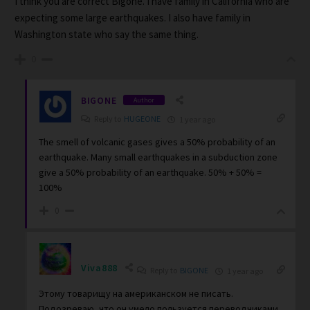
I think you are correct Bigone. I have family in California who are
expecting some large earthquakes. I also have family in
Washington state who say the same thing.
0
BIGONE
Author
Reply to
HUGEONE
1 year ago
The smell of volcanic gases gives a 50% probability of an
earthquake. Many small earthquakes in a subduction zone
give a 50% probability of an earthquake. 50% + 50% =
100%
0
Viva888
Reply to
BIGONE
1 year ago
Этому товарищу на американском не писать.
Подозреваю, что он умело пользуется переводчиками