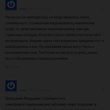
uno
1 year ago
Раз на раз не приходиться, но когда пришлось лично
сталкиваться с возможным выделением вулканических
газов, то запах напоминал жженный камень или гарь
тормозных колодок. И после этого в той местности ни чего
не произошло. Видимо через тектонические трещины что то
освободилось и все. По описаниям запаха могут быть и
вулканические газы. Тем более на карте есть река, а реки
часто образовались поверху разломов.
1
uno
1 year ago
Гражданин Молдавии сталкивается с
самопровозглашенными российскими «миротворцами» в