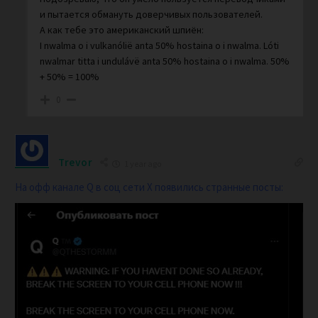
и пытается обмануть доверчивых пользователей.
А как тебе это американский шпиён:
I nwalma o i vulkanólië anta 50% hostaina o i nwalma. Lóti
nwalmar titta i undulávë anta 50% hostaina o i nwalma. 50%
+ 50% = 100%
0
Trevor
1 year ago
На офф канале Q в соц сети Х появились странные посты: