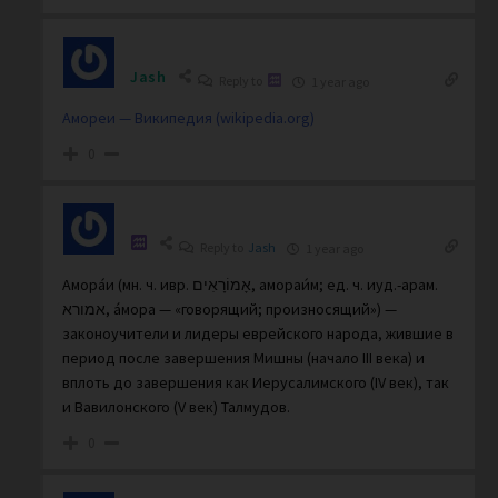
Jash
Reply to
1 year ago
Амореи — Википедия (wikipedia.org)
0
Reply to
Jash
1 year ago
Амора́и (мн. ч. ивр. אָמוֹרָאִים‎, амораи́м; ед. ч. иуд.-арам.
אמורא‎, áмора — «говорящий; произносящий») —
законоучители и лидеры еврейского народа, жившие в
период после завершения Мишны (начало III века) и
вплоть до завершения как Иерусалимского (IV век), так
и Вавилонского (V век) Талмудов.
0