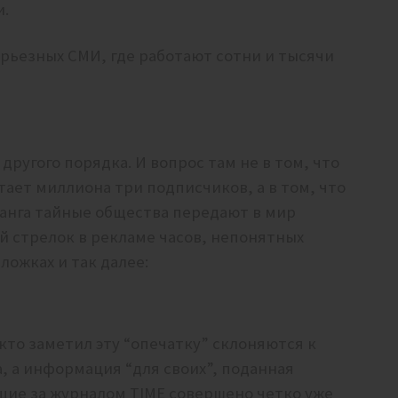
и.
ерьезных СМИ, где работают сотни и тысячи
другого порядка. И вопрос там не в том, что
ает миллиона три подписчиков, а в том, что
ранга тайные общества передают в мир
й стрелок в рекламе часов, непонятных
ложках и так далее:
 кто заметил эту “опечатку” склоняются к
а, а информация “для своих”, поданная
щие за журналом TIME совершено четко уже