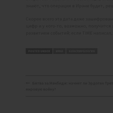
знают, что операция в Иране будет, ре
Скорее всего эта дата даже зашифрован
цифр и у кого-то, возможно, получится 
развитием событий: если TIME написал,
POSTED UNDER
ИРАН
КОНСПИРОЛОГИЯ
Post
Битва за Манбидж: начнет ли Эрдоган Тре
navigation
мировую войну?