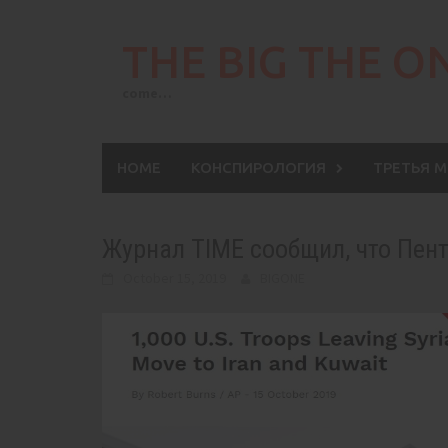
Skip
to
THE BIG THE O
content
come…
HOME
КОНСПИРОЛОГИЯ
ТРЕТЬЯ 
Журнал TIME сообщил, что Пент
October 15, 2019
BIGONE