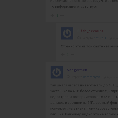
Но сейчас не понятно , потому что за н
то информация отсутствует
2
Fifth_account
Reply to
nature11
6 y
Странно что на том сайте нет ник
1
Sangermen
Reply to
karamergen
6 years 
там шкала частот по вертикали до 40 Гц,
частенько на 40 и более стреляет, напр
недострел, а вот примерно в 16 45 и 17
дальше, в среднем на 24Гц светлый фон 
покурюет, негативит, тому херовастень
плющит. Например видно что не только на