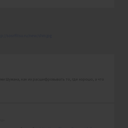
tp://sosrff.tsu.ru/new/shm.jpg
ми Шумана, как их расшифровывать то, где хорошо, а что
ago