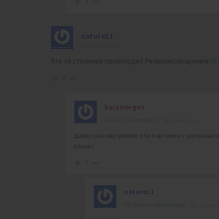
2
nature11
6 years ago
Что то странное происходит Резонансом шумана
ht
7
karamergen
Reply to
nature11
6 years ago
давно рассматриваю эти картинки с резонанса
плохо?
7
nature11
Reply to
karamergen
6 years 