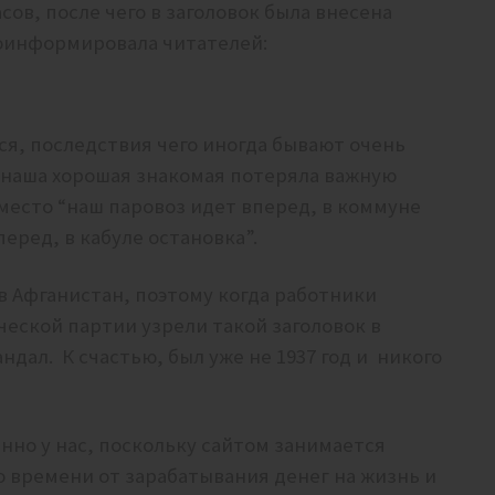
сов, после чего в заголовок была внесена
роинформировала читателей:
ся, последствия чего иногда бывают очень
а наша хорошая знакомая потеряла важную
место “наш паровоз идет вперед, в коммуне
еред, в кабуле остановка”.
 в Афганистан, поэтому когда работники
еской партии узрели такой заголовок в
ндал. К счастью, был уже не 1937 год и никого
енно у нас, поскольку сайтом занимается
о времени от зарабатывания денег на жизнь и