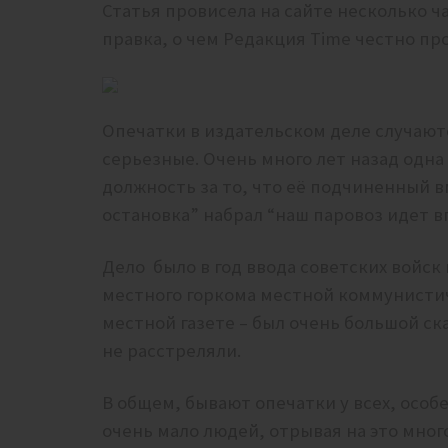
Статья провисела на сайте несколько ча
правка, о чем Редакция Time честно п
Опечатки в издательском деле случают
серьезные. Очень много лет назад одн
должность за то, что её подчиненный в
остановка” набрал “наш паровоз идет вп
Дело было в год ввода советских войск
местного горкома местной коммунистич
местной газете – был очень большой ска
не расстреляли.
В общем, бывают опечатки у всех, особ
очень мало людей, отрывая на это мног