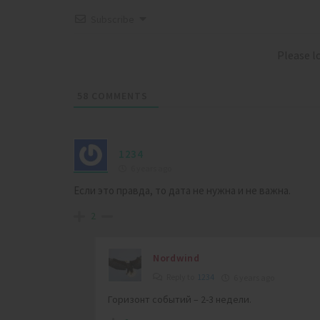
Subscribe
Please 
58
COMMENTS
1234
6 years ago
Если это правда, то дата не нужна и не важна.
2
Nordwind
Reply to
1234
6 years ago
Горизонт событий – 2-3 недели.