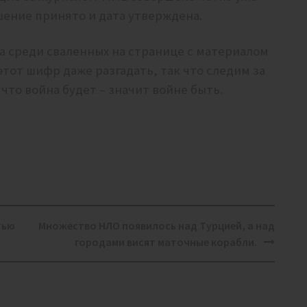
шение принято и дата утверждена.
а среди сваленных на странице с материалом
этот шифр даже разгадать, так что следим за
 что война будет – значит войне быть.
тью
Множество НЛО появилось над Турцией, а над
городами висят маточные корабли.