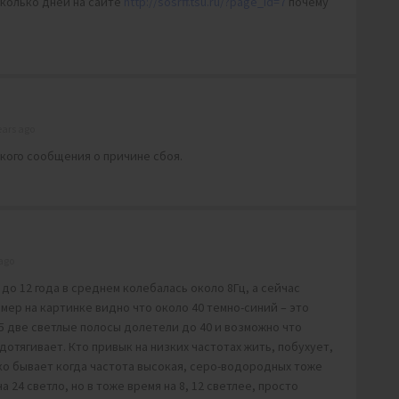
есколько дней на сайте
http://sosrff.tsu.ru/?page_id=7
почему
ears ago
акого сообщения о причине сбоя.
ago
 до 12 года в среднем колебалась около 8Гц, а сейчас
имер на картинке видно что около 40 темно-синий – это
 15 две светлые полосы долетели до 40 и возможно что
дотягивает. Кто привык на низких частотах жить, побухует,
ко бывает когда частота высокая, серо-водородных тоже
 24 светло, но в тоже время на 8, 12 светлее, просто