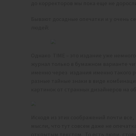
до корректоров мы пока еще не доросл
Бывают досадные опечатки и у очень с
людей:
Однако TIME – это издание уже немного 
журнал только в бумажном варианте чит
именно через издания именно такого 
разные тайные знаки в виде комбинаци
картинок от странных дизайнеров на об
Исходя из этих соображений почти все,
мысли, что тут совсем даже не опечатк
открытым текстом. То есть люди, стоя