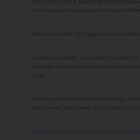
это было такое и выдвигая всевозможны
катастрофа мокшанского атомного батис
Место события – 50 градусов северной 
Сначала и пилот, и все светлые адепты 
никогда, однако, как выяснилось, нечт
года:
Место действия было аналогичное, возм
дал точных координат и про широту-до
2014-м году пилот описал свои впечатле