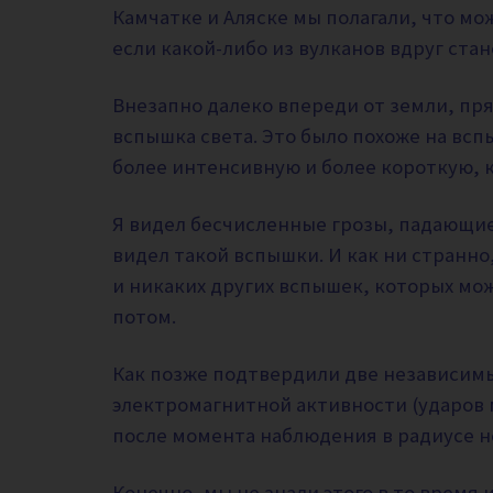
Камчатке и Аляске мы полагали, что мо
если какой-либо из вулканов вдруг ста
Внезапно далеко впереди от земли, пря
вспышка света. Это было похоже на всп
более интенсивную и более короткую, к
Я видел бесчисленные грозы, падающие
видел такой вспышки. И как ни странно
и никаких других вспышек, которых мо
потом.
Как позже подтвердили две независим
электромагнитной активности (ударов м
после момента наблюдения в радиусе н
Конечно, мы не знали этого в то время 