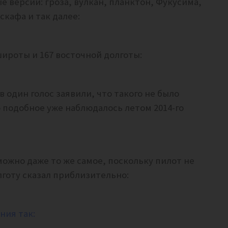
е версии: гроза, вулкан, планктон, Фукусима,
кафа и так далее:
широты и 167 восточной долготы:
в один голос заявили, что такого не было
о подобное уже наблюдалось летом 2014-го
ожно даже то же самое, поскольку пилот не
лготу сказал приблизительно:
ния так: