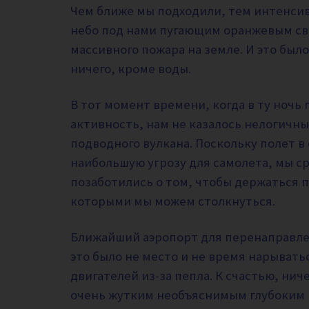
Чем ближе мы подходили, тем интенсив
небо под нами пугающим оранжевым св
массивного пожара на земле. И это было
ничего, кроме воды.
В тот момент времени, когда в ту ноч
активность, нам не казалось нелогич
подводного вулкана. Поскольку полет в
наибольшую угрозу для самолета, мы ср
позаботились о том, чтобы держаться п
которыми мы можем столкнуться.
Ближайший аэропорт для перенаправлени
это было не место и не время нарывать
двигателей из-за пепла. К счастью, нич
очень жутким необъяснимым глубоким