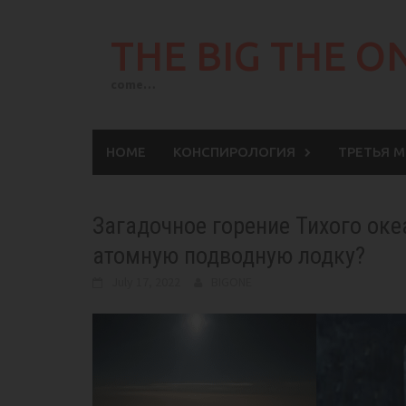
Skip
to
THE BIG THE O
content
come…
HOME
КОНСПИРОЛОГИЯ
ТРЕТЬЯ 
Загадочное горение Тихого оке
атомную подводную лодку?
July 17, 2022
BIGONE