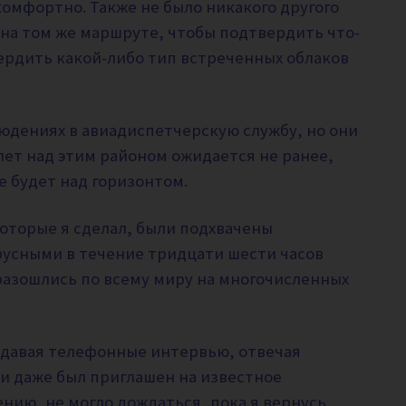
комфортно. Также не было никакого другого
на том же маршруте, чтобы подтвердить что-
вердить какой-либо тип встреченных облаков
юдениях в авиадиспетчерскую службу, но они
ет над этим районом ожидается не ранее,
е будет над горизонтом.
которые я сделал, были подхвачены
русными в течение тридцати шести часов
 разошлись по всему миру на многочисленных
 давая телефонные интервью, отвечая
 и даже был приглашен на известное
ению, не могло дождаться, пока я вернусь