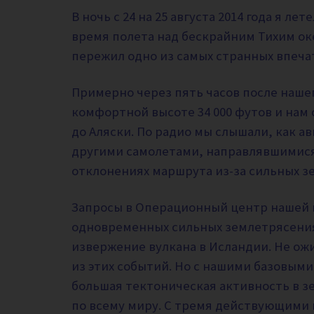
В ночь с 24 на 25 августа 2014 года я ле
время полета над бескрайним Тихим оке
пережил одно из самых странных впеча
Примерно через пять часов после нашег
комфортной высоте 34 000 футов и нам 
до Аляски. По радио мы слышали, как а
другими самолетами, направлявшимися
отклонениях маршрута из-за сильных з
Запросы в Операционный центр нашей 
одновременных сильных землетрясения 
извержение вулкана в Исландии. Не ожи
из этих событий. Но с нашими базовым
большая тектоническая активность в 
по всему миру. С тремя действующими 