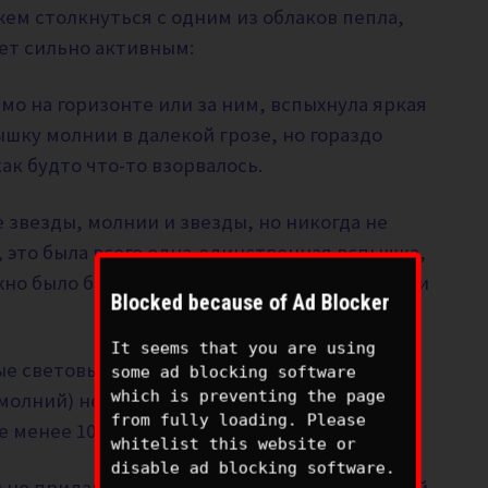
жем столкнуться с одним из облаков пепла,
нет сильно активным:
мо на горизонте или за ним, вспыхнула яркая
ышку молнии в далекой грозе, но гораздо
ак будто что-то взорвалось.
 звезды, молнии и звезды, но никогда не
, это была всего одна-единственная вспышка,
жно было бы ожидать при грозе, мы не видели
Blocked because of Ad Blocker
It seems that you are using
ые световые обсерватории,
some ad blocking software
which is preventing the page
олний) не было в течение двух часов до и
from fully loading. Please
е менее 1000 километров.
whitelist this website or
disable ad blocking software.
и не придавали этому особого значения до той