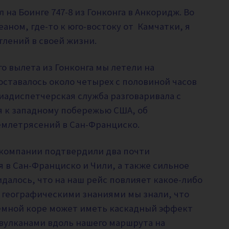
тел на Боинге 747-8 из Гонконга в Анкоридж. Во
аном, где-то к юго-востоку от Камчатки, я
тлений в своей жизни.
о вылета из Гонконга мы летели на
оставалось около четырех с половиной часов
виадиспетчерская служба разговаривала с
 к западному побережью США, об
емлетрясений в Сан-Франциско.
компании подтвердили два почти
в Сан-Франциско и Чили, а также сильное
далось, что на наш рейс повлияет какое-либо
и географическими знаниями мы знали, что
земной коре может иметь каскадный эффект
вулканами вдоль нашего маршрута на