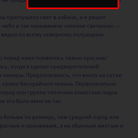
мы приглушили свет в кабине, и я решил
небо и так называемое «земное свечение» —
о видно по всему северному полушарию.
то перед нами появилось темно-красное/
ось, когда я сделал предварительный
 камеры. Предполагалось, что внизу на сотни
, кроме бескрайнего океана. Первоначально
город или группа типичных азиатских лодок
е это было явно не так.
о больше по размеру, чем средний город или
 красным и оранжевым, а не обычным желтым и