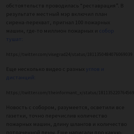
обстоятельств проводилась “реставрация”. В
результате местный мэр включил план
сирена-перехват, пригнал 100 пожарных
машин, где-то миллион пожарных и
собор
тушат:
https://twitter.com/visegrad24/status/1811350484076069039
Еще несколько видео с разных
углов и
дистанций:
https://twitter.com/theinformant_x/status/18113522076456
Новость с собором, разумеется, осветили все
газетки, точно перечислив количество
пожарных машин, длину шлангов и количество
потраченной пены. Еще написали про какую-