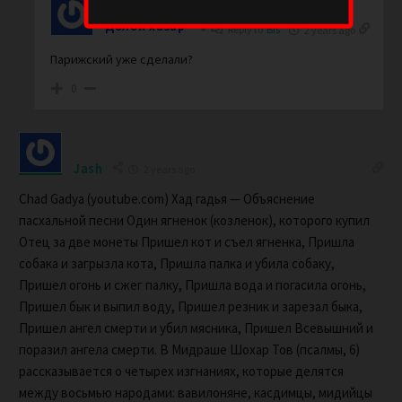
Долой хазар
Reply to
Bis
2 years ago
Парижский уже сделали?
0
Jash
2 years ago
Chad Gadya (youtube.com) Хад гадья — Объяснение
пасхальной песни Один ягненок (козленок), которого купил
Отец за две монеты Пришел кот и съел ягненка, Пришла
собака и загрызла кота, Пришла палка и убила собаку,
Пришел огонь и сжег палку, Пришла вода и погасила огонь,
Пришел бык и выпил воду, Пришел резник и зарезал быка,
Пришел ангел смерти и убил мясника, Пришел Всевышний и
поразил ангела смерти. В Мидраше Шохар Тов (псалмы, 6)
рассказывается о четырех изгнаниях, которые делятся
между восьмью народами: вавилоняне, касдимцы, мидийцы