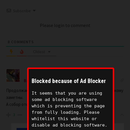
Subscribe
Please login to comment
8
COMMENTS
Oldest
Blocked because of Ad Blocker
Bis
2 years ago
Продолжают отвлекать народ от тех дел которые мало кому
It seems that you are using
заметны.
some ad blocking software
А собор отскоблят и отремонтируют.
which is preventing the page
from fully loading. Please
3
whitelist this website or
disable ad blocking software.