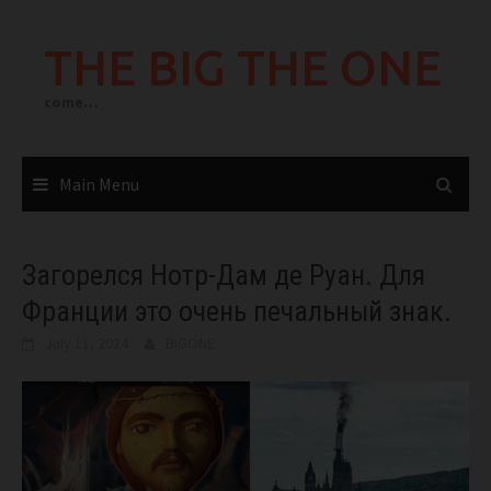
Skip
to
THE BIG THE ONE
content
come…
Main Menu
Загорелся Нотр-Дам де Руан. Для
Франции это очень печальный знак.
July 11, 2024
BIGONE