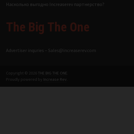
Насколько выгодно Increaserev партнерство?
The Big The One
Advertiser inquries –
Sales@increaserev.com
Copyright © 2026
THE BIG THE ONE
.
Proudly powered by
Increase Rev
.