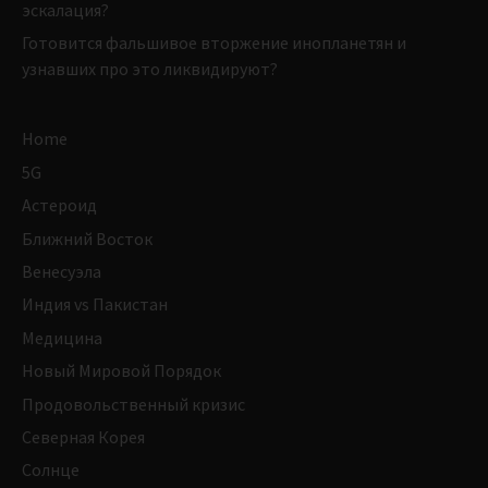
эскалация?
Готовится фальшивое вторжение инопланетян и
узнавших про это ликвидируют?
Home
5G
Астероид
Ближний Восток
Венесуэла
Индия vs Пакистан
Медицина
Новый Мировой Порядок
Продовольственный кризис
Северная Корея
Солнце