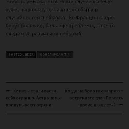
тайного умысла. Но в таком случае все еще
хуже, поскольку в знаковых событиях
случайностей не бывает. Во Франции скоро
будут большие, большие проблемы, так что
следим за развитием событий.
POSTED UNDER
КОНСПИРОЛОГИЯ
Post
Кометы стали вести
Когда на болотах запретят
navigation
себя странно. Астрономы
эстремистскую «Повесть
придумывают версии.
временных лет»?