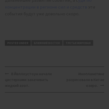
дальнейшее развитие событий, а с
удя по
концентрации в регионе сил и средств
эти
события будут уже довольно скоро.
POSTED UNDER
БЛИЖНИЙ ВОСТОК
ТРЕТЬЯ МИРОВАЯ
Post
В Йеллоустоун начали
Инопланетяне
navigation
цистернами закачивать
разрисовали в Китае
жидкий азот.
озеро.