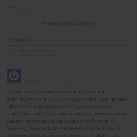
Subscribe
Please login to comment
8
COMMENTS
Oldest
Zedef
7 years ago
Из Ирана постоянно мотается в Сирию грузовой
Боинг,пишут, что несколько заводов по производству ракет
работают на полную мощность. А где все эти ракеты?
Палестинцы в Газе запускают в сторону Израиля воздушные
шарики с примитивными взрывными устройствами, о
военных успехах хезболлы вообще не слыхать. Какой-то
грандиозный распил иранского бюджета, на мой взгляд,