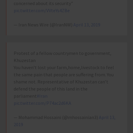
concerned about its security"
pic.twitter.com/VVteYs4ZBe
— Iran News Wire (@IranNW)
April 13, 2019
Protest of a fellow countrymen to government,
Khuzestan
You haven’t lost your farm,home,livestock to feel
the same pain that people are suffering from. You
shame not. Representative of Khuzestan can’t
defend the people of this land in the
parliament
#Iran
pic.twitter.com/P74ac2d6KA
— Mohammad Hossaini (@mhossainian3)
April 13,
2019