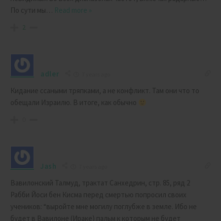
По сути мы
…
Read more »
2
adler
7 years ago
Кидание ссаными тряпками, а не конфликт. Там они что то
обещали Израилю. В итоге, как обычно
0
Jash
7 years ago
Вавилонский Талмуд, трактат Санхедрин, стр. 85, ряд 2
Рабби Йоси бен Кисма перед смертью попросил своих
учеников: “выройте мне могилу поглубже в земле. Ибо не
будет в Вавилоне (Ираке) пальм к которым не будет