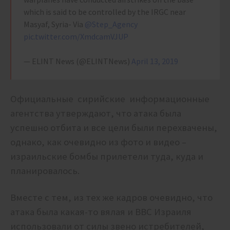
which is said to be controlled by the IRGC near
Masyaf, Syria- Via
@Step_Agency
pic.twitter.com/XmdcamVJUP
— ELINT News (@ELINTNews)
April 13, 2019
Официальные сирийские информационные
агентства утверждают, что атака была
успешно отбита и все цели были перехвачены,
однако, как очевидно из фото и видео –
израильские бомбы прилетели туда, куда и
планировалось.
Вместе с тем, из тех же кадров очевидно, что
атака была какая-то вялая и ВВС Израиля
использовали от силы звено истребителей,