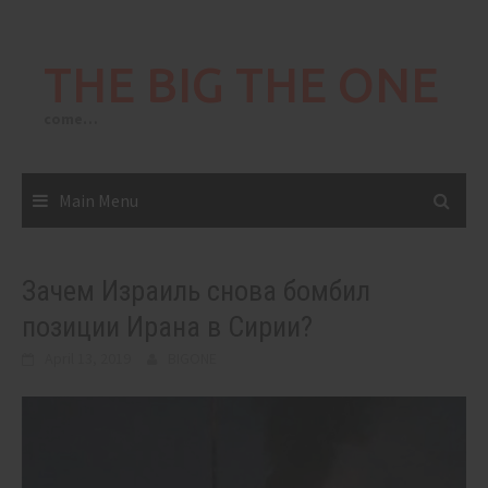
Skip
to
THE BIG THE ONE
content
come…
Main Menu
Зачем Израиль снова бомбил
позиции Ирана в Сирии?
April 13, 2019
BIGONE