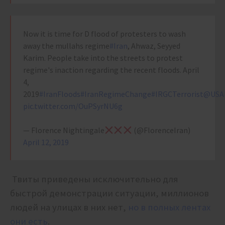
Now it is time for D flood of protesters to wash
away the mullahs regime
#Iran
, Ahwaz, Seyyed
Karim. People take into the streets to protest
regime's inaction regarding the recent floods. April
4,
2019
#IranFloods
#IranRegimeChange
#IRGCTerrorist
@USAD
pic.twitter.com/OuPSyrNU6g
— Florence Nightingale
(@FlorenceIran)
April 12, 2019
Твиты приведены исключительно для
быстрой демонстрации ситуации, миллионов
людей на улицах в них нет,
но в полных лентах
они есть
.