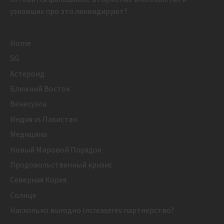
узнавших про это ликвидируют?
Home
5G
Астероид
Ближний Восток
Венесуэла
Индия vs Пакистан
Медицина
Новый Мировой Порядок
Продовольственный кризис
Северная Корея
Солнце
Насколько выгодно Increaserev партнерство?