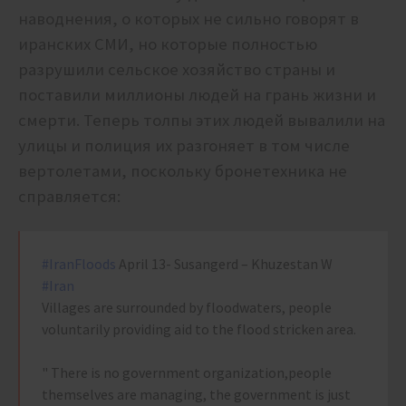
наводнения, о которых не сильно говорят в
иранских СМИ, но которые полностью
разрушили сельское хозяйство страны и
поставили миллионы людей на грань жизни и
смерти. Теперь толпы этих людей вывалили на
улицы и полиция их разгоняет в том числе
вертолетами, поскольку бронетехника не
справляется:
#IranFloods
April 13- Susangerd – Khuzestan W
#Iran
Villages are surrounded by floodwaters, people
voluntarily providing aid to the flood stricken area.
" There is no government organization,people
themselves are managing, the government is just