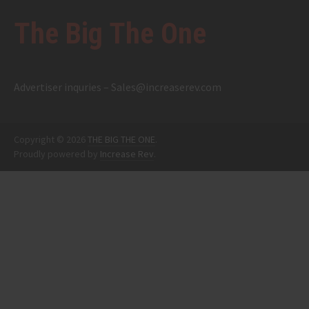
The Big The One
Advertiser inquries –
Sales@increaserev.com
Copyright © 2026
THE BIG THE ONE
.
Proudly powered by
Increase Rev
.