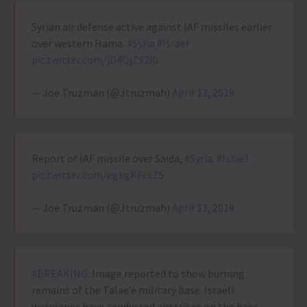
Syrian air defense active against IAF missiles earlier
over western Hama.
#Syria
#Israel
pic.twitter.com/jD4QjZS2I0
— Joe Truzman (@Jtruzmah)
April 13, 2019
Report of IAF missile over Saida,
#Syria
.
#Israel
pic.twitter.com/egkgKFcsZ5
— Joe Truzman (@Jtruzmah)
April 13, 2019
#BREAKING
: Image reported to show burning
remains of the Talae’e military base. Israeli
warplanes have conducted airstrikes on the base