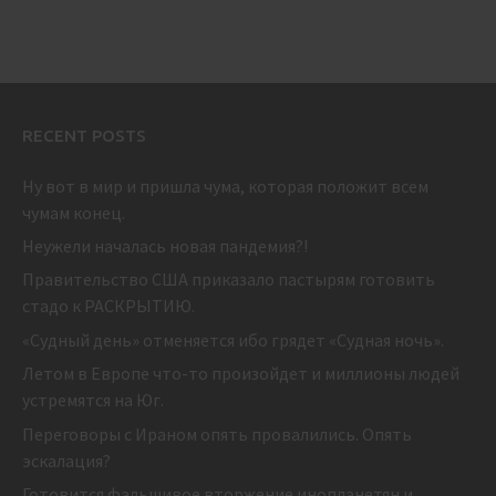
RECENT POSTS
Ну вот в мир и пришла чума, которая положит всем
чумам конец.
Неужели началась новая пандемия?!
Правительство США приказало пастырям готовить
стадо к РАСКРЫТИЮ.
«Судный день» отменяется ибо грядет «Судная ночь».
Летом в Европе что-то произойдет и миллионы людей
устремятся на Юг.
Переговоры с Ираном опять провалились. Опять
эскалация?
Готовится фальшивое вторжение инопланетян и