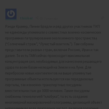
thinker
7 years ago
Рэнди Крамер, Пенни Брэдли и ряд других участников ТКП
не единожды упоминали о совместных военно-космических
программах патрулирования околоземного пространства
(“Солнечный страж”, “Лучистый воитель”). Там собраны
представители разных стран, включая Россию, Иран и так
далее. То есть ТАМ сейчас происходит максимальная
концентрация сил, необходимых для нанесения решающего
удара по всем базам нелюдей на Земле и на Луне. Для
переброски новых контингентов на выше упомянутые
программные объекты используются как передвижные
порталы, так и военно-транспортные посудины
вместительностью до 3000 человек. Такие посудины
снабжены технологией “клобука”, то есть создания
многомерной маскировочной голограммы, делающей объект
невидимым во всех диапазонах частот, включая радарные…