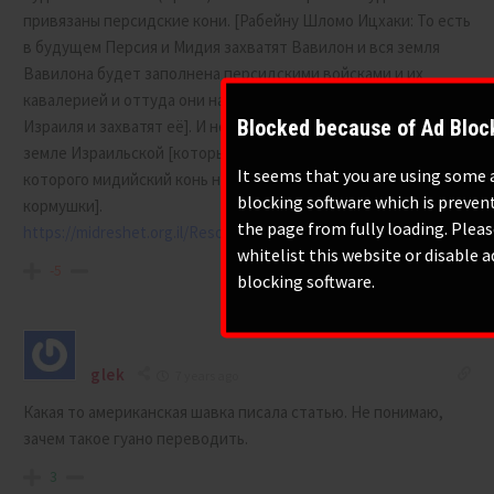
привязаны персидские кони. [Рабейну Шломо Ицхаки: То есть
в будущем Персия и Мидия захватят Вавилон и вся земля
Вавилона будет заполнена персидскими войсками и их
кавалерией и оттуда они начнут наступление на Землю
Blocked because of Ad Bloc
Израиля и захватят её]. И не останется ни одного гроба в
земле Израильской [который не будет вырыт из земли], из
It seems that you are using some 
которого мидийский конь не будет есть солому [как из
blocking software which is preven
кормушки].
the page from fully loading. Plea
https://midreshet.org.il/ResourcesView.aspx?id=19534
whitelist this website or disable a
-5
blocking software.
glek
7 years ago
Какая то американская шавка писала статью. Не понимаю,
зачем такое гуано переводить.
3