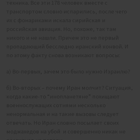
техника. Все эти 178 человек вместе с
транспортом словно испарились, после чего
их с фонариками искала сирийская и
российская авиация. Но, похоже, так там
никого и не нашли. Причем это не первый
пропадающий бесследно иранский конвой. И
по этому факту снова возникают вопросы:
а) Во-первых, зачем это было нужно Израилю?
б) Во-вторых – почему Иран молчит? Ситуация,
когда какие-то “инопланетяне” похищают
военнослужащих сотнями несколько
ненормальная и на такие вызовы следует
отвечать. Но Иран словно посылает своих
моджахедов на убой и совершенно никак не