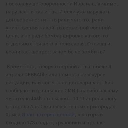
поскольку договоренности Израиль, видимо,
нарушает и так и так. И если уже нарушать
договоренности – то ради чего-то, ради
уничтожения какой-то серьезной военной
цели, а не ради бомбардировке какого-то
отдельно стоящего в поле сарая. Отсюда и
возникает вопрос: зачем было бомбить?
Кроме того, говоря о первой атаке после 4
апреля DEBKAfile или немного не в курсе
ситуации, или кое что не договаривает. Как
сообщают израильские СМИ (спасибо нашему
читателю
Jash
за ссылку) – 10-11 апреля
югу
к
от города Аль-Сухан в восточных пригородах
Хомса
Иран потерял конвой
, в который
входило 178 солдат, грузовики и прочая