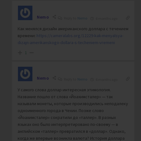
Nemo
Reply to
Nemo
6 months ago
Как менялся дизайн американского доллара с течением
времени:
https://cameralabs.org/12229-kak-menyalsya-
dizajn-amerikanskogo-dollara-s-techeniem-vremeni
1
Nemo
Reply to
Nemo
6 months ago
У самого слова доллар интересная этимология.
Название пошло от слова «Йоахимсталер» — так
называли монеты, которые производились неподалеку
одноименного города в Чехии. Позже слово
«Йоахимсталер» сократили до «таллер». В разных
языках оно было интерпретировано по-своему — в
английском «таллер» превратился в «доллар». Однако,
когда же впервые возникла валюта? История доллара