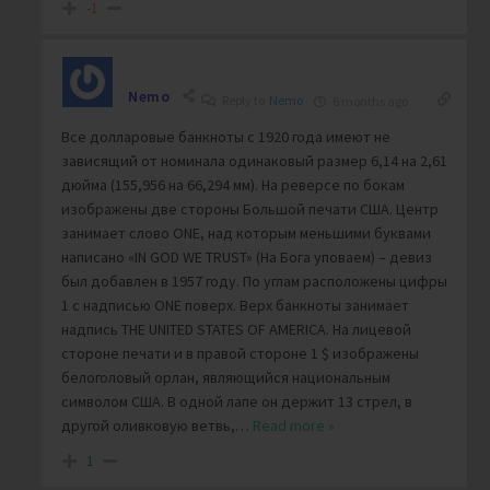
-1
Nemo
Reply to
Nemo
6 months ago
Все долларовые банкноты с 1920 года имеют не
зависящий от номинала одинаковый размер 6,14 на 2,61
дюйма (155,956 на 66,294 мм). На реверсе по бокам
изображены две стороны Большой печати США. Центр
занимает слово ONE, над которым меньшими буквами
написано «IN GOD WE TRUST» (На Бога уповаем) – девиз
был добавлен в 1957 году. По углам расположены цифры
1 с надписью ONE поверх. Верх банкноты занимает
надпись THE UNITED STATES OF AMERICA. На лицевой
стороне печати и в правой стороне 1 $ изображены
белоголовый орлан, являющийся национальным
символом США. В одной лапе он держит 13 стрел, в
другой оливковую ветвь,
…
Read more »
1