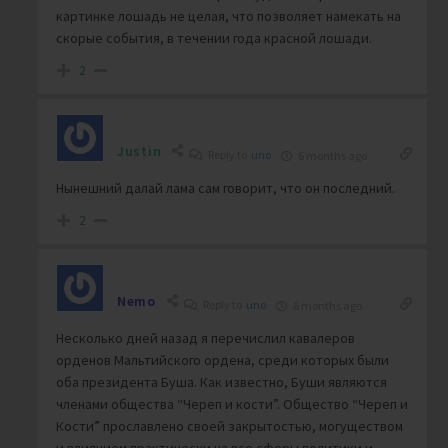
картинке лошадь не целая, что позволяет намекать на
скорые события, в течении года красной лошади.
2
Justin
Reply to
uno
6 months ago
Нынешний далай лама сам говорит, что он последний.
2
Nemo
Reply to
uno
6 months ago
Несколько дней назад я перечислил кавалеров
орденов Мальтийского ордена, среди которых были
оба президента Буша. Как известно, Буши являются
членами общества “Череп и кости”. Общество “Череп и
Кости” прославлено своей закрытостью, могуществом