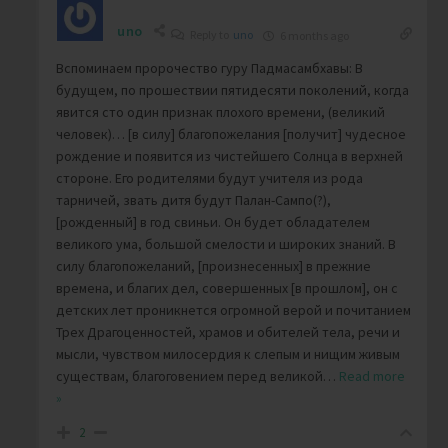
uno
Reply to
uno
6 months ago
Вспоминаем пророчество гуру Падмасамбхавы: В
будущем, по прошествии пятидесяти поколений, когда
явится сто один признак плохого времени, (великий
человек)… [в силу] благопожелания [получит] чудесное
рождение и появится из чистейшего Солнца в верхней
стороне. Его родителями будут учителя из рода
тарничей, звать дитя будут Палан-Сампо(?),
[рожденный] в год свиньи. Он будет обладателем
великого ума, большой смелости и широких знаний. В
силу благопожеланий, [произнесенных] в прежние
времена, и благих дел, совершенных [в прошлом], он с
детских лет проникнется огромной верой и почитанием
Трех Драгоценностей, храмов и обителей тела, речи и
мысли, чувством милосердия к слепым и нищим живым
существам, благоговением перед великой
…
Read more
»
2