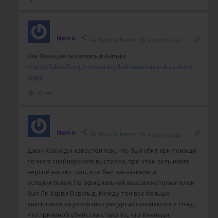
Nemo
Reply to
Nemo
6 months ago
Как Венеция оказалась в Англии:
https://fakeoff.org/conspiracy/kak-venetsiya-okazalas-v-
anglii
0
Nemo
Reply to
Nemo
6 months ago
Джон Кеннеди известен тем, что был убит при помощи
точного снайперского выстрела, при этом есть много
версий насчёт того, кто был заказчиком и
исполнителем. По официальной версии исполнителем
был Ли Харви Освальд. Между тем все больше
аналитиков на различных ресурсах склоняются к тому,
что причиной убийства стало то, что Кеннеди