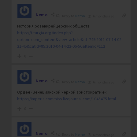
Nemo
Reply to
Nemo
6 months ago
История розенкрейцерских обществ:
https://teurgia.org/index.php?
option=com_content&view=article&id=749:2011-07-14-02-
21-45&catid=85:2010-04-14-22-06-56&Itemid=112
0
Nemo
Reply to
Nemo
6 months ago
Орден «Венецианской черной аристократии»:
https://imperialcommiss.livejournal.com/1045475.html
0
Nemo
Reply to
Nemo
6 months ago