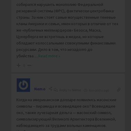
собирался нарушить монополию Федеральной
резервной системы (ФРС), фактически центробанка
страны. За ним стоят самые могущественные теневые
кланы Америки и семьи, имен которых в отличие от тех
же «публичных миллиардеров» Безоса, Маска,
Цукерберга не встретишь в медиа, но которые
обладают колоссальными совокупными финансовыми
ресурсами. Дело в том, что незадолго до
убийства
…
Read more »
0
Nemo
Reply to
Nemo
6 months ago
Когда на американском долларе появились масонские
символы – пирамида и всевидящее око? Всевидящее
око, также лучезарная дельта — масонский символ,
символизирующий Великого Архитектора Вселенной,
наблюдающего за трудами вольных каменщиков.