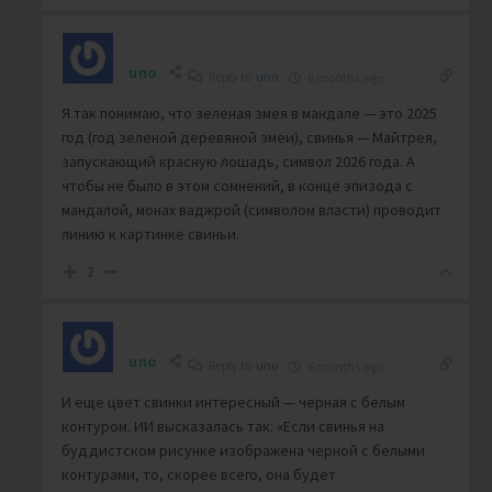
uno
Reply to
uno
6 months ago
Я так понимаю, что зеленая змея в мандале — это 2025
год (год зеленой деревяной змеи), свинья — Майтрея,
запускающий красную лошадь, символ 2026 года. А
чтобы не было в этом сомнений, в конце эпизода с
мандалой, монах ваджрой (символом власти) проводит
линию к картинке свиньи.
2
uno
Reply to
uno
6 months ago
И еще цвет свинки интересный — черная с белым
контуром. ИИ высказалась так: «Если свинья на
буддистском рисунке изображена черной с белыми
контурами, то, скорее всего, она будет