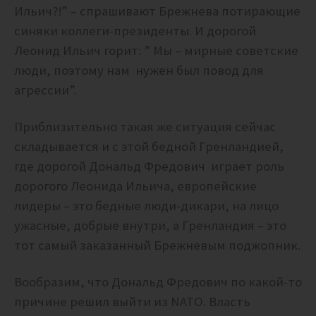
Ильич?!” – спрашивают Брежнева потирающие
синяки коллеги-президенты. И дорогой
Леонид Ильич горит: ” Мы – мирные советские
люди, поэтому нам нужен был повод для
агрессии”.
Приблизительно такая же ситуация сейчас
складывается и с этой бедной Гренландией,
где дорогой Дональд Фредович играет роль
дорогого Леонида Ильича, европейские
лидеры – это бедные люди-дикари, на лицо
ужасные, добрые внутри, а Гренландия – это
тот самый заказанный Брежневым поджопник.
Вообразим, что Дональд Фредович по какой-то
причине решил выйти из NATO. Власть