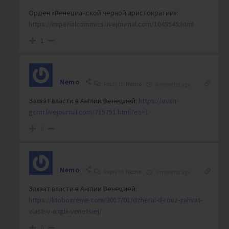
Орден «Венецианской черной аристократии»:
https://imperialcommiss.livejournal.com/1045545.html
1
Nemo
Reply to
Nemo
6 months ago
Захват власти в Англии Венецией:
https://evan-
gcrm.livejournal.com/715751.html?es=1
0
Nemo
Reply to
Nemo
6 months ago
Захват власти в Англии Венецией:
https://litobozrenie.com/2017/01/dzheral-d-rouz-zahvat-
vlasti-v-anglii-venetsiej/
0