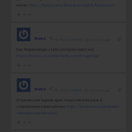
веках:
https://history.eco/dinastii-evrejskih-finansistov/
0
Nemo
Reply to
Nemo
6 months ago
Как Нидерланды стали центром капитала:
https://history.eco/niderlandy-czentr-kapitala/
0
Nemo
Reply to
Nemo
6 months ago
Итальянская черная аристократия и ее роль в
становлении капитализма:
https://history.eco/pachkalov-
chernaya-aristokratiya/
1