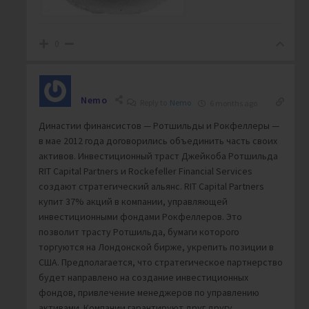
0
Nemo
Reply to
Nemo
6 months ago
Династии финансистов — Ротшильды и Рокфеллеры —
в мае 2012 года договорились объединить часть своих
активов. Инвестиционный траст Джейкоба Ротшильда
RIT Capital Partners и Rockefeller Financial Services
создают стратегический альянс. RIT Capital Partners
купит 37% акций в компании, управляющей
инвестиционными фондами Рокфеллеров. Это
позволит трасту Ротшильда, бумаги которого
торгуются на Лондонской бирже, укрепить позиции в
США. Предполагается, что стратегическое партнерство
будет направлено на создание инвестиционных
фондов, привлечение менеджеров по управлению
активами. Компании гарантируют друг другу