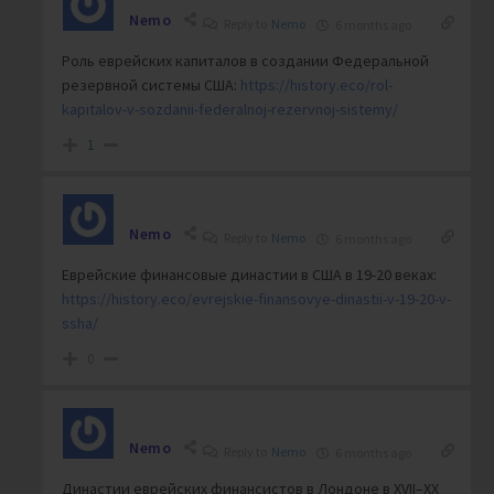
Nemo
Reply to
Nemo
6 months ago
Роль еврейских капиталов в создании Федеральной
резервной системы США:
https://history.eco/rol-
kapitalov-v-sozdanii-federalnoj-rezervnoj-sistemy/
1
Nemo
Reply to
Nemo
6 months ago
Еврейские финансовые династии в США в 19-20 веках:
https://history.eco/evrejskie-finansovye-dinastii-v-19-20-v-
ssha/
0
Nemo
Reply to
Nemo
6 months ago
Династии еврейских финансистов в Лондоне в XVII–XX