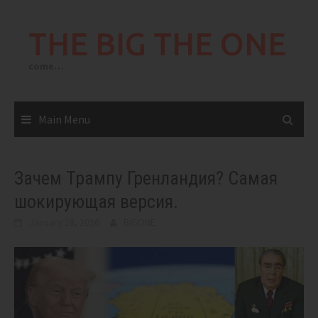
Skip
to
THE BIG THE ONE
content
come…
Main Menu
Зачем Трампу Гренландия? Самая
шокирующая версия.
January 18, 2026
BIGONE