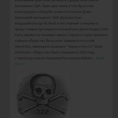
и влиянием практически на все сферы политики и
экономики США. Ныне два члена этого братства
конкурируют в борьбе за место в Белом Доме.
Нынешний президент США Джордж Буш-
младший\George W. Bush и его главный соперник в
предстоящих президентских выборах Джон Керри\John
Kerry являются членами самого старого и таинственного
тайного общества Йельского Университета\Yale
University, имеющего название “Череп и Кости”\Skull
and Bones. Общество было основано в 1832 году
старшекурсником Уильямом Расселлом\William
…
Read
more »