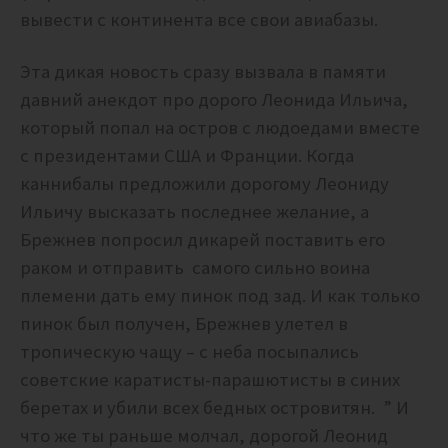
вывести с континента все свои авиабазы.
Эта дикая новость сразу вызвала в памяти
давний анекдот про дорого Леонида Ильича,
который попал на остров с людоедами вместе
с президентами США и Франции. Когда
каннибалы предложили дорогому Леониду
Ильичу высказать последнее желание, а
Брежнев попросил дикарей поставить его
раком и отправить самого сильно воина
племени дать ему пинок под зад. И как только
пинок был получен, Брежнев улетел в
тропическую чащу – с неба посыпались
советские каратисты-парашютисты в синих
беретах и убили всех бедных островитян. ” И
что же ты раньше молчал, дорогой Леонид