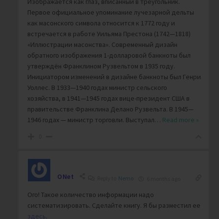
Изображается как глаз, вписанный в треугольник.
Первое официальное упоминание лучезарной дельты
как масонского символа относится к 1772 году и
встречается в работе Уильяма Престона (1742—1818)
«Иллюстрации масонства». Современный дизайн
обратного изображения 1-долларовой банкноты был
утверждён Франклином Рузвельтом в 1935 году.
Инициатором изменений в дизайне банкноты был Генри
Уоллес. В 1933—1940 годах министр сельского
хозяйства, в 1941—1945 годах вице-президент США в
правительстве Франклина Делано Рузвельта. В 1945—
1946 годах — министр торговли. Выступал
…
Read more »
0
ONet
Reply to
Nemo
6 months ago
Ого! Такое количество информации надо
систематизировать. Сделайте книгу. Я бы разместил ее
здесь
.