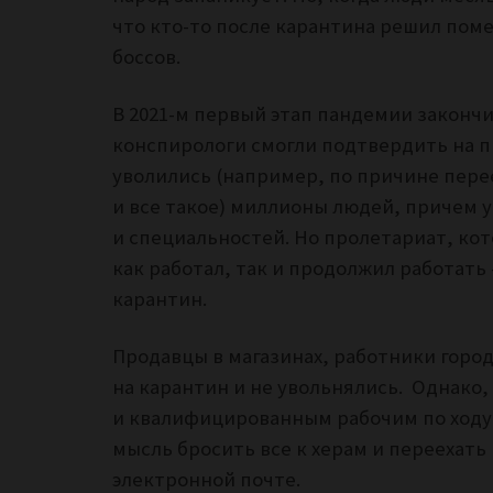
что кто-то после карантина решил поме
боссов.
В 2021-м первый этап пандемии закончи
конспирологи смогли подтвердить на пр
уволились (например, по причине пере
и все такое) миллионы людей, причем 
и специальностей. Но пролетариат, ко
как работал, так и продолжил работать 
карантин.
Продавцы в магазинах, работники горо
на карантин и не увольнялись. Однако
и квалифицированным рабочим по ходу 
мысль бросить все к херам и переехать
электронной почте.