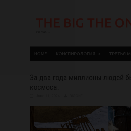
Skip
to
THE BIG THE O
content
come…
HOME
КОНСПИРОЛОГИЯ
ТРЕТЬЯ 
За два года миллионы людей б
космоса.
June 11, 2024
BIGONE