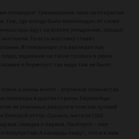
ные площадки: тренажерные залы на открытом
. Там, где всегда было многолюдно от слова
рганизаторы идут на всякие ухищрения, хорошо
митингов. То есть массовку ставят
оловам. В телевизоре это выглядит как
 люди, ходившие на такие тусо
вки в реале
азами и бормочут: так ведь там не было
очень и очень много – огромное количество
е переезды в другие страны. Европейцы
огие их знакомые рванули в поисках лучшей
же большой отток. Однако, жители США
цузов, немцев и евреев. Наоборот – они
о полупустые. А канадцы пишут, что и к ним