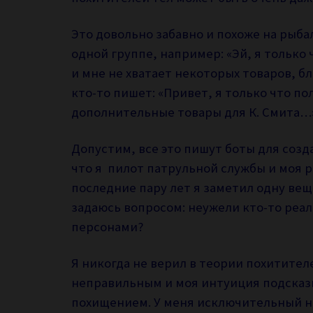
Это довольно забавно и похоже на рыба
одной группе, например: «Эй, я только 
и мне не хватает некоторых товаров, бл
кто-то пишет: «Привет, я только что пол
дополнительные товары для К. Смита…
Допустим, все это пишут боты для созд
что я
пилот патрульной службы и моя ра
последние пару лет я заметил одну вещ
задаюсь вопросом: неужели кто-то реал
персонами?
Я никогда не верил в теории похитителе
неправильным и моя интуиция подсказы
похищением. У меня исключительный ню