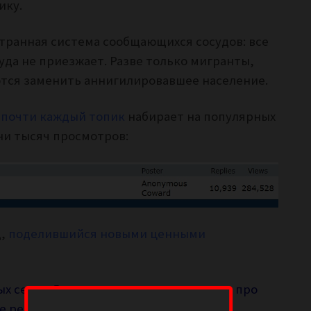
рику.
странная система сообщающихся сосудов: все
уда не приезжает. Разве только мигранты,
тся заменить аннигилировавшее население.
почти каждый топик
набирает на популярных
ни тысяч просмотров:
щ,
поделившийся новыми ценными
х сетях. Думаю, что городская легенда про
е реальной.