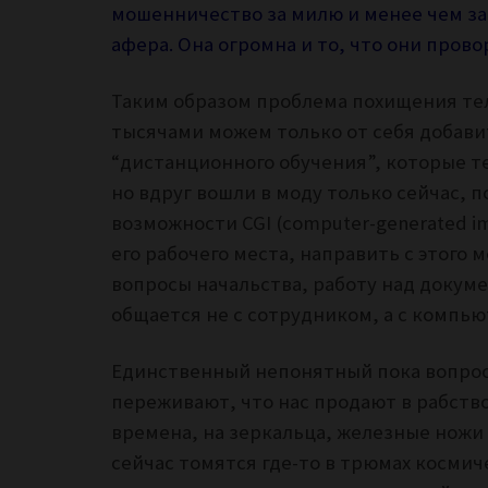
мошенничество за милю и менее чем за 
афера. Она огромна и то, что они пров
Таким образом проблема похищения тел
тысячами можем только от себя добави
“дистанционного обучения”, которые т
но вдруг вошли в моду только сейчас, 
возможности CGI (computer-generated i
его рабочего места, направить с этого
вопросы начальства, работу над докуме
общается не с сотрудником, а с компь
Единственный непонятный пока вопрос 
переживают, что нас продают в рабство
времена, на зеркальца, железные ножи
сейчас томятся где-то в трюмах космиче