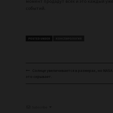
момент продадут всех и это каждый уже
событий.
POSTED UNDER
КОНСПИРОЛОГИЯ
Post
Солнце увеличивается в размерах, но NASA
navigation
это скрывает.
Subscribe