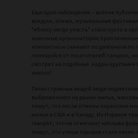
Еще одно наблюдение – всякие публич
воздухе, пляжи, музыкальные фестивали
“яблоку негде упасть” стало пусто и о
знакомые организаторам проплаченных 
компактно и снимают по диагонали по г
ломящийся от посетителей танцпол, но
смотрят на подобные кадры круглыми гл
никого!
Таких странных вещей люди подметили 
выброшенного на рынок жилья, массовы
пишут, что после отмены карантина мн
жизни в США и в Канаду. Из Израиля то
говорят, что не отмечают наплыва фран
пишут, что улицы городов стали какие-т