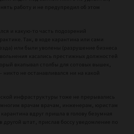
нять работу и не предупредил об этом
лся и какую-то часть подозрений
актике. Так, в ходе карантина или сами
езда) или были уволены (разрушение бизнеса
увольнения касались престижных должностей
торый вкапывал столбы для сотовых вышек,
– никто не останавливался ни на какой
дской инфраструктуры тоже не прерывались
, многим врачам врачам, инженерам, юристам
карантина вдруг пришла в голову безумная
 в другой штат, прислав боссу уведомление по