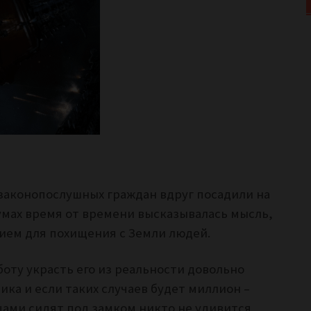
законопослушных граждан вдруг посадили на
мах время от времени высказывалась мысль,
тием для похищения с Земли людей.
боту украсть его из реальности довольно
ика и если таких случаев будет миллион –
цами сидят под замком никто не удивится,