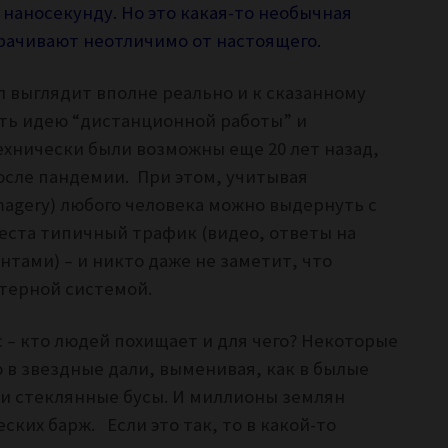
наносекунду. Но это какая-то необычная
орачивают неотличимо от настоящего.
 выглядит вполне реально и к сказанному
ть идею “дистанционной работы” и
ехнически были возможны еще 20 лет назад,
после пандемии. При этом, учитывая
magery) любого человека можно выдернуть с
 места типичный трафик (видео, ответы на
нтами) – и никто даже не заметит, что
ютерной системой.
– кто людей похищает и для чего? Некоторые
 в звездные дали, выменивая, как в былые
 и стеклянные бусы. И миллионы землян
ских барж. Если это так, то в какой-то