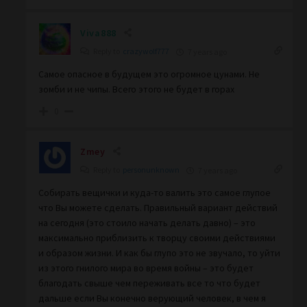
Viva888
Reply to
crazywolf777
7 years ago
Самое опасное в будущем это огромное цунами. Не
зомби и не чипы. Всего этого не будет в горах
0
Zmey
Reply to
personunknown
7 years ago
Собирать вещички и куда-то валить это самое глупое
что Вы можете сделать. Правильный вариант действий
на сегодня (это стоило начать делать давно) – это
максимально приблизить к творцу своими действиями
и образом жизни. И как бы глупо это не звучало, то уйти
из этого гнилого мира во время войны – это будет
благодать свыше чем переживать все то что будет
дальше если Вы конечно верующий человек, в чем я