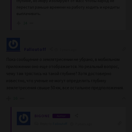
глубине, но инфу изолируют от масс чтобы народ не
перестал раньше времени на работу ходить и кредиты
выплачивать.
24
Falloutoff
7 years ago
Пока сообщение о землятресении не убрано, в мобильном
приложении оно еще отображается. Но реальный вопрос,
чему там трястись на такой глубине? Хотя достоверно
известно, что ученые не могут определить глубину
землетресения свыше 50 км, все остальное предположения.
16
BIGONE
Author
Reply to
Falloutoff
7 years ago