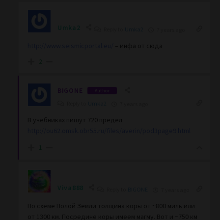
Umka2
Reply to
Umka2
7 years ago
http://www.seismicportal.eu/
– инфа от сюда
2
BIGONE
Author
Reply to
Umka2
7 years ago
В учебниках пишут 720 предел
http://ou62.omsk.obr55.ru/files/averin/pod3page9.html
1
Viva888
Reply to
BIGONE
7 years ago
По схеме Полой Земли толщина коры от ~800 миль или
от 1300 км. Посредине коры имеем магму. Вот и ~750 км