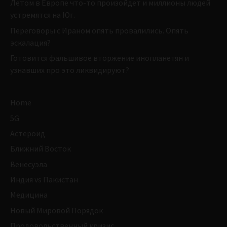
Летом в Европе что-то произойдет и миллионы людей
устремятся на Юг.
Переговоры с Ираном опять провалились. Опять
эскалация?
Готовится фальшивое вторжение инопланетян и
узнавших про это ликвидируют?
Home
5G
Астероид
Ближний Восток
Венесуэла
Индия vs Пакистан
Медицина
Новый Мировой Порядок
Продовольственный кризис