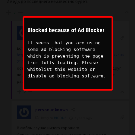
И ведь до последнего неизвестно будет.
3
Blocked because of Ad Blocker
BIGONE
Author
Reply to
personunknown
7 years ago
It seems that you are using
Есть еще и такая новость
some ad blocking software
https://twitter.com/RUSexercises/status/111290562772506
which is preventing the page
2144
from fully loading. Please
остается надеяться что до превентивных ударов друг
whitelist this website or
по другу не дойдет, а как-то постепенно все будет
disable ad blocking software.
развиваться
2
personunknown
Reply to
BIGONE
7 years ago
В любом случае ничего хорошего.
Думаю, что после того, как разместят ракеты в