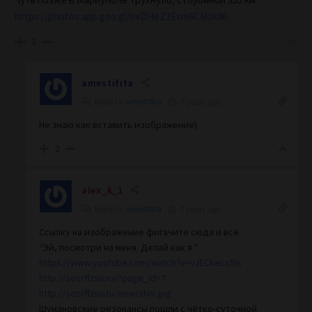
https://photos.app.goo.gl/oxDHeZ3Exm6CMzk86
2
amestifita
Reply to
amestifita
7 years ago
Не знаю как вставить изображение)
2
alex_k_1
Reply to
amestifita
7 years ago
Ссылку на изображение фигачите сюда и всё.
“Эй, посмотри на меня. Делай как я.”
https://www.youtube.com/watch?v=vJECkecs5Is
http://sosrff.tsu.ru/?page_id=7
http://sosrff.tsu.ru/new/shm.jpg
Шумановские резонансы пошли с чётко-суточной