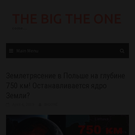
Skip
to
THE BIG THE ONE
content
come…
Main Menu
Землетрясение в Польше на глубине
750 км! Останавливается ядро
Земли?
April 4, 2019
BIGONE