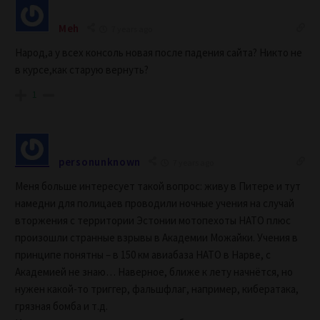
Meh
7 years ago
Народ,а у всех консоль новая после падения сайта? Никто не
в курсе,как старую вернуть?
1
personunknown
7 years ago
Меня больше интересует такой вопрос: живу в Питере и тут
намедни для полицаев проводили ночные учения на случай
вторжения с территории Эстонии мотопехоты НАТО плюс
произошли странные взрывы в Академии Можайки. Учения в
принципе понятны – в 150 км авиабаза НАТО в Нарве, с
Академией не знаю… Наверное, ближе к лету начнётся, но
нужен какой-то триггер, фальшфлаг, например, кибератака,
грязная бомба и т.д.