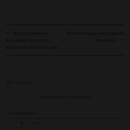
Post
Взрыв вулкана в
В Антарктиде нашли маску
navigation
Исландии: Euronews
Хищника?
показали, как это будет.
Subscribe
Please login to comment
25
COMMENTS
Oldest