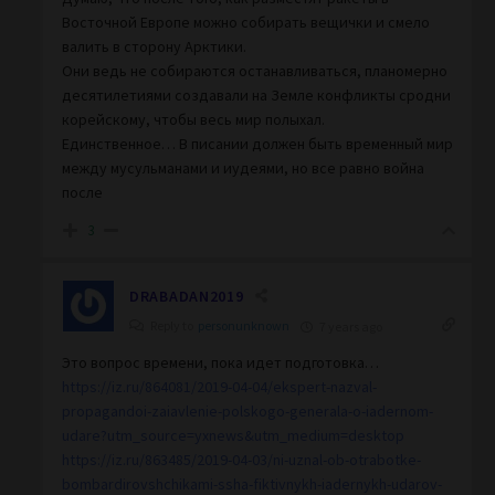
Восточной Европе можно собирать вещички и смело
валить в сторону Арктики.
Они ведь не собираются останавливаться, планомерно
десятилетиями создавали на Земле конфликты сродни
корейскому, чтобы весь мир полыхал.
Единственное… В писании должен быть временный мир
между мусульманами и иудеями, но все равно война
после
3
DRABADAN2019
Reply to
personunknown
7 years ago
Это вопрос времени, пока идет подготовка…
https://iz.ru/864081/2019-04-04/ekspert-nazval-
propagandoi-zaiavlenie-polskogo-generala-o-iadernom-
udare?utm_source=yxnews&utm_medium=desktop
https://iz.ru/863485/2019-04-03/ni-uznal-ob-otrabotke-
bombardirovshchikami-ssha-fiktivnykh-iadernykh-udarov-