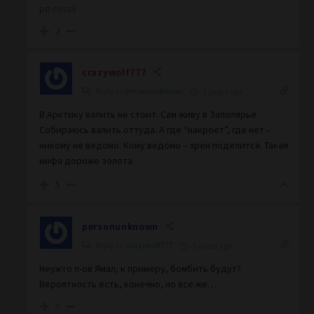
po-rossii
2
crazywolf777
Reply to
personunknown
7 years ago
В Арктику валить не стоит. Сам живу в Заполярье.
Собираюсь валить оттуда. А где “накроет”, где нет –
никому не ведомо. Кому ведомо – хрен поделится. Такая
инфа дороже золота.
5
personunknown
Reply to
crazywolf777
7 years ago
Неужто п-ов Ямал, к примеру, бомбить будут?
Вероятность есть, конечно, но все же…
0