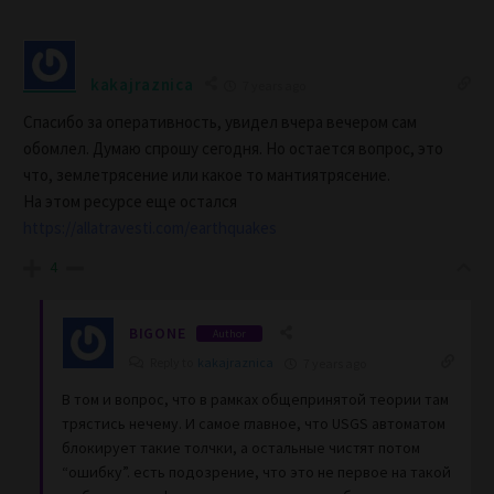
kakajraznica
7 years ago
Спасибо за оперативность, увидел вчера вечером сам
обомлел. Думаю спрошу сегодня. Но остается вопрос, это
что, землетрясение или какое то мантиятрясение.
На этом ресурсе еще остался
https://allatravesti.com/earthquakes
4
BIGONE
Author
Reply to
kakajraznica
7 years ago
В том и вопрос, что в рамках общепринятой теории там
трястись нечему. И самое главное, что USGS автоматом
блокирует такие толчки, а остальные чистят потом
“ошибку”. есть подозрение, что это не первое на такой