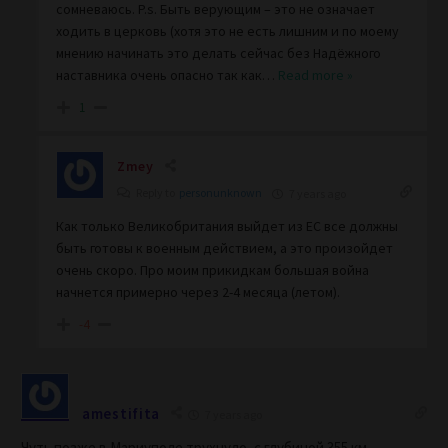
сомневаюсь. P.s. Быть верующим – это не означает
ходить в церковь (хотя это не есть лишним и по моему
мнению начинать это делать сейчас без Надёжного
наставника очень опасно так как
…
Read more »
1
Zmey
Reply to
personunknown
7 years ago
Как только Великобритания выйдет из ЕС все должны
быть готовы к военным действием, а это произойдет
очень скоро. Про моим прикидкам большая война
начнется примерно через 2-4 месяца (летом).
-4
amestifita
7 years ago
Чуть позже в Мариуполе трухнуло, с глубиной 355 км