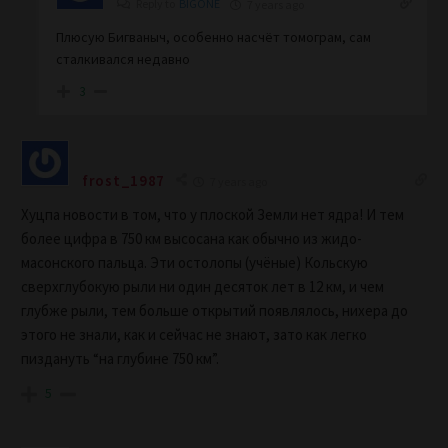
Reply to
BIGONE
7 years ago
Плюсую Бигваныч, особенно насчёт томограм, сам
сталкивался недавно
3
frost_1987
7 years ago
Хуцпа новости в том, что у плоской Земли нет ядра! И тем
более цифра в 750 км высосана как обычно из жидо-
масонского пальца. Эти остолопы (учёные) Кольскую
сверхглубокую рыли ни один десяток лет в 12 км, и чем
глубже рыли, тем больше открытий появлялось, нихера до
этого не знали, как и сейчас не знают, зато как легко
пиздануть “на глубине 750 км”.
5