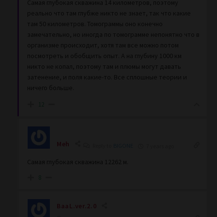
Самая глубокая скважина 14 километров, поэтому
реально что там глубже никто не знает, так что какие
там 50 километров. Томограммы оно конечно
замечательно, но иногда по томограмме непонятно что в
организме происходит, хотя там все можно потом
посмотреть и обобщить опыт. А на глубину 1000 км
никто не копал, поэтому там и плюмы могут давать
затенение, и поля какие-то. Все сплошные теории и
ничего больше.
12
Meh
Reply to
BIGONE
7 years ago
Самая глубокая скважина 12262 м.
8
BaaL.ver.2.0