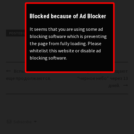
Blocked because of Ad Blocker
It seems that you are using some ad
POSTED UNDER
КОНСПИРОЛОГИЯ
blocking software which is preventing
the page from fully loading. Please
whitelist this website or disable ad
blocking software.
Post
Вспышки Х-класса все
Препперы обещают
navigation
еще продолжаются.
“черное небо” через 13
дней.
Subscribe