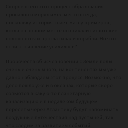
Скорее всего этот процесс образования
провалов в морях имел место всегда,
поскольку история знает массу примеров,
когда на ровном месте возникали гигантские
водовороты и проглатывали корабли. Но что
если это явление усилилось?
Пророчеств об исчезновении с Земли воды
очень и очень много, на континентах мы уже
давно наблюдаем этот процесс. Возможно, что
дело пошло уже и в океанах, которые скоро
сольются в какую-то планетарную
канализацию и в недалеком будущем
перелеты через Атлантику будут напоминать
воздушные путешествия над пустыней, так
что следим за развитием событий.