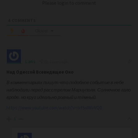
Please login to comment
4
COMMENTS
Oldest
Lans
2 years ago
Над Одессой Всевидящее Око
В комментариях пишут что подобное событие в небе
наблюдали перед расстрелом Мариуполя. Солнечное гало
вроде. но круг идеально ровный и тёмный.
https://www.youtube.com/watch?v=IxfSviWvVQ0
1