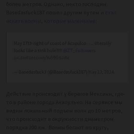
более метров. Однако, некто господин
Basedasfuck187 пошел другим путем и
стал
искать волны, которые маленькие:
May 17th right of coast of Acapulco ….. literally
looks like a sink hole!!!!!
@ZT_Followers
pic.twitter.com/YuS9GnJdIc
— Basedasfuck3 (@Basedasfuck187)
May 13, 2024
Действие происходит у берегов Мексики, где-
то в районе города Акапулько. На сервисе мы
видим локальный подъем волн до 10 метров,
что происходит в окружности диаметром
порядка 200 км. Волны бегают по кругу,