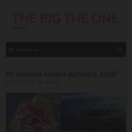
Skip
to
THE BIG THE ONE
content
come…
Main Menu
Из океанов начала вытекать вода?
May 13, 2024
BIGONE