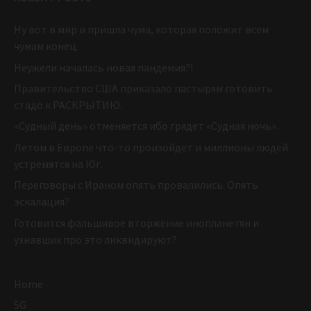
Ну вот в мир и пришла чума, которая положит всем
чумам конец.
Неужели началась новая пандемия?!
Правительство США приказало пастырям готовить
стадо к РАСКРЫТИЮ.
«Судный день» отменяется ибо грядет «Судная ночь».
Летом в Европе что-то произойдет и миллионы людей
устремятся на Юг.
Переговоры с Ираном опять провалились. Опять
эскалация?
Готовится фальшивое вторжение инопланетян и
узнавших про это ликвидируют?
Home
5G