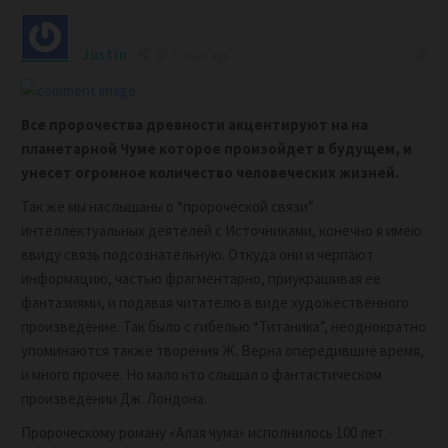
Justin
2 years ago
Все пророчества древности акцентируют на на
планетарной Чуме которое произойдет в будущем, и
унесет огромное количество человеческих жизней.
Так же мы наслышаны о “пророческой связи”
интеллектуальных деятелей с Источниками, конечно я имею
ввиду связь подсознательную. Откуда они и черпают
информацию, частью фрагментарно, приукрашивая ее
фантазиями, и подавая читателю в виде художественного
произведение. Так было с гибелью “Титаника”, неоднократно
упоминаются также творения Ж. Верна опередившие время,
и много прочее. Но мало кто слышал о фантастическом
произведении Дж. Лондона.
Пророческому роману «Алая чума» исполнилось 100 лет.