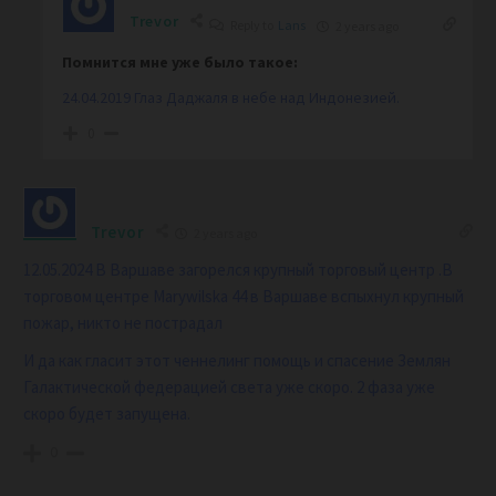
Trevor
Reply to
Lans
2 years ago
Помнится мне уже было такое:
24.04.2019 Глаз Даджаля в небе над Индонезией.
0
Trevor
2 years ago
12.05.2024
В Варшаве загорелся крупный торговый центр .В
торговом центре Marywilska 44 в Варшаве вспыхнул крупный
пожар, никто не пострадал
И да как гласит этот ченнелинг помощь и спасение Землян
Галактической федерацией света уже скоро. 2 фаза уже
скоро будет запущена.
0