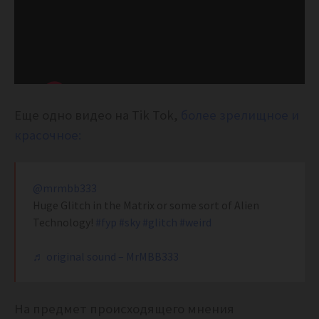
Еще одно видео на Tik Tok,
более зрелищное и
красочное:
@mrmbb333
Huge Glitch in the Matrix or some sort of Alien
Technology!
#fyp
#sky
#glitch
#weird
♬ original sound – MrMBB333
На предмет происходящего мнения