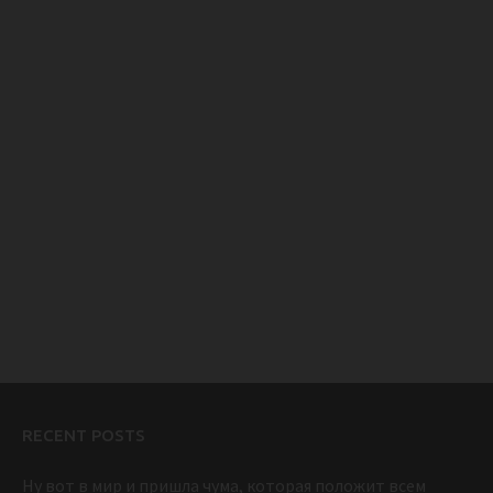
RECENT POSTS
Ну вот в мир и пришла чума, которая положит всем