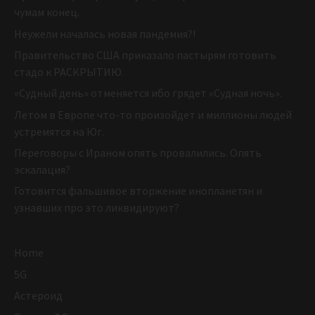
чумам конец.
Неужели началась новая пандемия?!
Правительство США приказало пастырям готовить
стадо к РАСКРЫТИЮ.
«Судный день» отменяется ибо грядет «Судная ночь».
Летом в Европе что-то произойдет и миллионы людей
устремятся на Юг.
Переговоры с Ираном опять провалились. Опять
эскалация?
Готовится фальшивое вторжение инопланетян и
узнавших про это ликвидируют?
Home
5G
Астероид