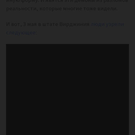
реальности, которые многие тоже видели.
И вот, 3 мая в штате Вирджиния
люди узрели
следующее: