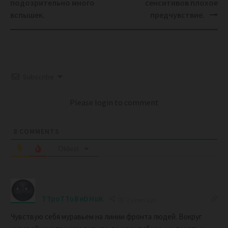
navigation
подозрительно много
сенситивов плохое
вспышек.
предчувствие.
Subscribe
Please login to comment
8
COMMENTS
Oldest
TTpoTToBeDHuK
2 years ago
Чувствую себя муравьем на линии фронта людей. Вокруг