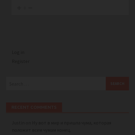
0
Log in
Register
Search
for:
RECENT COMMENTS
Justin
on
Ну вот в мир и пришла чума, которая
положит всем чумам конец.