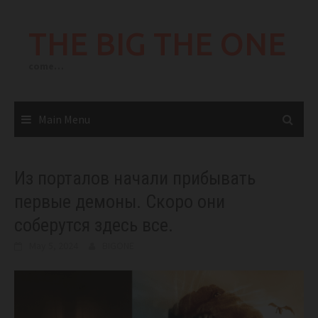
Skip
to
THE BIG THE ONE
content
come…
Main Menu
Из порталов начали прибывать
первые демоны. Скоро они
соберутся здесь все.
May 5, 2024
BIGONE