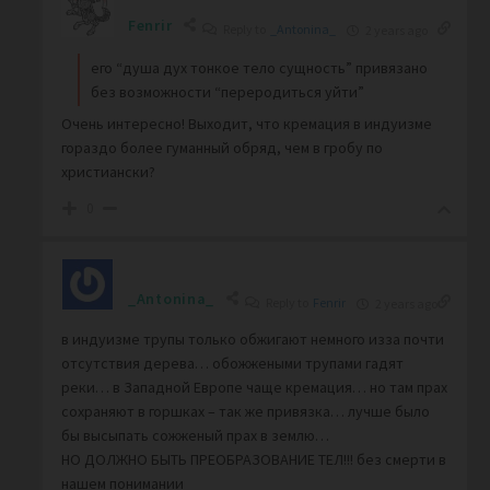
Fenrir
Reply to
_Antonina_
2 years ago
его “душа дух тонкое тело сущность” привязано
без возможности “переродиться уйти”
Очень интересно! Выходит, что кремация в индуизме
гораздо более гуманный обряд, чем в гробу по
христиански?
0
_Antonina_
Reply to
Fenrir
2 years ago
в индуизме трупы только обжигают немного изза почти
отсутствия дерева… обожжеными трупами гадят
реки… в Западной Европе чаще кремация… но там прах
сохраняют в горшках – так же привязка… лучше было
бы высыпать сожженый прах в землю…
НО ДОЛЖНО БЫТЬ ПРЕОБРАЗОВАНИЕ ТЕЛ!!! без смерти в
нашем понимании