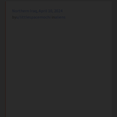
Northern Iraq, April 10, 2024
by
u/littlespacemochi
in
aliens