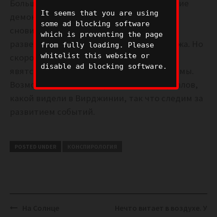
Больше всего это похоже на передвижение
It seems that you are using
демонических сущностей из видений и
some ad blocking software
сновидений. Их немного – какая-то
which is preventing the page
разведгруппа тестирует навыки пилотажа. Но
from fully loading. Please
whitelist this website or
скоро, очевидно, таких будет побольше,
disable ad blocking software.
явятся все, устроив те самые три дня тьмы.
Возможно, явятся как раз из таких порталов,
какой видели в Вирджинии, так что следим за
развитием событий.
POSTED UNDER
КОНСПИРОЛОГИЯ
Post
На Солнце
Нечто витает в воздухе. У