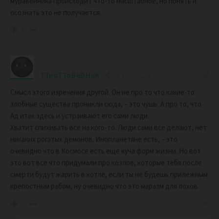
муравейника происходит что-то масштабное, но понять и
осознать это не получается.
0
TTpoTToBeDHuK
2 years ago
Смысл этого изречения другой. Он не про то что какие-то
злобные существа проникли сюда, – это чушь. А про то, что
Ад итак здесь и устраивают его сами люди.
Хватит спихивать все на кого-то. Люди сами все делают, нет
никаких рогатых демонов. Инопланетяне есть, – это
очевидно что в Космосе есть еще куча форм жизни. Но вот
это вот все что придумали про козлов, которые тебя после
смерти будут жарить в котле, если ты не будешь прилежным
крепостным рабом, ну очевидно что это маразм для лохов.
0