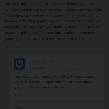
пока мертвое тело гниет в земле или мумифицировано
запаено в камень или еще как либо сохранено хоть частично
то его “душа дух тонкое тело сущность” привязано без
возможности “переродиться уйти”… потому после сильной
очистки (не)бес в 2020 году господь решил пополнить свое
воинство рабами (не)бес с помощью войны… пандемия ни
дали подлецам нужного количества жертв рабов
0
_Antonina_
Reply to
_Antonina_
2 years ago
пока существует человечество будет существовать
мирок мертвецов… совместно одно паразитарнее
другого… убивающее все живое…
0