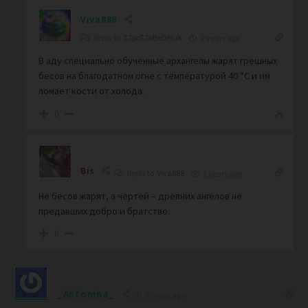
Viva888
Reply to
TTpoTToBeDHuK
2 years ago
В аду специально обученные архангелы жарят грешных
бесов на благодатном огне с температурой 40 °С и им
ломает кости от холода.
0
Bis
Reply to
Viva888
2 years ago
Не бесов жарят, а чертей – древних ангелов не
предавших добро и братство.
0
_Antonina_
2 years ago