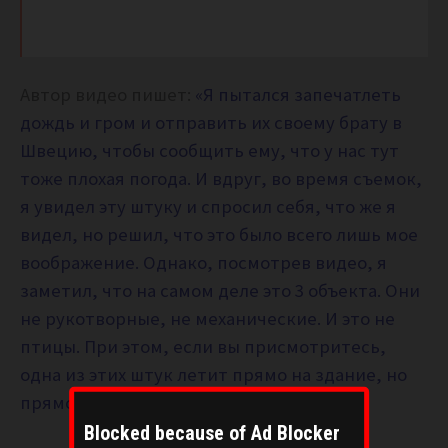
Автор видео пишет:
«Я пытался запечатлеть
дождь и гром и отправить их своему брату в
Швецию, чтобы сообщить ему, что у нас тут
тоже плохая погода. И вдруг, во время съемок,
я увидел эту штуку и спросил себя, что же я
видел, но решил, что это было всего лишь мое
воображение. Однако, посмотрев видео, я
заметил, что на самом деле это 3 объекта. Они
не рукотворные, не механические. И это не
птицы. При этом, если вы присмотритесь,
одна из этих штук летит прямо на здание, но
прямо перед ним внезапно исчезает».
Blocked because of Ad Blocker