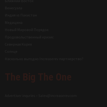
Ближний Восток
Венесуэла
Индия vs Пакистан
Медицина
Новый Мировой Порядок
Продовольственный кризис
Северная Корея
Солнце
Насколько выгодно Increaserev партнерство?
The Big The One
Advertiser inquries –
Sales@increaserev.com