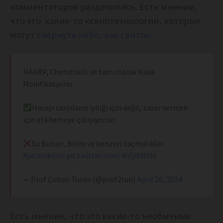
комментаторов разделились. Есть мнение,
что это какие-то ксенотехнологии, которые
могут
свернуть небо, как свиток:
HAARP, Chemtrails ve tam olarak Hava
Modifikasyonu.
Havayı canlıların iyiliği için değil, zarar vermek
için etkilemeye çalışıyorlar.
Su Buharı, Bilim ve benzeri saçmalıklar.
#yalaniklimi
pic.twitter.com/4Glji8MI9x
— Prof Çoban Turan (@prof2run)
April 26, 2024
Есть мнение, что это какие-то необычные