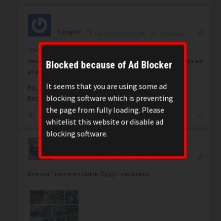
Cooper
Reply to
BIGONE
1 year ago
“Огонь упадет с неба и уничтожит большую часть
человечества, в том числе и добрых, и злых, не щадя ни
Blocked because of Ad Blocker
атеистов, ни верующих”
It seems that you are using some ad
Не, я понимаю, Еврейиваныча прищучат, заслужил,
blocking software which is preventing
Костика, там, он сам хочет, но Зайца за шо?
the page from fully loading. Please
0
whitelist this website or disable ad
blocking software.
Viva888
Reply to
Cooper
1 year ago
Все костики и козлики будут наказаны.