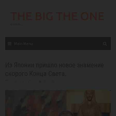
Skip
to
THE BIG THE ONE
content
come…
Main Menu
Из Японии пришло новое знамение
скорого Конца Света.
August 17, 2024
BIGONE