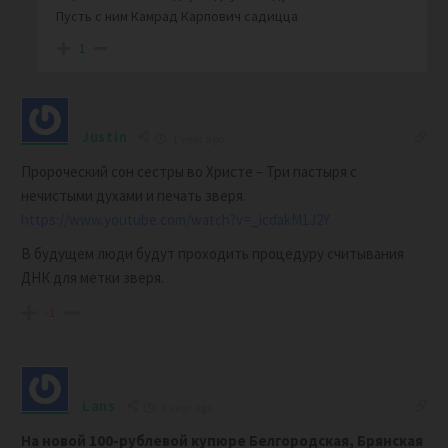
Пусть с ним Камрад Карпович садицца
1
Justin
1 year ago
Пророческий сон сестры во Христе – Три пастыря с
нечистыми духами и печать зверя.
https://www.youtube.com/watch?v=_icdakM1J2Y
В будущем люди будут проходить процедуру считывания
ДНК для метки зверя.
-1
Lans
1 year ago
На новой 100-рублевой купюре Белгородская, Брянская