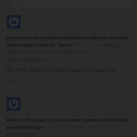
Justin
1 year ago
В Китае ночью загорелся б
ывший российский тяжелый
авианесущий крейсер “Минск”
https://www.sibreal.org/a/v-
kitae-zagorelsya-byvshiy-rossiyskiy-kreyser-
minsk-/33082314.html
Нет ли тут знака с выше для Лукашенко и города нска?
0
Justin
1 year ago
В Китае ИИ создал русскую копию украинского блогера
для пропаганды
https://www.youtube.com/watch?
v=SCwb4xYgOlo