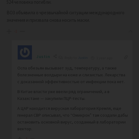
524 человека погибли.
ВОЗ объявила о чрезвычайной ситуации международного
значения и призвала снова носить маски.
-1
Justin
Reply to
Justin
1 year ago
Оспа обезьян вызывает зуд, температуру, а также
болезненные волдыри на коже и слизистых. Лекарства
с доказанной эффективностью от инфекции пока нет.
В Китае власти уже ввели ряд ограничений, а в
Казахстане — закупили ПЦР-тесты.
А ЦАР находится вирусная лаборатория Кремля, еще
генерал СВР описывал, что “Омикрон” там создали дабы
остановить основной вирус, созданный в лаборатории
вектор.
-1