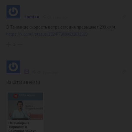
tomisu
1 year ago
В Таиланде скорость ветра сегодня превышает 200 км/ч.
https://x.com/i/status/1824779699932831929
1
1 year ago
Из Штази в князи