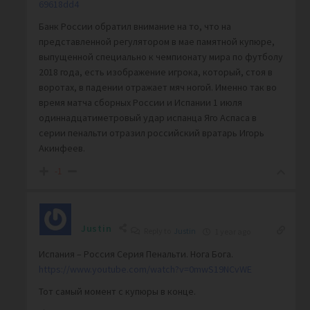
69618dd4
Банк России обратил внимание на то, что на
представленной регулятором в мае памятной купюре,
выпущенной специально к чемпионату мира по футболу
2018 года, есть изображение игрока, который, стоя в
воротах, в падении отражает мяч ногой. Именно так во
время матча сборных России и Испании 1 июля
одиннадцатиметровый удар испанца Яго Аспаса в
серии пенальти отразил российский вратарь Игорь
Акинфеев.
-1
Justin
Reply to
Justin
1 year ago
Испания – Россия Серия Пенальти. Нога Бога.
https://www.youtube.com/watch?v=0mwS19NCvWE
Тот самый момент с купюры в конце.