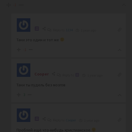
-1
Reply to
1234
1 year ago
Таки это один и тот же
-1
Cooper
Reply to
1 year ago
Таки ты пудель без мозгов
3
Reply to
Cooper
1 year ago
Проблей ещё что-нибудь христианское