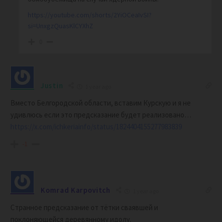
https://youtube.com/shorts/2YiOCeaIvSI?
si=UnxgzQuasKlCYXhZ
0
Justin
1 year ago
Вместо Белгородской области, вставим Курскую и я не
удивлюсь если это предсказание будет реализовано…
https://x.com/ichkeriainfo/status/1824404155277983839
-1
Komrad Karpovitch
1 year ago
Странное предсказание от тётки сваявшей и
поклоняющейся деревянному идолу.