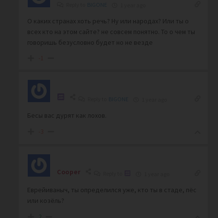
Reply to
BIGONE
1 year ago
О каких странах хоть речь? Ну или народах? Или ты о
всех кто на этом сайте? не совсем понятно. То о чем ты
говоришь безусловно будет но не везде
-1
Reply to
BIGONE
1 year ago
Бесы вас дурят как лохов.
-3
Cooper
Reply to
1 year ago
Еврейиваныч, ты определился уже, кто ты в стаде, пёс
или козёль?
2