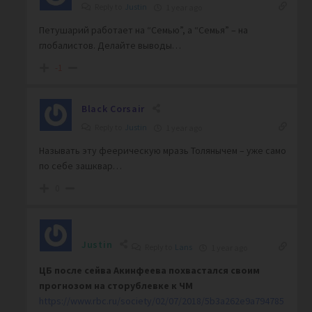
Reply to
Justin
1 year ago
Петушарий работает на “Семью”, а “Семья” – на
глобалистов. Делайте выводы…
-1
Black Corsair
Reply to
Justin
1 year ago
Называть эту феерическую мразь Толянычем – уже само
по себе зашквар…
0
Justin
Reply to
Lans
1 year ago
ЦБ после сейва Акинфеева похвастался своим
прогнозом на сторублевке к ЧМ
https://www.rbc.ru/society/02/07/2018/5b3a262e9a794785