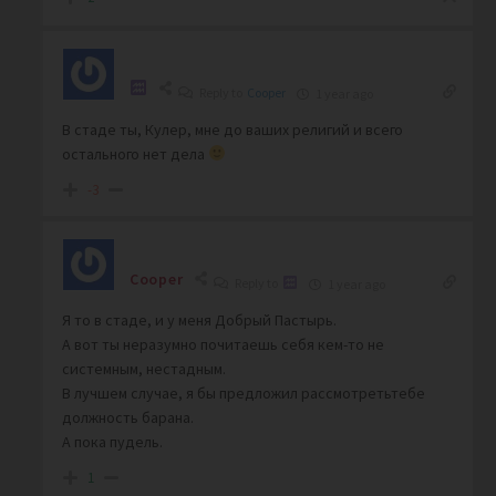
Reply to
Cooper
1 year ago
В стаде ты, Кулер, мне до ваших религий и всего
остального нет дела
-3
Cooper
Reply to
1 year ago
Я то в стаде, и у меня Добрый Пастырь.
А вот ты неразумно почитаешь себя кем-то не
системным, нестадным.
В лучшем случае, я бы предложил рассмотретьтебе
должность барана.
А пока пудель.
1