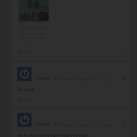
2
Cooper
Reply to
Viva888
1 year ago
Так ужеж
1
Cooper
Reply to
Cooper
1 year ago
Не, я с Костьей в одну лодку не сяду.