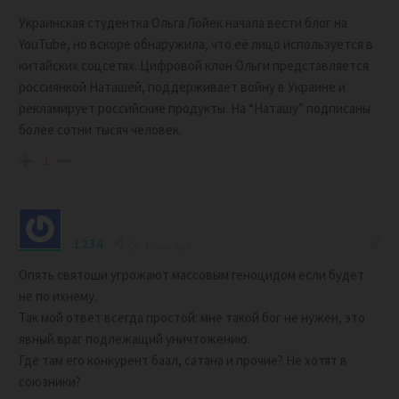
Украинская студентка Ольга Лойек начала вести блог на
YouTube, но вскоре обнаружила, что её лицо используется в
китайских соцсетях. Цифровой клон Ольги представляется
россиянкой Наташей, поддерживает войну в Украине и
рекламирует российские продукты. На “Наташу” подписаны
более сотни тысяч человек.
-1
1234
1 year ago
Опять святоши угрожают массовым геноцидом если будет
не по ихнему.
Так мой ответ всегда простой: мне такой бог не нужен, это
явный враг подлежащий уничтожению.
Где там его конкурент баал, сатана и прочие? Не хотят в
союзники?