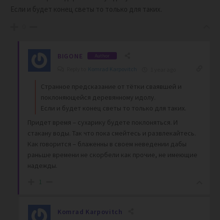
Если и будет конец светы то только для таких.
0
BIGONE
Author
Reply to
Komrad Karpovitch
1 year ago
Странное предсказание от тётки сваявшей и
поклоняющейся деревянному идолу.
Если и будет конец светы то только для таких.
Придет время – сухарику будете поклоняться. И
стакану воды. Так что пока смейтесь и развлекайтесь.
Как говорится – блаженны в своем неведении дабы
раньше времени не скорбели как прочие, не имеющие
надежды.
1
Komrad Karpovitch