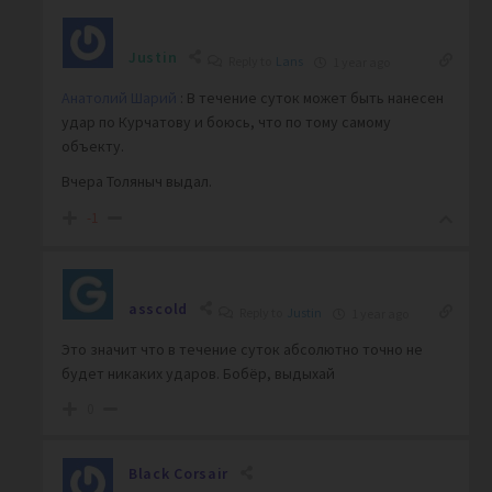
Justin
Reply to
Lans
1 year ago
Анатолий Шарий
: В течение суток может быть нанесен
удар по Курчатову и боюсь, что по тому самому
объекту.
Вчера Толяныч выдал.
-1
asscold
Reply to
Justin
1 year ago
Это значит что в течение суток абсолютно точно не
будет никаких ударов. Бобёр, выдыхай
0
Black Corsair