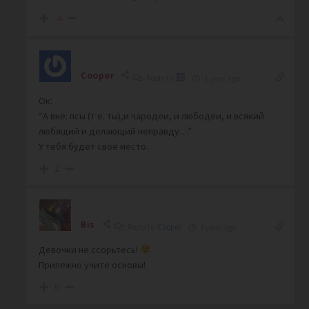
-4
Cooper
Reply to
1 year ago
Ок:
“А вне: псы (т е. ты),и чародеи, и любодеи, и всякий
любящий и делающий неправду…”
У тебя будет свое место.
2
Bis
Reply to
Cooper
1 year ago
Девочки не ссорьтесь!
Прилежно учите основы!
0