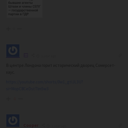
0
1 year ago
В центре Лондона горит исторический дворец Сомерсет-
хаус.
https://youtube.com/shorts/0w1_gtIJL3U?
si=MopC8CeDstTlm5w3
-1
Cooper
1 year ago