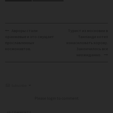
Post
Авроры стали
Турист из московии в
navigation
оранжевые и это смущает
Таиланде хотел
прославленных
изнасиловать корову.
космонавтов.
Закончилось все
неожиданно.
Subscribe
Please login to comment
49
COMMENTS