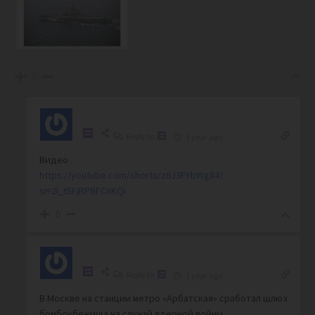
0
Reply to
1 year ago
Видео
https://youtube.com/shorts/z6J3FYbWg84?
si=2l_t5FjRPBFCnKQi
0
Reply to
1 year ago
В Москве на станции метро «Арбатская» сработал шлюз
бомбоубежища на случай ядерной войны.