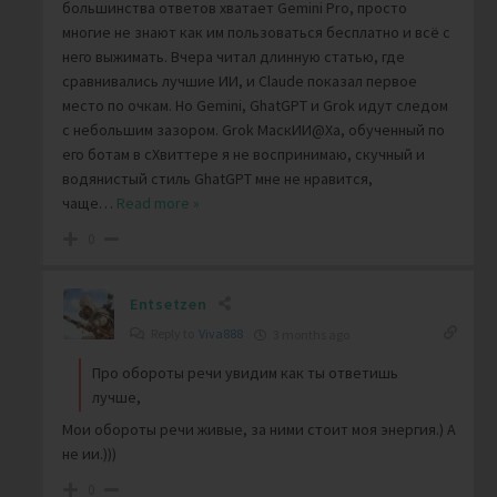
большинства ответов хватает Gemini Pro, просто
многие не знают как им пользоваться бесплатно и всё с
него выжимать. Вчера читал длинную статью, где
сравнивались лучшие ИИ, и Claude показал первое
место по очкам. Но Gemini, GhatGPT и Grok идут следом
с небольшим зазором. Grok МаскИИ@Ха, обученный по
его ботам в сХвиттере я не воспринимаю, скучный и
водянистый стиль GhatGPT мне не нравится,
чаще
…
Read more »
0
Entsetzen
Reply to
Viva888
3 months ago
Про обороты речи увидим как ты ответишь
лучше,
Мои обороты речи живые, за ними стоит моя энергия.) А
не ии.)))
0