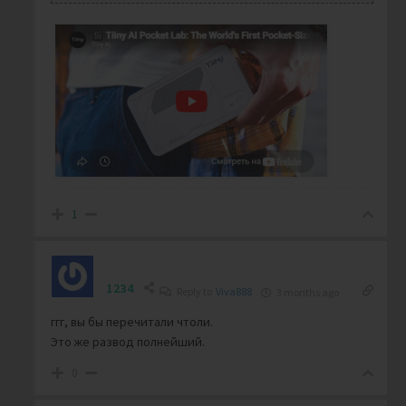
1
1234
Reply to
Viva888
3 months ago
ггг, вы бы перечитали чтоли.
Это же развод полнейший.
0