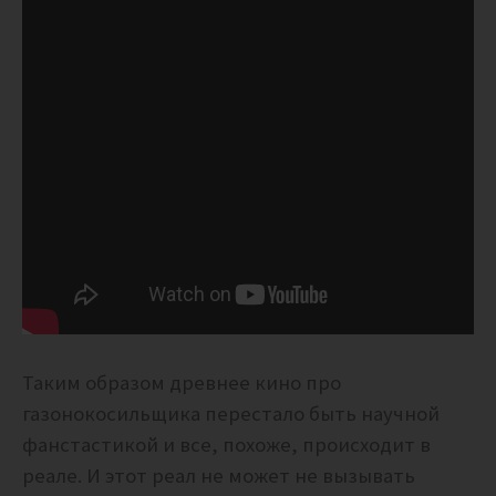
Таким образом древнее кино про
газонокосильщика перестало быть научной
фанстастикой и все, похоже, происходит в
реале. И этот реал не может не вызывать