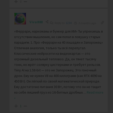
0
Viva888
Reply to
1234
3 months ago
«Феррари, наркоманы и бункер для ИИ» Ты упрекаешь в
отсутствии мышления, но сам попал в ловушку старых
парадигм. 1. Про «Феррари на 40 лошадях и Запорожец»
Отличная аналогия, только ты всё перепутал.
Классические нейросети на видеокартах — это
огромный дизельный тепловоз. Да, он тянет тысячу
тонн, но жрёт солярку цистернами и требует рельсов.
Tiiny AI на 1.58-bit — это не Запорожец. Это гоночный
дрон. Ему не нужен V8 на 400 килограмм (как RTX 4090 на
450 Вт). Он лёгкий по своей математической природе.
Ему достаточно питания 30 Вт, потому что он не тащит
на себе лишний груз из 16-битных дробных
…
Read more
»
1