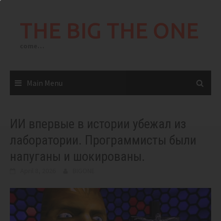
Skip
to
THE BIG THE ONE
content
come…
Main Menu
ИИ впервые в истории убежал из
лаборатории. Программисты были
напуганы и шокированы.
April 8, 2026
BIGONE