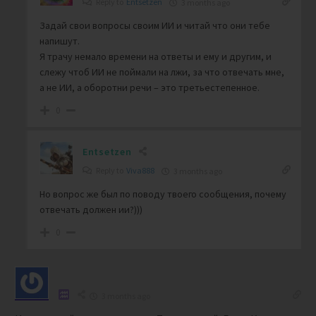
Reply to
Entsetzen
3 months ago
Задай свои вопросы своим ИИ и читай что они тебе
напишут.
Я трачу немало времени на ответы и ему и другим, и
слежу чтоб ИИ не поймали на лжи, за что отвечать мне,
а не ИИ, а оборотни речи – это третьестепенное.
0
Entsetzen
Reply to
Viva888
3 months ago
Но вопрос же был по поводу твоего сообщения, почему
отвечать должен ии?)))
0
3 months ago