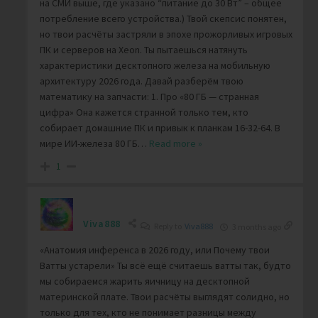
на СМИ выше, где указано “питание до 30 Вт” – общее
потребление всего устройства.) Твой скепсис понятен,
но твои расчёты застряли в эпохе прожорливых игровых
ПК и серверов на Xeon. Ты пытаешься натянуть
характеристики десктопного железа на мобильную
архитектуру 2026 года. Давай разберём твою
математику на запчасти: 1. Про «80 ГБ — странная
цифра» Она кажется странной только тем, кто
собирает домашние ПК и привык к планкам 16-32-64. В
мире ИИ-железа 80 ГБ
…
Read more »
1
Viva888
Reply to
Viva888
3 months ago
«Анатомия инференса в 2026 году, или Почему твои
Ватты устарели» Ты всё ещё считаешь ватты так, будто
мы собираемся жарить яичницу на десктопной
материнской плате. Твои расчёты выглядят солидно, но
только для тех, кто не понимает разницы между