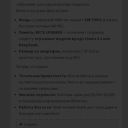
«облачной» цензуры и платных подписок.
Железо на грани фантастики:
Мощь:
12-ядерный ARM-чип выдаёт
190 TOPS
(в 4 раза
быстрее топовых ИИ-ПК).
Память:
80 ГБ LPDDR5X
— позволяет скормить
гаджету
огромные модели вроде
Llama 3.1 или
DeepSeek.
Размер со смартфон
, но внутри 1 ТБ SSD и
архитектура, заточенная под NPU.
Почему это важно:
Тотальная приватность:
Все промпты и данные
остаются внутри железки. Никто не «подсматривает»
за вашими запросами.
Никаких подписок:
Платишь один раз ($1299–$1399)
и пользуешься флагманским ИИ вечно.
Работа без сети:
Твой личный гений доступен даже в
бункере или самолёте.
Ссылка