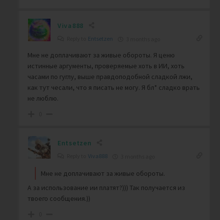
Viva888
Reply to
Entsetzen
3 months ago
Мне не доплачивают за живые обороты. Я ценю
истинные аргументы, проверяемые хоть в ИИ, хоть
часами по гуглу, выше правдоподобной сладкой лжи,
как тут чесали, что я писать не могу. Я бл* сладко врать
не люблю.
0
Entsetzen
Reply to
Viva888
3 months ago
Мне не доплачивают за живые обороты.
А за использование ии платят?))) Так получается из
твоего сообщения.))
0