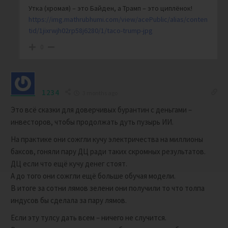
Утка (хромая) – это Байден, а Трамп – это циплёнок!
https://img.mathrubhumi.com/view/acePublic/alias/conten
tid/1jixrwjh02rp58j6280/1/taco-trump-jpg
0
1234
3 months ago
Это всё сказки для доверчивых бурантин с деньгами –
инвесторов, чтобы продолжать дуть пузырь ИИ.
На практике они сожгли кучу электричества на миллионы
баксов, гоняли пару ДЦ ради таких скромных результатов.
ДЦ если что ещё кучу денег стоят.
А до того они сожгли ещё больше обучая модели.
В итоге за сотни лямов зелени они получили то что толпа
индусов бы сделала за пару лямов.
Если эту тулсу дать всем – ничего не случится.