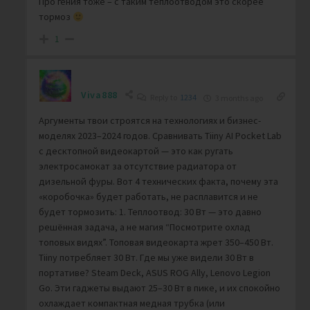
Про гения тоже – с таким теплоотводом это скорее
тормоз
1
Viva888
Reply to
1234
3 months ago
Аргументы твои строятся на технологиях и бизнес-
моделях 2023–2024 годов. Сравнивать Tiiny AI Pocket Lab
с десктопной видеокартой — это как ругать
электросамокат за отсутствие радиатора от
дизельной фуры. Вот 4 технических факта, почему эта
«коробочка» будет работать, не расплавится и не
будет тормозить: 1. Теплоотвод: 30 Вт — это давно
решённая задача, а не магия “Посмотрите охлад
топовых видях”. Топовая видеокарта жрет 350–450 Вт.
Tiiny потребляет 30 Вт. Где мы уже видели 30 Вт в
портативе? Steam Deck, ASUS ROG Ally, Lenovo Legion
Go. Эти гаджеты выдают 25–30 Вт в пике, и их спокойно
охлаждает компактная медная трубка (или