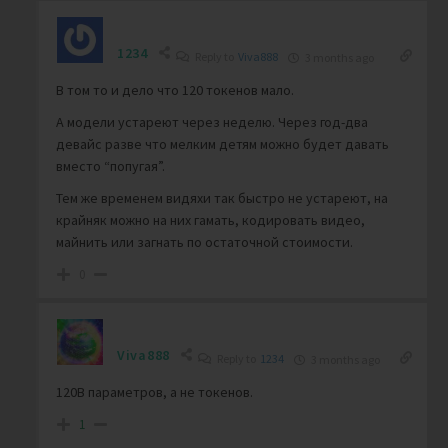
1234
Reply to
Viva888
3 months ago
В том то и дело что 120 токенов мало.
А модели устареют через неделю. Через год-два
девайс разве что мелким детям можно будет давать
вместо “попугая”.
Тем же временем видяхи так быстро не устареют, на
крайняк можно на них гамать, кодировать видео,
майнить или загнать по остаточной стоимости.
0
Viva888
Reply to
1234
3 months ago
120B параметров, а не токенов.
1