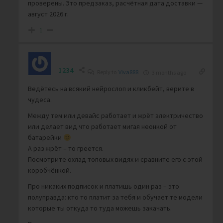
проверены. Это предзаказ,
расчётная дата доставки —
август 2026 г.
1
1234
Reply to
Viva888
3 months ago
Ведётесь на всякий нейрослоп и кликбейт, верите в
чудеса.
Между тем или девайс работает и жрёт электричество
или делает вид что работает мигая неонкой от
батарейки
А раз жрёт – то греется.
Посмотрите охлад топовых видях и сравните его с этой
коробчёнкой.
Про никаких подписок и платишь один раз – это
полуправда: кто то платит за тебя и обучает те модели
которые ты откуда то туда можешь закачать.