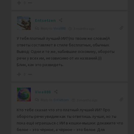
0
Entsetzen
Reply to
Viva888
3 months ago
У тебя платный лучший ИИ?(по твоим же словам)А
ответы составляет в стиле бесплатных, обычных.
Вывод: Одни и те же, набившие оскомину, обороты
речи у всех ии, независимо от их названий.)))
Блин, как это развидеть.
0
Viva888
Reply to
Entsetzen
3 months ago
Кто тебе сказал что это платный лучший ИИ? Про
обороты речи увидим как ты ответишь лучше, но ты
пока ещё играешься с ИИ в кошки-мышки: докажите что
белое – это чёрное, а чёрное – это белое. Для