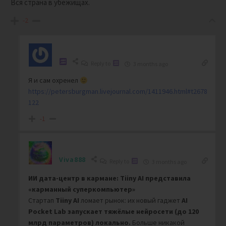
Вся страна в убежищах.
-2
Reply to
3 months ago
Я и сам охренел
https://petersburgman.livejournal.com/1411946.html#t2678
122
-1
Viva888
Reply to
3 months ago
ИИ дата-центр в кармане: Tiiny AI представила
«карманный суперкомпьютер»
Стартап
Tiiny AI
ломает рынок: их новый гаджет
AI
Pocket Lab
запускает тяжёлые нейросети (до 120
млрд параметров)
локально.
Больше никакой