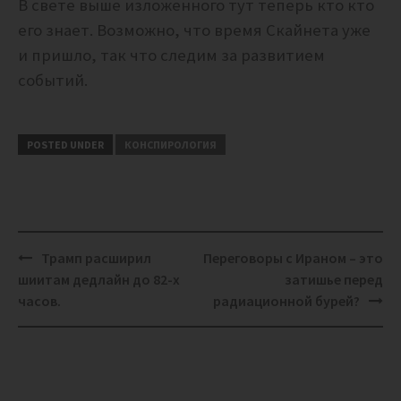
В свете выше изложенного тут теперь кто кто
его знает. Возможно, что время Скайнета уже
и пришло, так что следим за развитием
событий.
POSTED UNDER
КОНСПИРОЛОГИЯ
Post
Трамп расширил
Переговоры с Ираном – это
navigation
шиитам дедлайн до 82-х
затишье перед
часов.
радиационной бурей?