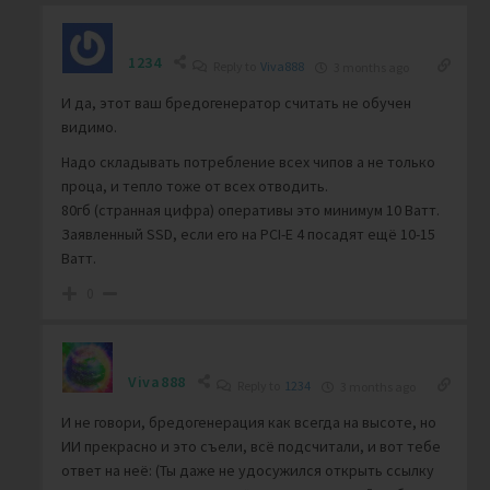
1234
Reply to
Viva888
3 months ago
И да, этот ваш бредогенератор считать не обучен
видимо.
Надо складывать потребление всех чипов а не только
проца, и тепло тоже от всех отводить.
80гб (странная цифра) оперативы это минимум 10 Ватт.
Заявленный SSD, если его на PCI-E 4 посадят ещё 10-15
Ватт.
0
Viva888
Reply to
1234
3 months ago
И не говори, бредогенерация как всегда на высоте, но
ИИ прекрасно и это съели, всё подсчитали, и вот тебе
ответ на неё: (Ты даже не удосужился открыть ссылку