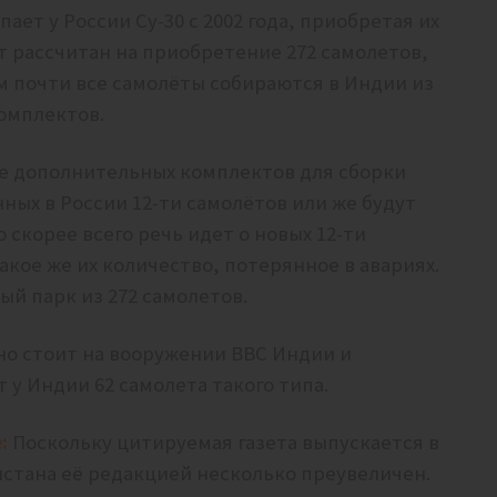
ает у России Су-30 с 2002 года, приобретая их
 рассчитан на приобретение 272 самолетов,
ом почти все самолёты собираются в Индии из
омплектов.
пке дополнительных комплектов для сборки
нных в России 12-ти самолётов или же будут
 скорее всего речь идет о новых 12-ти
кое же их количество, потерянное в авариях.
ый парк из 272 самолетов.
вно стоит на вооружении ВВС Индии и
 у Индии 62 самолета такого типа.
:
Поскольку цитируемая газета выпускается в
истана её редакцией несколько преувеличен.