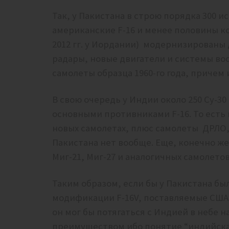
Так, у Пакистана в строю порядка 300 и
американские F-16 и менее половины ко
2012 гг. у Иордании) модернизированы 
радары, новые двигатели и системы воо
самолеты образца 1960-го года, причем 
В свою очередь у Индии около 250 Су-30 
основными противниками F-16. То есть
новых самолетах, плюс самолеты ДРЛО, 
Пакистана нет вообще. Еще, конечно же
Миг-21, Миг-27 и аналогичных самолето
Таким образом, если бы у Пакистана бы
модификации F-16V, поставляемые США
он мог бы потягаться с Индией в небе 
преимуществом ибо понятие “индийска