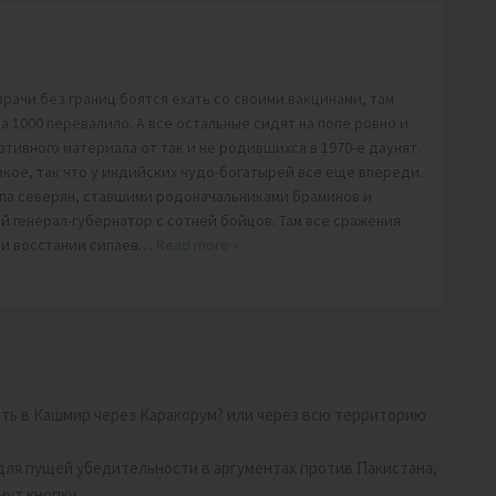
врачи без границ боятся ехать со своими вакцинами, там
 1000 перевалило. А все остальные сидят на попе ровно и
тивного материала от так и не родившихся в 1970-е даунят.
акое, так что у индийских чудо-богатырей все еще впереди.
ппа северян, ставшими родоначальниками браминов и
й генерал-губернатор с сотней бойцов. Там все сражения
ри восстании сипаев
…
Read more »
ать в Кашмир через Каракорум? или через всю территорию
для пущей убедительности в аргументах против Пакистана,
мут кнопку