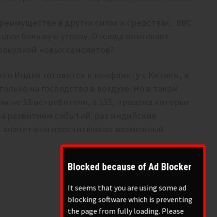
реимуществе в других силах и средствах, ВВС
ндии большую угрозу. Отсюда возникает
с покупкой новых самолётов?
что Индия готовится к конфликту с Китаем, в
только на господство в воздухе. Но в таком
и не 33 истребителя, а 333, продажа которых
за развитием событий: раз индийские
 – значит они просчитывают возможный
Blocked because of Ad Blocker
It seems that you are using some ad
blocking software which is preventing
the page from fully loading. Please