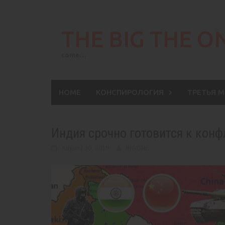
Skip
to
THE BIG THE O
content
come…
HOME
КОНСПИРОЛОГИЯ
ТРЕТЬЯ 
Индия срочно готовится к конф
August 30, 2019
BIGONE