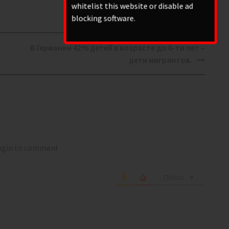
whitelist this website or disable ad
blocking software.
В Германии 42% детей в возрасте до 6-ти лет –
дети мигрантов.
login to comment
Oldest