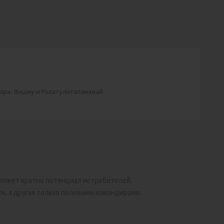
нцора- Вишну и Рапатулитапамамай
ножет кратно потенциал истребителей.
м, а другая только полевыми командирами.