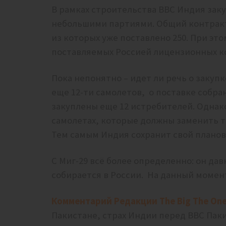
В рамках строительства ВВС Индия закуп
небольшими партиями. Общий контракт
из которых уже поставлено 250. При эт
поставляемых Россией лицензионных к
Пока непонятно – идет ли речь о заку
еще 12-ти самолетов, о поставке собра
закуплены еще 12 истребителей. Однако
самолетах, которые должны заменить та
Тем самым Индия сохранит свой планов
С Миг-29 всё более определенно: он да
собирается в России. На данный момент
Комментарий Редакции The Big The One
Пакистане, страх Индии перед ВВС Пак