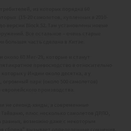
стребителей, из которых порядка 60
торых (15-20 самолетов, купленных в 2010-
до версии Block 52. Там установлены новые
ружений. Всё остальное – очень старые
их большая часть сделана в Китае.
и около 60 Миг-29, которые и станут
 пятикратное превосходство в относительно
которых у Индии около десятка, а у
, огромный парк (около 500 самолетов)
в европейского производства.
ли не секонд-хэнды, а современные
 Тайваню, плюс несколько самолетов ДРЛО,
на равных, возможно даже с некоторым
я сборка” вызывает определенные сомнения.