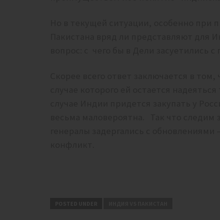
Но в текущей ситуации, особенно при п
Пакистана вряд ли представляют для И
вопрос: с чего бы в Дели засуетились 
Скорее всего ответ заключается в том, 
случае которого ей остается надеяться 
случае Индии придется закупать у Росси
весьма маловероятна. Так что следим 
генералы задергались с обновлениями
конфликт.
POSTED UNDER
ИНДИЯ VS ПАКИСТАН