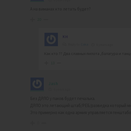
А на виманах кто летать будет?
20
KH
Reply to
Coka
6 years ago
Как кто ?? Два славных пилота ,балагура и та
13
Jash
6 years ago
Без ДРЛО у паков будет печалька.
ДРЛО это летающий штаб/РЕБ/разведка который м
Это примерно как одна армия управляется генштабо
0