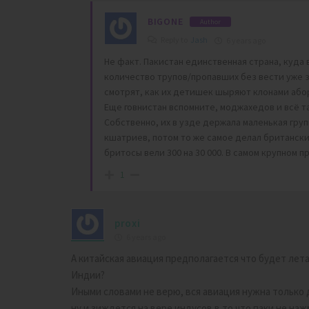
BIGONE
Author
Reply to
Jash
6 years ago
Не факт. Пакистан единственная страна, куда 
количество трупов/пропавших без вести уже за
смотрят, как их детишек шыряют клонами абор
Еще говнистан вспомните, моджахедов и всё т
Собственно, их в узде держала маленькая гру
кшатриев, потом то же самое делал британски
бритосы вели 300 на 30 000. В самом крупном п
1
proxi
6 years ago
А китайская авиация предполагается что будет лет
Индии?
Иными словами не верю, вся авиация нужна только 
ну и зиждется на вере индусов в то что паки не наж