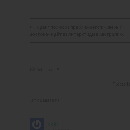
Post
Сдвиг полюсов приближается: «Зверь с
navigation
Востока» идёт из Антарктиды в Австралию.
Subscribe
Please 
57
COMMENTS
Coka
6 years ago