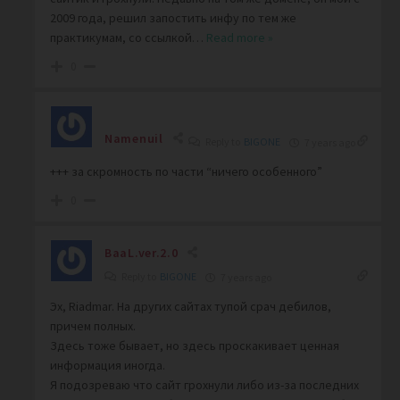
2009 года, решил запостить инфу по тем же
практикумам, со ссылкой
…
Read more »
0
Namenuil
Reply to
BIGONE
7 years ago
+++ за скромность по части “ничего особенного”
0
BaaL.ver.2.0
Reply to
BIGONE
7 years ago
Эх, Riadmar. На других сайтах тупой срач дебилов,
причем полных.
Здесь тоже бывает, но здесь проскакивает ценная
информация иногда.
Я подозреваю что сайт грохнули либо из-за последних