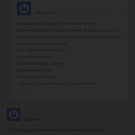
Namenuil
Reply to
Neo
7 years ago
Всеизвестный оживший покойник гласил:
протискивайтесь сквозь тернии к звездам, не ищите
легких путей. Ибо на качественной магистрали хорошо
разогнаться может любой.
И св. Бармалей ему вторит:
Ходы кривые роет
Подземный мудрый крот
Нормальные герои
Всегда идут в обход….
…И мы с пути кривого ни разу не свернем!
1
Namenuil
7 years ago
ССША (социалистические сша) уничтожат оплот