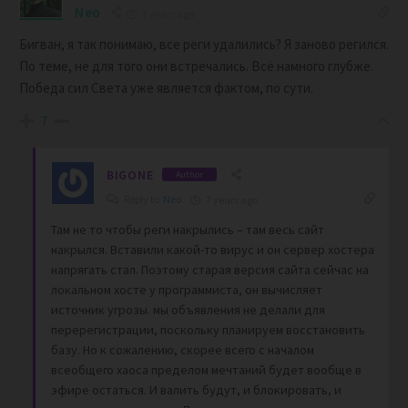
Neo
7 years ago
Бигван, я так понимаю, все реги удалились? Я заново регился.
По теме, не для того они встречались. Всё намного глубже.
Победа сил Света уже является фактом, по сути.
7
BIGONE
Author
Reply to
Neo
7 years ago
Там не то чтобы реги накрылись – там весь сайт
накрылся. Вставили какой-то вирус и он сервер хостера
напрягать стал. Поэтому старая версия сайта сейчас на
локальном хосте у программиста, он вычисляет
источник угрозы. мы объявления не делали для
перерегистрации, поскольку планируем восстановить
базу. Но к сожалению, скорее всего с началом
всеобщего хаоса пределом мечтаний будет вообще в
эфире остаться. И валить будут, и блокировать, и