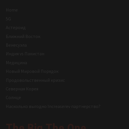
Home
5G
Астероид
Ближний Восток
Венесуэла
Индия vs Пакистан
Медицина
Новый Мировой Порядок
Продовольственный кризис
Северная Корея
Солнце
Насколько выгодно Increaserev партнерство?
The Big The One