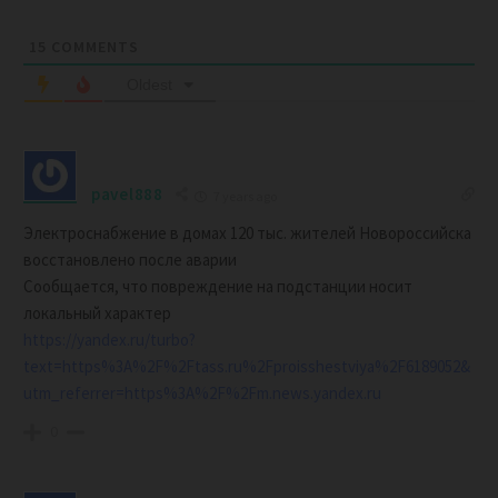
15
COMMENTS
Oldest
pavel888
7 years ago
Электроснабжение в домах 120 тыс. жителей Новороссийска
восстановлено после аварии
Сообщается, что повреждение на подстанции носит
локальный характер
https://yandex.ru/turbo?
text=https%3A%2F%2Ftass.ru%2Fproisshestviya%2F6189052&
utm_referrer=https%3A%2F%2Fm.news.yandex.ru
0