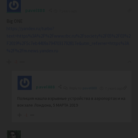
pavel888
7 years ago
Big ONE
https://yandex.ru/turbo?
text=https%3A%2F%2Fwww.rbc.ru%2Fsociety%2F05%2F03%2
F2019%2F5c7eb4409a7947031792817e&utm_referrer=https%3A
%2F%2Fm.news.yandex.ru
-2
pavel888
Reply to
pavel888
7 years ago
Полиция нашла взрывные устройства в аэропортах и на
вокзале Лондона, 5 МАРТА 2019
-1