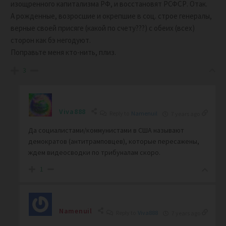
изощренного капитализма РФ, и восстановят РСФСР. Отак.
А рожденные, возросшие и окрепшие в соц. строе генералы,
верные своей присяге (какой по счету???) с обеих (всех)
сторон как бэ негодуют.
Поправьте меня кто-нить, плиз.
3
Viva888
Reply to
Namenuil
7 years ago
Да социалистами/коммунистами в США называют
демократов (антитрамповцев), которые пересажены,
ждем видеосводки по трибуналам скоро.
1
Namenuil
Reply to
Viva888
7 years ago