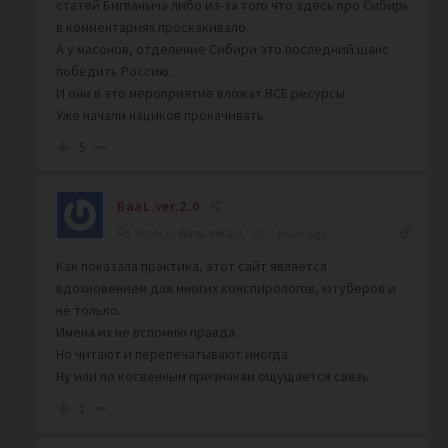
статей Бигваныча либо из-за того что здесь про Сибирь
в комментариях проскакивало.
А у масонов, отделение Сибири это последний шанс
победить Россию.
И они в это мероприятие вложат ВСЕ ресурсы.
Уже начали нациков прокачивать
5
BaaL.ver.2.0
Reply to
BaaL.ver.2.0
7 years ago
Как показала практика, этот сайт является
вдохновением для многих конспирологов, ютуберов и
не только.
Имена их не вспомню правда.
Но читают и перепечатывают иногда.
Ну или по косвенным признакам ощущается связь
1