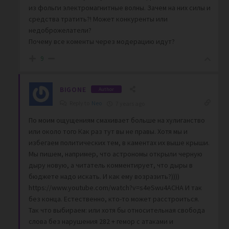
из фольги электромагнитные волны. Зачем на них силы и
средства тратить?! Может конкуренты или
недоброжелатели?
Почему все коменты через модерацию идут?
9
BIGONE
Author
Reply to
Neo
7 years ago
По моим ощущениям смахивает больше на хулиганство
или около того Как раз тут вы не правы. Хотя мы и
избегаем политических тем, в каментах их выше крыши.
Мы пишем, например, что астрономы открыли черную
дыру новую, а читатель комментирует, что дыры в
бюджете надо искать. И как ему возразить?))))
https://www.youtube.com/watch?v=s4eSwu4ACHA И так
без конца. Естественно, кто-то может расстроиться.
Так что выбираем: или хотя бы относительная свобода
слова без нарушения 282 + гемор с атаками и