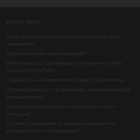
RECENT POSTS
Ну вот в мир и пришла чума, которая положит всем
чумам конец.
Неужели началась новая пандемия?!
Правительство США приказало пастырям готовить
стадо к РАСКРЫТИЮ.
«Судный день» отменяется ибо грядет «Судная ночь».
Летом в Европе что-то произойдет и миллионы людей
устремятся на Юг.
Переговоры с Ираном опять провалились. Опять
эскалация?
Готовится фальшивое вторжение инопланетян и
узнавших про это ликвидируют?