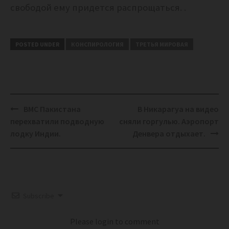
свободой ему придется распрощаться. .
POSTED UNDER
КОНСПИРОЛОГИЯ
ТРЕТЬЯ МИРОВАЯ
Post
ВМС Пакистана
В Никарагуа на видео
navigation
перехватили подводную
сняли горгулью. Аэропорт
лодку Индии.
Денвера отдыхает.
Subscribe
Please login to comment