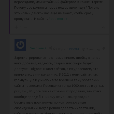
переездами, или китайский файервол в комментариях.
Почему все коменты через модерацию идут? Потому
что новый движок вас еще не знает, чтобы сразу
пропускать. И сайт
…
Read more »
1
Serhioni2
Reply to
BIGONE
7 years ago
Зарегистрировался под новым ником, двойку в конце
ника добавил, надеюсь, старый ник скоро будет
доступен. Bigone. Взлом сайтов, с их удалением, это
прямо эпидемия какая – то. В 2012 у меня сайтик так
грохнули. Да и у многих в то время на тему эзотерики
сайты посносили. Посещалка тогда 1000 хостов в сутки,
pr 6, тиц 30+, ссылки на страницах продавал, тематика,
вообще вроде бы никому не мешаю, проводил
бесплатные практикумы по контролируемым
сновидениями. Когда решил сделать их платными,
сайтик и грохнули. Недавно на том же домене, он мой с