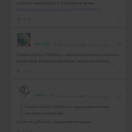
событие произойдет в ближайшее время.
https://www.youtube.com/watch?v=FEzbIflBt2Q
1
Viva888
Reply to
Justin
1 year ago
Спалить Хуэла ZЛОбного с морозилки и пепел засыпать
в мавзолей. И никаких проблем с выносом членина.
0
Fenrir
Reply to
Viva888
1 year ago
Спалить Хуэла ZЛОбного с морозилки и пепел
засыпать в мавзолей.
Пепел не работает, нужны именно мощи.
0