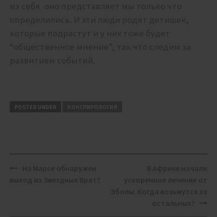
из себя оно представляет мы только что
определились. И эти люди родят детишек,
которые подрастут и у них тоже будет
“общественное мнение”, так что следим за
развитием событий.
POSTED UNDER
КОНСПИРОЛОГИЯ
Post
На Марсе обнаружен
В Африке начали
navigation
выход из Звездных Врат?
ускоренное лечение от
Эболы. Когда возьмутся за
остальных?