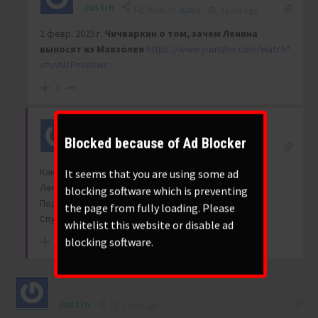
Justin
Reply to
Justin
1 year ago
2 февр. 2025 г.
Чичваркин о том, зачем Ленина
выносят из Мавзолея
https://www.youtube.com/watch?
v=vvN1PnsBswc
0
BIGONE
Author
Blocked because of Ad Blocker
Reply to
Justin
1 year ago
Какой у них интересный ход мысли.
It seems that you are using some ad
Ленин и толчок. Музыка утеряна, слова народные:
blocking software which is preventing
Под грохот пушек и мортир
the page from fully loading. Please
Спустили Ленина в сортир….
whitelist this website or disable ad
blocking software.
0
Justin
1 year ago