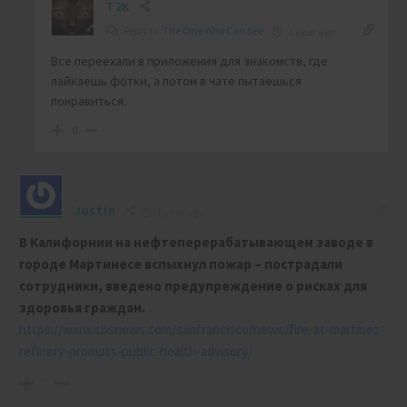
T2K
Reply to
The One Who Can See
1 year ago
Все переехали в приложения для знакомств, где
лайкаешь фотки, а потом в чате пытаешься
понравиться.
0
Justin
1 year ago
В Калифорнии ​на нефтеперерабатывающем заводе в
городе Мартинесе вспыхнул пожар – пострадали
сотрудники, введено предупреждение о рисках для
здоровья граждан.
https://www.cbsnews.com/sanfrancisco/news/fire-at-martinez-
refinery-prompts-public-health-advisory/
0