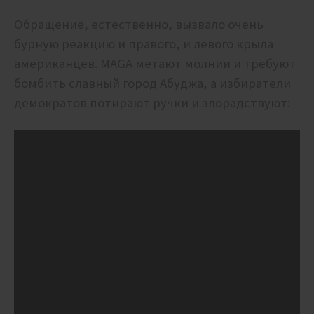
Обращение, естественно, вызвало очень
бурную реакцию и правого, и левого крыла
американцев. MAGA метают молнии и требуют
бомбить славный город Абуджа, а избиратели
демократов потирают ручки и злорадствуют: