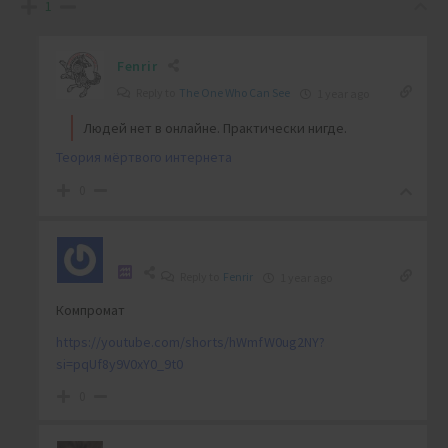
1
Fenrir
Reply to
The One Who Can See
1 year ago
Людей нет в онлайне. Практически нигде.
Теория мёртвого интернета
0
Reply to
Fenrir
1 year ago
Компромат
https://youtube.com/shorts/hWmfW0ug2NY?
si=pqUf8y9V0xY0_9t0
0