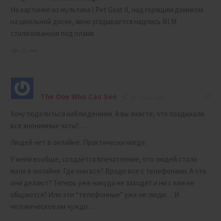
На картинке из мультика I Pet Goat II, над горящим домиком
на школьной доске, явно угадывается надпись BLM
стилизованная под пламя.
0
The One Who Can See
1 year ago
Хочу поделиться наблюдением. А вы знаете, что поздыхали
все анонимные чаты?…
Людей нет в онлайне. Практически нигде.
У меня вообще, создаётся впечатление, что людей стало
мало в онлайне. Где они все? Вроде все с телефонами. А что
они делают? Теперь уже никуда не заходят и ни с кем не
общаются? Или эти “телефонные” уже не люди… И
человеческое им чуждо…