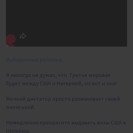
Выборочные реплики:
Я никогда не думал, что Третья мировая
будет между США и Нигерией, но вот и она!
Мелкий диктатор просто размахивает своей
пиписькой.
Немедленно прекратите выдавать визы США в
Нигерию.