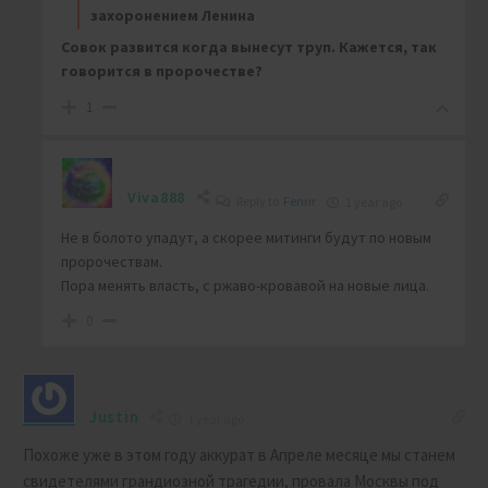
захоронением Ленина
Совок развится когда вынесут труп. Кажется, так
говорится в пророчестве?
1
Viva888
Reply to
Fenrir
1 year ago
Не в болото упадут, а скорее митинги будут по новым
пророчествам.
Пора менять власть, с ржаво-кровавой на новые лица.
0
Justin
1 year ago
Похоже уже в этом году аккурат в Апреле месяце мы станем
свидетелями грандиозной трагедии, провала Москвы под