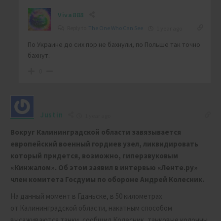
Viva888
Reply to
The One Who Can See
1 year ago
По Украине до сих пор не бахнули, по Польше так точно
бахнут.
0
Justin
1 year ago
Вокруг Калининградской области завязывается
европейский военный гордиев узел, ликвидировать
который придется, возможно, гиперзвуковым
«Кинжалом». Об этом заявил в интервью «Ленте.ру»
член комитета Госдумы по обороне Андрей Колесник.
На данный момент в Гданьске, в 50 километрах
от Калининградской области, накатным способом
высаживаются танки, сообщил Колесник, танковые колонны