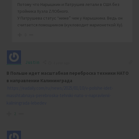
Потому что Нарышкин и Патрушев летали в США без
тройника Хуэла ZЛОбного.
У Патрушева статус “ниже” чем у Нарышкина. Ведь он
считается помощником (кукловодит марионеткой Ху).
0
Justin
1 year ago
В Польше идет масштабная переброска техники НАТО
в направлении Калининграда
https://eadaily.com/ru/news/2025/01/10/v-polshe-idet-
masshtabnaya-perebroska-tehniki-nato-v-napravlenii-
kaliningrada-lebedev
2