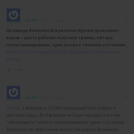
Justin
1 year ago
На заводе Rheinmetall в регионе Мурсия произошел
взрыв – шесть рабочих получили травмы, пятеро
госпитализированы, один из них в тяжелом состоянии.
https://efe.com/espana/2025-01-30/explosion-fabrica-armas-
murcia/
0
Justin
1 year ago
Завтра
, 3 февраля, в 19:34 ретроградный Марс войдёт в
мёртвый градус. До 8 февраля он будет находится в этом
“гиблом месте” почти в точном взаимном трине с Сатурном.
Вероятно, нас ждёт очень непростая недели. Возможны