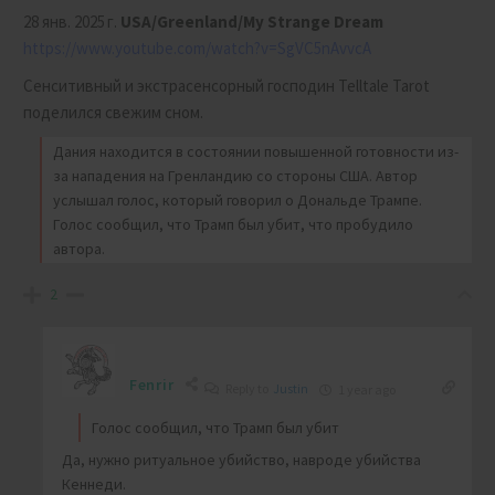
28 янв. 2025 г.
USA/Greenland/My Strange Dream
https://www.youtube.com/watch?v=SgVC5nAvvcA
Сенситивный и экстрасенсорный господин Telltale Tarot
поделился свежим сном.
Дания находится в состоянии повышенной готовности из-
за нападения на Гренландию со стороны США.
Автор
услышал голос, который говорил о Дональде Трампе.
Голос сообщил, что Трамп был убит, что пробудило
автора.
2
Fenrir
Reply to
Justin
1 year ago
Голос сообщил, что Трамп был убит
Да, нужно ритуальное убийство, навроде убийства
Кеннеди.