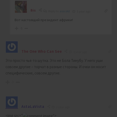
Bis
Reply to
asscold
1 year ago
Вот настоящий президент африки!
0
The One Who Can See
1 year ago
Это просто чья-то шутка. Это не Бола Тинубу. У него уши
совсем другие – торчат в разные стороны. И очки он носит
специфические, совсем другие.
0
AstaLaVista
1 year ago
<
img
src
=”
“>