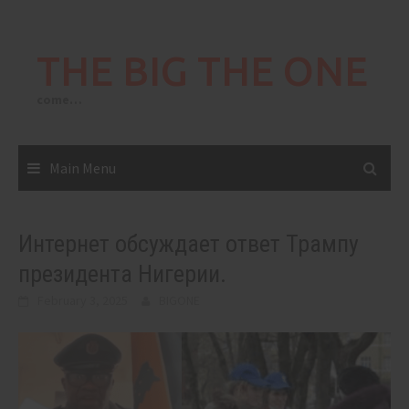
Skip
to
THE BIG THE ONE
content
come…
Main Menu
Интернет обсуждает ответ Трампу
президента Нигерии.
February 3, 2025
BIGONE