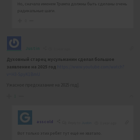
Но, сначала именем Трампа должны быть сделаны очень
радикальные шаги.
0
Justin
1 year ago
Духовный старец мусульманин сделал большое
заявление на 2025 год
https://www.youtube.com/watch?
v=H3-SpyK1BmU
Ужасное предсказание на 2025 год|.
1
asscold
Reply to
Justin
1 year ago
Вот только этих ребят тут ещё не хватало.