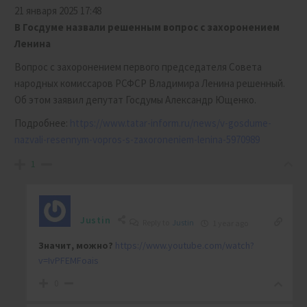
21 января 2025 17:48
В Госдуме назвали решенным вопрос с захоронением
Ленина
Вопрос с захоронением первого председателя Совета
народных комиссаров РСФСР Владимира Ленина решенный.
Об этом заявил депутат Госдумы Александр Ющенко.
Подробнее:
https://www.tatar-inform.ru/news/v-gosdume-
nazvali-resennym-vopros-s-zaxoroneniem-lenina-5970989
1
Justin
Reply to
Justin
1 year ago
Значит, можно?
https://www.youtube.com/watch?
v=IvPFEMFoais
0