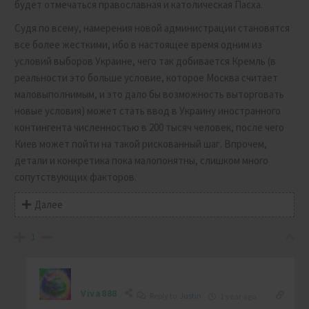
будет отмечаться православная и католическая Пасха.
Судя по всему, намерения новой администрации становятся
все более жесткими, ибо в настоящее время одним из
условий выборов Украине, чего так добивается Кремль (в
реальности это больше условие, которое Москва считает
маловыполнимым, и это дало бы возможность выторговать
новые условия) может стать ввод в Украину иностранного
контингента численностью в 200 тысяч человек, после чего
Киев может пойти на такой рискованный шаг. Впрочем,
детали и конкретика пока малопонятны, слишком много
сопутствующих факторов.
Далее
1
Viva888
Reply to
Justin
1 year ago