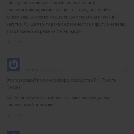
обострение политического (и вооружённого)
противостояния, активация протестных движений и
криминальных элементов, произвол словиков и прочий
негатив. Лучше что-то важное перенести на другую неделю,
а это провести в режиме “гибернации”.
2
Justin
1 year ago
Это говорящий прокси-сервер руководства РФ. То есть
Пекина.
Ай! Пекинес! Знать он силен, что лает на
Бульдозера
американской политики!
0