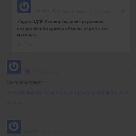
Justin
Reply to
Justin
1 year ago
Лидер ЛДПР Леонид Слуцкий предложил
похоронить Владимира Ленина рядом с его
матерью
.
1
1 year ago
Санторини трясёт
https://youtube.com/shorts/t2iLLoDd7Iw?si=pyJADpjdB6T2sivV
0
Justin
1 year ago