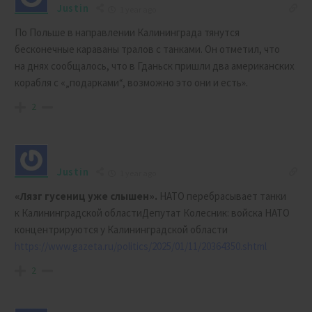
Justin
1 year ago
По Польше в направлении Калининграда тянутся
бесконечные караваны тралов с танками. Он отметил, что
на днях сообщалось, что в Гданьск пришли два американских
корабля с «„подарками“, возможно это они и есть».
2
Justin
1 year ago
«Лязг гусениц уже слышен».
НАТО перебрасывает танки
к Калининградской областиДепутат Колесник: войска НАТО
концентрируются у Калининградской области
https://www.gazeta.ru/politics/2025/01/11/20364350.shtml
2