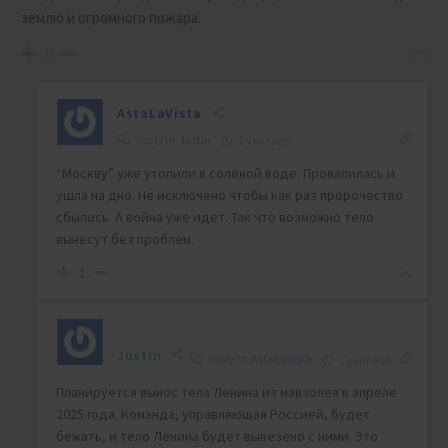
землю и огромного пожара.
0
AstaLaVista
Reply to
Justin
1 year ago
“Москву” уже утопили в солёной воде. Провалилась и
ушла на дно. Не исключено чтобы как раз пророчество
сбылось. А война уже идет. Так что возможно тело
вынесут без проблем.
1
Justin
Reply to
AstaLaVista
1 year ago
Планируется вынос тела Ленина из мавзолея в апреле
2025 года. Команда, управляющая Россией, будет
бежать, и тело Ленина будет вывезено с ними. Это