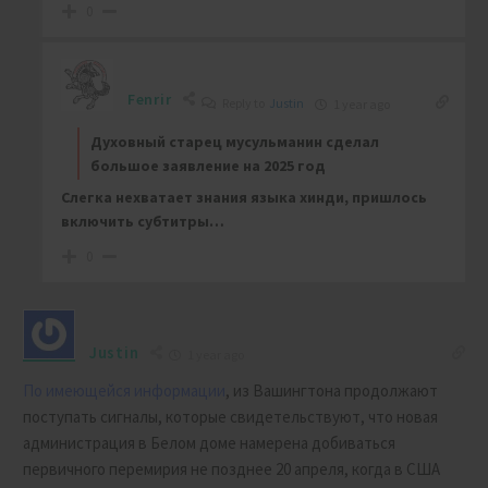
0
Fenrir
Reply to
Justin
1 year ago
Духовный старец мусульманин сделал
большое заявление на 2025 год
Слегка нехватает знания языка хинди, пришлось
включить субтитры…
0
Justin
1 year ago
По имеющейся информации
, из Вашингтона продолжают
поступать сигналы, которые свидетельствуют, что новая
администрация в Белом доме намерена добиваться
первичного перемирия не позднее 20 апреля, когда в США