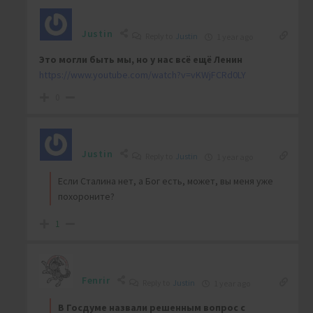
Justin
Reply to
Justin
1 year ago
Это могли быть мы, но у нас всё ещё Ленин
https://www.youtube.com/watch?v=vKWjFCRd0LY
0
Justin
Reply to
Justin
1 year ago
Если Сталина нет, а Бог есть, может, вы меня уже
похороните?
1
Fenrir
Reply to
Justin
1 year ago
В Госдуме назвали решенным вопрос с