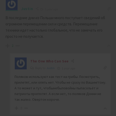
Justin
1 year ago
В последние дни из Польши много поступает сведений об
огромном перемещении сил и средств. Перемещение
техники идет настолько глобальное, что не замечать его
просто не получается.
2
The One Who Can See
Reply to
Justin
1 year ago
Поляков используют как тест на грибы. Посмотреть,
прилетят, или опять нет. Чтобы не сразу по Вашингтону.
А то может и тут, чтобынебыловойны пыпасольёт и
патриоты проглотят. А если нет, то поляков Донни не
так жалко. Овертон короче.
0