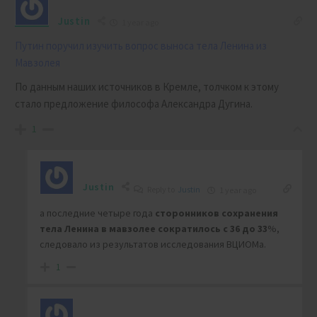
Justin
1 year ago
Путин поручил изучить вопрос выноса тела Ленина из
Мавзолея
По данным наших источников в Кремле, толчком к этому
стало предложение философа Александра Дугина.
1
Justin
Reply to
Justin
1 year ago
а последние четыре года
сторонников сохранения
тела Ленина в мавзолее сократилось с 36 до 33
%,
следовало из результатов исследования ВЦИОМа.
1