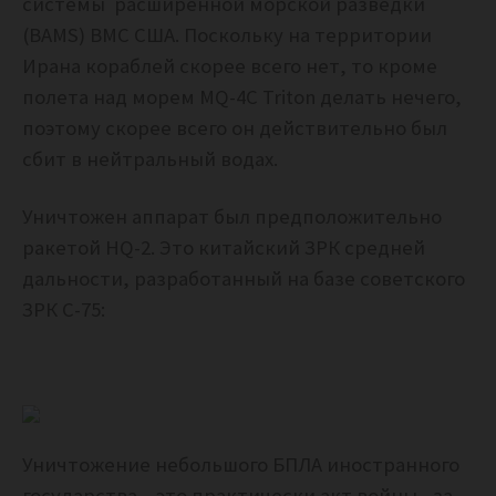
системы расширенной морской разведки
(BAMS) ВМС США. Поскольку на территории
Ирана кораблей скорее всего нет, то кроме
полета над морем MQ-4C Triton делать нечего,
поэтому скорее всего он действительно был
сбит в нейтральный водах.
Уничтожен аппарат был предположительно
ракетой HQ-2. Это китайский ЗРК средней
дальности, разработанный на базе советского
ЗРК С-75:
Уничтожение небольшого БПЛА иностранного
государства – это практически акт войны, за