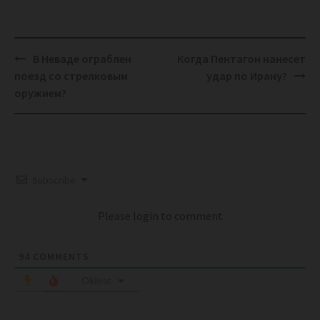
Post
В Неваде ограблен
Когда Пентагон нанесет
navigation
поезд со стрелковым
удар по Ирану?
оружием?
Subscribe
Please login to comment
94
COMMENTS
Oldest