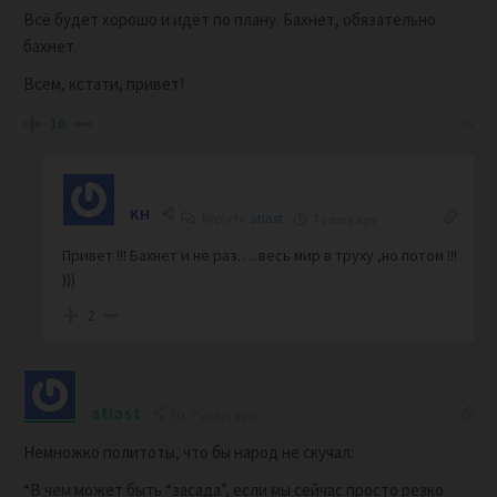
Всё будет хорошо и идёт по плану. Бахнет, обязательно
бахнет.
Всем, кстати, привет!
16
KH
Reply to
atlast
7 years ago
Привет !!! Бахнет и не раз…..весь мир в труху ,но потом !!!
)))
2
atlast
7 years ago
Немножко политоты, что бы народ не скучал:
“В чем может быть “засада”, если мы сейчас просто резко