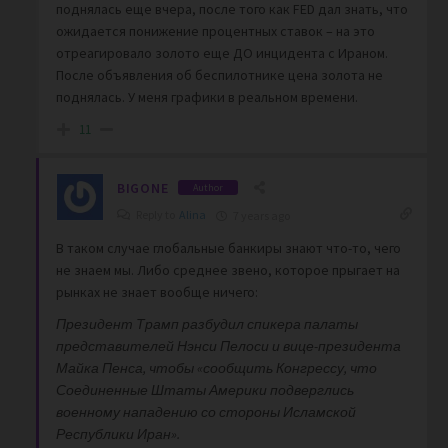
поднялась еще вчера, после того как FED дал знать, что
ожидается понижение процентных ставок – на это
отреагировало золото еще ДО инцидента с Ираном.
После объявления об беспилотнике цена золота не
поднялась. У меня графики в реальном времени.
11
BIGONE
Author
Reply to
Alina
7 years ago
В таком случае глобальные банкиры знают что-то, чего
не знаем мы. Либо среднее звено, которое прыгает на
рынках не знает вообще ничего:
Президент Трамп разбудил спикера палаты
представителей Нэнси Пелоси и вице-президента
Майка Пенса, чтобы «сообщить Конгрессу, что
Соединенные Штаты Америки подверглись
военному нападению со стороны Исламской
Республики Иран».