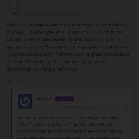
FOX короче северный
7 years ago
Ничего тут не вырисовывается, если надо то и ещё собьют.
Да и ещё… у Ирана уже давно и всё есть, то что полетит
собьют, а некоторые союзники пиндосии, могут просто
исчезнуть. К стати Бигваныч стал запаздывать с новостями.
Сотня крылатых ракет с тактическими ядерными зарядами в
течении 20-30 минут решат вопрос – радикально
окончательно и с пиндосией тоже.
70
BIGONE
Author
Reply to
FOX короче северный
7 years ago
Ничего тут не вырисовывается, если надо то и ещё
собьют. А вы подробно распишите, как лично вы
видите ситуацию. Потом, когда все начнется сравним
ваше вангование с реальностью. В свое время перед