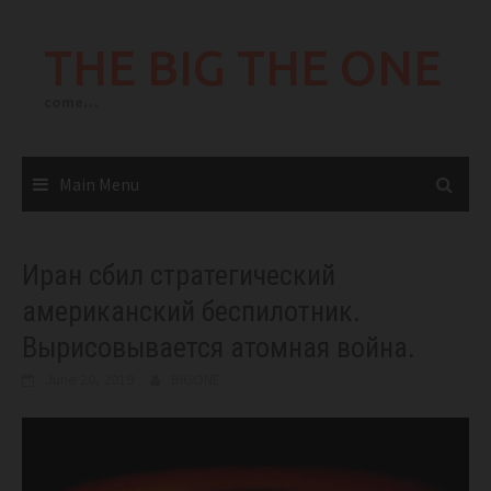
Skip
to
THE BIG THE ONE
content
come…
Main Menu
Иран сбил стратегический
американский беспилотник.
Вырисовывается атомная война.
June 20, 2019
BIGONE