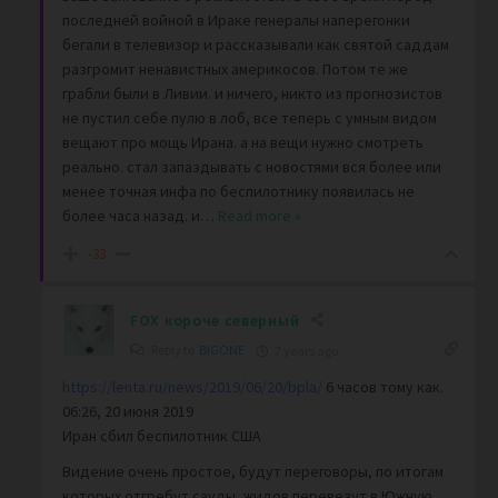
последней войной в Ираке генералы наперегонки
бегали в телевизор и рассказывали как святой саддам
разгромит ненавистных америкосов. Потом те же
грабли были в Ливии. и ничего, никто из прогнозистов
не пустил себе пулю в лоб, все теперь с умным видом
вещают про мощь Ирана. а на вещи нужно смотреть
реально. стал запаздывать с новостями вся более или
менее точная инфа по беспилотнику появилась не
более часа назад. и
…
Read more »
-33
FOX короче северный
Reply to
BIGONE
7 years ago
https://lenta.ru/news/2019/06/20/bpla/
6 часов тому как.
06:26, 20 июня 2019
Иран сбил беспилотник США
Видение очень простое, будут переговоры, по итогам
которых отгребут сауды, жидов перевезут в Южную