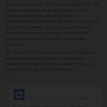
понизим уровень заработной платы чиновников, министров
или даже руководителей крупных государственных
компаний? Мы просто не найдем достаточно
квалифицированных кадров, они все разбегутся по частным
конторам или за границу уедут, и в конечном итоге это
отразится на благосостоянии страны и этих рядовых
работников, о которых мы говорим”, – уверен глава
государства.
Это так мило. Хотел заплакать от радости, но сдержался.
Хочу просто дать совет дилетанта – ну вы хотя бы
попробуйте, проведите, что ли, эксперимент. Разрешаю
даже не резко а вдумчиво и основательно.
21
atlast
Reply to
atlast
7 years ago
И, кстати, лично я очень хочу узнать, как именно