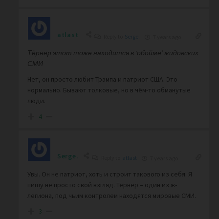
atlast
Reply to
Serge.
7 years ago
Тёрнер этот тоже находится в ‘обойме’ жидовских
СМИ
Нет, он просто любит Трампа и патриот США. Это
нормально. Бывают толковые, но в чём-то обманутые
люди.
4
Serge.
Reply to
atlast
7 years ago
Увы. Он не патриот, хоть и строит такового из себя. Я
пишу не просто свой взгляд. Тёрнер – один из ж-
легиона, под чьим контролем находятся мировые СМИ.
3