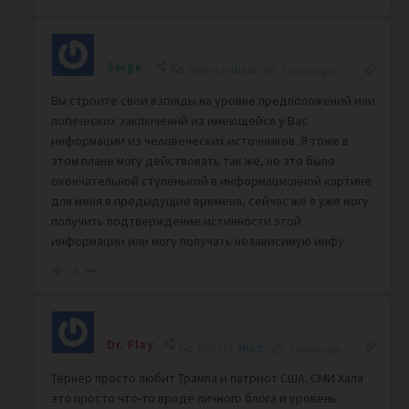
Serge.
Reply to
atlast
7 years ago
Вы строите свои взгляды на уровне предположений или
логических заключений из имеющейся у Вас
информации из человеческих источников. Я тоже в
этом плане могу действовать так же, но это было
окончательной ступенькой в информационной картине
для меня в предыдущие времена, сейчас же я уже могу
получить подтверждение истинности этой
информации или могу получать независимую инфу.
0
Dr. Flay
Reply to
atlast
7 years ago
Тёрнер просто любит Трампа и патриот США. СМИ Хала
это просто что-то вроде личного блога и уровень