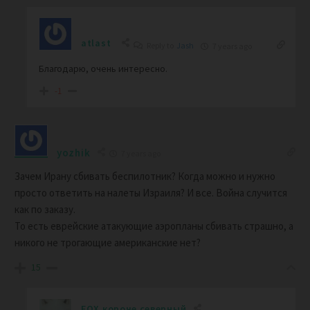
atlast
Reply to
Jash
7 years ago
Благодарю, очень интересно.
-1
yozhik
7 years ago
Зачем Ирану сбивать беспилотник? Когда можно и нужно
просто ответить на налеты Израиля? И все. Война случится
как по заказу.
То есть еврейские атакующие аэропланы сбивать страшно, а
никого не трогающие американские нет?
15
FOX короче северный