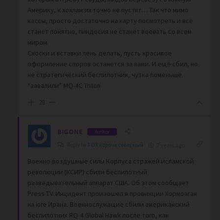
Америку, к хохлам их точно не пустят… Так что мимо
кассы, просто достаточно на карту посмотреть и всё
станет понятно, пиндосия не станет воевать со всем
миром.
Сноски и вставки лень делать, пусть красивое
оформление споров останется за вами. И ещё сбил, но
не стратегический беспилотник, чутка поменьше.
“завалили” MQ-4C Triton
28
BIGONE
Author
Reply to
FOX короче северный
7 years ago
Военно-воздушные силы Корпуса стражей исламской
революции (КСИР) сбили беспилотный
разведывательный аппарат США. Об этом сообщает
Press TV. Инцидент произошел в провинции Хормозган
на юге Ирана. Военнослужащие сбили американский
беспилотник RQ-4 Global Hawk после того, как