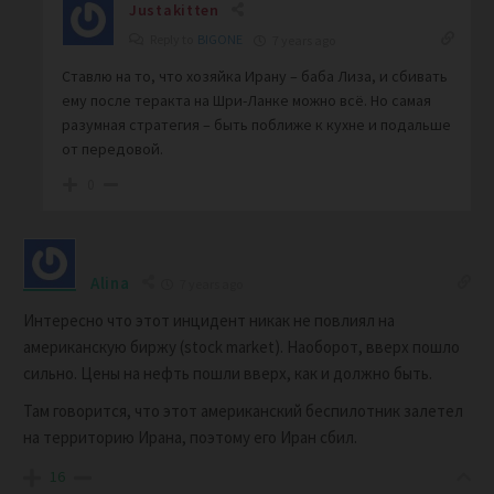
Justakitten
Reply to
BIGONE
7 years ago
Ставлю на то, что хозяйка Ирану – баба Лиза, и сбивать
ему после теракта на Шри-Ланке можно всё. Но самая
разумная стратегия – быть поближе к кухне и подальше
от передовой.
0
Alina
7 years ago
Интересно что этот инцидент никак не повлиял на
американскую биржу (stock market). Наоборот, вверх пошло
сильно. Цены на нефть пошли вверх, как и должно быть.
Там говорится, что этот американский беспилотник залетел
на территорию Ирана, поэтому его Иран сбил.
16