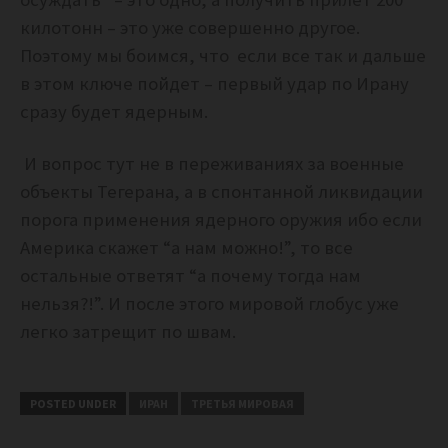
килотонн – это уже совершенно другое.
Поэтому мы боимся, что если все так и дальше
в этом ключе пойдет – первый удар по Ирану
сразу будет ядерным.
И вопрос тут не в переживаниях за военные
объекты Тегерана, а в спонтанной ликвидации
порога применения ядерного оружия ибо если
Америка скажет “а нам можно!”, то все
остальные ответят “а почему тогда нам
нельзя?!”. И после этого мировой глобус уже
легко затрещит по швам.
POSTED UNDER
ИРАН
ТРЕТЬЯ МИРОВАЯ