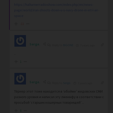
https://halturnerradioshow.com/index.php/en/news-
page/world/iran-shoots-down-u-s-navy-drone-in-int-l-air-
space
-11
Serge.
Reply to
BIGONE
7 years ago
..
1
Serge.
Reply to
Serge.
7 years ago
Тёрнер этот тоже находится в ‘обойме’ жидовских СМИ
разного уровня и написал эту лжеинфу в соответствии с
просьбой ‘старших кошерных товарищей’ ..
6