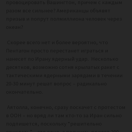
провоцировать Вашингтон, причем с каждым
разом все сильнее? Американцы объявят
призыв и попрут полмиллиона человек через
океан?
Скорее всего нет и более вероятно, что
Пентагон просто перестанет играться и
нанесет по Ирану ядерный удар. Несколько
десятков, возможно сотня крылатых ракет с
тактическими ядерными зарядами в течении
20-30 минут решат вопрос – радикально
окончательно.
Аятолла, конечно, сразу поскачет с протестом
в ООН – но вряд ли там кто-то за Иран сильно
подпишется, поскольку “решительно
осуждать” – это одно, а получить прилет 200