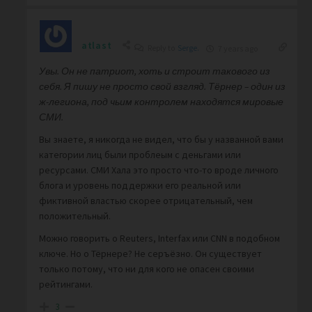
atlast
Reply to
Serge.
7 years ago
Увы. Он не патриот, хоть и строит такового из
себя. Я пишу не просто свой взгляд. Тёрнер – один из
ж-легиона, под чьим контролем находятся мировые
СМИ.
Вы знаете, я никогда не видел, что бы у названной вами
категории лиц были проблеым с деньгами или
ресурсами. СМИ Хала это просто что-то вроде личного
блога и уровень поддержки его реальной или
фиктивной властью скорее отрицательный, чем
положительный.
Можно говорить о Reuters, Interfax или CNN в подобном
ключе. Но о Тёрнере? Не серъёзно. Он существует
только потому, что ни для кого не опасен своими
рейтингами.
3