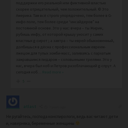
поддержки его реальной или фиктивной властью
скорее отрицательный, чем положительный. © Это
Америка. Там всё строго упорядочено, тем более в G-
инфо поле, тем более cреди “инсайдеров” на
постоянной основе. Это у нас: вчера – ты Жирик,
рубишь инфу, от которой крышу уносит у самих
властных g-сирот ; а завтра – ты еврей обыкновенный,
долбишься в дёсна с профессиональным евреем-
лжецом для тупых зомби-масс, заливаясь с пархатым
зажравшимся пидаром – соловьиными трелями. Это у
нас, вчера был коб и Петров разоблачающий g-спрут. А
сегодня коб
…
Read more »
5
atlast
7 years ago
Не ругайтесь, господа конспирологи, ведь вас читают дети
и, наверняка, беременные женщины