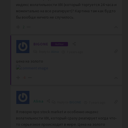
индекс волатильности VIX (который торгуется 24 часа и
моментально на все реагирует)? Картина там как будто
бы вообще ничего не случилось.
2
BIGONE
Author
Reply to
Alina
7 years ago
цена на золото
-6
Alina
Reply to
BIGONE
7 years ago
Я говорю про stock market и особенно индекс
волатильности VIX, который сразу реагирует когда что-
то серьезное происходит в мире. Цена на золото