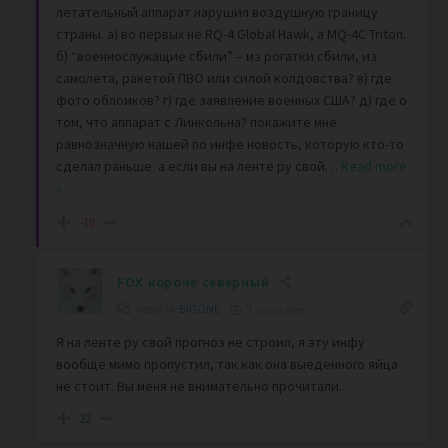
летательный аппарат нарушил воздушную границу
страны. а) во первых не RQ-4 Global Hawk, а MQ-4C Triton.
б) “военнослужащие сбили” – из рогатки сбили, из
самолета, ракетой ПВО или силой колдовства? в) где
фото обломков? г) где заявление военных США? д) где о
том, что аппарат с Линкольна? покажите мне
равнозначную нашей по инфе новость, которую кто-то
сделал раньше. а если вы на ленте ру свой
…
Read more
»
-10
FOX короче северный
Reply to
BIGONE
7 years ago
Я на ленте ру свой прогноз не строил, я эту инфу
вообще мимо пропустил, так как она выеденного яйца
не стоит. Вы меня не внимательно прочитали.
22