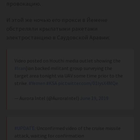
провокацию.
И этой же ночью его прокси в Йемене
обстреляли крылатыми ракетами
электростанцию в Саудовской Аравии:
Video posted on Houthi media outlet showing the
#Iran
|ian backed militant group surveying the
target area tonight via UAV some time prior to the
strike.
#Yemen
#KSA
pic.twitter.com/01IysX4MQe
— Aurora Intel (@AuroraIntel)
June 19, 2019
#UPDATE
: Unconfirmed video of the cruise missile
attack, waiting for confirmation