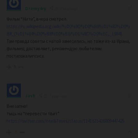
Dremy4iy
7 years ago
Фильм “Нити”, вчера смотрел.
https://ru.wikipedia.org/wiki/%D0%9D%D0%B8%D1%82%D0%
B8_(%D1%84%D0%B8%D0%BB%D1%8C%D0%BC,_1984)
Там правда советы с натой замесились, но тоже из-за Ирана,
фильмец доставляет, рекомендую любителям
постапокалипсиса.
5
Jash
7 years ago
Внезапно!
тыць на “перевести твит”
https://twitter.com/IntelliTimes/status/1141635436009447425
-5