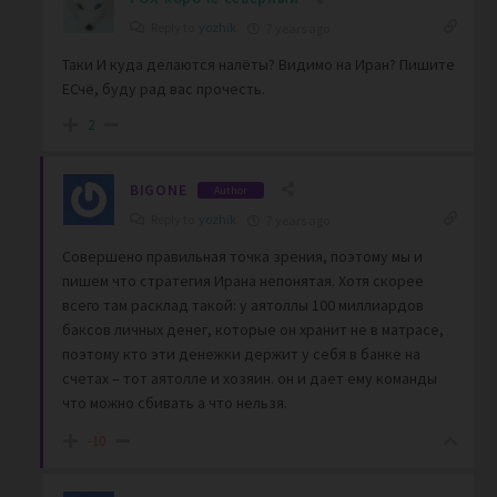
Reply to
yozhik
7 years ago
Таки И куда делаются налёты? Видимо на Иран? Пишите
ЕСчё, буду рад вас прочесть.
2
BIGONE
Author
Reply to
yozhik
7 years ago
Совершено правильная точка зрения, поэтому мы и
пишем что стратегия Ирана непонятая. Хотя скорее
всего там расклад такой: у аятоллы 100 миллиардов
баксов личных денег, которые он хранит не в матрасе,
поэтому кто эти денежки держит у себя в банке на
счетах – тот аятолле и хозяин. он и дает ему команды
что можно сбивать а что нельзя.
-10