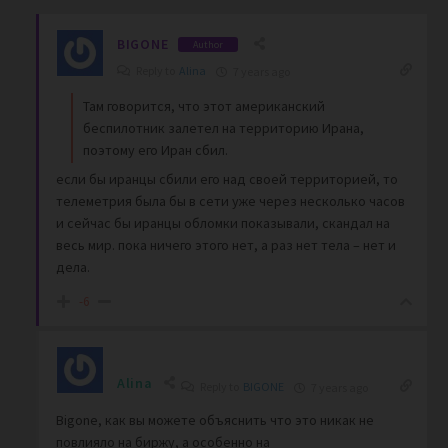
BIGONE
Author
Reply to
Alina
7 years ago
Там говорится, что этот американский
беспилотник залетел на территорию Ирана,
поэтому его Иран сбил.
если бы иранцы сбили его над своей территорией, то
телеметрия была бы в сети уже через несколько часов
и сейчас бы иранцы обломки показывали, скандал на
весь мир. пока ничего этого нет, а раз нет тела – нет и
дела.
-6
Alina
Reply to
BIGONE
7 years ago
Bigone, как вы можете объяснить что это никак не
повлияло на биржу, а особенно на