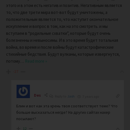
этого и в этом есть негатив и позитив. Негативным является
то, что две трети мира вот-вот будут уничтожены, а
положительным является то, что наступит окончательное
искупление и вопрос в том, как на это смотреть. и мы
вступаем в “родильные схватки”, которые будут очень
болезненны и невыносимы. И в это время будет тотальная
война, во время и после войны будут катастрофические
стихийные бедствия. Будут вулканы, которые извергнутся,
потому
…
Read more »
-27
Des
Reply to
Jash
7 years ago
Блин и вот как эта хрень твоя соответствует теме? Что
больше высказаться негде? На других сайтах нахер
посылают?
12