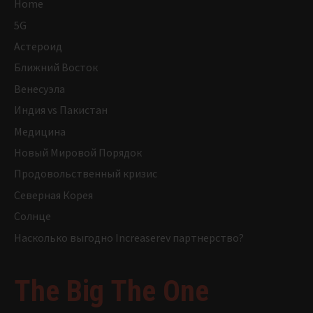
Home
5G
Астероид
Ближний Восток
Венесуэла
Индия vs Пакистан
Медицина
Новый Мировой Порядок
Продовольственный кризис
Северная Корея
Солнце
Насколько выгодно Increaserev партнерство?
The Big The One