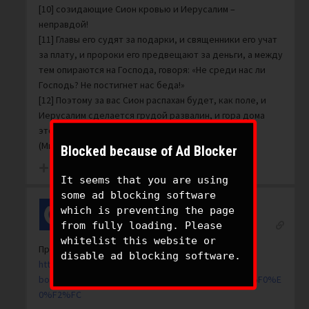
[10] созидающие Сион кровью и Иерусалим –
неправдой!
[11] Главы его судят за подарки, и священники его учат
за плату, и пророки его предвещают за деньги, а между
тем опираются на Господа, говоря: «Не среди нас ли
Господь? Не постигнет нас беда!»
[12] Поэтому за вас Сион распахан будет, как поле, и
Иерусалим сделается грудой развалин, и гора дома
этого будет лесистым холмом.
(Михей 3:9-12)
Blocked because of Ad Blocker
4
It seems that you are using
some ad blocking software
which is preventing the page
Jash
from fully loading. Please
Reply to
atlast
7 years ago
whitelist this website or
Пророк Ошеа 6, 7
disable ad blocking software.
https://www.moshiach.ru/tanach.php?
book=15&num=6&textnum=&submit=%C2%FB%E1%F0%E
0%F2%FC