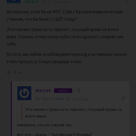
atlast
7 years ago
Интересно, если бы не ФРС США с бесконечным печатным
станком, что бы было с СШП тогда?
Эта гнилая страна есть паразит, сосущий кровь со всего
мира. Отрежь этому клопу хобот и он сдохнет, сожрав сам
себя.
Кстати, мы сейчас и наблюдаем переход к активному началу
этого процесса. Скоро увидишь тоже.
9
BIGONE
Author
Reply to
atlast
7 years ago
Эта гнилая страна есть паразит, сосущий кровь со
всего мира.
наверное, это не совсем так.
вот это – Хуаси – “Китайская Рублевка”