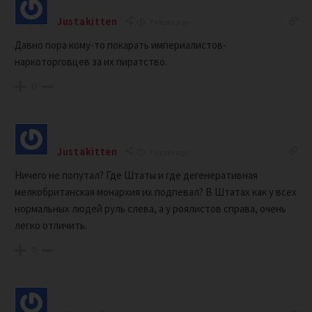
Justakitten
7 years ago
Давно пора кому-то покарать империалистов-
наркоторговцев за их пиратство.
0
Justakitten
7 years ago
Ничего не попутал? Где Штаты и где дегенеративная
мелкобританская монархия их подпевал? В Штатах как у всех
нормальных людей руль слева, а у роялистов справа, очень
легко отличить.
0