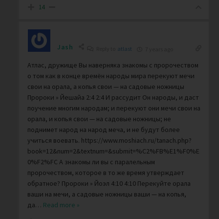
14
Jash
Reply to
atlast
7 years ago
Атлас, дружище Вы наверняка знакомы с пророчеством
о том как в конце времён народы мира перекуют мечи
свои на орала, а копья свои — на садовые ножницы
Пророки » Йешайа 2:4 2:4 И рассудит Он народы, и даст
поучение многим народам; и перекуют они мечи свои на
орала, и копья свои — на садовые ножницы; не
поднимет народ на народ меча, и не будут более
учиться воевать. https://www.moshiach.ru/tanach.php?
book=12&num=2&textnum=&submit=%C2%FB%E1%F0%E
0%F2%FC А знакомы ли вы с паралельным
пророчеством, которое в то же время утверждает
обратное? Пророки » Йоэл 4:10 4:10 Перекуйте орала
ваши на мечи, а садовые ножницы ваши — на копья,
да
…
Read more »