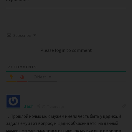
Subscribe
Please login to comment
23
COMMENTS
Oldest
Jash
7 years ago
…Прошлой ночью мы с мужем имели честь быть у цадика. Я
задала ему этот вопрос, и Цадик объяснил это: на данный
момент мы уже находимся на пике, но мы все еще не видим