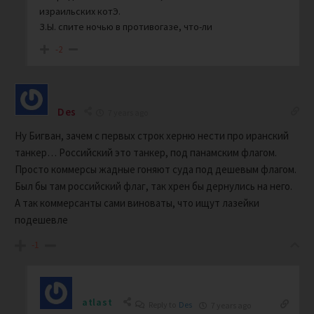
израильских котЭ.
З.Ы. спите ночью в противогазе, что-ли
-2
Des
7 years ago
Ну Бигван, зачем с первых строк херню нести про иранский
танкер… Российский это танкер, под панамским флагом.
Просто коммерсы жадные гоняют суда под дешевым флагом.
Был бы там российский флаг, так хрен бы дернулись на него.
А так коммерсанты сами виноваты, что ищут лазейки
подешевле
-1
atlast
Reply to
Des
7 years ago