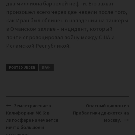
два миллиона баррелей нефти.
Его захват
произошел всего через две недели после того,
как Иран был обвинен в нападении на танкеры
в Оманском заливе – инцидент, который
почти спровоцировал войну между США и
Исламской Республикой.
POSTED UNDER
ИРАН
Post
Землетрясение в
Опасный циклон из
navigation
Калифорнии М6.6: в
Прибалтики движется на
литосфере намечается
Москву.
нечто большое и
страшное!