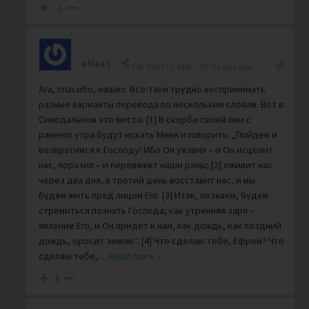
-1
atlast
Reply to
Jash
7 years ago
Ага, спасибо, нашёл. Всё-таки трудно воспринимать
разные варианты перевода по нескольким словам. Вот в
Синодальном это место: [1] В скорби своей они с
раннего утра будут искать Меня и говорить: „Пойдем и
возвратимся к Господу! Ибо Он уязвил – и Он исцелит
нас, поразил – и перевяжет наши раны; [2] оживит нас
через два дня, в третий день восставит нас, и мы
будем жить пред лицом Его. [3] Итак, познаем, будем
стремиться познать Господа; как утренняя заря –
явление Его, и Он придет к нам, как дождь, как поздний
дождь, оросит землю“. [4] Что сделаю тебе, Ефрем? Что
сделаю тебе,
…
Read more »
3