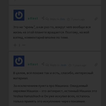
atlast
Reply to
Des
7 years ago
Это не “хрень”, а как раз то, вокруг чего вообще вся
жизнь на этой планете вращается. Поэтому, на мой
взгляд, комментарий вполне по теме.
1
atlast
Reply to
Jash
7 years ago
В целом, всё похоже так и есть, спасибо, интересный
материал.
За исключением пункта про Машиаха. Ожидаемый
евреями Машиах – это антихрист, истинный Машиах это
Yeshua Hamashiach и Он уже искупил всех, осталось
только принять это искупление через покаяние.