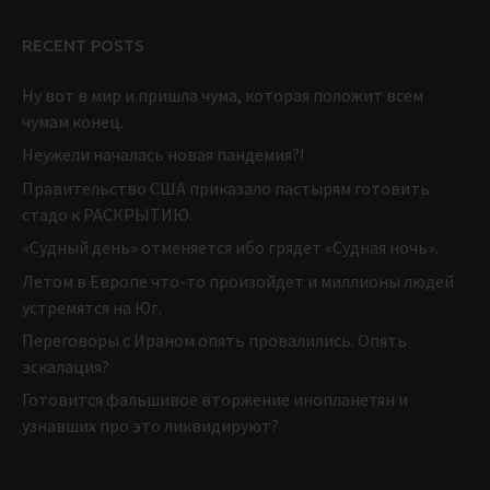
RECENT POSTS
Ну вот в мир и пришла чума, которая положит всем
чумам конец.
Неужели началась новая пандемия?!
Правительство США приказало пастырям готовить
стадо к РАСКРЫТИЮ.
«Судный день» отменяется ибо грядет «Судная ночь».
Летом в Европе что-то произойдет и миллионы людей
устремятся на Юг.
Переговоры с Ираном опять провалились. Опять
эскалация?
Готовится фальшивое вторжение инопланетян и
узнавших про это ликвидируют?