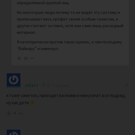
определённой группой лиц.
Но некоторые люди почему-то не видят эту систему и
приписывают весь профит своим особым талантам, а
других считают за говно, хотя они сами лишь расходный
материал.
Я категорически против таких оценок, о чём господину
“байкеру” и намекнул.
10
atlast
7 years ago
я тоже заметил, приходят волнами и минусячат всё подряд,
ну как дети
4