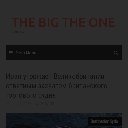
Skip
to
THE BIG THE ONE
content
come…
Main Menu
Иран угрожает Великобритании
ответным захватом британского
торгового судна.
July 5, 2019
BIGONE