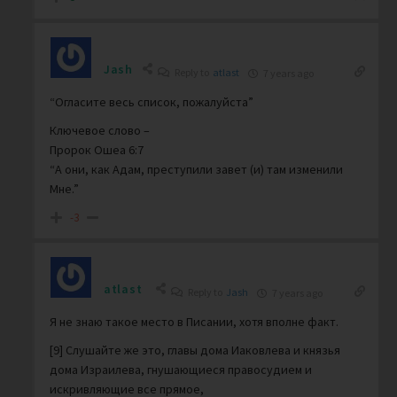
Jash
Reply to
atlast
7 years ago
“Огласите весь список, пожалуйста”
Ключевое слово –
Пророк Ошеа 6:7
“А они, как Адам, преступили завет (и) там изменили
Мне.”
-3
atlast
Reply to
Jash
7 years ago
Я не знаю такое место в Писании, хотя вполне факт.
[9] Слушайте же это, главы дома Иаковлева и князья
дома Израилева, гнушающиеся правосудием и
искривляющие все прямое,