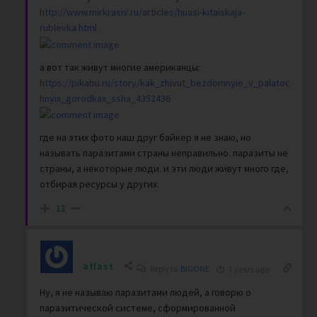
http://www.mirkrasiv.ru/articles/huasi-kitaiskaja-
rublevka.html
а вот так живут многие американцы:
https://pikabu.ru/story/kak_zhivut_bezdomnyie_v_palatoc
hnyix_gorodkax_ssha_4352436
где на этих фото наш друг байкер я не знаю, но
называть паразитами страны неправильно. паразиты не
страны, а некоторые люди. и эти люди живут много где,
отбирая ресурсы у других.
13
atlast
Reply to
BIGONE
7 years ago
Ну, я не называю паразитами людей, а говорю о
паразитической системе, сформированной