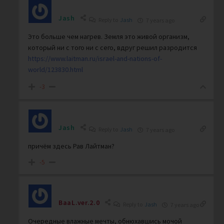
Jash
Reply to
Jash
7 years ago
Это больше чем нагрев. Земля это живой организм,
который ни с того ни с сего, вдруг решил разродится
https://www.laitman.ru/israel-and-nations-of-
world/123830.html
-3
Jash
Reply to
Jash
7 years ago
причём здесь Рав Лайтман?
-5
BaaL.ver.2.0
Reply to
Jash
7 years ago
Очередные влажные мечты, обнюхавшись мочой