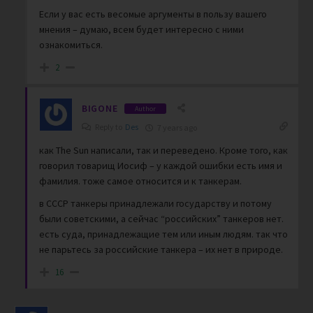
Если у вас есть весомые аргументы в пользу вашего
мнения – думаю, всем будет интересно с ними
ознакомиться.
2
BIGONE
Author
Reply to
Des
7 years ago
как The Sun написали, так и переведено. Кроме того, как
говорил товарищ Иосиф – у каждой ошибки есть имя и
фамилия. тоже самое относится и к танкерам.
в СССР танкеры принадлежали государству и потому
были советскими, а сейчас “российских” танкеров нет.
есть суда, принадлежащие тем или иным людям. так что
не парьтесь за российские танкера – их нет в природе.
16