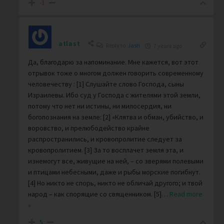
-1
atlast
Reply to
Jash
7 years ago
Да, благодарю за напоминание. Мне кажется, вот этот
отрывок тоже о многом должен говорить современному
человечеству : [1] Слушайте слово Господа, сыны
Израилевы. Ибо суд у Господа с жителями этой земли,
потому что нет ни истины, ни милосердия, ни
богопознания на земле: [2] «Клятва и обман, убийство, и
воровство, и прелюбодейство крайне
распространились, и кровопролитие следует за
кровопролитием. [3] За то восплачет земля эта, и
изнемогут все, живущие на ней, – со зверями полевыми
и птицами небесными, даже и рыбы морские погибнут.
[4] Но никто не спорь, никто не обличай другого; и твой
народ – как спорящие со священником. [5]
…
Read more
»
5