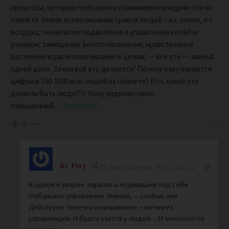
процессы, которые глобально и планомерно внедряются на
планете Земля: всевозможная травля людей – и с земли, и с
воздуха; технологии подавления и управления волей и
разумом; замещение белого населения; нравственное
растление и расчеловечивание в целом; — всё это — звенья
одной цепи. Зачем всё это делается? Почему озвучиваются
цифры в 500-1000 млн людей на планете? Кто, какие это
должны быть люди(?)? Кому радиоактивно-
повышенный
…
Read more »
6
Dr. Flay
Reply to
Dr. Flay
7 years ago
В одном я уверен: паразиты подмявшие под себя
глобальное управление Землёй, — слабые они.
Действуют точечно и направлено – на/через
управленцев. И будто учатся у людей… И чего/кого-то