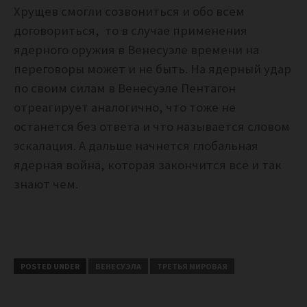
Хрущев смогли созвониться и обо всем
договориться, то в случае применения
ядерного оружия в Венесуэле времени на
переговоры может и не быть. На ядерный удар
по своим силам в Венесуэле Пентагон
отреагирует аналогично, что тоже не
останется без ответа и что называется словом
эскалация. А дальше начнется глобальная
ядерная война, которая закончится все и так
знают чем.
POSTED UNDER
ВЕНЕСУЭЛА
ТРЕТЬЯ МИРОВАЯ