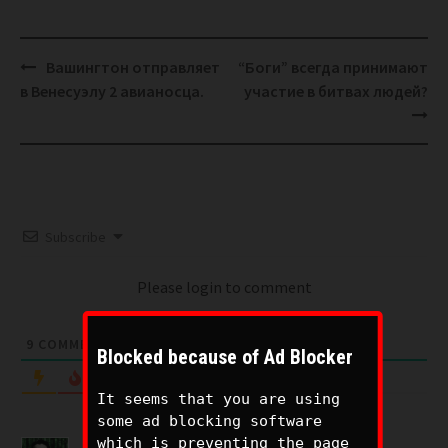
Post
Вашингтон отправляет
“Боги” всегда принимают
navigation
в Венесуэлу 2 авианосца.
участие в битвах людей?
Subscribe
Please login to comment
9
COMMENTS
Blocked because of Ad Blocker
Oldest
It seems that you are using
some ad blocking software
which is preventing the page