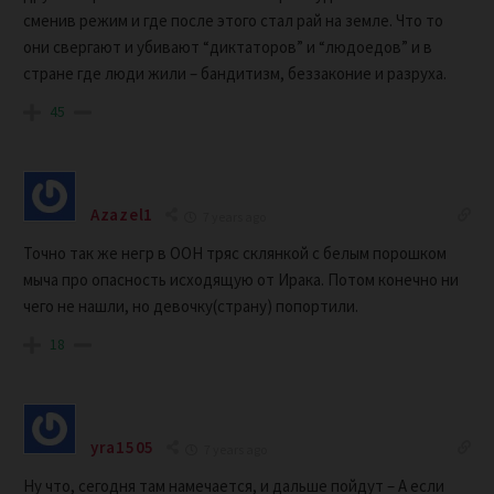
сменив режим и где после этого стал рай на земле. Что то
они свергают и убивают “диктаторов” и “людоедов” и в
стране где люди жили – бандитизм, беззаконие и разруха.
45
Azazel1
7 years ago
Точно так же негр в ООН тряс склянкой с белым порошком
мыча про опасность исходящую от Ирака. Потом конечно ни
чего не нашли, но девочку(страну) попортили.
18
yra1505
7 years ago
Ну что, сегодня там намечается, и дальше пойдут – А если