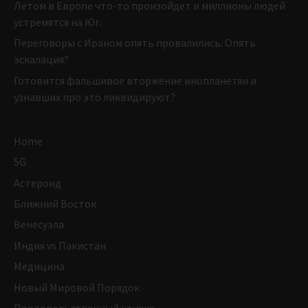
Летом в Европе что-то произойдет и миллионы людей
устремятся на Юг.
Переговоры с Ираном опять провалились. Опять
эскалация?
Готовится фальшивое вторжение инопланетян и
узнавших про это ликвидируют?
Home
5G
Астероид
Ближний Восток
Венесуэла
Индия vs Пакистан
Медицина
Новый Мировой Порядок
Продовольственный кризис