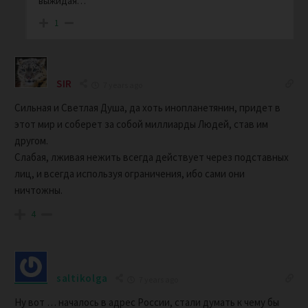
выжидая…
1
SIR
7 years ago
Сильная и Светлая Душа, да хоть инопланетянин, придет в
этот мир и соберет за собой миллиарды Людей, став им
другом.
Слабая, лживая нежить всегда действует через подставных
лиц, и всегда используя ограничения, ибо сами они
ничтожны.
4
saltikolga
7 years ago
Ну вот … началось в адрес России, стали думать к чему бы