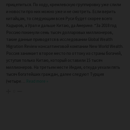
прицепиться. По ходу, кремлевскую группировку уже слили
и новости про них можно уже и не смотреть. Если верить
китайцам, то следующим всея Руси будет скорее всего
Кадыров, а Урал и дальше Китаю, да Америке. “За 2018 год
Россию покинули семь тысяч долларовых миллионеров,
такие данные приводятся в исследовании Global Wealth
Migration Review консалтинговой компании New World Wealth.
Россия занимает второе место по оттоку из страны богачей,
уступая только Китаю, который оставили 15 тысяч
миллионеров. На третьем месте Индия, откуда уехали пять
тысяч богатейших граждан, далее следуют Турция
(четыре
…
Read more »
0