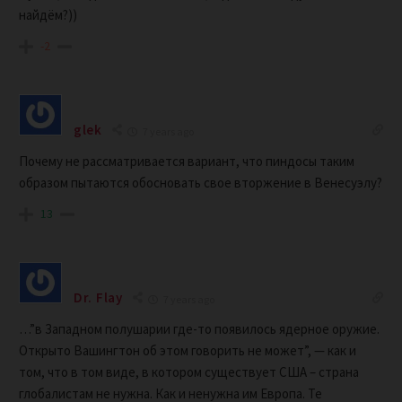
найдём?))
-2
glek
7 years ago
Почему не рассматривается вариант, что пиндосы таким
образом пытаются обосновать свое вторжение в Венесуэлу?
13
Dr. Flay
7 years ago
…”в Западном полушарии где-то появилось ядерное оружие.
Открыто Вашингтон об этом говорить не может”, — как и
том, что в том виде, в котором существует США – страна
глобалистам не нужна. Как и ненужна им Европа. Те