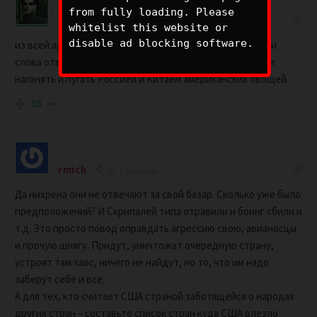
from fully loading. Please
Neo
7 years ago
whitelist this website or
disable ad blocking software.
из всей армии политиков, дай бог, процентов 10 за свои
слова отвечает. И то не факт. Работа у них такая – жути
нагонять и пугать Россией и Китаем американских овощей.
58
rmich
7 years ago
Да нихрена они не отвечают за свой базар. Сколько уже было
предположений? И Скрипалей типа отравили и боинг сбили и
т.д. Это просто повод оправдать агрессию свою, авианосцы
и прочую шнягу. Придут, уничтожат очередную страну,
устроят там хаос, ничего не найдут, но то, что им надо
заберут себе и все.
А для тех, кто считает США страной заботящейся о народах
других стран – составьте список стран куда США влезло