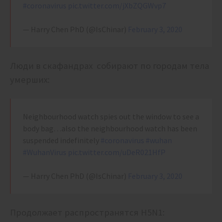
#coronavirus
pic.twitter.com/jXbZQGWvp7
— Harry Chen PhD (@IsChinar)
February 3, 2020
Люди в скафандрах собирают по городам тела
умерших:
Neighbourhood watch spies out the window to see a
body bag…also the neighbourhood watch has been
suspended indefinitely
#coronavirus
#wuhan
#WuhanVirus
pic.twitter.com/uDeR021HfP
— Harry Chen PhD (@IsChinar)
February 3, 2020
Продолжает распространятся H5N1: