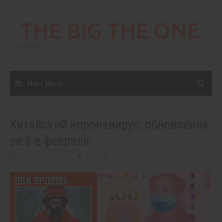
Skip
to
THE BIG THE ONE
content
come…
Main Menu
Китайский коронавирус: обновления
за 3-е февраля.
February 3, 2020
BIGONE