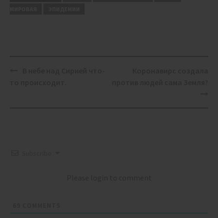
МИРОВАЯ
ЭПИДЕМИИ
Post
В небе над Сирией что-
Коронавирс создала
navigation
то происходит.
против людей сама Земля?
Subscribe
Please login to comment
69
COMMENTS