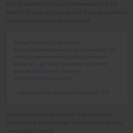
был обнаружен больной коронавирусом. Но
вместо отряда добрых врачей в город прибыли
солдаты в броневиках и полиция:
Sunday, February 2, 2020 11:13 PM
A suspected infection was found in the village. The
township government dispatched hundreds of
police cars…get ready for another uncounted
statistic
#2019nCoV
#coronavirus
pic.twitter.com/nz6yutp0cQ
— Harry Chen PhD (@IsChinar)
February 3, 2020
Дальше полиция действует так: включает
мегафоны и приказывает всем сидеть дома и
не покидать город: