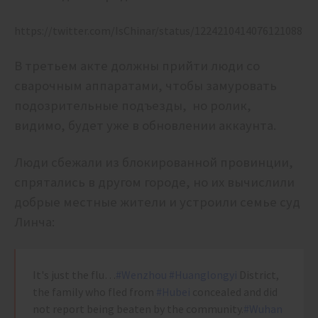
https://twitter.com/IsChinar/status/1224210414076121088
В третьем акте должны прийти люди со
сварочным аппаратами, чтобы замуровать
подозрительные подъезды, но ролик,
видимо, будет уже в обновлении аккаунта.
Люди сбежали из блокированной провинции,
спрятались в другом городе, но их вычислили
добрые местные жители и устроили семье суд
Линча:
It's just the flu…
#Wenzhou
#Huanglongyi
District,
the family who fled from
#Hubei
concealed and did
not report being beaten by the community.
#Wuhan