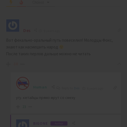
Oldest
Des
6 years ago
Вот фекально-оральный путь повеселил! Молодцы Фокс,
знают как насмешить народ
После таких перлов дальше можно не читать
-10
Human
Reply to
Des
6 years ago
угу. кетайцы прямо мрут со смеху
23
BIGONE
Author