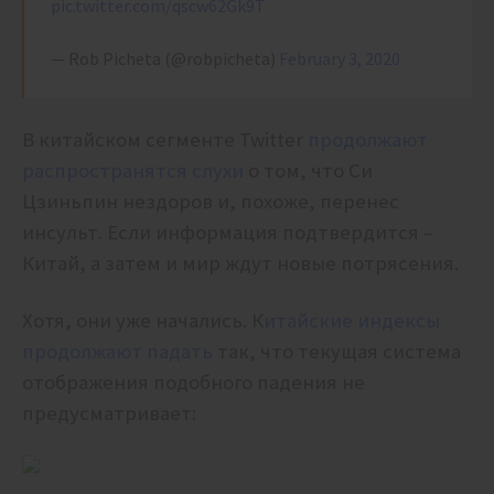
pic.twitter.com/qscw62Gk9T
— Rob Picheta (@robpicheta)
February 3, 2020
В китайском сегменте Twitter
продолжают
распространятся слухи
о том, что Си
Цзиньпин нездоров и, похоже, перенес
инсульт. Если информация подтвердится –
Китай, а затем и мир ждут новые потрясения.
Хотя, они уже начались. К
итай
ские индексы
продолжают падать
так, что текущая система
отображения подобного падения не
предусматривает: