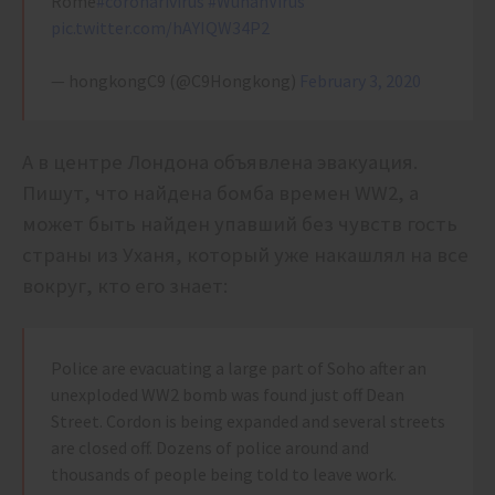
Rome
#coronarivirus
#WuhanVirus
pic.twitter.com/hAYIQW34P2
— hongkongC9 (@C9Hongkong)
February 3, 2020
А в центре Лондона объявлена эвакуация.
Пишут, что найдена бомба времен WW2, а
может быть найден упавший без чувств гость
страны из Уханя, который уже накашлял на все
вокруг, кто его знает:
Police are evacuating a large part of Soho after an
unexploded WW2 bomb was found just off Dean
Street. Cordon is being expanded and several streets
are closed off. Dozens of police around and
thousands of people being told to leave work.