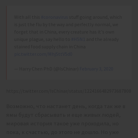
With all this
#coronavirus
stuff going around, which
is just the flu by the way and perfectly normal, we
forget that in China, every creature has it's own
unique plague, say hello to
#H5N1
and the already
stained food supply chain in China
pic.twitter.com/MhjSttV5d0
— Harry Chen PhD (@IsChinar)
February 3, 2020
https://twitter.com/IsChinar/status/1224166482973687808
Возможно, что настанет день, когда так же в
ямы будут сбрасывать и еще живых людей,
мировая история такое уже проходила, но
пока, к счастью, до этого не дошло. Но уже