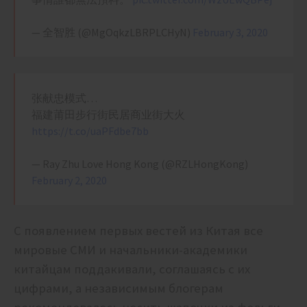
— 全智胜 (@MgOqkzLBRPLCHyN)
February 3, 2020
张献忠模式…
福建莆田步行街民居商业街大火
https://t.co/uaPFdbe7bb
— Ray Zhu Love Hong Kong (@RZLHongKong)
February 2, 2020
С появлением первых вестей из Китая все
мировые СМИ и начальники-академики
китайцам поддакивали, соглашаясь с их
цифрами, а независимым блогерам