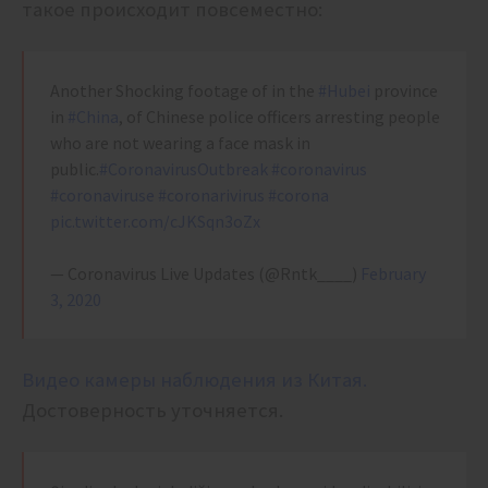
такое происходит повсеместно:
Another Shocking footage of in the
#Hubei
province
in
#China
, of Chinese police officers arresting people
who are not wearing a face mask in
public.
#CoronavirusOutbreak
#coronavirus
#coronaviruse
#coronarivirus
#corona
pic.twitter.com/cJKSqn3oZx
— Coronavirus Live Updates (@Rntk____)
February
3, 2020
Видео камеры наблюдения из Китая.
Достоверность уточняется.