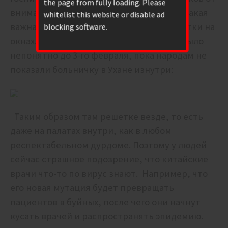
the page from fully loading. Please
внимательной публики не ускользнула такая
whitelist this website or disable ad
важная архитектурная деталь, как решетки на
blocking software.
окнах. Зачем они там были приварены было
непонятно до 3-го февраля, пока народам не
показали больничку в Ухане изнутри:
Таким образом там решетке везде, то есть
даже на палатах внутри, как в любом
респектабельном дурдоме. Поэтому у людей
сейчас страшное подозрение, что китайские
врачи что-то по вирус знают. Например, что
его новая мутация будет превращать
пациентов в буйных, после чего они начнут
кусать врачей и распространять эпидемию.