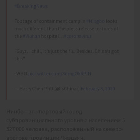
#BreakingNews
Footage of containment camp in
#Ningbo
looks
much different than the press release pictures of
the
#Wuhan
hospital…
#coronavirus
"Guys…chill, it's just the flu. Besides, China's got
this"
-WHO
pic.twitter.com/SdmgO56PIN
— Harry Chen PhD (@IsChinar)
February 3, 2020
Нинбо – это портовый город
субпровинциального уровня с населением 5
527 000 человек, расположенный на северо-
востоке провинции Чжэцзян.