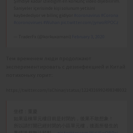
Şimdiye kadar izlediğim en korkunç video diyebilirim.
Saniyeler içerisinde kişi solunum yetisini
kaybedediyor ve bilinç gidiyor
#coronavirus
#Corona
#coronovirues
#Wuhan
pic.twitter.com/jyrwoRPOCz
— TraderFx (@korkuxamani)
February 3, 2020
Тем временем люди продолжают
экспериментировать с дезинфекцией и Китай
потихоньку горит:
https://twitter.com/IsChinar/status/1224316992498348032
坐標：重慶
如果這棟單元樓目前是封閉的，後果不敢想象！
所以請打開已經封閉的小區單元樓，後面所發生的
事情誰都無法預料。
pic.twitter.com/WzUEwQBPej