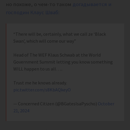
но похоже, о чем-то таком
догадывается и
господин Клаус Шваб:
“There will be, certainly, what we call ze ‘Black
Swan’, which will come our way”
Head of The WEF Klaus Schwab at the World
Government Summit letting you know something
WILL happen to us all…..
Trust me he knows already.
pic.twitter.com/s8KbAQkeyO
— Concerned Citizen (@BGatesIsaPyscho)
October
21, 2024