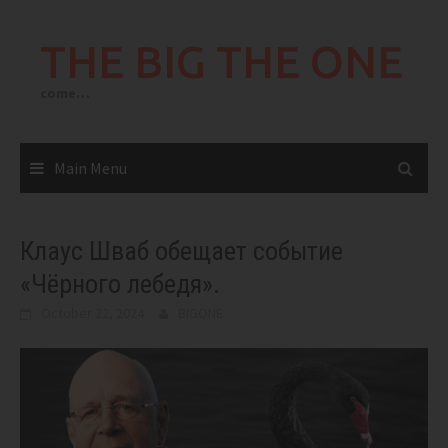
Skip
to
THE BIG THE ONE
content
come…
Main Menu
Клаус Шваб обещает событие
«Чёрного лебедя».
October 22, 2024
BIGONE