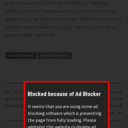
а не начальник USGS или NASA – «Чёрный
лебедь» будет скорее всего экономического
характера, во всяком случает Шваб именно это
скорее всего имеет в виду, так что следим за
развитием событий.
POSTED UNDER
КОНСПИРОЛОГИЯ
Post
Кто и зачем убивает
Мусульманский эсхатолог
Blocked because of Ad Blocker
navigation
носителей генов
предложил свою
неандартальцев?
трактовку событий
It seems that you are using some ad
Апокалипсиса.
blocking software which is preventing
the page from fully loading. Please
whitelist this website or disable ad