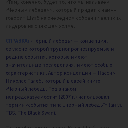
«Там, конечно, будет то, что мы называем
«Черным лебедем», который придет к нам» –
говорит Шваб на очередном собрании великих
лидеров на сияющем холме.
СПРАВКА:
«Чёрный лебедь» — концепция,
согласно которой труднопрогнозируемые и
редкие события, которые имеют
значительные последствия, имеют особые
характеристики. Автор концепции — Нассим
Николас Талеб, который в своей книге
«Чёрный лебедь. Под знаком
непредсказуемости» (2007 г.) использовал
термин «события типа „чёрный лебедь“» (англ.
TBS, The Black Swan).
Таким образом господин Клаус Шваб тоже,