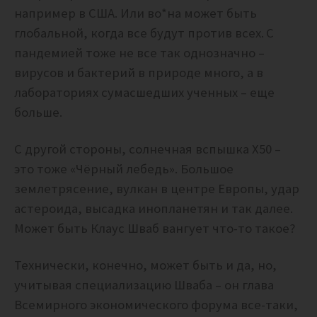
например в США. Или во*на может быть
глобальной, когда все будут против всех.
С
пандемией тоже не все так однозначно –
вирусов и бактерий в природе много, а в
лабораториях сумасшедших ученных – еще
больше.
С другой стороны, солнечная вспышка X50 –
это тоже «Чёрный лебедь». Большое
землетрясение, вулкан в центре Европы, удар
астероида, высадка инопланетян и так далее.
Может быть Клаус Шваб вангует что-то такое?
Технически, конечно, может быть и да, но,
учитывая специализацию Шваба – он глава
Всемирного экономического форума все-таки,