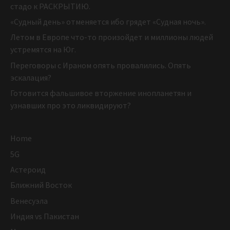
стадо к РАСКРЫТИЮ.
«Судный день» отменяется ибо грядет «Судная ночь».
Летом в Европе что-то произойдет и миллионы людей
устремятся на Юг.
Переговоры с Ираном опять провалились. Опять
эскалация?
Готовится фальшивое вторжение инопланетян и
узнавших про это ликвидируют?
Home
5G
Астероид
Ближний Восток
Венесуэла
Индия vs Пакистан