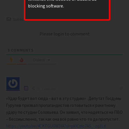
blocking software.
Subscribe
Please login to comment
3
COMMENTS
Oldest
1 year ago
«Удар будет вот сюда – вот в эту студию» . Депутат Госдумы
Гурулев призвал пропагандистов готовиться к ракетному
удару по студии Соловьева. Он заявил, что надеяться на ПВО
– бессмысленно, так как она всё равно что-то да пропустит.
https://youtu.be/4CKTGUGW3IA?si=pkICmo7AS_-zq3Ld