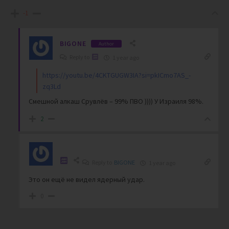
-1
BIGONE
Author
Reply to
1 year ago
https://youtu.be/4CKTGUGW3IA?si=pkICmo7AS_-
zq3Ld
Смешной алкаш Срувлёв – 99% ПВО )))) У Израиля 98%.
2
Reply to
BIGONE
1 year ago
Это он ещё не видел ядерный удар.
0