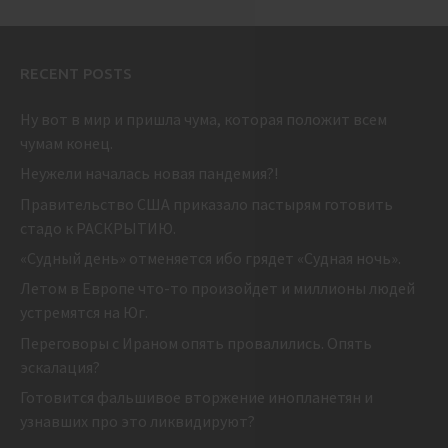
RECENT POSTS
Ну вот в мир и пришла чума, которая положит всем
чумам конец.
Неужели началась новая пандемия?!
Правительство США приказало пастырям готовить
стадо к РАСКРЫТИЮ.
«Судный день» отменяется ибо грядет «Судная ночь».
Летом в Европе что-то произойдет и миллионы людей
устремятся на Юг.
Переговоры с Ираном опять провалились. Опять
эскалация?
Готовится фальшивое вторжение инопланетян и
узнавших про это ликвидируют?