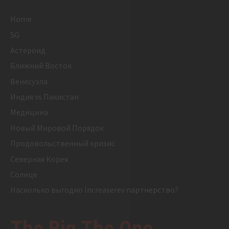
Home
5G
Астероид
Ближний Восток
Венесуэла
Индия vs Пакистан
Медицина
Новый Мировой Порядок
Продовольственный кризис
Северная Корея
Солнце
Насколько выгодно Increaserev партнерство?
The Big The One