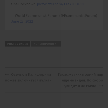
final lockdown.
pic.twitter.com/1TeAIOOPI8
— World Ecommunist Forum (@EcommunistForum)
June 28, 2022
POSTED UNDER
КОНСПИРОЛОГИЯ
Post
Осенью в Калифорнии
Таких жутких молний мир
navigation
может включиться вулкан.
еще не видел. Но скоро
увидит и не такие.