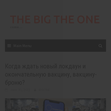
Skip
to
THE BIG THE ONE
content
come…
Main Menu
Когда ждать новый локдаун и
окончательную вакцину, вакцину-
броню?
June 30, 2022
BIGONE