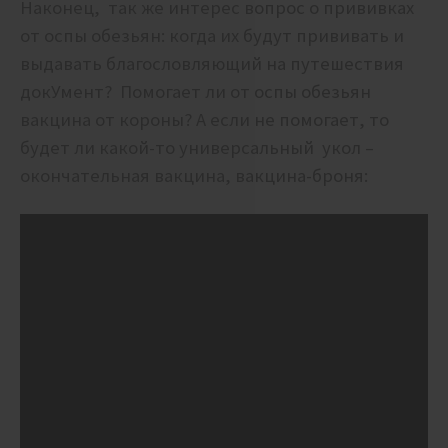
Наконец, так же интерес вопрос о прививках
от оспы обезьян: когда их будут прививать и
выдавать благословляющий на путешествия
докУмент? Помогает ли от оспы обезьян
вакцина от короны? А если не помогает, то
будет ли какой-то универсальный укол –
окончательная вакцина, вакцина-броня: