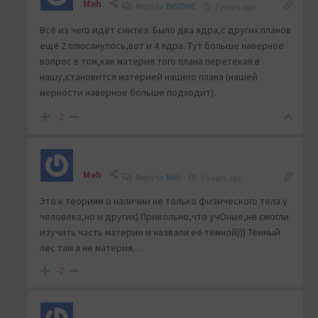
Meh
Reply to
BIGONE
7 years ago
Всё из чего идёт синтез. Было два ядра,с других планов
ещё 2 плюсанулось,вот и 4 ядра. Тут больше наверное
вопрос в том,как материя того плана перетекая в
нашу,становится материей нашего плана (нашей
мерности наверное больше подходит).
-2
Meh
Reply to
Meh
7 years ago
Это к теориям о наличии не только физического тела у
человека,но и других) Прикольно,что учОные,не смогли
изучить часть материи и назвали её тёмной))) Тёмный
лес там а не материя…
-2