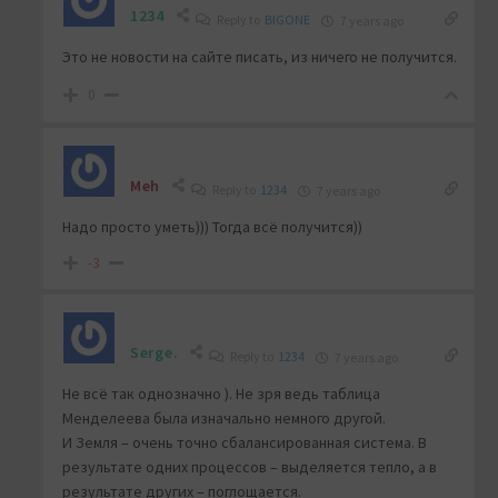
1234
Reply to
BIGONE
7 years ago
Это не новости на сайте писать, из ничего не получится.
0
Meh
Reply to
1234
7 years ago
Надо просто уметь))) Тогда всё получится))
-3
Serge.
Reply to
1234
7 years ago
Не всё так однозначно ). Не зря ведь таблица
Менделеева была изначально немного другой.
И Земля – очень точно сбалансированная система. В
результате одних процессов – выделяется тепло, а в
результате других – поглощается.