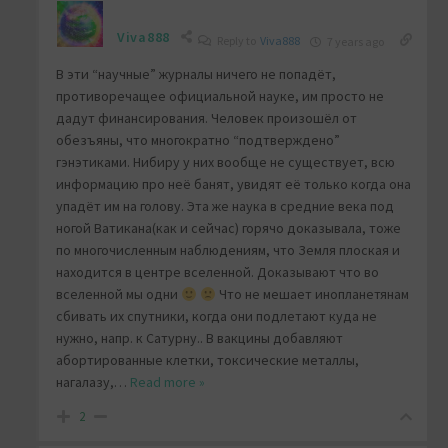
Viva888
Reply to
Viva888
7 years ago
В эти “научные” журналы ничего не попадёт,
противоречащее официальной науке, им просто не
дадут финансирования. Человек произошёл от
обезъяны, что многократно “подтверждено”
гэнэтиками. Нибиру у них вообще не существует, всю
информацию про неё банят, увидят её только когда она
упадёт им на голову. Эта же наука в средние века под
ногой Ватикана(как и сейчас) горячо доказывала, тоже
по многочисленным наблюдениям, что Земля плоская и
находится в центре вселенной. Доказывают что во
вселенной мы одни
Что не мешает инопланетянам
сбивать их спутники, когда они подлетают куда не
нужно, напр. к Сатурну.. В вакцины добавляют
абортированные клетки, токсические металлы,
нагалазу,
…
Read more »
2