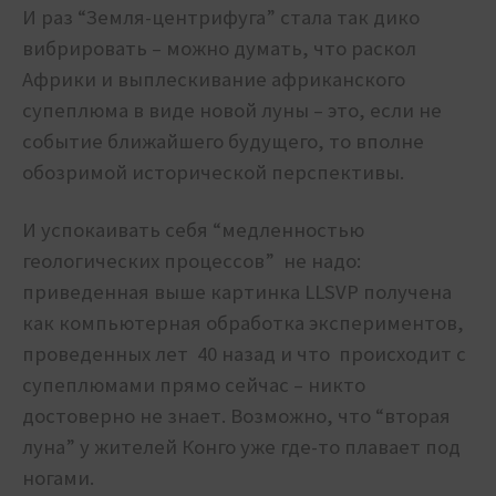
И раз “Земля-центрифуга” стала так дико
вибрировать – можно думать, что раскол
Африки и выплескивание африканского
супеплюма в виде новой луны – это, если не
событие ближайшего будущего, то вполне
обозримой исторической перспективы.
И успокаивать себя “медленностью
геологических процессов” не надо:
приведенная выше картинка LLSVP получена
как компьютерная обработка экспериментов,
проведенных лет 40 назад и что происходит с
супеплюмами прямо сейчас – никто
достоверно не знает. Возможно, что “вторая
луна” у жителей Конго уже где-то плавает под
ногами.