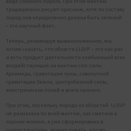
виде слоеного пирога. При этом мантию
традиционно рисуют красным, хотя по составу
пород она определенно должна быть зеленой
– это научный факт.
Теперь, резюмируя вышеизложенное, мы
хотим сказать, что области LLSVP – это как раз
и есть продукт деятельности комбинаций всех
воздействующих на мантию сил: силы
Архимеда, гравитации луны, совокупной
гравитации Земли, центробежной силы,
электрических полей и всего прочего.
При этом, поскольку порода из областей LLSVP
не размазана по всей мантии, как сметана в
парном молоке, а уже сформирована в
суперструктуры, можно думать, что во