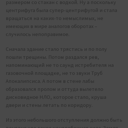
размером со стакан с водкой. Ну а поскольку
центрифуга была супер-центрифугой и стала
вращаться на каких-то немыслимых, не
имеющих в мире аналогов оборотах –
случилось непоправимое.
Сначала здание стало трястись и по полу
пошли трещины. Потом раздался рев,
напоминающий не то саунд истребителя на
газовочной площадке, не то звуки Труб
Апокалипсиса. А потом в стене лабы
образовался пролом и оттуда вылетело
дисковидное НЛО, которое стало, круша
двери и стены летать по коридору.
Из этого небольшого отступления должно быть
понятно что такое центробежная сила.
Земля,