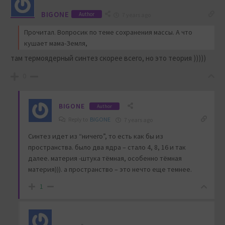
BIGONE
Author
7 years ago
Прочитал. Вопросик по теме сохранения массы. А что
кушает мама-Земля,
там термоядерный синтез скорее всего, но это теория )))))
0
BIGONE
Author
Reply to
BIGONE
7 years ago
Синтез идет из “ничего”, то есть как бы из
пространства. было два ядра – стало 4, 8, 16 и так
далее. материя -штука тёмная, особенно тёмная
материя))). а пространство – это нечто еще темнее.
1