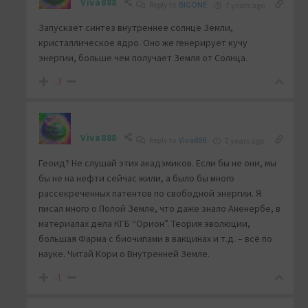
Viva888
Reply to
BIGONE
7 years ago
Запускает синтез внутреннее солнце Земли,
кристаллическое ядро. Оно же генерирует кучу
энергии, больше чем получает Земля от Солнца.
-3
Viva888
Reply to
Viva888
7 years ago
Геоид? Не слушай этих акадэмиков. Если бы не они, мы
бы не на нефти сейчас жили, а было бы много
рассекреченных патентов по свободной энергии. Я
писал много о Полой Земле, что даже знало Аненербе, в
материалах дела КГБ “Орион”. Теория эволюции,
большая Фарма с биочипами в вакцинах и т.д. – всё по
науке. Читай Кори о Внутренней Земле.
-1