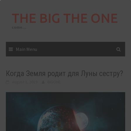
Skip
to
THE BIG THE ONE
content
come…
Main Menu
Когда Земля родит для Луны сестру?
August 1, 2019
BIGONE