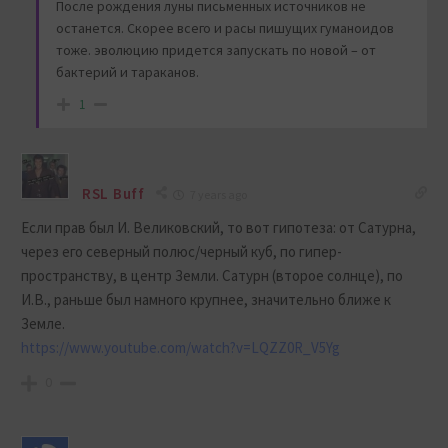
После рождения луны письменных источников не
останется. Скорее всего и расы пишущих гуманоидов
тоже. эволюцию придется запускать по новой – от
бактерий и тараканов.
1
RSL Buff
7 years ago
Если прав был И. Великовский, то вот гипотеза: от Сатурна,
через его северный полюс/черный куб, по гипер-
пространству, в центр Земли. Сатурн (второе солнце), по
И.В., раньше был намного крупнее, значительно ближе к
Земле.
https://www.youtube.com/watch?v=LQZZ0R_V5Yg
0