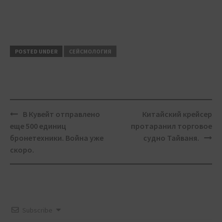
POSTED UNDER
СЕЙСМОЛОГИЯ
Post
В Кувейт отправлено
Китайский крейсер
navigation
еще 500 единиц
протаранил торговое
бронетехники. Война уже
судно Тайваня.
скоро.
Subscribe