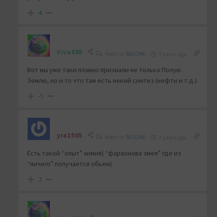
4
Viva888
Reply to
BIGONE
7 years ago
Вот мы уже таки плавно признали не только Полую
Землю, но и то что там есть некий синтез (нефти и т.д.).
-5
yra1505
Reply to
BIGONE
7 years ago
Есть такой “опыт” химия) “фараонова змея” где из
“ничего” получается обьем)
3