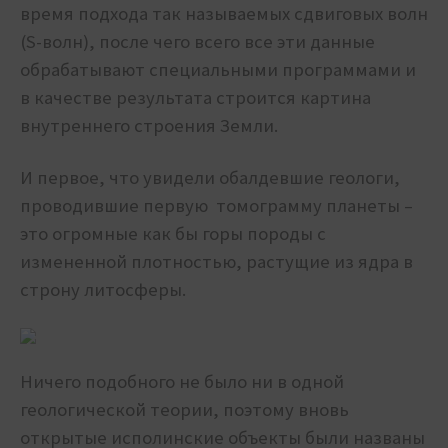
время подхода так называемых сдвиговых волн
(S-волн), после чего всего все эти данные
обрабатывают специальными программами и
в качестве результата строится картина
внутреннего строения Земли.
И первое, что увидели обалдевшие геологи,
проводившие первую томограмму планеты –
это огромные как бы горы породы с
измененной плотностью, растущие из ядра в
строну литосферы.
Ничего подобного не было ни в одной
геологической теории, поэтому вновь
открытые исполинские объекты были названы