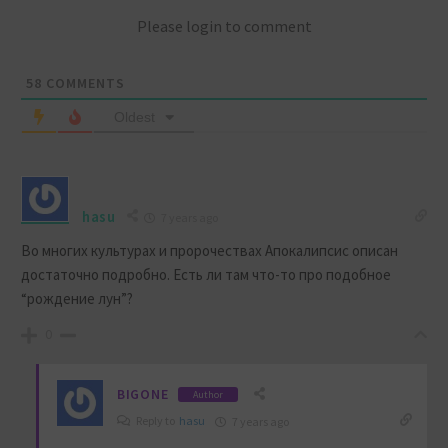
Please login to comment
58
COMMENTS
Oldest
hasu
7 years ago
Во многих культурах и пророчествах Апокалипсис описан
достаточно подробно. Есть ли там что-то про подобное
“рождение лун”?
0
BIGONE
Author
Reply to
hasu
7 years ago