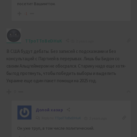
посетит Вашингтон.
-1
TTpoTToBeDHuK
2 years ago
В США будут дебаты. Без записей с подсказками и без
консультаций с Партией в перерывах. Лишь бы Бидон со
своим Альцгеймером не обосрался. Старику надо еще хотя-
бы год протянуть, чтобы победить выборы и выделить
Украине еще один пакет помощи на 2025 год.
0
Долой хазар
Reply to
TTpoTToBeDHuK
2 years ago
Он уже труп, в том числе политический.