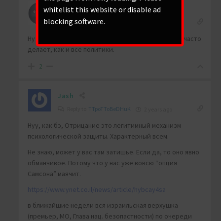
whitelist this website or disable ad
TTpoTToBeDHuK
blocking software.
Reply to
Jash
2 years ago
Ну это уже просто популистские заявления, он их часто
делает, как и все политики.
2
Jash
Reply to
TTpoTToBeDHuK
2 years ago
Нуу, как бэ, Отрицание это легитимный механизм
психологической защиты. Характерный всем.
Не знаю, может у вас там затишье. Если да, то оно явно
обманчивое. Потому что у нас уже вовсю “опция
Самсона” маячит.
https://www.ynet.co.il/news/article/hybcay4sa
в ближайшие недели вся израильская верхушка
(премьер, МО, Глава нац. безопастности) по очереди