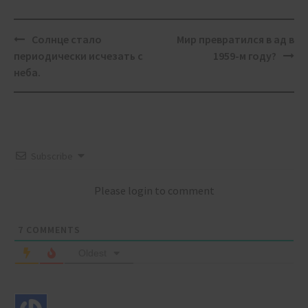
Post
Солнце стало
Мир превратился в ад в
navigation
периодически исчезать с
1959-м году?
неба.
Subscribe
Please login to comment
7
COMMENTS
Oldest