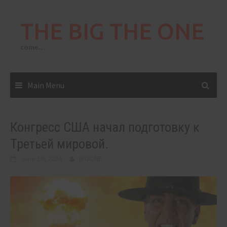
Skip
to
THE BIG THE ONE
content
come…
Main Menu
Конгресс США начал подготовку к
Третьей мировой.
June 16, 2024
BIGONE