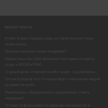
RECENT POSTS
Ну вот в мир и пришла чума, которая положит всем
чумам конец.
Неужели началась новая пандемия?!
Правительство США приказало пастырям готовить
стадо к РАСКРЫТИЮ.
«Судный день» отменяется ибо грядет «Судная ночь».
Летом в Европе что-то произойдет и миллионы людей
устремятся на Юг.
Переговоры с Ираном опять провалились. Опять
эскалация?
Готовится фальшивое вторжение инопланетян и