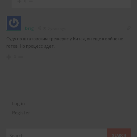
0
brig
2 years ago
Судя по штатовским трежерис у Китая, он еще к войне не
готов. Но процесс идет.
0
Log in
Register
Search