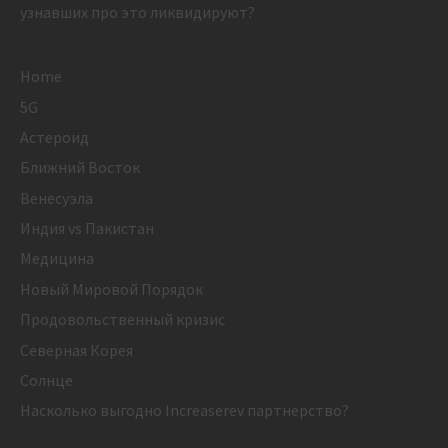
узнавших про это ликвидируют?
Home
5G
Астероид
Ближний Восток
Венесуэла
Индия vs Пакистан
Медицина
Новый Мировой Порядок
Продовольственный кризис
Северная Корея
Солнце
Насколько выгодно Increaserev партнерство?