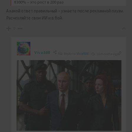
8300% – это рост в 200 раз
А какой ответ правильный – узнаете после рекламной паузы.
Расчехляйте свои ИИ и в бой.
0
Viva888
Reply to
Viva888
10 months ago