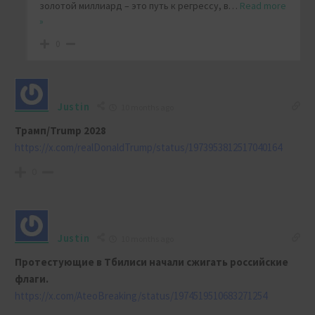
золотой миллиард – это путь к регрессу, в
…
Read more
»
0
Justin
10 months ago
Трамп/Trump 2028
https://x.com/realDonaldTrump/status/1973953812517040164
0
Justin
10 months ago
Протестующие в Тбилиси начали сжигать российские
флаги.
https://x.com/AteoBreaking/status/1974519510683271254