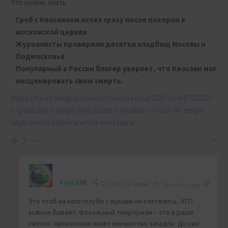
Что нужно знать:
Гроб с Кеосаяном исчез сразу после похорон в
московской церкви
Журналисты проверили десятки кладбищ Москвы и
Подмосковья
Популярный в России блогер уверяет, что Кеосаян мог
инсценировать свою смерть.
https://news.telegraf.com.ua/novosti-rossii/2025-10-04/5922215-
v-grobu-byl-a-mogily-net-dazhe-v-moskve-v-rossii-ne-mogut-
nayti-mesto-zakhoroneniya-keosayana
3
Viva888
Reply to
Justin
10 months ago
Это чтоб на него голуби с мухами не слетелись, АТО
всякое бывает. Фекальный терроризм – это в раше
святое. Археология знает множество загадок. До сих