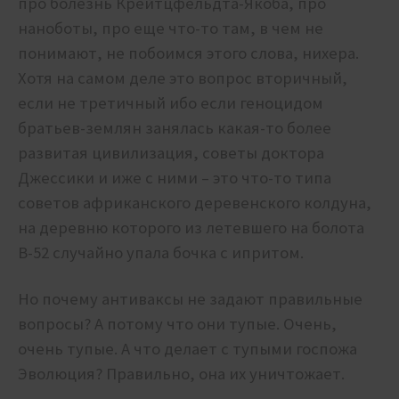
про болезнь Крейтцфельдта-Якоба, про
наноботы, про еще что-то там, в чем не
понимают, не побоимся этого слова, нихера.
Хотя на самом деле это вопрос вторичный,
если не третичный ибо если геноцидом
братьев-землян занялась какая-то более
развитая цивилизация, советы доктора
Джессики и иже с ними – это что-то типа
советов африканского деревенского колдуна,
на деревню которого из летевшего на болота
B-52 случайно упала бочка с ипритом.
Но почему антиваксы не задают правильные
вопросы? А потому что они тупые. Очень,
очень тупые. А что делает с тупыми госпожа
Эволюция? Правильно, она их уничтожает.