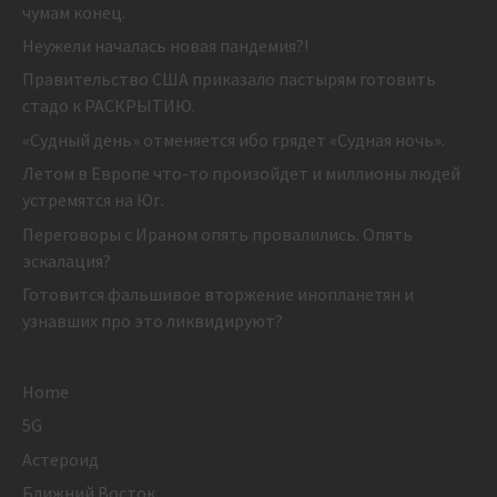
чумам конец.
Неужели началась новая пандемия?!
Правительство США приказало пастырям готовить
стадо к РАСКРЫТИЮ.
«Судный день» отменяется ибо грядет «Судная ночь».
Летом в Европе что-то произойдет и миллионы людей
устремятся на Юг.
Переговоры с Ираном опять провалились. Опять
эскалация?
Готовится фальшивое вторжение инопланетян и
узнавших про это ликвидируют?
Home
5G
Астероид
Ближний Восток