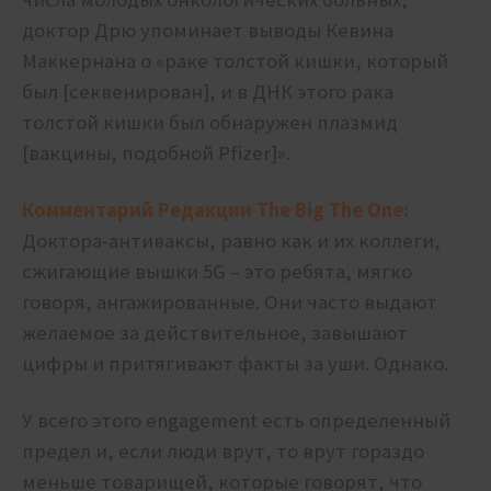
доктор Дрю упоминает выводы Кевина
Маккернана о «раке толстой кишки, который
был [секвенирован], и в ДНК этого рака
толстой кишки был обнаружен плазмид
[вакцины, подобной Pfizer]».
Комментарий Редакции The Big The One:
Доктора-антиваксы, равно как и их коллеги,
сжигающие вышки 5G – это ребята, мягко
говоря, ангажированные. Они часто выдают
желаемое за действительное, завышают
цифры и притягивают факты за уши. Однако.
У всего этого engagement есть определенный
предел и, если люди врут, то врут гораздо
меньше товарищей, которые говорят, что