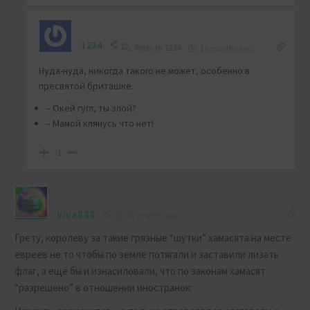
1234
Reply to
1234
10 months ago
Нуда-нуда, никогда такого не может, особенно в
пресвятой бриташке.
– Окей гугл, ты злой?
– Мамой клянусь что нет!
-1
Viva888
10 months ago
Грету, королеву за такие грязные “шутки” хамасята на месте
евреев не то чтобы по земле потягали и заставили лизать
флаг, а ещё бы и изнасиловали, что по законам хамасят
“разрешено” в отношении иностранок: