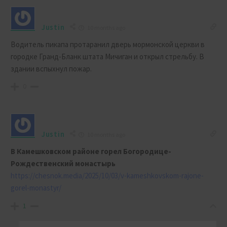
Justin
10 months ago
Водитель пикапа протаранил дверь мормонской церкви в
городке Гранд-Бланк штата Мичиган и открыл стрельбу. В
здании вспыхнул пожар.
0
Justin
10 months ago
В Камешковском районе горел
Богородице-
Рождественский монастырь
https://chesnok.media/2025/10/03/v-kameshkovskom-rajone-
gorel-monastyr/
1