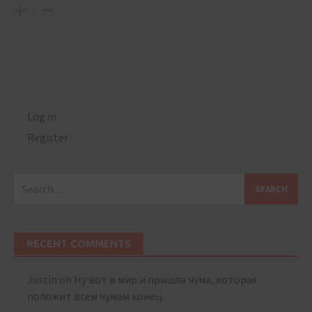
0
Log in
Register
Search
for:
RECENT COMMENTS
Justin
on
Ну вот в мир и пришла чума, которая
положит всем чумам конец.