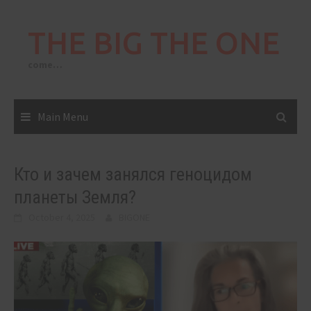
Skip
to
THE BIG THE ONE
content
come…
Main Menu
Кто и зачем занялся геноцидом
планеты Земля?
October 4, 2025
BIGONE