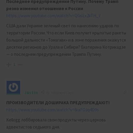
Последнее предупреждение Путину. Почему Трамп
резко изменил отношение к России
https://www.youtube.com/watch?v=QGsEx2kTH_Y
США дали Украине зеленый свет по нанесению ударов по
территории России. Что если Киев получит крылатые ракеты
большой дальности «Томагавк» и в зоне поражения окажутся
десятки регионов до Урала и Сибири? Екатерина Котрикадзе
— о последнем предупреждении Трампа Путину.
1
Justin
10 months ago
ПРОИЗВОДИТЕЛИ ДОШИРАКА ПРЕДУПРЕЖДАЮТ!
https://www.youtube.com/watch?v=6raFOJq4D9s
Kellogg лоббировала свои продукты через церковь
адвентистов седьмого дня.