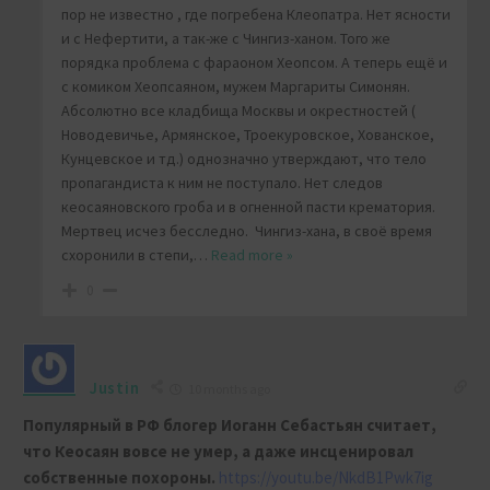
пор не известно , где погребена Клеопатра. Нет ясности
и с Нефертити, а так-же с Чингиз-ханом. Того же
порядка проблема с фараоном Хеопсом. А теперь ещё и
с комиком Хеопсаяном, мужем Маргариты Симонян.
Абсолютно все кладбища Москвы и окрестностей (
Новодевичье, Армянское, Троекуровское, Хованское,
Кунцевское и тд.) однозначно утверждают, что тело
пропагандиста к ним не поступало. Нет следов
кеосаяновского гроба и в огненной пасти крематория.
Мертвец исчез бесследно. Чингиз-хана, в своё время
схоронили в степи,
…
Read more »
0
Justin
10 months ago
Популярный в РФ блогер Иоганн Себастьян считает,
что Кеосаян вовсе не умер, а даже инсценировал
собственные похороны.
https://youtu.be/NkdB1Pwk7ig