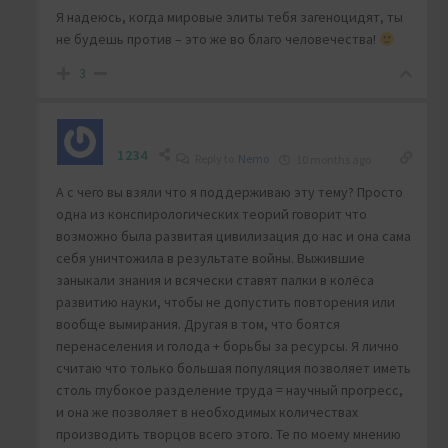
Я надеюсь, когда мировые элиты тебя загеноцидят, ты
не будешь против – это же во благо человечества!
3
1234
Reply to
Nemo
10 months ago
А с чего вы взяли что я поддерживаю эту тему? Просто
одна из конспирологических теорий говорит что
возможно была развитая цивилизация до нас и она сама
себя уничтожила в результате войны. Выжившие
заныкали знания и всячески ставят палки в колёса
развитию науки, чтобы не допустить повторения или
вообще вымирания. Другая в том, что боятся
перенаселения и голода + борьбы за ресурсы. Я лично
считаю что только большая популяция позволяет иметь
столь глубокое разделение труда = научный прогресс,
и она же позволяет в необходимых количествах
производить творцов всего этого. Те по моему мнению