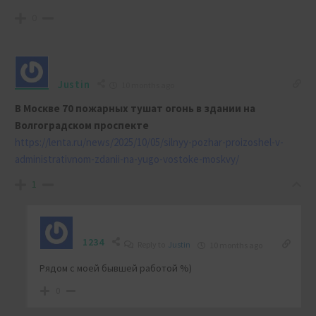
0
Justin
10 months ago
В Москве 70 пожарных тушат огонь в здании на
Волгоградском проспекте
https://lenta.ru/news/2025/10/05/silnyy-pozhar-proizoshel-v-
administrativnom-zdanii-na-yugo-vostoke-moskvy/
1
1234
Reply to
Justin
10 months ago
Рядом с моей бывшей работой %)
0