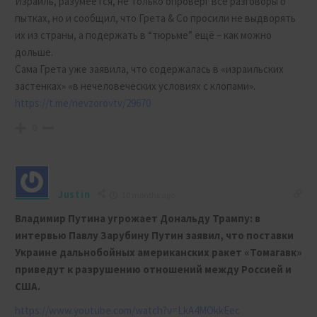
Израиль, разумеется, не только опроверг все разговоры о
пытках, но и сообщил, что Грета & Со просили не выдворять
их из страны, а подержать в “тюрьме” ещё – как можно
дольше.
Сама Грета уже заявила, что содержалась в «израильских
застенках» «в нечеловеческих условиях с клопами».
https://t.me/nevzorovtv/29670
0
Justin
10 months ago
Владимир Путина угрожает Дональду Трампу: в
интервью Павлу Зарубину Путин заявил, что поставки
Украине дальнобойных американских ракет «Томагавк»
приведут к разрушению отношений между Россией и
США.
https://www.youtube.com/watch?v=LkA4MOkkEec