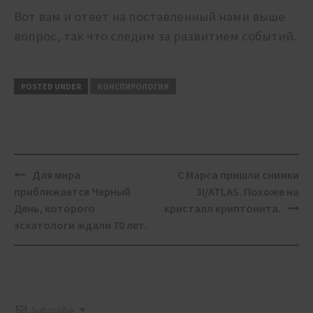
Вот вам и ответ на поставленный нами выше
вопрос, так что следим за развитием событий.
POSTED UNDER
КОНСПИРОЛОГИЯ
Post
Для мира
С Марса пришли снимки
navigation
приближается Черный
3I/ATLAS. Похоже на
День, которого
кристалл криптонита.
эсхатологи ждали 70 лет.
Subscribe