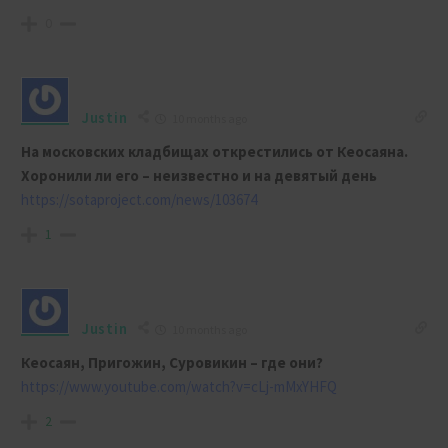
0
Justin
10 months ago
На московских кладбищах открестились от Кеосаяна.
Хоронили ли его – неизвестно и на девятый день
https://sotaproject.com/news/103674
1
Justin
10 months ago
Кеосаян, Пригожин, Суровикин – где они?
https://www.youtube.com/watch?v=cLj-mMxYHFQ
2