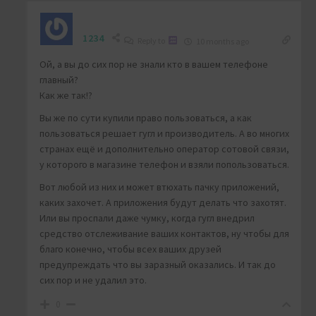
1234
Reply to
10 months ago
Ой, а вы до сих пор не знали кто в вашем телефоне
главный?
Как же так!?
Вы же по сути купили право пользоваться, а как
пользоваться решает гугл и производитель. А во многих
странах ещё и дополнительно оператор сотовой связи,
у которого в магазине телефон и взяли попользоваться.
Вот любой из них и может втюхать пачку приложений,
каких захочет. А приложения будут делать что захотят.
Или вы проспали даже чумку, когда гугл внедрил
средство отслеживание ваших контактов, ну чтобы для
благо конечно, чтобы всех ваших друзей
предупреждать что вы заразный оказались. И так до
сих пор и не удалил это.
0