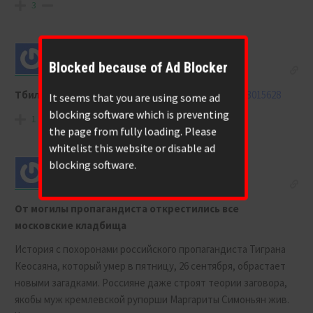
3
Blocked because of Ad Blocker
Justin
10 months ago
Тбилиси
https://x.com/natbes/status/1974519240763015628
It seems that you are using some ad
blocking software which is preventing
1
the page from fully loading. Please
whitelist this website or disable ad
blocking software.
Justin
10 months ago
От могилы пропагандиста открестились все
московские кладбища
История с похоронами российского пропагандиста Тиграна
Кеосаяна, который
умер в пятницу, 26 сентября
, обрастает
новыми загадками. Россияне даже строят теории заговора,
якобы муж кремлевской рупорши Маргариты Симоньян жив.