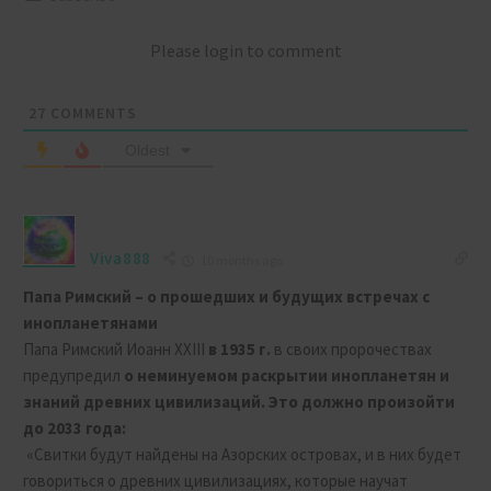
Please login to comment
27
COMMENTS
Oldest
Viva888
10 months ago
Папа Римский – о прошедших и будущих встречах с
инопланетянами
Папа Римский Иоанн XXIII
в 1935 г.
в своих пророчествах
предупредил
о неминуемом раскрытии инопланетян и
знаний древних цивилизаций. Это должно произойти
до 2033 года:
«Свитки будут найдены на Азорских островах, и в них будет
говориться о древних цивилизациях, которые научат