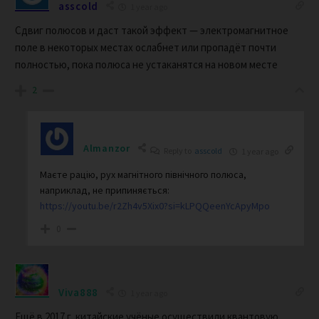
asscold
1 year ago
Сдвиг полюсов и даст такой эффект — электромагнитное
поле в некоторых местах ослабнет или пропадёт почти
полностью, пока полюса не устаканятся на новом месте
2
Almanzor
Reply to
asscold
1 year ago
Маєте рацію, рух магнітного північного полюса,
наприклад, не припиняється:
https://youtu.be/r2Zh4v5Xix0?si=kLPQQeenYcApyMpo
0
Viva888
1 year ago
Ещё в 2017 г. китайские учёные осуществили квантовую