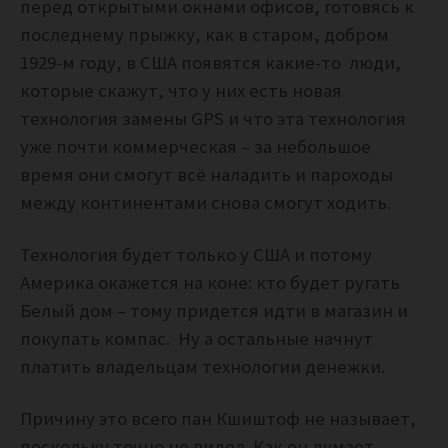
перед открытыми окнами офисов, готовясь к
последнему прыжку, как в старом, добром
1929-м году, в США появятся какие-то люди,
которые скажут, что у них есть новая
технология замены GPS и что эта технология
уже почти коммерческая – за небольшое
время они смогут всё наладить и пароходы
между континентами снова смогут ходить.
Технология будет только у США и потому
Америка окажется на коне: кто будет ругать
Белый дом – тому придется идти в магазин и
покупать компас. Ну а остальные начнут
платить владельцам технологии денежки.
Причину это всего пан Кшиштоф не называет,
поскольку точно не видел. Как он думает,