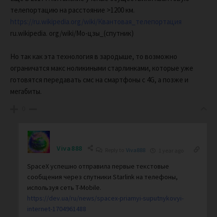
телепортацию на расстояние >1200 км.
https://ru.wikipedia.org/wiki/Квантовая_телепортация
ru.wikipedia. org/wiki/Мо-цзы_(спутник)
Но так как эта технология в зародыше, то возможно
ограничатся макс ноликиными старлинками, которые уже
готовятся передавать смс на смартфоны с 4G, а позже и
мегабиты.
0
Viva888
Reply to
Viva888
1 year ago
SpaceX успешно отправила первые текстовые
сообщения через спутники Starlink на телефоны,
используя сеть T-Mobile.
https://dev.ua/ru/news/spacex-priamyi-suputnykovyi-
internet-1704961488