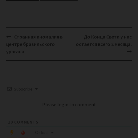
Post
Странная аномалия в
До Конца Света у нас
navigation
центре бразильского
остается всего 2 месяца.
урагана.
Subscribe
Please login to comment
10
COMMENTS
Oldest