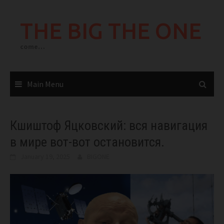
Skip
to
THE BIG THE ONE
content
come…
Main Menu
Кшиштоф Яцковский: вся навигация
в мире вот-вот остановится.
January 19, 2025
BIGONE