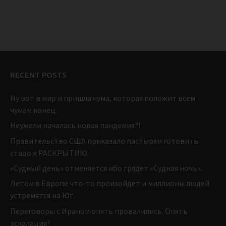
RECENT POSTS
Ну вот в мир и пришла чума, которая положит всем
чумам конец.
Неужели началась новая пандемия?!
Правительство США приказало пастырям готовить
стадо к РАСКРЫТИЮ.
«Судный день» отменяется ибо грядет «Судная ночь».
Летом в Европе что-то произойдет и миллионы людей
устремятся на Юг.
Переговоры с Ираном опять провалились. Опять
эскалация?