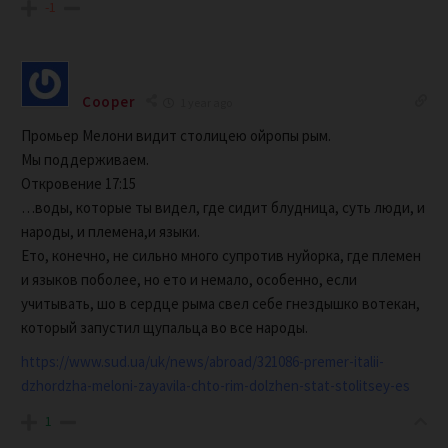
-1
Cooper
1 year ago
Промьер Мелони видит столицею ойропы рым.
Мы поддерживаем.
Откровение 17:15
…воды, которые ты видел, где сидит блудница, суть люди, и
народы, и племена,и языки.
Ето, конечно, не сильно много супротив нуйорка, где племен
и языков поболее, но ето и немало, особенно, если
учитывать, шо в сердце рыма свел себе гнездышко вотекан,
который запустил щупальца во все народы.
https://www.sud.ua/uk/news/abroad/321086-premer-italii-
dzhordzha-meloni-zayavila-chto-rim-dolzhen-stat-stolitsey-es
1