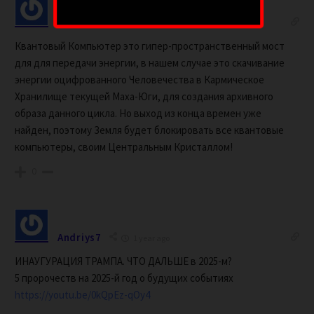
Maximator
1 year ago
Квантовый Компьютер это гипер-пространственный мост
для для передачи энергии, в нашем случае это скачивание
энергии оцифрованного Человечества в Кармическое
Хранилище текущей Маха-Юги, для создания архивного
образа данного цикла. Но выход из конца времен уже
найден, поэтому Земля будет блокировать все квантовые
компьютеры, своим Центральным Кристаллом!
0
Andriys7
1 year ago
ИНАУГУРАЦИЯ ТРАМПА. ЧТО ДАЛЬШЕ в 2025-м?
5 пророчеств на 2025-й год о будущих событиях
https://youtu.be/0kQpEz-qOy4