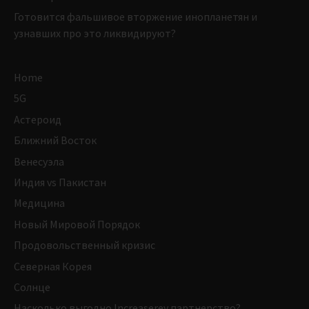
Готовится фальшивое вторжение инопланетян и
узнавших про это ликвидируют?
Home
5G
Астероид
Ближний Восток
Венесуэла
Индия vs Пакистан
Медицина
Новый Мировой Порядок
Продовольственный кризис
Северная Корея
Солнце
Насколько выгодно Increaserev партнерство?