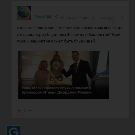
Viva888
Reply to
Cooper
1 year ago
А как же самка моли, которая уже распустила щупальца
с мацквы через блудницы Фториду и Вашингтон? Если
мужик Вашингтон может быть блудницей.
0