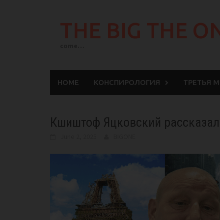
Skip
to
THE BIG THE O
content
come…
HOME
КОНСПИРОЛОГИЯ
ТРЕТЬЯ 
Кшиштоф Яцковский рассказал, 
June 2, 2025
BIGONE