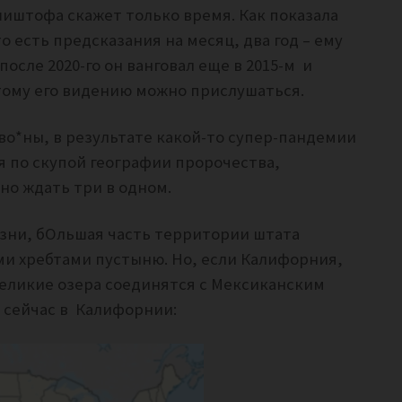
шиштофа скажет только время. Как показала
о есть предсказания на месяц, два год – ему
осле 2020-го он ванговал еще в 2015-м и
этому его видению можно прислушаться.
во*ны, в результате какой-то супер-пандемии
 по скупой географии пророчества,
но ждать три в одном.
изни, бОльшая часть территории штата
и хребтами пустыню. Но, если Калифорния,
Великие озера соединятся с Мексиканским
к сейчас в Калифорнии: