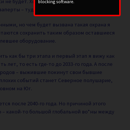
 не будет. Хотя, брошенные города и
blocking software.
аперты – туда никого не пропустят.
ыми, но чем будет вызвана такая охрана я
пытаются сохранить таким образом оставшиеся
елевшее оборудование.
ть как бы три этапа и первый этап я вижу как
ь лет, то есть где-то до 2033-го года. А после
ародов – выжившие покинут свои бывшие
плохих событий станет Северное полушарие,
новном на Юг.
ся после 2040-го года. Но причиной этого
о – какой-то большой глобальной во*ны между