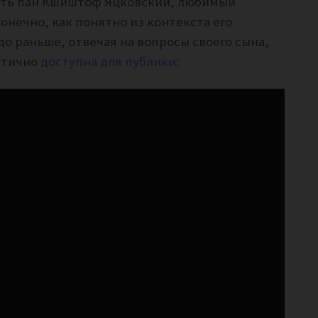
ануть пан Кшиштоф Яцковский, любимый
онечно, как понятно из контекста его
здо раньше, отвечая на вопросы своего сына,
стично
доступна для публики
: