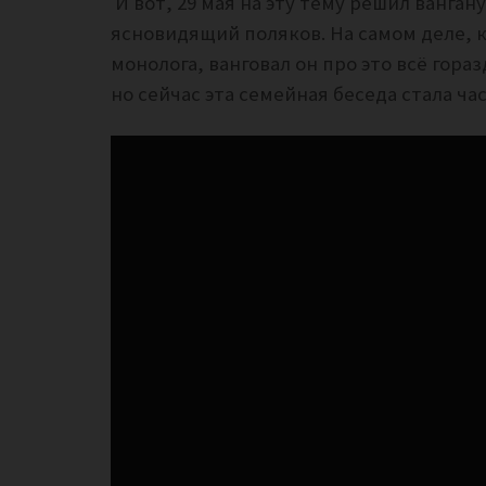
И вот, 29 мая на эту тему решил ванг
ясновидящий поляков. На самом деле, к
монолога, ванговал он про это всё гора
но сейчас эта семейная беседа стала ча