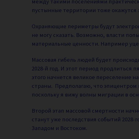
между такими поселениями практически
пустынные территории тоже окажутся з
Охраняющие периметры будут электронн
не могу сказать. Возможно, власти по
материальные ценности. Например уц
Массовая гибель людей будет происходи
2028-й год. И этот период продлиться пят
этого начнется великое переселение н
страны. Предполагаю, что эпицентром 
поскольку я вижу волны миграции в ос
Второй этап массовой смертности начнет
станут уже последствия событий 2028-г
Западом и Востоком.