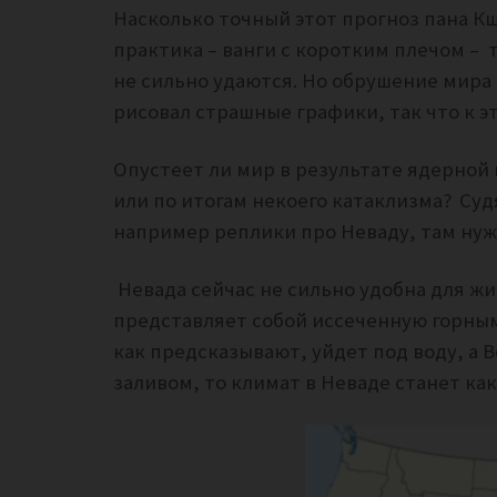
Насколько точный этот прогноз пана К
практика – ванги с коротким плечом – т
не сильно удаются. Но обрушение мира п
рисовал страшные графики, так что к 
Опустеет ли мир в результате ядерной 
или по итогам некоего катаклизма?
Судя
например реплики про Неваду, там нуж
Невада сейчас не сильно удобна для ж
представляет собой иссеченную горным
как предсказывают, уйдет под воду, а 
заливом, то климат в Неваде станет ка