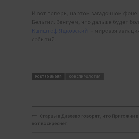
И вот теперь, на этом загадочном фоне
Бельгии. Вангуем, что дальше будет бо
Кшиштоф Яцковский
– мировая авиация
событий.
POSTED UNDER
КОНСПИРОЛОГИЯ
Post
Старцы в Дивеево говорят, что Пригожин в
navigation
вот воскреснет.