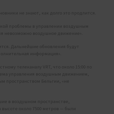
овники не знают, как долго это продлится.
еской проблемы в управлении воздушным
мя невозможно воздушное движение».
лится. Дальнейшие обновления будут
ополнительная информация».
ному телеканалу VRT, что около 15:00 по
стема управления воздушным движением,
ым пространством Бельгии, «не
вшие в воздушном пространстве,
 высоте около 7500 метров — были