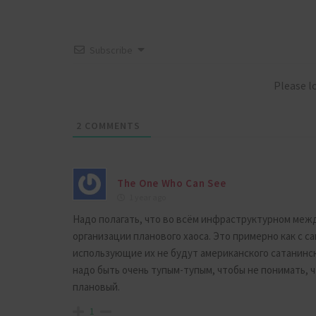
Subscribe
Please 
2
COMMENTS
The One Who Can See
1 year ago
Надо полагать, что во всём инфраструктурном меж
организации планового хаоса. Это примерно как с с
использующие их не будут американского сатанинско
надо быть очень тупым-тупым, чтобы не понимать, 
плановый.
1