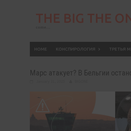
Skip
to
THE BIG THE O
content
come…
HOME
КОНСПИРОЛОГИЯ
ТРЕТЬЯ 
Марс атакует? В Бельгии остан
January 31, 2025
BIGONE