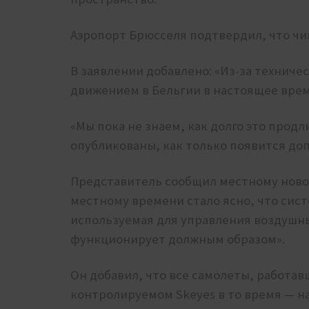
Аэропорт Брюсселя подтвердил, что чин
В заявлении добавлено: «Из-за технич
движением в Бельгии в настоящее вре
«Мы пока не знаем, как долго это прод
опубликованы, как только появится д
Представитель сообщил местному новост
местному времени стало ясно, что си
используемая для управления воздушн
функционирует должным образом».
Он добавил, что все самолеты, работа
контролируемом Skeyes в то время — на