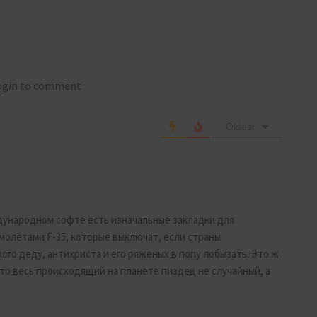
login to comment
Oldest
дународном софте есть изначальные закладки для
амолётами F-35, которые выключат, если страны
го деду, антихриста и его ряженых в попу лобызать. Это ж
что весь происходящий на планете пиздец не случайный, а