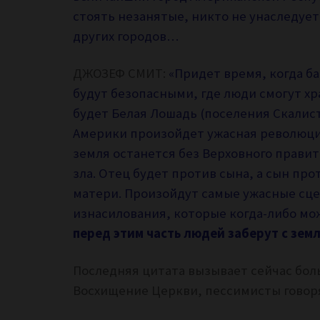
стоять незанятые, никто не унаследует 
других городов…
ДЖОЗЕФ СМИТ:
«Придет время, когда ба
будут безопасными, где люди смогут хр
будет Белая Лошадь (поселения Скалист
Америки произойдет ужасная революция
земля останется без Верховного правит
зла. Отец будет против сына, а сын про
матери. Произойдут самые ужасные сце
изнасилования, которые когда-либо мо
перед этим часть людей заберут с зем
Последняя цитата вызывает сейчас бол
Восхищение Церкви, пессимисты говорят