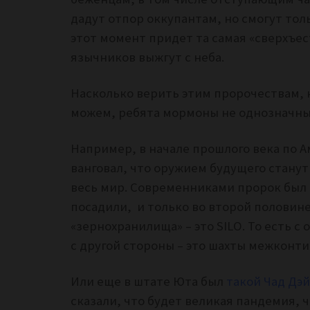
дадут отпор оккупантам, но смогут тол
этот момент придет та самая «сверхъе
язычников выжгут с неба.
Насколько верить этим пророчествам, н
можем, ребята мормоны не однозначн
Например, в начале прошлого века по 
ванговал, что оружием будущего станут
весь мир. Современниками пророк был н
посадили, и только во второй половине
«зернохранилища» – это SILO. То есть с 
с другой стороны – это шахты межконт
Или еще в штате Юта был
такой Чад Дэ
сказали, что будет великая пандемия, ч