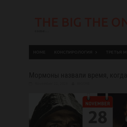
Skip
to
THE BIG THE O
content
come…
HOME
КОНСПИРОЛОГИЯ
ТРЕТЬЯ 
Мормоны назвали время, когда
November 22, 2024
BIGONE