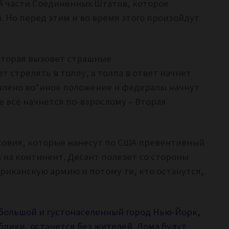
й части Соединенных Штатов, которое
. Но перед этим и во время этого произойдут
которая вызовет страшные
 стрелять в толпу, а толпа в ответ начнет
ъявлено во*нное положение и федералы начнут
е все начнется по-взрослому – Вторая
ковия, которые нанесут по США превентивный
 на континент. Десант полезет со стороны
иканскую армию и потому те, кто останутся,
 большой и густонаселенный город Нью-Йорк,
лики, останется без жителей. Дома будут