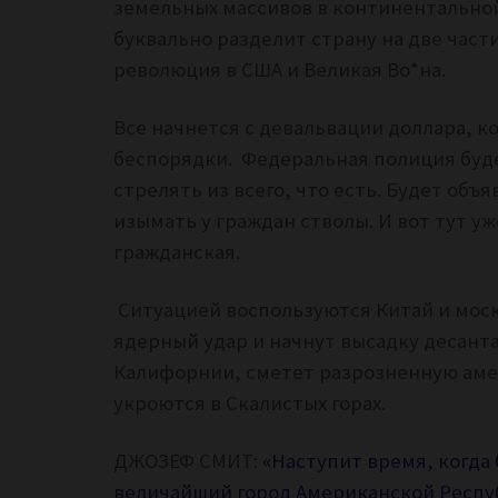
земельных массивов в континентально
буквально разделит страну на две части
революция в США и Великая Во*на.
Все начнется с девальвации доллара, 
беспорядки. Федеральная полиция будет
стрелять из всего, что есть. Будет об
изымать у граждан стволы. И вот тут уж
гражданская.
Ситуацией воспользуются Китай и мос
ядерный удар и начнут высадку десанта
Калифорнии, сметет разрозненную амер
укроются в Скалистых горах.
ДЖОЗЕФ СМИТ:
«Наступит время, когда
величайший город Американской Респуб