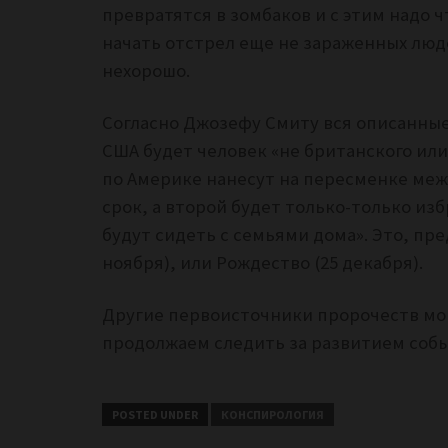
превратятся в зомбаков и с этим надо ч
начать отстрел еще не зараженных люде
нехорошо.
Согласно Джозефу Смиту вся описанные
США будет человек
«не британского ил
по Америке нанесут на пересменке меж
срок, а второй будет только-только из
будут сидеть с семьями дома». Это, пр
ноября), или Рождество (25 декабря).
Другие первоисточники пророчеств м
продолжаем следить за развитием соб
POSTED UNDER
КОНСПИРОЛОГИЯ