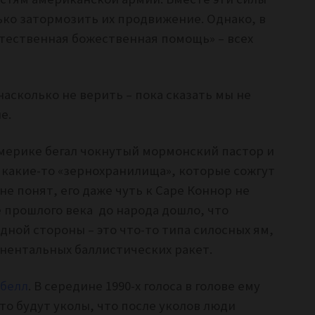
ько затормозить их продвижение. Однако, в
стественная божественная помощь» – всех
асколько не верить – пока сказать мы не
ые.
Америке бегал чокнутый мормонский пастор и
 какие-то «зернохранилища», которые сожгут
е понят, его даже чуть к Саре Коннор не
 прошлого века до народа дошло, что
одной стороны – это что-то типа силосных ям,
инентальных баллистических ракет.
йбелл
. В середине 1990-х голоса в голове ему
то будут уколы, что после уколов люди