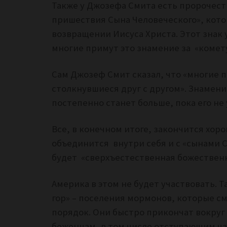
Также у Джозефа Смита есть пророчест
пришествия Сына Человеческого», кото
возвращении Иисуса Христа. Этот знак 
многие примут это знамение за «комет
Сам Джозеф Смит сказал, что «многие 
столкнувшиеся друг с другом». Знамение
постепенно станет больше, пока его не 
Все, в конечном итоге, закончится хор
объединится внутри себя и с
«сынами С
будет «сверхъестественная божественн
Америка в этом не будет участвовать. 
гор» – поселения мормонов, которые см
порядок. Они быстро прикончат вокруг 
беженцам, в том числе отступающим ча