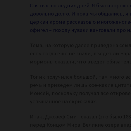
Святых последних дней. Я был в хороше
довольно долго. И пока мы общались, я 
церкви кроме рассказов о многоженстве
офигел – походу чуваки ванговали про 
Тема, на которую далее приведена ссыл
есть тогда еще не знали, въедет ли Бар
мормоны сказали, что въедет обязател
Топик получился большой, там много вс
речь и приведем лишь кое-какие цитат
Моисей, поскольку получал все открове
услышанное на скрижалях.
Итак, Джозеф Смит сказал (это было 1830
перед Концом Мира
Великие озера впад