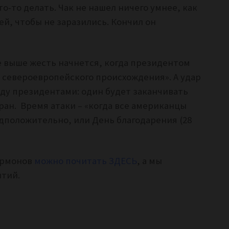
то-то делать. Чак не нашел ничего умнее, как
й, чтобы не заразились. Кончил он
 выше жесть начнется, когда президентом
и североевропейского происхождения». А удар
ду президентами: один будет заканчивать
бран. Время атаки – «когда все американцы
едположительно, или День благодарения (28
ормонов
можно почитать ЗДЕСЬ
, а мы
ытий.