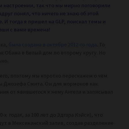
м настроении, так что мы мирно поговорили
вдруг понял, что ничего не знаю об этой
. И тогда я пришел на GLP, поискал темы и
наши с вами времена!
ка,
была создана в октябре 2012-го года
. То
ак Обама в Белый дом по второму кругу. Но
ьно.
его, поэтому мы коротко перескажем о чем
ы Джозефа Смита. Он для мормонов как
ния от явившегося к нему Ангела и записывал
-х годах, за 100 лет до Эдгара Кэйси), что
ут в Мексиканский залив, создав разделение