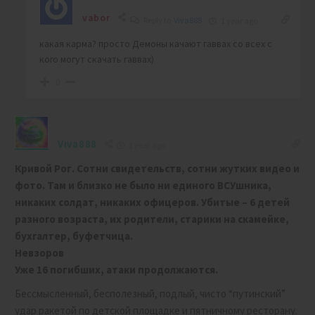
vabor
Reply to
Viva888
1 year ago
какая карма? просто Демоны качают гаввах со всех с
кого могут скачать гаввах)
0
Viva888
1 year ago
Кривой Рог. Сотни свидетельств, сотни жутких видео и
фото.
Там и близко не было ни единого ВСУшника,
никаких солдат, никаких офицеров. Убитые – 6 детей
разного возраста, их родители, старики на скамейке,
бухгалтер, буфетчица.
Невзоров
Уже 16 погибших, атаки продолжаются.
Бессмысленный, бесполезный, подлый, чисто “путинский”
удар ракетой по детской площадке и пятничному ресторану.