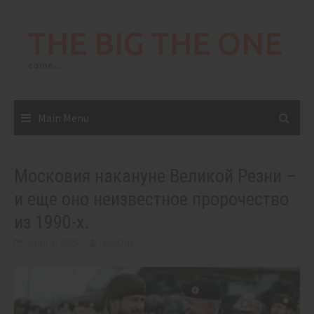
Skip
to
THE BIG THE ONE
content
come…
Main Menu
Московия накануне Великой Резни –
и еще оно неизвестное пророчество
из 1990-х.
April 4, 2025
BIGONE