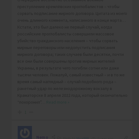
преступление кремлёвских проглобалистов – чтобы
сорвать подписание мирного договора. Цитата из моего
очень длинного коммента, написанного в конце марта…
Кстати, это был далеко не первый случай, когда
российские проглобалисты совершили массовое
убийство гражданского населения – чтобы сорвать
мирные переговоры или недопустить подписания
мирного договора; таких случаев были десятки, почти
все они были совершены против мирных жителей
Украины, в результате чего погибли сотни или даже
тысячи человек. Пожалуй, самый известный – и в то же
время самый наглядный – случай подобного рода –
ракетный удар по железнодорожному вокзалу в
Краматорске 8 апреля 2022 года, который окончательно
“похоронил”
…
Read more »
1
Nemo
Reply to
Viva888
1 year ago