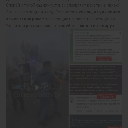
Слепой и тупой садизм путина направляет ракеты на Кривой
Рог, т.к. это родной город Зеленского.
Упырь, на упырином
языке своих ракет
так передаёт «приветы» президенту
Украины и
рассказывает о своей готовности к «миру».