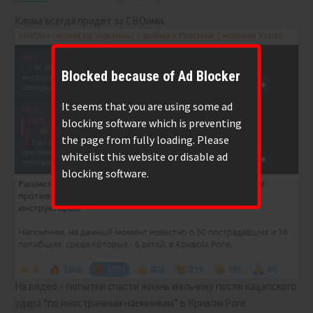
Карма всегда придёт за СВОими.
Blocked because of Ad Blocker
It seems that you are using some ad
blocking software which is preventing
the page from fully loading. Please
whitelist this website or disable ad
blocking software.
На видео – попытки спасти жизнь мальчику после кацапского
удара “по иностранным наемникам” в Кривом Роге