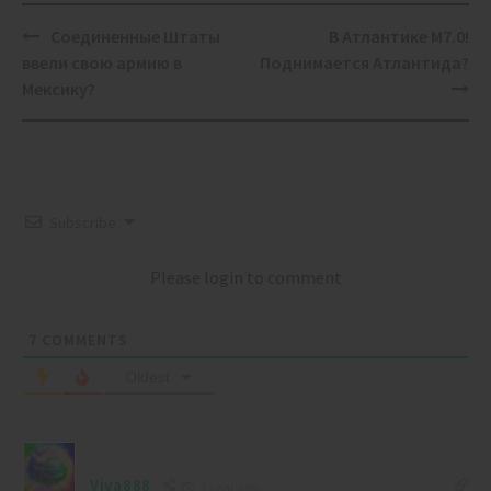
Post
Соединенные Штаты
В Атлантике М7.0!
navigation
ввели свою армию в
Поднимается Атлантида?
Мексику?
Subscribe
Please login to comment
7
COMMENTS
Oldest
Viva888
1 year ago