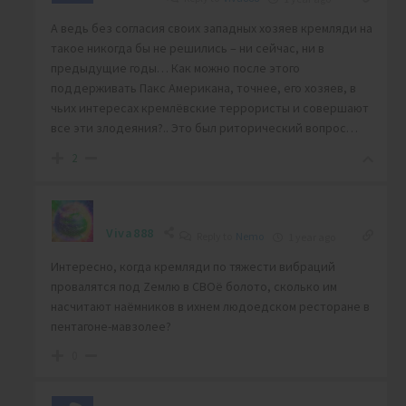
А ведь без согласия своих западных хозяев кремляди на
такое никогда бы не решились – ни сейчас, ни в
предыдущие годы… Как можно после этого
поддерживать Пакс Американа, точнее, его хозяев, в
чьих интересах кремлёвские террористы и совершают
все эти злодеяния?.. Это был риторический вопрос…
2
Viva888
Reply to
Nemo
1 year ago
Интересно, когда кремляди по тяжести вибраций
провалятся под Zемлю в СВОё болото, сколько им
насчитают наёмников в ихнем людоедском ресторане в
пентагоне-мавзолее?
0