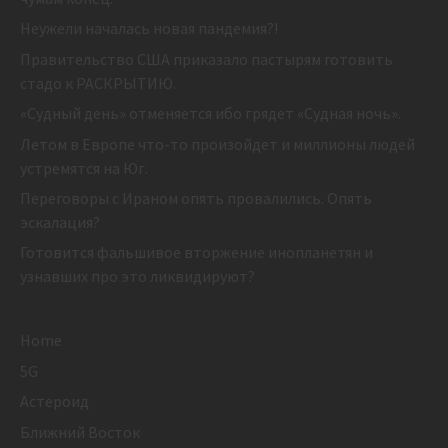
Неужели началась новая пандемия?!
Правительство США приказало пастырям готовить
стадо к РАСКРЫТИЮ.
«Судный день» отменяется ибо грядет «Судная ночь».
Летом в Европе что-то произойдет и миллионы людей
устремятся на Юг.
Переговоры с Ираном опять провалились. Опять
эскалация?
Готовится фальшивое вторжение инопланетян и
узнавших про это ликвидируют?
Home
5G
Астероид
Ближний Восток