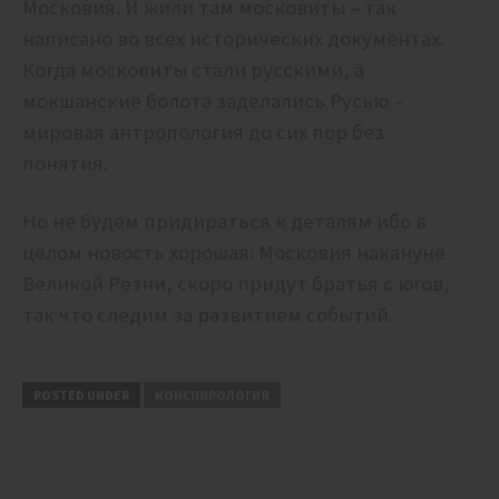
Московия. И жили там московиты – так
написано во всех исторических документах.
Когда московиты стали русскими, а
мокшанские болота заделались Русью –
мировая антропология до сих пор без
понятия.
Но не будем придираться к деталям ибо в
целом новость хорошая: Московия накануне
Великой Резни, скоро придут братья с югов,
так что следим за развитием событий.
POSTED UNDER
КОНСПИРОЛОГИЯ