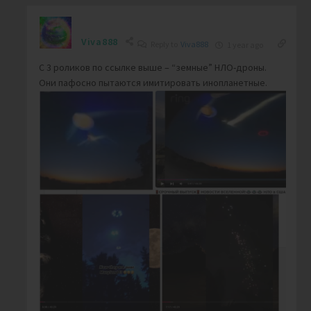
Viva888
Reply to
Viva888
1 year ago
С 3 роликов по ссылке выше – “земные” НЛО-дроны.
Они пафосно пытаются имитировать инопланетные.