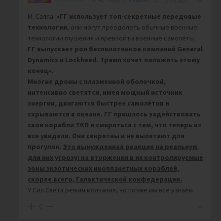
1 year ago
М. Салла:
«ГГ использует топ-секретные передовые
технологии
, они могут преодолеть обычные военные
технологии глушения и превзойти военные самолёты.
ГГ
выпускает рои беспилотников компаний General
Dynamics и Lockheed. Трамп хочет положить этому
конец».
Многие дроны с плазменной оболочкой,
интенсивно светятся, имея мощный источник
энергии, двигаются быстрее самолётов и
скрываются в океане.
ГГ пришлось задействовать
свои корабли ТКП и смириться с тем, что теперь их
все увидели. Они секретны и не вылетают для
прогулок.
Это вынужденная реакция на реальную
для них угрозу: на вторжения в их контролируемые
зоны экзотических инопланетных кораблей,
скорее всего, Галактической конфедерации.
У Сил Света режим молчания, но позже мы всё узнаем.
0