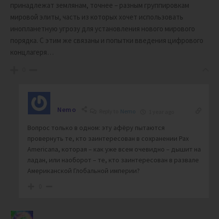
принадлежат землянам, точнее – разным группировкам
мировой элиты, часть из которых хочет использовать
инопланетную угрозу для установления нового мирового
порядка. С этим же связаны и попытки введения цифрового
концлагеря…
0
Nemo
Reply to
Nemo
1 year ago
Вопрос только в одном: эту афёру пытаются
провернуть те, кто заинтересован в сохранении Pax
Americana, которая – как уже всем очевидно – дышит на
ладан, или наоборот – те, кто заинтересован в развале
Американской Глобальной империи?
0