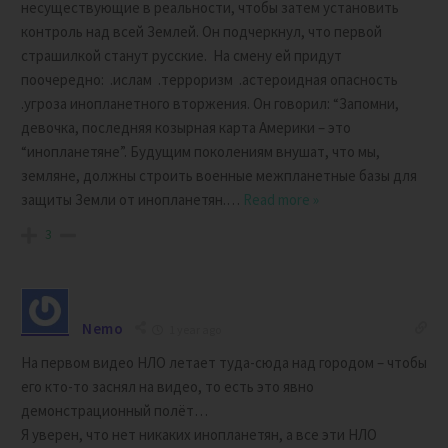
несуществующие в реальности, чтобы затем установить
контроль над всей Землей. Он подчеркнул, что первой
страшилкой станут русские. На смену ей придут
поочередно: .ислам .терроризм .астероидная опасность
.угроза инопланетного вторжения. Он говорил: “Запомни,
девочка, последняя козырная карта Америки – это
“инопланетяне”. Будущим поколениям внушат, что мы,
земляне, должны строить военные межпланетные базы для
защиты Земли от инопланетян.
…
Read more »
3
Nemo
1 year ago
На первом видео НЛО летает туда-сюда над городом – чтобы
его кто-то заснял на видео, то есть это явно
демонстрационный полёт…
Я уверен, что нет никаких инопланетян, а все эти НЛО