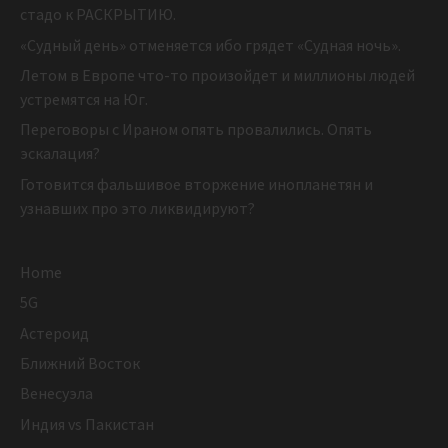
стадо к РАСКРЫТИЮ.
«Судный день» отменяется ибо грядет «Судная ночь».
Летом в Европе что-то произойдет и миллионы людей
устремятся на Юг.
Переговоры с Ираном опять провалились. Опять
эскалация?
Готовится фальшивое вторжение инопланетян и
узнавших про это ликвидируют?
Home
5G
Астероид
Ближний Восток
Венесуэла
Индия vs Пакистан