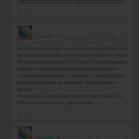
0
Viva888
Reply to
Viva888
1 year ago
Людям нужно привыкнуть к мысли, что дроны-НЛО – это
не пилотируемые НЛО, никто оттуда не вылезет, никого
не убьёт, не изнасилует или заберёт на эксперименты.
Они могут отключить электронику вертолётов, но
потом эти вертолёты могут их сбить с пулемёта (если
они сами подставятся). У них могут быть защитные
экраны.
Это всё игра, в случае сбития никто не пострадает, у
ТКП как и Светлых этого добра хватает.
0
Viva888
Reply to
Viva888