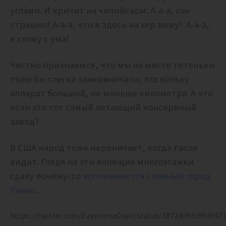
углами. И кричит на чилийском:
А-а-а, как
страшно! А-а-а, ч
то я здесь на хер вижу! А-а-а,
я схожу с ума!
Честно признаемся, что мы на месте тетеньки
тоже бы слегка занервничали, поскольку
аппарат большой, не меньше километра. А что
если это тот самый летающий консервный
завод?
В США народ тоже нервничает, когда такое
видит. Глядя на эти вопящие многоэтажки
сразу почему-то
вспоминается славный город
Ухань:
.
https://twitter.com/EzeemmaCraic/status/187240933994597