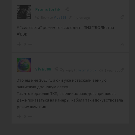
Prometortik
Reply to
Viva888
1 year ago
У “сил света” режим только один – ПИЗ**БОЛЬства
=’DDD
0
Viva888
Reply to
Prometortik
1 year ago
Это ещё не 2025 г., а они уже истаскали земную
защитную дроновую сетку.
Так что кораблям ТКП, с великих заводов, пришлось
даже показаться на камеры, кабала таки почувствовала
режим жим-жим.
0