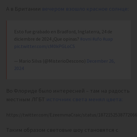
А в Британии
вечером взошло красное солнце:
Esto fue grabado en Bradford, Inglaterra, 24 de
diciembre de 2024 ¿Que opinas?
#ovni
#ufo
#uap
pic.twitter.com/cM0kPGLoCS
— Mario Silva (@MisterioDescono)
December 26,
2024
Во Флориде было интересней – там на радость
местным ЛГБТ
источник света менял цвета:
https://twitter.com/EzeemmaCraic/status/187215253877206
Таким образом световые шоу становятся с