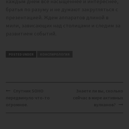
каждым днем все насыщеннее и интереснее,
братья по разуму и не думают закругляться с
презентацией. Ждем аппаратов длиной в
мили, зависающих над столицами и следим за
развитием событий.
POSTED UNDER
КОНСПИРОЛОГИЯ
Post
Спутник SOHO
Знаете ли вы, сколько
navigation
передвинуло что-то
сейчас в мире активных
огромное.
вулканов?