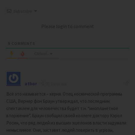
Subscribe
Please login to comment
9
COMMENTS
Oldest
atbor
1 year ago
Всё это называется – xepня. Отец космической программы
США, Вернер фон Браун утверждал, что последним
спектаклем для человечества будет т.н. “инопланетное
вторжение”. Браун сообщил своей коллеге доктору Кэрол
Росин, что ряд людей из высших эшелонов власти задумали
немыслимое. Они, заставят людей поверить в угрозы,