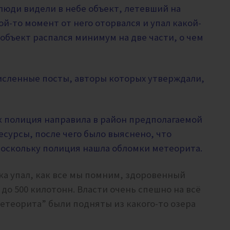
 люди видели в небе объект, летевший на
ой-то момент от него оторвался и упал какой-
 объект распался минимум на две части, о чем
численные посты, авторы которых утверждали,
.
к полиция направила в район предполагаемой
сурсы, после чего было выяснено, что
поскольку полиция нашла обломки метеорита.
ска упал, как все мы помним, здоровенный
до 500 килотонн. Власти очень спешно на всё
етеорита” были подняты из какого-то озера