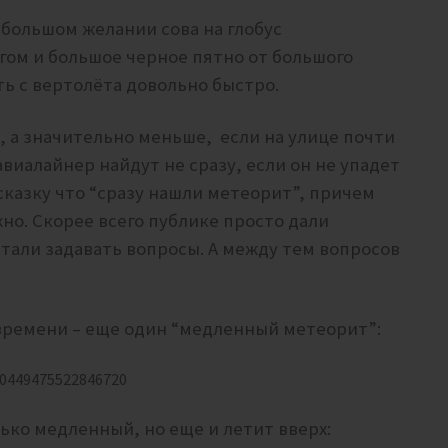
 большом желании сова на глобус
гом и большое черное пятно от большого
ь с вертолёта довольно быстро.
, а значительно меньше, если на улице почти
виалайнер найдут не сразу, если он не упадет
сказку что “сразу нашли метеорит”, причем
но. Скорее всего публике просто дали
тали задавать вопросы.
А между тем вопросов
 времени – еще один “медленный метеорит”:
70449475522846720
лько медленный, но еще и летит вверх: