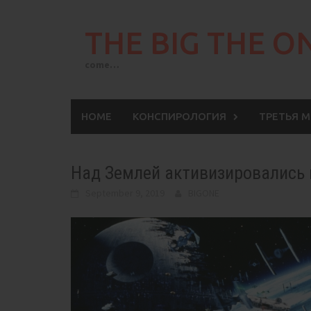
Skip
to
THE BIG THE O
content
come…
HOME
КОНСПИРОЛОГИЯ
ТРЕТЬЯ 
Над Землей активизировались 
September 9, 2019
BIGONE