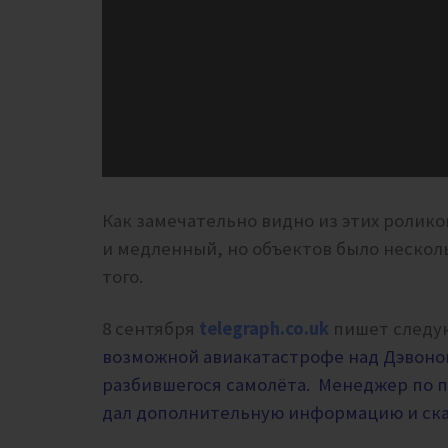
Как замечательно видно из этих ролико
и медленный, но объектов было несколь
того.
8 сентября
telegraph.co.uk
пишет след
возможной авиакатастрофе над Дэвоно
разбившегося самолёта.
Менеджер по п
дал дополнительную информацию и ска