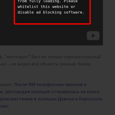
from fully loading. Please
whitelist this website or
disable ad blocking software.
в, “метеорит” был не только горизонтальный
ко – на видео все объекты разные. Более
ующее:
После 999 телефонных звонков о
м, Шотландия полиция отправилась на поиск
роисшествиям в полиции Девона и Корнуолла
зал: