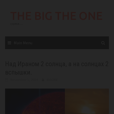
Skip
to
THE BIG THE ONE
content
come…
Main Menu
Над Ираном 2 солнца, а на солнцах 2
вспышки.
November 1, 2024
BIGONE