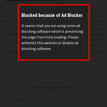
Blocked because of Ad Blocker
It seems that you are using some ad
Post
Свет на Земле может
Народ жалуется, что день
blocking software which is preventing
navigation
потушить астероид.
стал до смешного
the page from fully loading. Please
короткий, хотя до 21
whitelist this website or disable ad
декабря далеко.
blocking software.
Subscribe
Please login to comment
4
COMMENTS