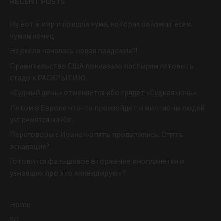
RECENT POSTS
Ну вот в мир и пришла чума, которая положит всем
чумам конец.
Неужели началась новая пандемия?!
Правительство США приказало пастырям готовить
стадо к РАСКРЫТИЮ.
«Судный день» отменяется ибо грядет «Судная ночь».
Летом в Европе что-то произойдет и миллионы людей
устремятся на Юг.
Переговоры с Ираном опять провалились. Опять
эскалация?
Готовится фальшивое вторжение инопланетян и
узнавших про это ликвидируют?
Home
5G