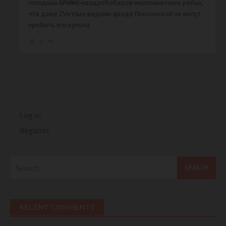
голодных
БРИКС-
квадробоберов инопланетного рейха,
что даже ZVетлые ведьмы вроде Поклонской не могут
пробить его купола.
0
Log in
Register
Search
for:
RECENT COMMENTS