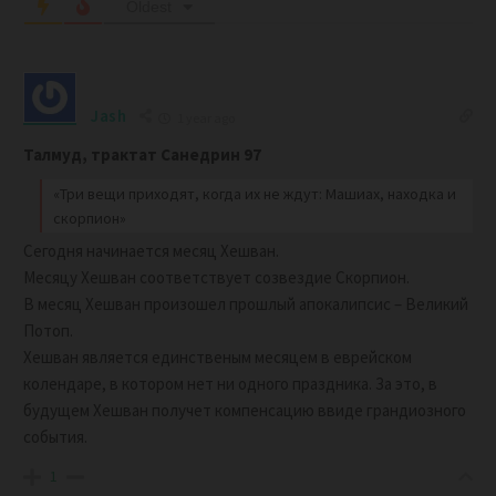
Oldest
Jash
1 year ago
Талмуд, трактат Санедрин 97
«Три вещи приходят, когда их не ждут: Машиах, находка и
скорпион»
Сегодня начинается месяц Хешван.
Месяцу Хешван соответствует созвездие Скорпион.
В месяц Хешван произошел прошлый апокалипсис – Великий
Потоп.
Хешван является единственым месяцем в еврейском
колендаре, в котором нет ни одного праздника. За это, в
будущем Хешван получет компенсацию ввиде грандиозного
события.
1