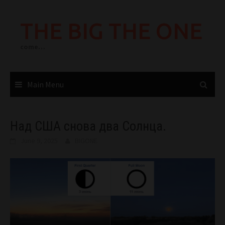
Skip
to
THE BIG THE ONE
content
come…
Main Menu
Над США снова два Солнца.
June 9, 2025
BIGONE