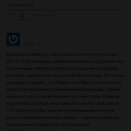
5
COMMENTS
Oldest
Jash
1 year ago
Злые языки клевещут, что Израиль получил пенетраторы
GBU-57 США и Израиль усиливают военное сотрудничество
ускоренными темпами.Особенно в отношении ускоренных
поставок современного оружия и боевой техники. Источники
разведки указывают, что Вашингтон и Иерусалим усиленно
готовятся к крупномасштабной военной операции, главной
целью которой, по всей видимости, станет Иран. В рамках
подготовки огромный американский транспортный самолет
C-17 Globemaster был замечен приземлившимся сегодня
утром на авиабазе Неватим в Негеве — одном из основных
оперативных опорных пунктов израильских