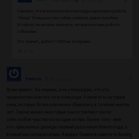
Reply to
1 year ago
Говорят, что в кинологическом подразделении ЦАХАЛа
“Окец” большенство собак-саперов давно погибли.
И сейчас их начали заменять четвероногими робото-
собаками.
Это значит, дебют Т-800 не за горами.
0
tomisu
1 year ago
Всем привет. Во-первых, я не утверждаю, что это
пророчество или что-то в этом роде. У меня есть история
снов, которые более или менее сбывались в течение многих
лет. Тем не менее некоторые сны оставляют после
себя особое чувство и это один из них. Более того – мне
это приснилось дважды: первый раз в канун Нового года, а
второй раз сегодня ночью. Я видел Трампа в самолете Boeing