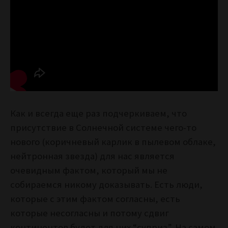
Как и всегда еще раз подчеркиваем, что
присутствие в Солнечной системе чего-то
нового (коричневый карлик в пылевом облаке,
нейтронная звезда) для нас является
очевидным фактом, который мы не
собираемся никому доказывать. Есть люди,
которые с этим фактом согласны, есть
которые несогласны и потому сдвиг
континентов будет для них “суприз”. На самом