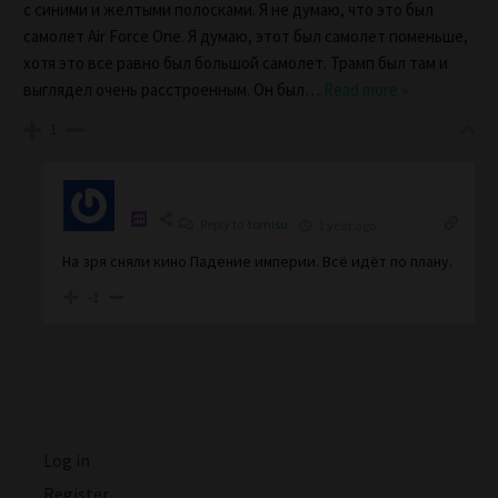
с синими и желтыми полосками. Я не думаю, что это был
самолет Air Force One. Я думаю, этот был самолет поменьше,
хотя это все равно был большой самолет. Трамп был там и
выглядел очень расстроенным. Он был
…
Read more »
1
Reply to
tomisu
1 year ago
На зря сняли кино Падение империи. Всё идёт по плану.
-1
Log in
Register