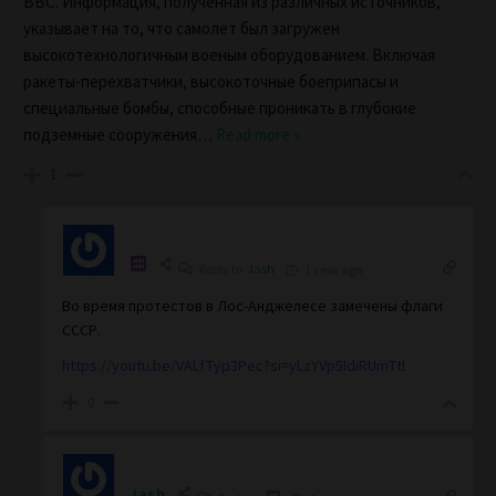
ВВС. Информация, полученная из различных источников,
указывает на то, что самолет был загружен
высокотехнологичным военым оборудованием. Включая
ракеты-перехватчики, высокоточные боеприпасы и
специальные бомбы, способные проникать в глубокие
подземные сооружения
…
Read more »
1
Reply to
Jash
1 year ago
Во время протестов в Лос-Анджелесе замечены флаги
СССР.
https://youtu.be/VALfTyp3Pec?si=yLzYVp5IdiRUmTtl
0
Jash