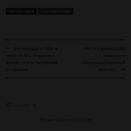
POSTED UNDER
КОНСПИРОЛОГИЯ
Post
Беспорядки в США: в
На 14-е июня в США
navigation
августе Лос-Анджелес
назначен
может стать тюремным
общенациональный
островом.
протест.
Subscribe
Please login to comment