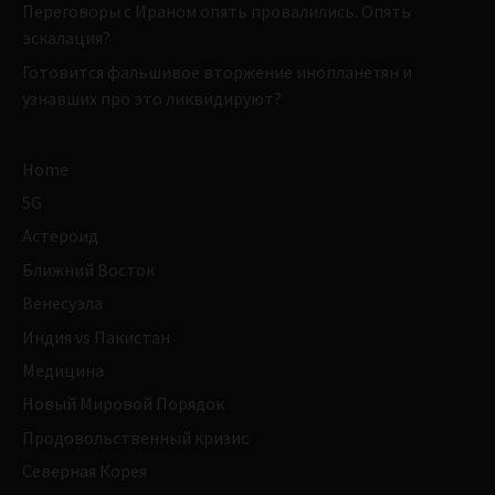
Переговоры с Ираном опять провалились. Опять
эскалация?
Готовится фальшивое вторжение инопланетян и
узнавших про это ликвидируют?
Home
5G
Астероид
Ближний Восток
Венесуэла
Индия vs Пакистан
Медицина
Новый Мировой Порядок
Продовольственный кризис
Северная Корея