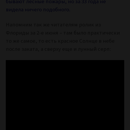
бывают лесные пожары, но за 33 года не
видела ничего подобного.
Напомним так же читателям ролик из
Флориды за 2-е июня – там было практически
то же самое, то есть красное Солнце в небе
после заката, а сверху еще и лунный серп: