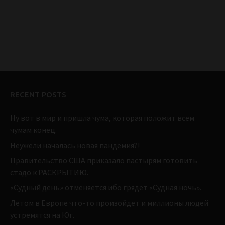
RECENT POSTS
Ну вот в мир и пришла чума, которая положит всем
чумам конец.
Неужели началась новая пандемия?!
Правительство США приказало пастырям готовить
стадо к РАСКРЫТИЮ.
«Судный день» отменяется ибо грядет «Судная ночь».
Летом в Европе что-то произойдет и миллионы людей
устремятся на Юг.