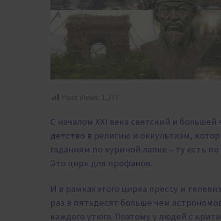
Post Views:
1,377
С началом XXI века светский и больше
детство
в религию и оккультизм, котор
гаданиям по куриной лапке – ту есть п
Это цирк для профанов.
И в рамках этого цирка прессу и телеви
раз в пятьдесят больше чем астрономов 
каждого утюга. Поэтому у людей с кри