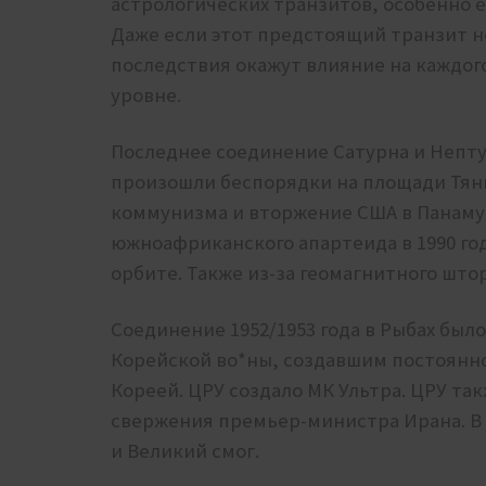
астрологических транзитов, особенно е
Даже если этот предстоящий транзит н
последствия окажут влияние на каждог
уровне.
Последнее соединение Сатурна и Нептун
произошли беспорядки на площади Тян
коммунизма и вторжение США в Панаму.
южноафриканского апартеида в 1990 год
орбите. Также из-за геомагнитного што
Соединение 1952/1953 года в Рыбах был
Корейской во*ны, создавшим постоянн
Кореей. ЦРУ создало МК Ультра. ЦРУ та
свержения премьер-министра Ирана. В
и Великий смог.