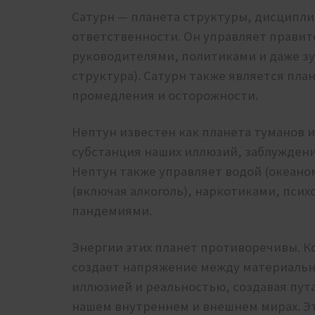
Сатурн — планета структуры, дисциплин
ответственности. Он управляет прави
руководителями, политиками и даже зу
структура). Сатурн также является пла
промедления и осторожности.
Нептун известен как планета туманов 
субстанция наших иллюзий, заблуждени
Нептун также управляет водой (океано
(включая алкоголь), наркотиками, пси
пандемиями.
Энергии этих планет противоречивы. Ко
создает напряжение между материальн
иллюзией и реальностью, создавая пут
нашем внутреннем и внешнем мирах. Эт