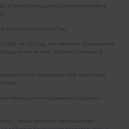
оду в Раке было годом русской революции и
у.
ем англо-египетской во*ны.
с 1861 по 1875 год, это совпало с Гражданской
ерез день после того, как Нептун вошел в
кован после соединения 1846 года (когда
птуна).
три месяца после соединения Сатурна и
 Party) — акция протеста американских
т на действия британского правительства, в