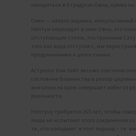
находиться в 0 градусах Овна, прямо на
Овен — начало зодиака, импульсивный 
Нептун переходит в знак Овна, это пох
отступающие стены, построенные Сатур
того как вода отступает, мы перестраи
продуманными и целостными.
Астролог Кэм Уайт весьма поэтично оп
состояние блаженства в разгар церемон
внезапно на храм совершает набег отр
реальности.
Нептуну требуется 165 лет, чтобы сове
люди не испытают этого соединения со
те, кто попадают в этот период – те в