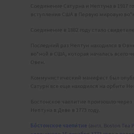
Соединение Сатурна и Нептуна в 1917 г
вступления США в Первую мировую во*н
Соединение в 1882 году стало свидетел
Последний раз Нептун находился в Овне 
во*ной в США, которая началась всего ч
Овен.
Коммунистический манифест был опубли
Сатурн все еще находился на орбите Не
Бостонское чаепитие произошло через 
Нептуна в Деве в 1773 году.
Бо́стонское чаепи́тие
(англ. Boston Tea
колонистов 16 декабря 1773 года в отве