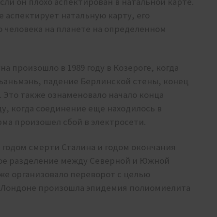
сли он плохо аспектирован в натальной карте.
е аспектирует натальную карту, его
о человека на планете на определенном
а произошло в 1989 году в Козероге, когда
ьаньмэнь, падение Берлинской стены, конец
 Это также ознаменовало начало конца
у, когда соединение еще находилось в
рма произошел сбой в электросети.
о годом смерти Сталина и годом окончания
ое разделение между Северной и Южной
кже организовало переворот с целью
 Лондоне произошла эпидемия полиомиелита