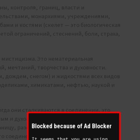
ы, контроля, границ, власти и
тельствами, монархиями, учреждениями,
бами и костями (скелет — это биологическая
нетой ограничений, стеснений, боли, страха,
и мистицизма. Это нематериальная
й, мечтаний, творчества и духовности.
м, дождем, снегом) и жидкостями всех видов
ходеликами, химикатами, нефтью, наукой и
гда они сталкиваются в соединении, это
ым и духовным, религией и секуляризмом,
Blocked because of Ad Blocker
аницу, разочарование и неуверенность в
о соединение важно, потому что оно будет
It seems that you are using