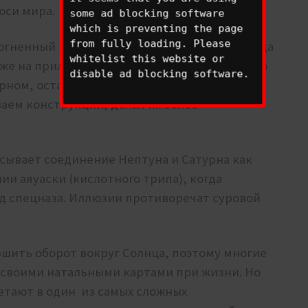
 оси мира.
some ad blocking software
which is preventing the page
from fully loading. Please
огненный знак, представленный Овном. Когда
whitelist this website or
оже на приливную волну, которая ударяется о
disable ad blocking software.
ном, оставляя повсюду обломки. По мере
ваем конструкции, делая их более
исывает соединение Нептуна и Сатурна как
ии аяуаски (кислотного трипа), когда
яд спецназа. Иллюзии противоречат суровой
ршить оборот вокруг Солнца, поэтому многие
 своими натальными картами при жизни. Но
летают в один из самых сложных