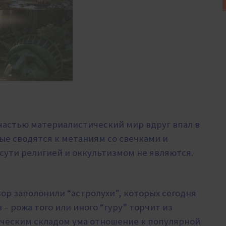
й частью материалистический мир вдруг впал
в
ые сводятся к метаниям со свечками и
о сути религией и оккультизмом не являются.
зор заполонили “астролухи”, которых сегодня
– рожа того или иного “гуру” торчит из
тическим складом ума отношение к популярной