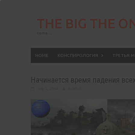
Skip
to
THE BIG THE O
content
come…
HOME
КОНСПИРОЛОГИЯ
ТРЕТЬЯ 
Начинается время падения все
July 2, 2024
BIGONE