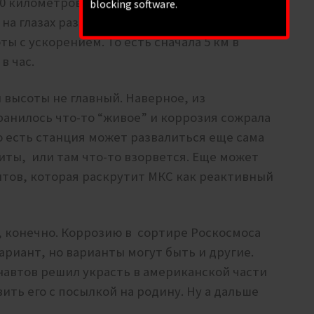
00 километров уже начинается термосфера и
blocking software.
на глазах разваливаться, как это показывают
ты с ускорением. То есть сначала 5 км в
в час.
и высоты не главный. Наверное, из
анилось что-то “живое” и коррозия сожрала
о есть станция может развалиться еще сама
иты, или там что-то взорвется. Еще может
нтов, которая раскрутит МКС как реактивный
, конечно. Коррозию в сортире Роскосмоса
риант, но варианты могут быть и другие.
навтов решил украсть в американской части
ть его с посылкой на родину. Ну а дальше