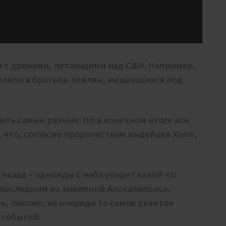
а с дронами, летающими над США. Например,
елили в братьев-землян, мешающихся под
ыть самые разные. Но в конечном итоге все
 что, согласно пророчествам индейцев Хопи,
 назад – однажды с неба упадет какой-то
 последним из знамений Апокалипсиса,
ь, похоже, на очереди то самое девятое
м событий.