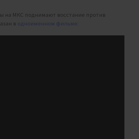
ты на МКС поднимают восстание против
азан в
одноименном фильме: