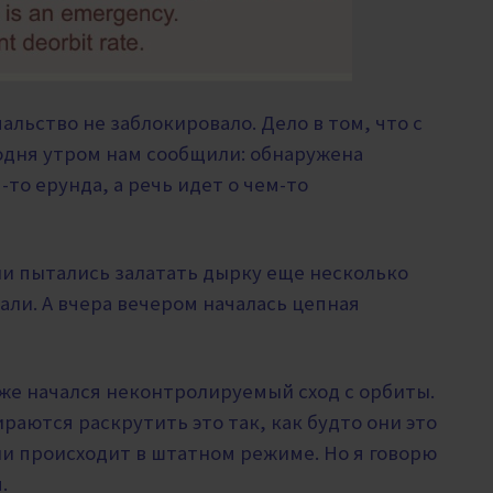
ачальство не заблокировало.
Дело в том, что с
дня утром нам сообщили: обнаружена
-то
ерунда, а речь идет о чем-то
ни пытались залатать дырку еще несколько
али. А вчера вечером началась цепная
же начался неконтролируемый сход с орбиты.
ираются раскрутить это так, как будто они это
ии происходит в штатном режиме. Но я говорю
.