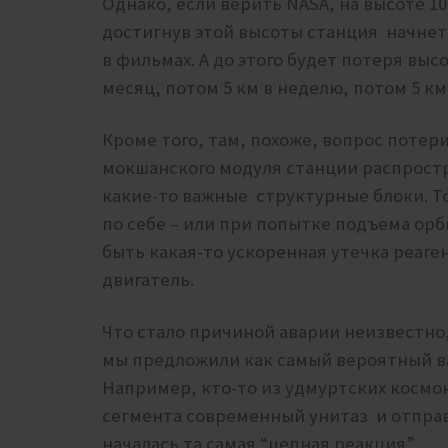
Однако, если верить NASA, на высоте 1
достигнув этой высоты станция начнет 
в фильмах. А до этого будет потеря высо
месяц, потом 5 км в неделю, потом 5 км 
Кроме того, там, похоже, вопрос потер
мокшанского модуля станции распростр
какие-то важные структурные блоки. Т
по себе – или при попытке подъема орб
быть какая-то ускоренная утечка реаге
двигатель.
Что стало причиной аварии неизвестно
мы предложили как самый вероятный ва
Например, кто-то из удмуртских космо
сегмента современный унитаз и отправи
началась та самая “цепная реакция”.