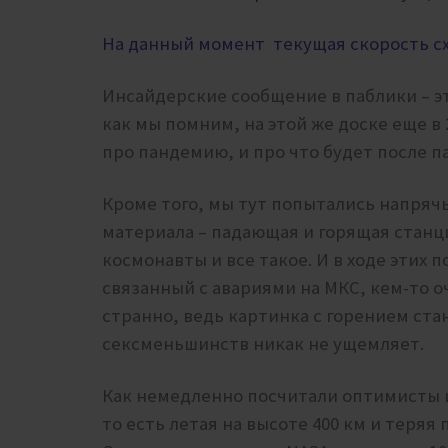
На данный момент текущая скорость схо
Инсайдерские сообщение в паблики – э
как мы помним, на этой же доске еще в
про пандемию, и про что будет после 
Кроме того, мы тут попытались напряч
материала – падающая и горящая стан
космонавты и все такое. И в ходе этих 
связанный с авариями на МКС, кем-то о
странно, ведь картинка с горением ст
сексменьшинств никак не ущемляет.
Как немедленно посчитали оптимисты из
то есть летая на высоте 400 км и теряя 