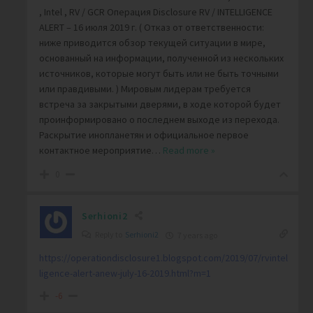
, Intel , RV / GCR Операция Disclosure RV / INTELLIGENCE
ALERT – 16 июля 2019 г. ( Отказ от ответственности:
ниже приводится обзор текущей ситуации в мире,
основанный на информации, полученной из нескольких
источников, которые могут быть или не быть точными
или правдивыми. ) Мировым лидерам требуется
встреча за закрытыми дверями, в ходе которой будет
проинформировано о последнем выходе из перехода.
Раскрытие инопланетян и официальное первое
контактное мероприятие
…
Read more »
0
Serhioni2
Reply to
Serhioni2
7 years ago
https://operationdisclosure1.blogspot.com/2019/07/rvintel
ligence-alert-anew-july-16-2019.html?m=1
-6