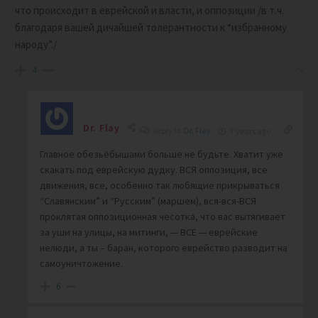
что происходит в еврейской и власти, и оппозиции /в т.ч.
благодаря вашей дичайшей толерантности к “избранному
народу”./
4
Dr. Flay
Reply to
Dr. Flay
7 years ago
Главное обезьёбышами больше не будьте. Хватит уже
скакать под еврейскую дудку. ВСЯ оппозиция, все
движения, все, особенно так любящие прикрываться
“Славянским” и “Русским” (маршем), вся-вся-ВСЯ
проклятая оппозиционная чесотка, что вас вытягивает
за уши на улицы, на митинги, — ВСЕ — еврейские
нелюди, а ты – баран, которого еврейство разводит на
самоуничтожение.
6