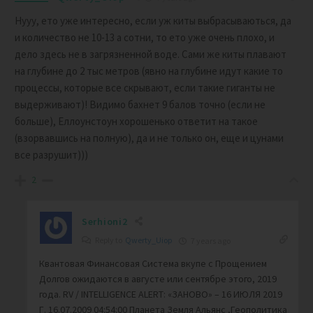
Нууу, ето уже интересно, если уж киты выбрасываються, да
и количество не 10-13 а сотни, то ето уже очень плохо, и
дело здесь не в загрязненной воде. Сами же киты плавают
на глубине до 2 тыс метров (явно на глубине идут какие то
процессы, которые все скрывают, если такие гиганты не
выдерживают)! Видимо бахнет 9 балов точно (если не
больше), Еллоунстоун хорошенько ответит на такое
(взорвавшись на полную), да и не только он, еще и цунами
все разрушит)))
2
Serhioni2
Reply to
Qwerty_Uiop
7 years ago
Квантовая Финансовая Система вкупе с Прощением
Долгов ожидаются в августе или сентябре этого, 2019
года. RV / INTELLIGENCE ALERT: «ЗАНОВО» – 16 ИЮЛЯ 2019
Г. 16.07.2009 04:54:00 Планета Земля Альянс ,Геополитика