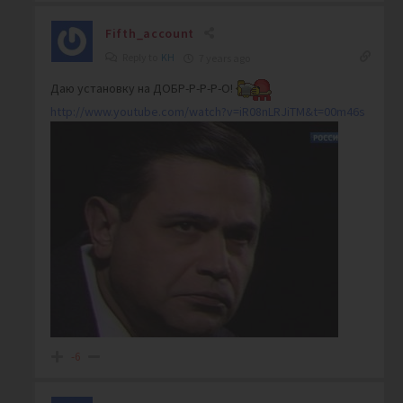
Fifth_account
Reply to
KH
7 years ago
Даю установку на ДОБР-Р-Р-Р-О!
http://www.youtube.com/watch?v=iR08nLRJiTM&t=00m46s
-6