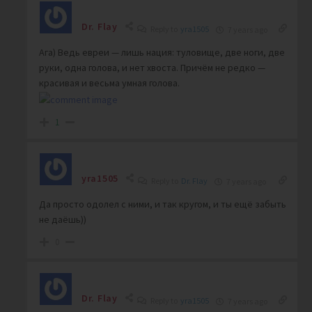
Dr. Flay
Reply to
yra1505
7 years ago
Ага) Ведь евреи — лишь нация: туловище, две ноги, две
руки, одна голова, и нет хвоста. Причём не редко —
красивая и весьма умная голова.
1
yra1505
Reply to
Dr. Flay
7 years ago
Да просто одолел с ними, и так кругом, и ты ещё забыть
не даёшь))
0
Dr. Flay
Reply to
yra1505
7 years ago