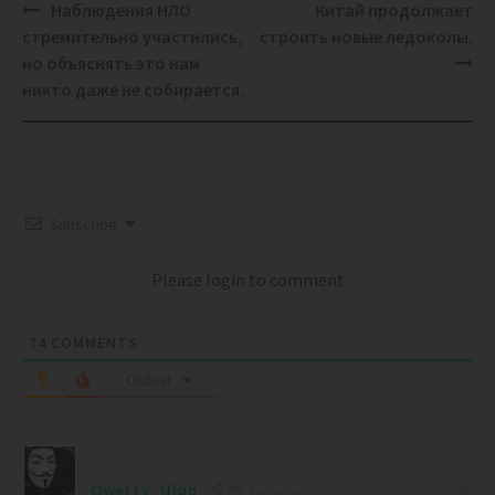
Post
Наблюдения НЛО
Китай продолжает
navigation
стремительно участились,
строить новые ледоколы.
но объяснять это нам
никто даже не собирается.
Subscribe
Please login to comment
74
COMMENTS
Oldest
Qwerty_Uiop
7 years ago