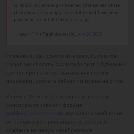
so about 100 whales just beached themselves where
i live about an hour ago, thankfully most have been
pushed back out but this is terrifying
— cate*:･ﾟ✧ (@gukkiesbestie)
July 16, 2019
Пляжники, как понято из видео, пытаются
животных спасать, экологи бегают с бубнами и
кричат про тревогу, однако, как все мы
понимаем, кричать сейчас им нужно не о том.
В ночь с 16-го на 17-е июля на известном
конспирологическом форуме
godlikeproductions.com
появилось сообщение
от непонятного респондента, который,
ссылаясь на некую инсайдерскую