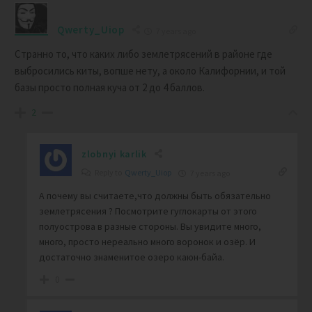
Qwerty_Uiop
7 years ago
Странно то, что каких либо землетрясений в районе где
выбросились киты, вопше нету, а около Калифорнии, и той
базы просто полная куча от 2 до 4 баллов.
2
zlobnyi karlik
Reply to
Qwerty_Uiop
7 years ago
А почему вы считаете,что должны быть обязательно
землетрясения ? Посмотрите гуглокарты от этого
полуострова в разные стороны. Вы увидите много,
много, просто нереально много воронок и озёр. И
достаточно знаменитое озеро каюн-байа.
0