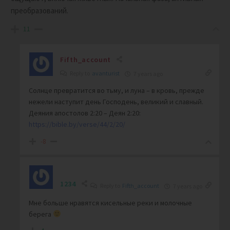
преобразований.
11
Fifth_account
Reply to
avanturist
7 years ago
Солнце превратится во тьму, и луна – в кровь, прежде
нежели наступит день Господень, великий и славный.
Деяния апостолов 2:20 – Деян 2:20:
https://bible.by/verse/44/2/20/
-8
1234
Reply to
Fifth_account
7 years ago
Мне больше нравятся кисельные реки и молочные
берега