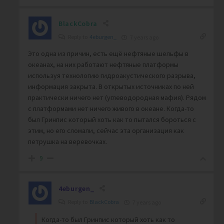
BlackCobra
Reply to
4eburgen_
7 years ago
Это одна из причин, есть ещё нефтяные шельфы в
океанах, на них работают нефтяные платформы
используя технологию гидроакустического разрыва,
информация закрыта. В открытых источниках по ней
практически ничего нет (углеводородная мафия). Рядом
с платформами нет ничего живого в океане. Когда-то
был Гринпис который хоть как то пытался бороться с
этим, но его сломали, сейчас эта организация как
петрушка на веревочках.
9
4eburgen_
Reply to
BlackCobra
7 years ago
Когда-то был Гринпис который хоть как то