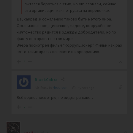
пытался бороться с этим, но его сломали, сейчас
эта организация как петрушка на веревочках.
Да, камрад..к сожалению таково бытие этого мира.
Организованное, циничное, жадное, вооружённое
ничтожество рядится в одежды добродетели, но по
факту оно правят в этом мире.
Вчера посмотрел фильм “Коррупционер”. Фильм как раз
вот о таких мразях во власти и корпорациях.
4
BlackCobra
Reply to
4eburgen_
7 years ago
Всё верно, посмотрю, не видел раньше…
2