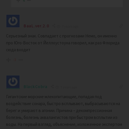
4
BaaL.ver.2.0
7 years ago
Серьезный знак. Совпадает с прогнозами Немо, он именно
про Юго-Восток от Йеллоустоуна говорил, как раз Флорида
сюда входит
-3
BlackCobra
7 years ago
Гигантские морские млекопитающие, попадая под
воздействие сонара, быстро всплывают, выбрасываются на
берег и умирают в агонии. Причина – декомпрессионная
болезнь, болезнь аквалангистов при быстром всплытии из
воды. На первый взгляд, объяснение, изложенное экспертом