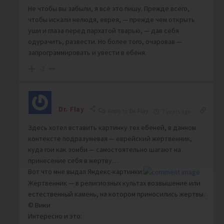
Не чтобы вы забыли, я всё это пишу. Прежде всего,
чтобы искали нелюдя, еврея, — прежде чем открыть
уши и глаза перед пархатой тварью, — дав себя
одурачить, развести. Но более того, очаровав —
запрограммировать и увести в ебеня.
-2
Dr. Flay
Reply to
Dr. Flay
7 years ago
Здесь хотел вставить картинку тех ебеней, в данном
контексте подразумевая — еврейский жертвенник,
куда гои как зомби — самостоятельно шагают на
принесение себя в жертву…
Вот что мне выдал Яндекс-картинки:
Жертвенник — в религиозных культах возвышение или
естественный камень, на котором приносились жертвы.
© Вики
Интересно и это: