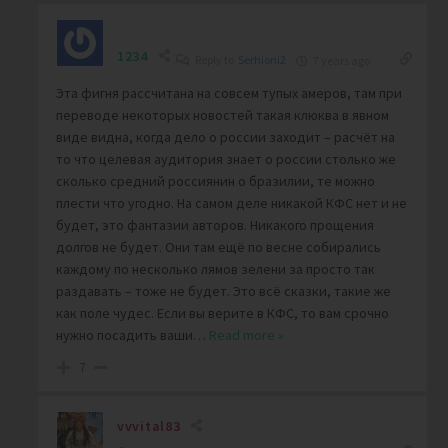
1234
Reply to
Serhioni2
7 years ago
Эта фигня рассчитана на совсем тупых амеров, там при
переводе некоторых новостей такая клюква в явном
виде видна, когда дело о россии заходит – расчёт на
то что целевая аудитория знает о россии столько же
сколько средний россиянин о бразилии, те можно
плести что угодно. На самом деле никакой КФС нет и не
будет, это фантазии авторов. Никакого прощения
долгов не будет. Они там ещё по весне собирались
каждому по несколько лямов зелени за просто так
раздавать – тоже не будет. Это всё сказки, такие же
как поле чудес. Если вы верите в КФС, то вам срочно
нужно посадить ваши
…
Read more »
7
vvvital83