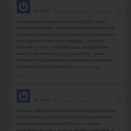
Dr. Flay
Reply to
Dr. Flay
7 years ago
Хороший парень Миша Советский (НОД), и вещи
правильные говорит. А как меня пытался убедить год-
два назад в личке, когда я на обывательской мякине к
нему подъехал) Перечитал намедни… аж жалко
мальчонку стало… такое большое разочарование
накидал ему в песочницу Дроняра (Flay)… он аж
потерялся тогда, ролики с неделю-две не выпускал.
Хороший парень, но еврей.
0
Dr. Flay
Reply to
Dr. Flay
7 years ago
Паблики, сайты КОБ банят меня на полгода-год. Сперва
долго терпят, и я по краю хожу; некоторые высокие,
продвинутые поклонники КОБа, в т.ч. админы
оспаривать пытались, а потом тишина, совещания, и,