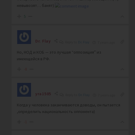
невывозят… банят)
5
Dr. Flay
Reply to
Dr. Flay
7 years ago
Но, НОД и КОБ — это лучшая “оппозиция” из
имеющейся в РФ.
-8
yra1505
Reply to
Dr. Flay
7 years ago
Когда у человека заканчиваются доводы, он пытается
,определить национальность оппонента)
-1