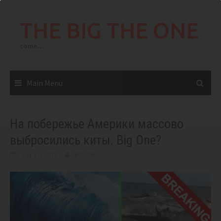
Skip
to
THE BIG THE ONE
content
come…
Main Menu
На побережье Америки массово
выбросились киты. Big One?
July 17, 2019
BIGONE