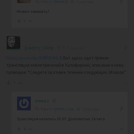
Reply to
Serhioni2
7 years ago
Можно занимать?
0
Qwerty_Uiop
7 years ago
https://youtu.be/7cBf3Y4r6J8
Вот здесь идет прямая
трансляция землетрясений в Калифорнии, описание к нему
пугающее: “Следите за этим в течение следующих 24 часов”
7
Umka2
Reply to
Qwerty_Uiop
7 years ago
Трансляция началась 05.07. Долговатые 24 часа
3