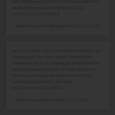
but a NOAA expert just told me it’s possible there
could still be a mass stranding. ⁦
@FCN2go
pic.twitter.com/t3eF0kQCj3
— Heather Crawford (@HeatherFCN)
July 17, 2019
So this is kind of crazy. An entire fleet of whales just
showed up on the beach. Several had beached
themselves. Folks are helping get them back in to
deep water & away from shore. Coast Guard is on
their way to help get the whales to safety. Not
something I expected to see. Wow.
pic.twitter.com/z6JpUw3obt
— Mike Thomas (@MikeTFox5)
July 16, 2019