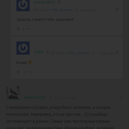
storm2012
Reply to
Fifth_account
7 years ago
Здоров, Саня! И тебе здоровья!
1
1234
Reply to
Fifth_account
7 years ago
И вам!
-2
avanturist
7 years ago
Совершенно случайно, вчера было затмение, а сегодня
полнолуние. Наверняка, это не при чем…))) а вообще
система идет в разнос. Самые чувствительные первые
ощущают, включая животных. Начальная фаза, активных