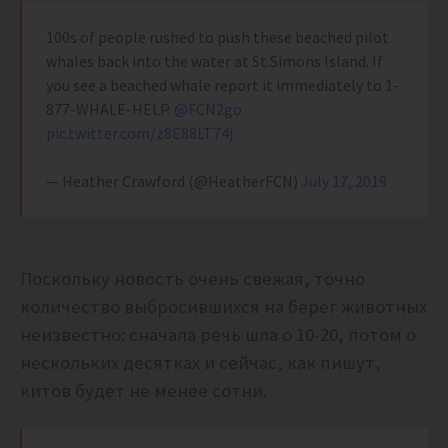
100s of people rushed to push these beached pilot
whales back into the water at St.Simons Island. If
you see a beached whale report it immediately to 1-
877-WHALE-HELP. ⁦
@FCN2go
pic.twitter.com/z8E88LT74j
— Heather Crawford (@HeatherFCN)
July 17, 2019
Поскольку новость очень свежая, точно
количество выбросившихся на берег животных
неизвестно: сначала речь шла о 10-20, потом о
нескольких десятках и сейчас, как пишут,
китов будет не менее сотни.