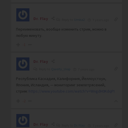
Dr. Flay
Reply to
Umka2
7 years ago
Переименовать, вообще изменить стрим, можно в
любую минуту.
-1
Dr. Flay
Reply to
Qwerty_Uiop
7 years ago
Республика Каскадия, Калифорния, Йеллоустоун,
Япония, Исландия, — мониторинг землетрясений,
стрим:
https://www.youtube.com/watch?v=WngdH0KdqPI
-2
Dr. Flay
Reply to
Dr. Flay
7 years ago