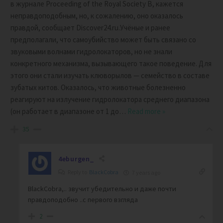
в журнале Proceeding of the Royal Society B, кажется
неправдоподобным, но, к сожалению, оно оказалось
правдой, сообщает Discover24.ru.Учёные и ранее
предполагали, что самоубийство может быть связано со
звуковыми волнами гидролокаторов, но не знали
конкретного механизма, вызывающего такое поведение. Для
этого они стали изучать клюворылов — семейство в составе
зубатых китов. Оказалось, что животные болезненно
реагируют на излучение гидролокатора среднего диапазона
(он работает в диапазоне от 1 до
…
Read more »
35
4eburgen_
Reply to
BlackCobra
7 years ago
BlackCobra,.. звучит убедительно и даже почти
правдоподобно ..с первого взгляда
2