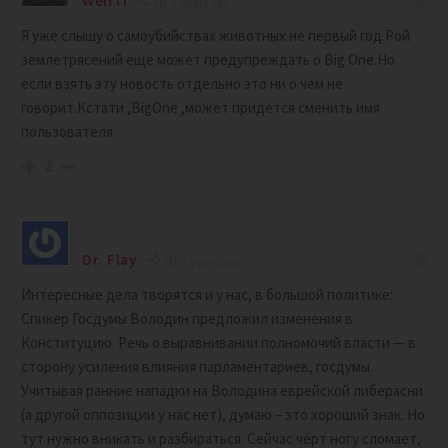
WellTi
7 years ago
Я уже слышу о самоубийствах животных не первый год.Рой
землетрясений еще может предупреждать о Big One.Но
если взять эту новость отдельно это ни о чем не
говорит.Кстати ,BigOne ,может придется сменить имя
пользователя.
2
Dr. Flay
7 years ago
Интересные дела творятся и у нас, в большой политике:
Спикер Госдумы Володин предложил изменения в
Конституцию. Речь о выравнивании полномочий власти — в
сторону усиления влияния парламентариев, госдумы.
Учитывая ранние нападки на Володина еврейской либерасни
(а другой оппозиции у нас нет), думаю – это хороший знак. Но
тут нужно вникать и разбираться. Сейчас чёрт ногу сломает,