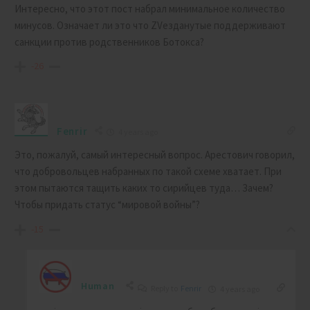
Интересно, что этот пост набрал минимальное количество
минусов. Означает ли это что ZVезданутые поддерживают
санкции против родственников Ботокса?
-26
Fenrir
4 years ago
Это, пожалуй, самый интересный вопрос. Арестович говорил,
что добровольцев набранных по такой схеме хватает. При
этом пытаются тащить каких то сирийцев туда… Зачем?
Чтобы придать статус “мировой войны”?
-15
Human
Reply to
Fenrir
4 years ago