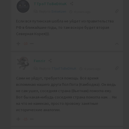
TTpoTToBeDHuK
Reply to
Entsetzen
4 years ago
Если вся путинская шобла не уйдет из правительства
РФ в ближайшие годы, то там вскоре будет вторая
Северная Корея))).
-10
Fenrir
Reply to
TTpoTToBeDHuK
4 years ago
Сами не уйдут, требуется помощь. Всё время
вспоминаю нашего друга Пол Пота (Камбоджа). Он ведь
не сам ушел, соседняя страна (Вьетнам) помогла ему.
Вот бы какая-нибудь соседняя страна помогла нам… Ни
на что не намекаю, просто провожу занятные
исторические аналогии.
-15