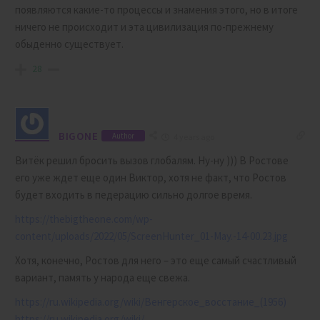
появляются какие-то процессы и знамения этого, но в итоге
ничего не происходит и эта цивилизация по-прежнему
обыденно существует.
28
BIGONE
Author
4 years ago
Витёк решил бросить вызов глобалям. Ну-ну ))) В Ростове
его уже ждет еще один Виктор, хотя не факт, что Ростов
будет входить в педерацию сильно долгое время.
https://thebigtheone.com/wp-
content/uploads/2022/05/ScreenHunter_01-May.-14-00.23.jpg
Хотя, конечно, Ростов для него – это еще самый счастливый
вариант, память у народа еще свежа.
https://ru.wikipedia.org/wiki/Венгерское_восстание_(1956)
https://ru.wikipedia.org/wiki/