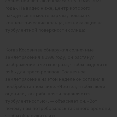
солнечной вспышки класса X1.5 10 мая 2022
года». На видео ниже, центр которого
находится на месте взрыва, показаны
концентрические кольца, возникающие на
турбулентной поверхности солнца:
Когда Косовичев обнаружил солнечные
землетрясения в 1996 году, он растянул
изображение в четыре раза, чтобы выделить
рябь для пресс-релизов. Солнечное
землетрясение на этой неделе он оставил в
необработанном виде. «Я хотел, чтобы люди
оценили, как рябь почти подавляется
турбулентностью», — объясняет он. «Вот
почему нам потребовалось так много времени,
чтобы обнаружить их».