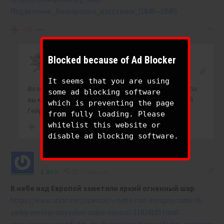
Подавление_Венгерского_восстания_(1848—1849)
-30
Blocked because of Ad Blocker
Fenrir
Reply to
BIGONE
4 years ago
It seems that you are using
Возможно, что это часть плана: иллюзия выбора. Типа:
some ad blocking software
вы куда хотите, в РуZZкий мир или в старой доброй
which is preventing the page
Гейропке остаться?
from fully loading. Please
whitelist this website or
-17
disable ad blocking software.
Lans
4 years ago
В небе над Европой заметили яркий огненный шар
https://www.unian.net/science/v-nebe-nad-evropoy-zametili-
yarkiy-meteor-poyavilos-video-novosti-11824185.html?