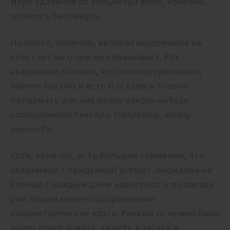
мере удаления от эпицентра всем, конечно,
хотелось бы глянуть.
Но никто, конечно, великих академиков на
этот счет ни о чем не спрашивает. Раз
академики сказали, что «солнцетрясение»,
значит так оно и есть и осталось только
придумать для них шкалу какого-нибудь
солнцеликого Рихтера. Например, шкалу
имени Ра.
Хотя, конечно, есть большие сомнения, что
академики с придумкой успеют. Аномалии на
Солнце с каждым днем нарастают и по звезде
уже пошли какие-о здоровенные
концентрические круги. Раньше их нужно было
долго-долго ловить, сидеть в засаде и