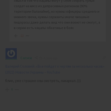
смьісл в том что кацапьі могут у себя собрать тупьіх
солдат на мясо из депресивньіх регионов (90%
територии балалайни), но нужньі офицерьі среднего и
нижнего звена, нужньі сержантьі иначе чмошньіе
пидорасьі даже делать вид что они воюют не смогут, а
в сирии есть кацапьі обкатанье в боях
-22
Салим
4 years ago
Валерий Соловей: «Все пойдет к чертям за несколько часов»
(2022) Новости Украины – YouTube
блин, уже страшно сны смотреть, накаркал..)))
6