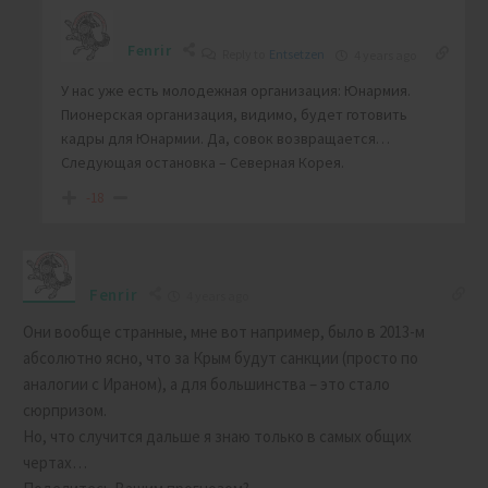
Fenrir
Reply to
Entsetzen
4 years ago
У нас уже есть молодежная организация: Юнармия.
Пионерская организация, видимо, будет готовить
кадры для Юнармии. Да, совок возвращается…
Следующая остановка – Северная Корея.
-18
Fenrir
4 years ago
Они вообще странные, мне вот например, было в 2013-м
абсолютно ясно, что за Крым будут санкции (просто по
аналогии с Ираном), а для большинства – это стало
сюрпризом.
Но, что случится дальше я знаю только в самых общих
чертах…