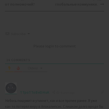
от полномочий?
глобальные коммуняки.
Subscribe
Please login to comment
16
COMMENTS
Oldest
TTpoTToBeDHuK
4 years ago
Небось пошумит и утихнет, как и все прочее ранее. Я уже
как-то потерял веру в Апокалипсис. Слишком долго вроде бы