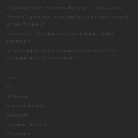
«Судный день» отменяется ибо грядет «Судная ночь».
Летом в Европе что-то произойдет и миллионы людей
устремятся на Юг.
Переговоры с Ираном опять провалились. Опять
эскалация?
Готовится фальшивое вторжение инопланетян и
узнавших про это ликвидируют?
Home
5G
Астероид
Ближний Восток
Венесуэла
Индия vs Пакистан
Медицина