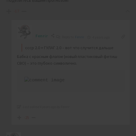
Поделитесь Вашим прогнозом?
-17
Fenrir
Reply to
Fenrir
4 years ago
ссср 2.0 + ГУЛАГ 2.0 – вот что случится дальше
Бабка с красным флагом (новый пластиковый фетиш
СВО) – это глубоко символично.
Last edited 4 years ago by Fenrir
-25