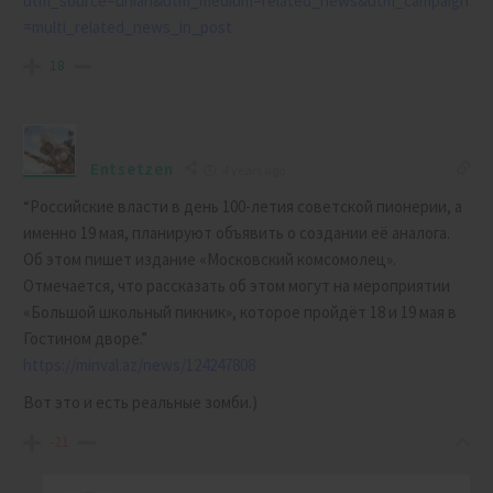
utm_source=unian&utm_medium=related_news&utm_campaign
=multi_related_news_in_post
18
Entsetzen
4 years ago
“Российские власти в день 100-летия советской пионерии, а
именно 19 мая, планируют объявить о создании её аналога.
Об этом пишет издание «Московский комсомолец».
Отмечается, что рассказать об этом могут на мероприятии
«Большой школьный пикник», которое пройдёт 18 и 19 мая в
Гостином дворе.”
https://minval.az/news/124247808
Вот это и есть реальные зомби.)
-21