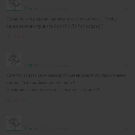
Fenrir
4 years ago
Странно, что решили так затянуть этот вопрос… Чтобы
одновременно принять ХерНР и ПМР (Молдову)?
-14
Fenrir
4 years ago
Хочется задать уважаемому Моравецкому популярный ныне
вопрос: “где вы были восемь лет?!”
Неужели было непонятно к чему всё это идёт?!
-23
Fenrir
4 years ago