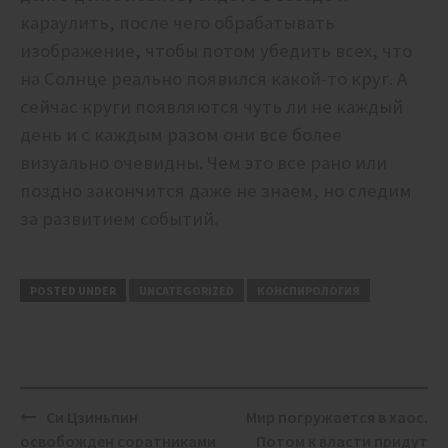
караулить, после чего обрабатывать
изображение, чтобы потом убедить всех, что
на Солнце реально появился какой-то круг. А
сейчас круги появляются чуть ли не каждый
день и с каждым разом они все более
визуально очевидны. Чем это все рано или
поздно закончится даже не знаем, но следим
за развитием событий.
POSTED UNDER
UNCATEGORIZED
КОНСПИРОЛОГИЯ
Post
Си Цзиньпин
Мир погружается в хаос.
navigation
освобожден соратниками
Потом к власти придут