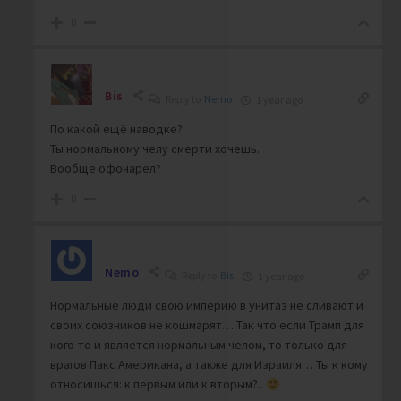
0
Bis
Reply to
Nemo
1 year ago
По какой ещё наводке?
Ты нормальному челу смерти хочешь.
Вообще офонарел?
0
Nemo
Reply to
Bis
1 year ago
Нормальные люди свою империю в унитаз не сливают и
своих союзников не кошмарят… Так что если Трамп для
кого-то и является нормальным челом, то только для
врагов Пакс Американа, а также для Израиля… Ты к кому
относишься: к первым или к вторым?..