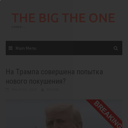
Skip
to
THE BIG THE ONE
content
come…
Main Menu
На Трампа совершена попытка
нового покушения?
March 15, 2025
BIGONE