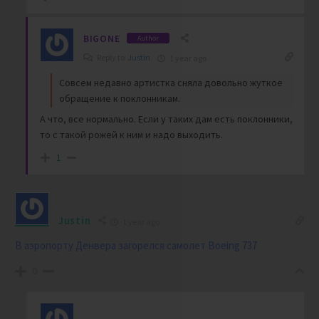
BIGONE
Author
Reply to
Justin
1 year ago
Совсем недавно артистка сняла довольно жуткое
обращение к поклонникам.
А что, все нормально. Если у таких дам есть поклонники,
то с такой рожей к ним и надо выходить.
1
Justin
1 year ago
В аэропорту Денвера загорелся самолет Boeing 737
0