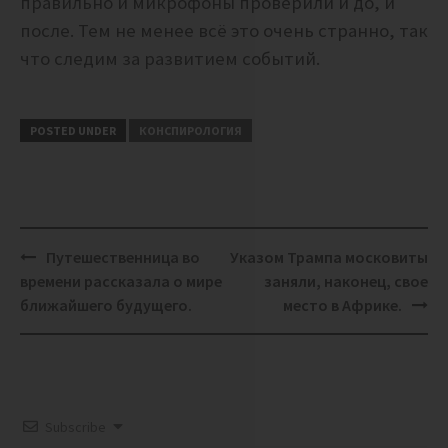
правильно и микрофоны проверили и до, и
после. Тем не менее всё это очень странно, так
что следим за развитием событий.
POSTED UNDER
КОНСПИРОЛОГИЯ
Post
Путешественница во
Указом Трампа московиты
navigation
времени рассказала о мире
заняли, наконец, свое
ближайшего будущего.
место в Африке.
Subscribe