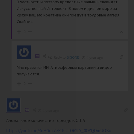
В частности и поэтому крепостные ваньки ненавидят
Искусственный Интеллект. В новом и дивном мире за
кражу вашего креатива они поедут в трудовые лагеря
Скайнет.
0
Reply to
BIGONE
1 year ago
Мне нравится ИИ. Атмосферные картинки и видео
получаются.
0
1 year ago
Аномальное количество торнадо в США
https://youtu.be/4nHGdx7eRjI?si=O62LY_0OYQOmUOKu