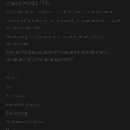
стадо к РАСКРЫТИЮ.
«Судный день» отменяется ибо грядет «Судная ночь».
Летом в Европе что-то произойдет и миллионы людей
устремятся на Юг.
Переговоры с Ираном опять провалились. Опять
эскалация?
Готовится фальшивое вторжение инопланетян и
узнавших про это ликвидируют?
Home
5G
Астероид
Ближний Восток
Венесуэла
Индия vs Пакистан