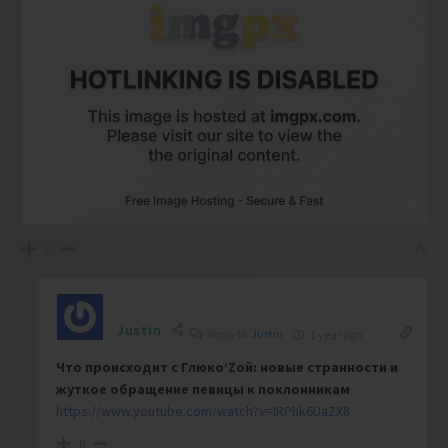
0
Justin
Reply to
Justin
1 year ago
Что происходит с Глюко’Zой: новые странности и
жуткое обращение певицы к поклонникам
https://www.youtube.com/watch?v=lRPhk6UaZX8
0