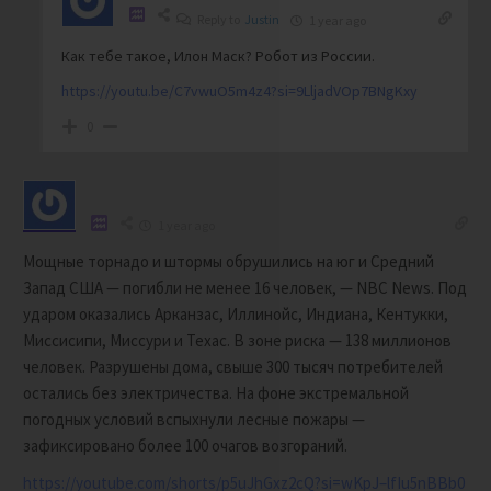
Reply to
Justin
1 year ago
Как тебе такое, Илон Маск? Робот из России.
https://youtu.be/C7vwuO5m4z4?si=9LljadVOp7BNgKxy
0
1 year ago
Мощные торнадо и штормы обрушились на юг и Средний
Запад США — погибли не менее 16 человек, — NBC News. Под
ударом оказались Арканзас, Иллинойс, Индиана, Кентукки,
Миссисипи, Миссури и Техас. В зоне риска — 138 миллионов
человек. Разрушены дома, свыше 300 тысяч потребителей
остались без электричества. На фоне экстремальной
погодных условий вспыхнули лесные пожары —
зафиксировано более 100 очагов возгораний.
https://youtube.com/shorts/p5uJhGxz2cQ?si=wKpJ–lfIu5nBBb0