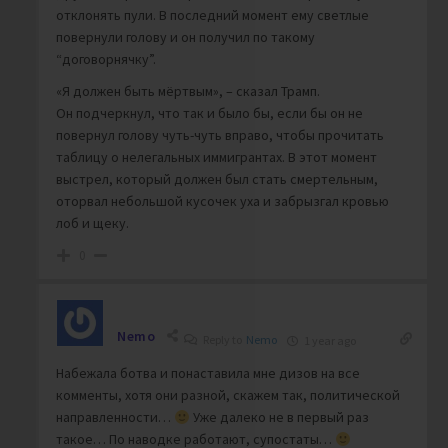
отклонять пули. В последний момент ему светлые
повернули голову и он получил по такому
“договорнячку”.
«
Я должен быть мёртвым», – сказал Трамп.
Он подчеркнул, что так и было бы, если бы он не
повернул голову чуть-чуть вправо, чтобы прочитать
таблицу о нелегальных иммигрантах. В этот момент
выстрел, который должен был стать смертельным,
оторвал небольшой кусочек уха и забрызгал кровью
лоб и щеку.
0
Nemo
Reply to
Nemo
1 year ago
Набежала ботва и понаставила мне дизов на все
комменты, хотя они разной, скажем так, политической
направленности…
Уже далеко не в первый раз
такое… По наводке работают, супостаты…