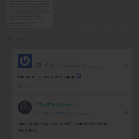
-2
Reply to
Nemo
1 year ago
Вам мстят за разгром Хазарии
0
TTpoTToBeDHuK
Reply to
Nemo
1 year ago
Какой еще “Курский котел”, у вас помутнение
рассудка?