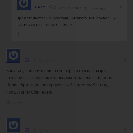
ONet
Reply to
Nemo
1 year ago
Предательства как раз таки никакого нет, поскольку
все играют на одной стороне.
0
1 year ago
Капитану контейнеровоза Solong, который 10 марта
столкнулся с нефтяным танкером недалеко от берегов
Великобритании, петербуржцу Владимиру Мотину,
предъявили обвинения.
0
1 year ago