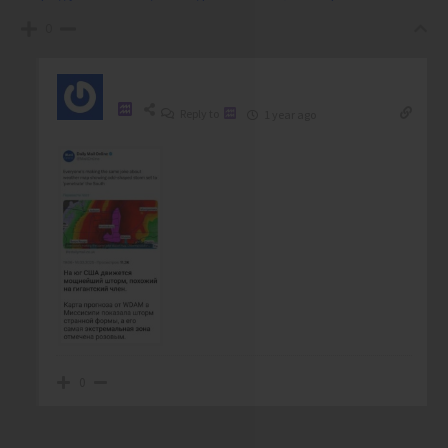
0
Reply to
1 year ago
0