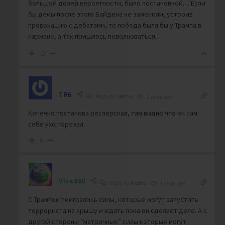
большой долей вероятности, было постановкой… Если
бы демы после этого Байдена не заменили, устроив
провокацию с дебатами, то победа была бы у Трампа в
кармане, а так пришлось поволноваться…
-2
TR6
Reply to
Nemo
1 year ago
Конечно постанова реслерская, там видно что он сам
себе ухо порезал.
0
Viva888
Reply to
Nemo
1 year ago
С Трампом поигрались силы, которые могут запустить
террориста на крышу и ждать пока он сделает дело. А с
другой стороны “матричные” силы которые могут