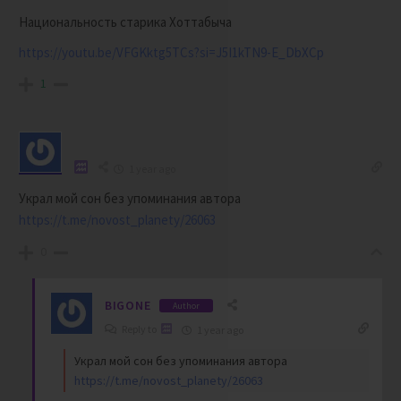
Национальность старика Хоттабыча
https://youtu.be/VFGKktg5TCs?si=J5I1kTN9-E_DbXCp
1
1 year ago
Украл мой сон без упоминания автора
https://t.me/novost_planety/26063
0
BIGONE
Author
Reply to
1 year ago
Украл мой сон без упоминания автора
https://t.me/novost_planety/26063