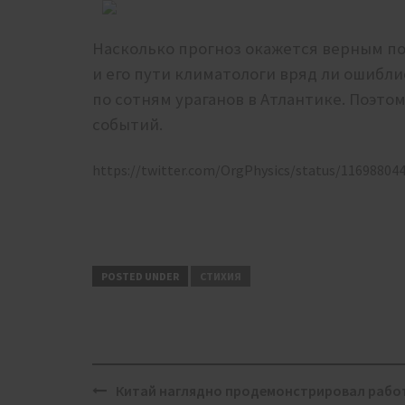
Насколько прогноз окажется верным по 
и его пути климатологи вряд ли ошибли
по сотням ураганов в Атлантике. Поэто
событий.
https://twitter.com/OrgPhysics/status/11698804
POSTED UNDER
СТИХИЯ
Post
Китай наглядно продемонстрировал рабо