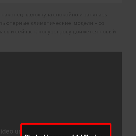
 наконец вздохнула спокойно и занялась
мпьютерные климатические модели – со
ась и сейчас к полуострову движется новый