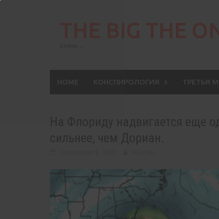
Skip
to
THE BIG THE O
content
come…
HOME
КОНСПИРОЛОГИЯ
ТРЕТЬЯ 
На Флориду надвигается еще од
сильнее, чем Дориан.
September 8, 2019
BIGONE