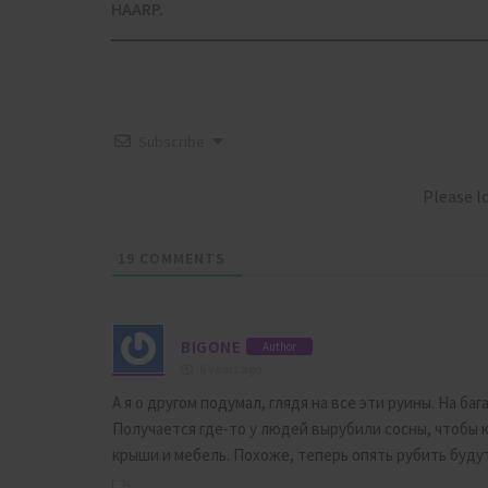
navigation
HAARP.
Subscribe
Please 
19
COMMENTS
BIGONE
Author
6 years ago
А я о другом подумал, глядя на все эти руины. На баг
Получается где-то у людей вырубили сосны, чтобы 
крыши и мебель. Похоже, теперь опять рубить будут