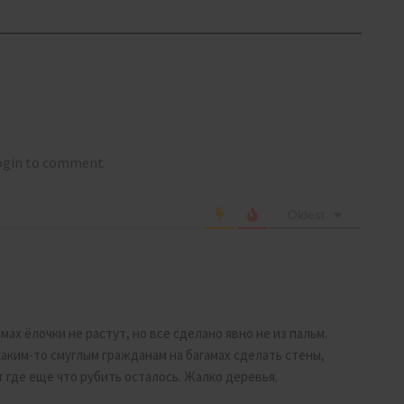
login to comment
Oldest
амах ёлочки не растут, но все сделано явно не из пальм.
каким-то смуглым гражданам на багамах сделать стены,
 где еще что рубить осталось. Жалко деревья.