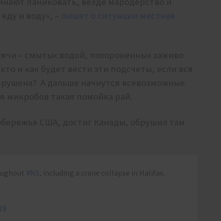
чинают паниковать, везде мародерство и
еду и воду», –
пишет о ситуации местная
сячи – смытых водой, похороненных заживо
кто и как будет вести эти подсчеты, если вся
азрушена? А дальше начнутся всевозможные
ля микробов такая помойка рай.
обережья США, достиг Канады, обрушил там
roughout
#NS
, including a crane collapse in Halifax.
19