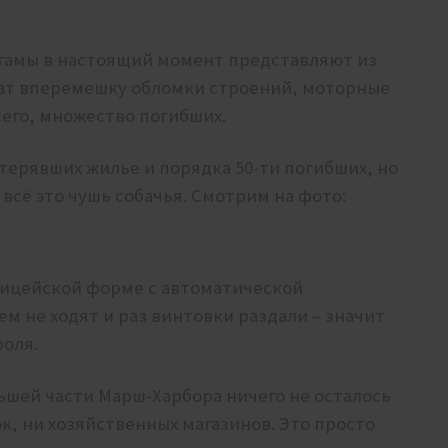
агамы в настоящий момент представляют из
жат вперемешку обломки строений, моторные
сего, множество погибших.
терявших жилье и порядка 50-ти погибших, но
всё это чушь собачья. Смотрим на фото:
лицейской форме с автоматической
м не ходят и раз винтовки раздали – значит
роля.
ьшей части Марш-Харбора ничего не осталось
ок, ни хозяйственных магазинов. Это просто