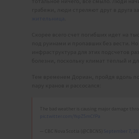
тотальное ничего, всё смыло. Люди на
грабежи, люди стреляют друг в друга за 
жительница
.
Скорее всего счет погибших идет на ты
под руинами и пропавших без вести. Но 
инфраструктура для этих подсчетов р
болезни, поскольку климат тёплый и д
Тем временем Дориан, пройдя вдоль п
пару кранов и рассосался:
The bad weather is causing major damage th
pic.twitter.com/YxpZ5mCfPa
— CBC Nova Scotia (@CBCNS)
September 7, 20