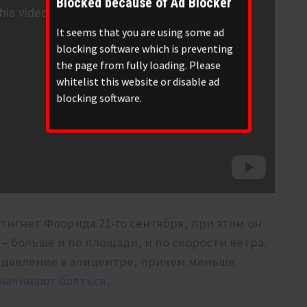
Blocked because of Ad Blocker
It seems that you are using some ad
blocking software which is preventing
the page from fully loading. Please
whitelist this website or disable ad
blocking software.
игнет Флорида 21-го сентября, при этом он
– больше и по площади, и по скорости ветра.
 давление в эпицентре, причем меньше
 начинают бояться
.