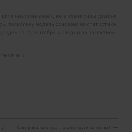
дате никто не знает, но в плане силы урагана
сь, поскольку модель основана на статистике
му ждем 21-го сентября и следим за развитием
44961050625
ту
Как правильно трактовать круги на полях?