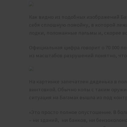
Как видно из подобных изображений Б
себя сплошную помойку, в которой ле
лодки, поломанные пальмы и, скорее в
Официальная цифра говорит о 70 000 по
из масштабов разрушений понятно, что 
На картинке запечатлен дяденька в по
винтовкой. Обычно копы с таким оружие
ситуация на Багамах вышла из под конт
«Это просто полное опустошение. В бол
– ни зданий, ни банков, ни бензоколон