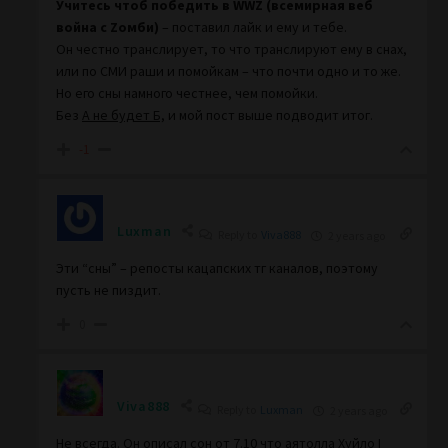
Учитесь чтоб победить в WWZ (всемирная веб
война с Zомби)
– поставил лайк и ему и тебе.
Он честно транслирует, то что транслируют ему в снах,
или по СМИ раши и помойкам – что почти одно и то же.
Но его сны намного честнее, чем помойки.
Без
А не будет Б,
и мой пост выше подводит итог.
-1
Luxman
Reply to
Viva888
2 years ago
Эти “сны” – репосты кацапских тг каналов, поэтому
пусть не пиздит.
0
Viva888
Reply to
Luxman
2 years ago
Не всегда. Он описал сон от 7.10 что аятолла Хуйло I