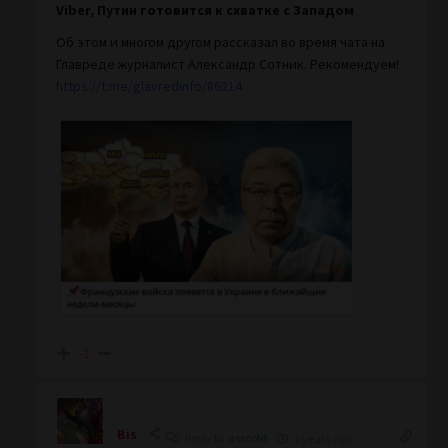
Viber, Путин готовится к схватке с Западом
Об этом и многом другом рассказал во время чата на
Главреде журналист Александр Сотник. Рекомендуем!
https://t.me/glavredinfo/86214
-1
Bis
Reply to
asscold
2 years ago