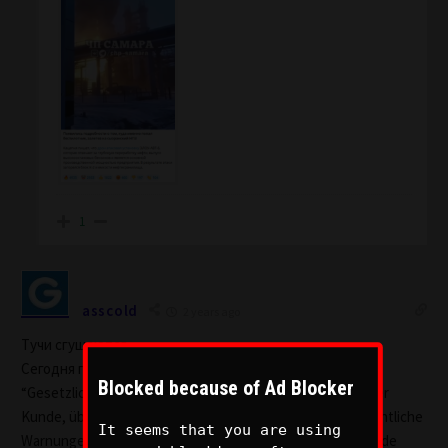
1
asscold
2 years ago
Тучи сгущаются.
Сегодня пришло смс от немецкого опсоса
Blocked because of Ad Blocker
“Gesetzliche Pflichtinfo zu öffentlichen Warnungen: Lieber
Kunde, über Ihr empfangsbereites Handy können Sie öffentliche
It seems that you are using
Warnungen durch die zuständigen Behörden über drohende