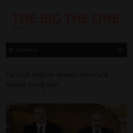
Skip
to
THE BIG THE ONE
content
come…
Main Menu
На этой неделе может начаться
новый конфликт.
March 19, 2024
BIGONE