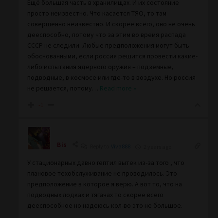
Ещё большая часть в хранилищах. И их состояние
просто неизвестно. Что касается ТЯО, то там
совершенно неизвестно. И скорее всего, оно не очень
дееспособно, потому что за этим во время распада
СССР не следили. Любые предположения могут быть
обоснованными, если россия решится провести какие-
либо испытания ядерного оружия – подземные,
подводные, в космосе или где-то в воздухе. Но россия
не решается, потому
…
Read more »
-1
Bis
Reply to
Viva888
2 years ago
У стационарных давно гептил вытек из-за того , что
плановое техобслуживание не проводилось. Это
предположение в которое я верю. А вот то, что на
подводных лодках и тягачах то скорее всего
дееспособное но надеюсь кол-во это не большое.