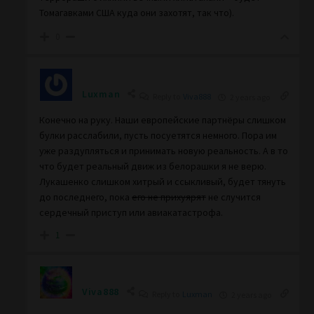
Томагавками США куда они захотят, так что).
0
Luxman
Reply to
Viva888
2 years ago
Конечно на руку. Наши европейские партнёры слишком
булки расслабили, пусть посуетятся немного. Пора им
уже раздупляться и принимать новую реальность. А в то
что будет реальный движ из белорашки я не верю.
Лукашенко слишком хитрый и ссыкливый, будет тянуть
до последнего, пока
его не прихуярят
не случится
сердечный приступ или авиакатастрофа.
1
Viva888
Reply to
Luxman
2 years ago