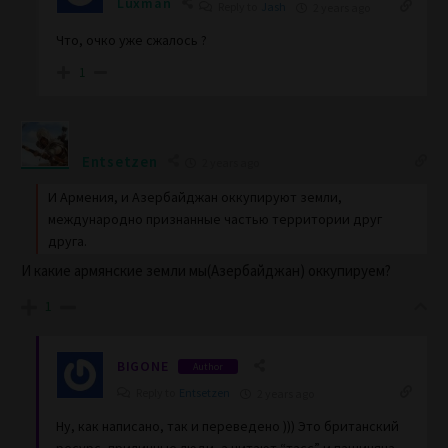
Luxman
Reply to
Jash
2 years ago
Что, очко уже сжалось ?
1
Entsetzen
2 years ago
И Армения, и Азербайджан оккупируют земли,
международно признанные частью территории друг
друга.
И какие армянские земли мы(Азербайджан) оккупируем?
1
BIGONE
Author
Reply to
Entsetzen
2 years ago
Ну, как написано, так и переведено ))) Это британский