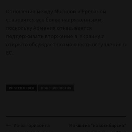
Отношения между Москвой и Ереваном
становятся все более напряженными,
поскольку Армения отказывается
поддерживать вторжение в Украину и
открыто обсуждает возможность вступления в
ЕС.
POSTED UNDER
КОНСПИРОЛОГИЯ
Post
Из-за горизонта
Мокши из “новосибирска”
navigation