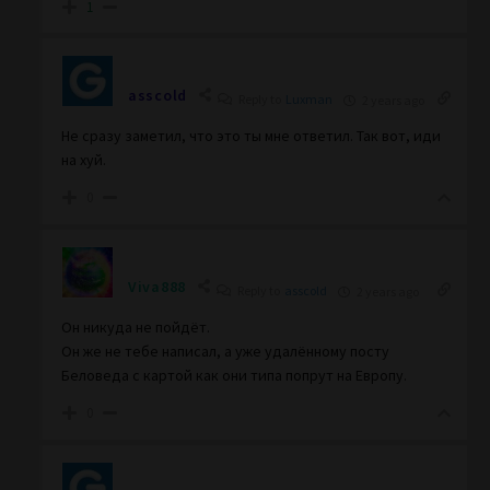
1
asscold
Reply to
Luxman
2 years ago
Не сразу заметил, что это ты мне ответил. Так вот, иди
на хуй.
0
Viva888
Reply to
asscold
2 years ago
Он никуда не пойдёт.
Он же не тебе написал, а уже удалённому посту
Беловеда с картой как
они типа попрут на Европу.
0