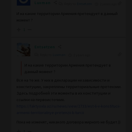
Luxman
Reply to
Entsetzen
2 years ago
И на какие территории Армения претендует в данный
момент ?
1
Entsetzen
Reply to
Luxman
2 years ago
И на какие территории Армения претендует в
данный момент ?
Все на те же. У них в декларации независимости и
конституции, закреплены территориальные претензии.
Здесь подробней эти моменты в их конституции и
ссылки на первоисточник.
https://faktyoxla.az/ru/news/view/2733/est-li-v-konstitucii-
armenii-territorialnye-pretenzii-k-turcii
Пока не изменят, никакого договора мирного не будет.))
1