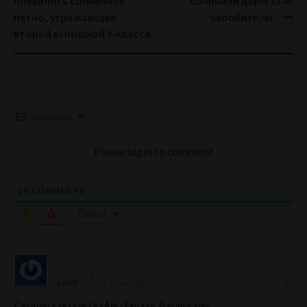
появилось солнечное
сочинили царю 33-ю
пятно, угрожающее
челобитную.
второй вспышкой Y-класса.
Subscribe
Please login to comment
29
COMMENTS
Oldest
Jash
2 years ago
Саудовская газета «Аль-Хадат»: Вашингтон