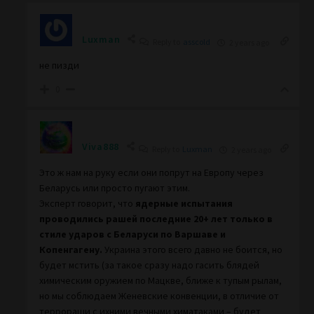
Luxman
Reply to
asscold
2 years ago
не пизди
0
Viva888
Reply to
Luxman
2 years ago
Это ж нам на руку если они попрут на Европу через
Беларусь или просто пугают этим.
Эксперт говорит, что
ядерные испытания
проводились рашей последние 20+ лет только в
стиле ударов с Беларуси по Варшаве и
Копенгагену.
Украина этого всего давно не боится, но
будет мстить (за такое сразу надо гасить блядей
химическим оружием по Мацкве, ближе к тупым рылам,
но мы соблюдаем Женевские конвенции, в отличие от
террораши с ихними вечными химатаками – будет