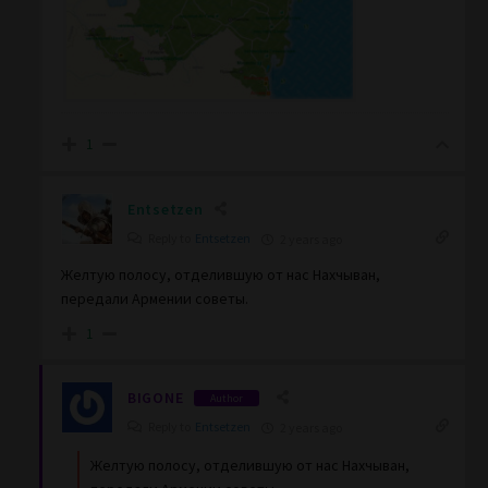
1
Entsetzen
Reply to
Entsetzen
2 years ago
Желтую полосу, отделившую от нас Нахчыван,
передали Армении советы.
1
BIGONE
Author
Reply to
Entsetzen
2 years ago
Желтую полосу, отделившую от нас Нахчыван,