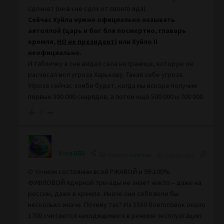
сдохнет (он в сне сдох от своего яда).
Сейчас Хуйла нужно официально называть
аятоллой (царь и бог бля посмертно, главарь
кремля,
НО не президент
) или Хуйло II
неофициально.
И табличку в сне видел села на границе, которую он
расчесал мол угроза Харькову. Такая себе угроза.
Угроза сейчас зомби будет, когда мы вскоре получим
первые 300 000 снарядов, а потом ещё 500 000 и 700 000.
0
Viva888
Reply to
Luxman
2 years ago
О точном состоянии всей РЖАВОЙ и 99-100%
ФУФЛОВОЙ ядерной три-ады не знает никто – даже на
россии, даже в кремле. Иначе они себя вели бы
несколько иначе. Почему так? Из 5580 боеголовок около
1700 считаются находящимися в режиме эксплуатации.