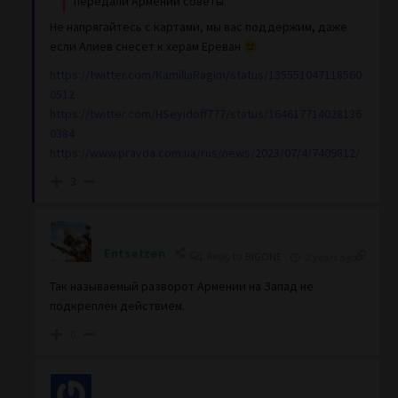
передали Армении советы.
Не напрягайтесь с картами, мы вас поддержим, даже
если Алиев снесет к херам Ереван
https://twitter.com/KamillaRagim/status/135551047118560
0512
https://twitter.com/HSeyidoff777/status/164617714028136
0384
https://www.pravda.com.ua/rus/news/2023/07/4/7409812/
3
Entsetzen
Reply to
BIGONE
2 years ago
Так называемый разворот Армении на Запад не
подкреплен действием.
0