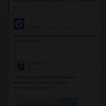
ресурс, приличные люди, а читают “тасс” и пашиняна.
1
Luxman
Reply to
Entsetzen
2 years ago
Могу предположить там речь идёт вообще про период
ЗСФСР а не про 90е
1
Entsetzen
Reply to
Luxman
2 years ago
С такой территорией АДР (Азербайджан)
недобровольно вошел в состав ссср.
Карта. Периода 1918-1922.