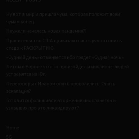
Ну вот в мир и пришла чума, которая положит всем
чумам конец.
Неужели началась новая пандемия?!
Правительство США приказало пастырям готовить
стадо к РАСКРЫТИЮ.
«Судный день» отменяется ибо грядет «Судная ночь».
Летом в Европе что-то произойдет и миллионы людей
устремятся на Юг.
Переговоры с Ираном опять провалились. Опять
эскалация?
Готовится фальшивое вторжение инопланетян и
узнавших про это ликвидируют?
Home
5G