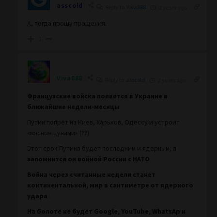
asscold
Reply to
Viva888
2 years ago
А, тогда прошу прощения.
0
Viva888
Reply to
asscold
2 years ago
Французские войска появятся в Украине в
ближайшие недели-месяцы
Путин попрёт на Киев, Харьков, Одессу и устроит
«мясное цунами» (??)
Этот срок Путина будет последним и ядерным, а
запомнится он войной России с НАТО
Война через считанные недели станет
континентальной, мир в сантиметре от ядерного
удара
На болоте не будет Google, YouTube, WhatsAp и