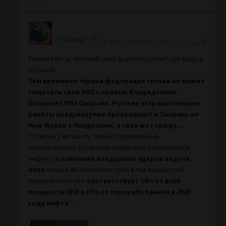
Viva888
Reply to
Entsetzen
2 years ago
Гарная карта, зелёный цвет дорогого стоит, как вода в
пустыне.
Тем временем чёрная федерация ситхов не может
защитить свои НПЗ с кровью блудодеяния.
Полыхает НПЗ Сызрани. Русские устрашительные
ракеты предсказуемо превращают в Сызрань не
Нью-Йорки с Лондонами, а свои же города…
“Если же учитывать только проверенные
повреждённые установки первичной переработки
нефти, то
кампания воздушных ударов задела
пока
только 46 миллионов тонн в год мощностей
переработки, что
соответствует 14% от всей
мощности НПЗ и 17% от переработанной в 2023
году нефти”.