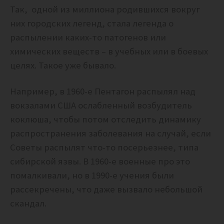
Так, одной из миллиона родившихся вокруг
них городских легенд, стала легенда о
распылении каких-то патогенов или
химических веществ – в учебных или в боевых
целях. Такое уже бывало.
Например, в 1960-е Пентагон распылял над
вокзалами США ослабленный возбудитель
коклюша, чтобы потом отследить динамику
распространения заболевания на случай, если
Советы распылят что-то посерьезнее, типа
сибирской язвы. В 1960-е военные про это
помалкивали, но в 1990-е учения были
рассекречены, что даже вызвало небольшой
скандал.