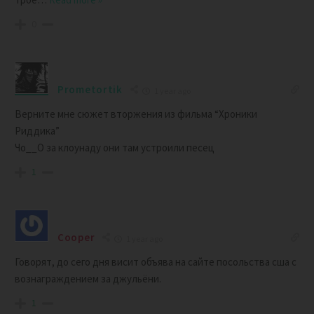
0
Prometortik
1 year ago
Верните мне сюжет вторжения из фильма “Хроники
Риддика”
Чо__О за клоунаду они там устроили песец
1
Cooper
1 year ago
Говорят, до сего дня висит объява на сайте посольства сша с
вознаграждением за джульёни.
1