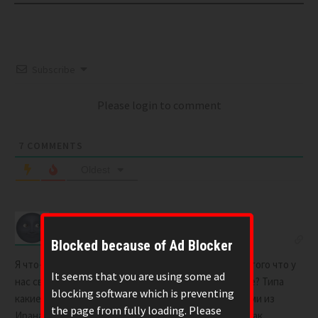
Subscribe
Please login to comment
7
COMMENTS
Oldest
TTpoTToBeDHuK
1 year ago
Blocked because of Ad Blocker
Я что-то не особо придавал этому внимание из-за того что у
It seems that you are using some ad
нас своих проблем полно. Что за дроны это вообще? Типа
blocking software which is preventing
какие-то НЛО появились и Госдеп назвал их дронами из
the page from fully loading. Please
Ирана? Так что-ли? Звучит как бред конечно если так.