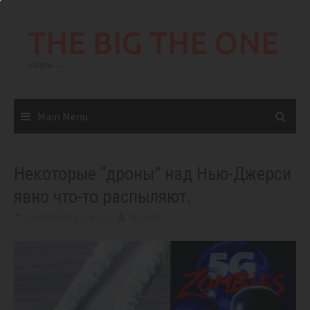
Skip
to
THE BIG THE ONE
content
come…
Main Menu
Некоторые “дроны” над Нью-Джерси
явно что-то распыляют.
December 14, 2024
BIGONE