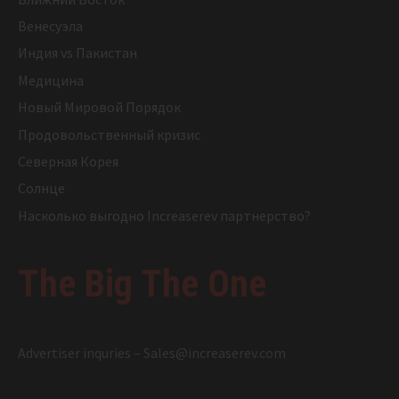
Венесуэла
Индия vs Пакистан
Медицина
Новый Мировой Порядок
Продовольственный кризис
Северная Корея
Солнце
Насколько выгодно Increaserev партнерство?
The Big The One
Advertiser inquries –
Sales@increaserev.com