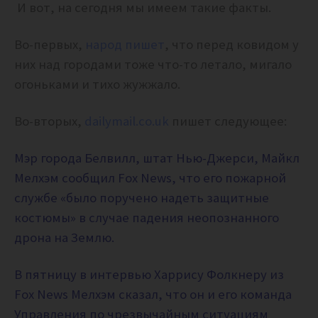
И вот, на сегодня мы имеем такие факты.
Во-первых,
народ пишет
, что перед ковидом у
них над городами тоже что-то летало, мигало
огоньками и тихо жужжало.
Во-вторых,
dailymail.co.uk
пишет следующее:
Мэр
города Белвилл, штат Нью-Джерси, Майкл
Мелхэм сообщил Fox News, что его пожарной
службе «было поручено надеть защитные
костюмы» в случае падения неопознанного
дрона на Землю.
В пятницу в интервью Харрису Фолкнеру из
Fox News Мелхэм сказал, что он и его команда
Управления по чрезвычайным ситуациям