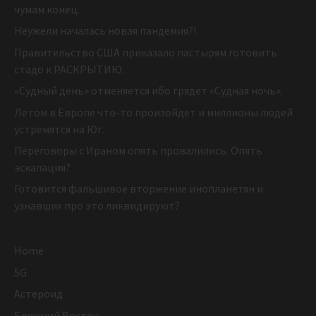
чумам конец.
Неужели началась новая пандемия?!
Правительство США приказало пастырям готовить
стадо к РАСКРЫТИЮ.
«Судный день» отменяется ибо грядет «Судная ночь».
Летом в Европе что-то произойдет и миллионы людей
устремятся на Юг.
Переговоры с Ираном опять провалились. Опять
эскалация?
Готовится фальшивое вторжение инопланетян и
узнавших про это ликвидируют?
Home
5G
Астероид
Ближний Восток