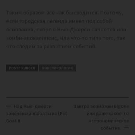
Таким образом все как бы сходится. Поэтому,
если городская легенда имеет под собой
основания, скоро в Нью-Джерси начнется или
зомби-апокалипсис, или что-то типа того, так
что следим за развитием событий.
POSTED UNDER
КОНСПИРОЛОГИЯ
Post
Над Нью-Джерси
Завтра возможен BigOne
navigation
замечены аппараты из I Pet
или даже какое-то
Goat II.
астрономическое
событие.