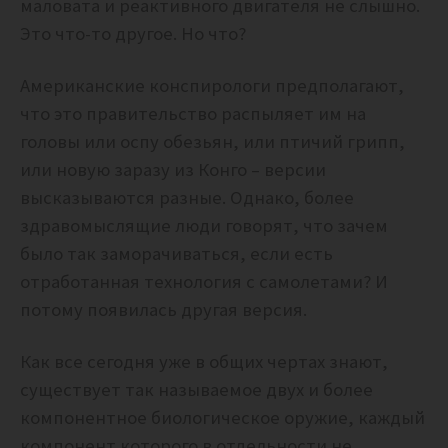
маловата и реактивного двигателя не слышно.
Это что-то другое. Но что?
Американские конспирологи предполагают,
что это правительство распыляет им на
головы или оспу обезьян, или птичий грипп,
или новую заразу из Конго – версии
высказываются разные. Однако, более
здравомыслящие люди говорят, что зачем
было так заморачиваться, если есть
отработанная технология с самолетами? И
потому появилась другая версия.
Как все сегодня уже в общих чертах знают,
существует так называемое двух и более
компонентное биологическое оружие, каждый
компонент которого в отдельности не