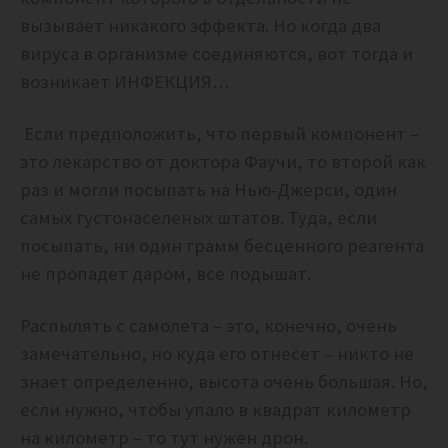
вызывает никакого эффекта. Но когда два
вируса в организме соединяются, вот тогда и
возникает ИНФЕКЦИЯ…
Если предположить, что первый компонент –
это лекарство от доктора Фаучи, то второй как
раз и могли посыпать на Нью-Джерси, один
самых густонаселеных штатов. Туда, если
посыпать, ни один грамм бесценного реагента
не пропадет даром, все подышат.
Распылять с самолета – это, конечно, очень
замечательно, но куда его отнесет – никто не
знает определенно, высота очень большая. Но,
если нужно, чтобы упало в квадрат километр
на километр – то тут нужен дрон.