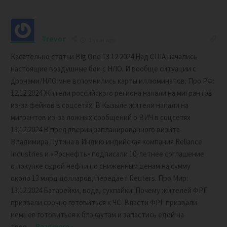
Trevor
1 year ago
Касательно статьи Big One 13.12.2024 Над США начались
настоящие воздушные бои с НЛО. И вообще ситуации с
дронами/НЛО мне вспомнились карты иллюминатов: Про РФ:
12.12.2024 Жители российского региона напали на мигрантов
из-за фейков в соцсетях. В Кызыле жители напали на
мигрантов из-за ложных сообщений о ВИЧ в соцсетях
13.12.2024 В преддверии запланированного визита
Владимира Путина в Индию индийская компания Reliance
Industries и «Роснефть» подписали 10-летнее соглашение
о покупке сырой нефти по сниженным ценам на сумму
около 13 млрд долларов, передает Reuters. Про Мир:
13.12.2024 Батарейки, вода, сухпайки: Почему жителей ФРГ
призвали срочно готовиться к ЧС. Власти ФРГ призвали
немцев готовиться к блэкаутам и запастись едой на
трое
…
Read more »