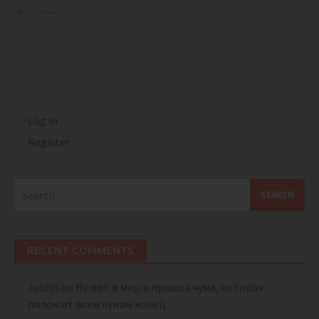
0
Log in
Register
Search
for:
RECENT COMMENTS
Justin
on
Ну вот в мир и пришла чума, которая
положит всем чумам конец.