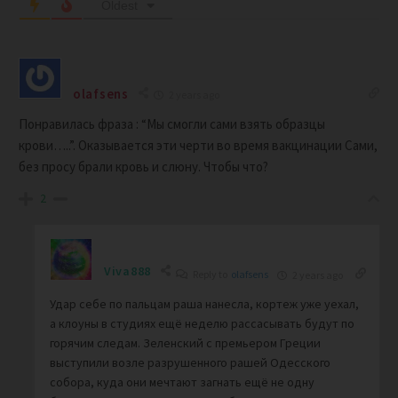
Oldest
olafsens
2 years ago
Понравилась фраза : “Мы смогли сами взять образцы
крови…..”. Оказывается эти черти во время вакцинации Сами,
без просу брали кровь и слюну. Чтобы что?
2
Viva888
Reply to
olafsens
2 years ago
Удар себе по пальцам раша нанесла, кортеж уже уехал,
а клоуны в студиях ещё неделю рассасывать будут по
горячим следам. Зеленский с премьером Греции
выступили возле разрушенного рашей Одесского
собора, куда они мечтают загнать ещё не одну