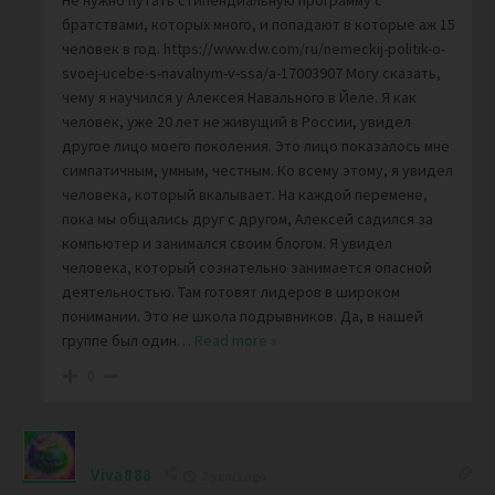
Не нужно путать стипендиальную программу с
братствами, которых много, и попадают в которые аж 15
человек в год. https://www.dw.com/ru/nemeckij-politik-o-
svoej-ucebe-s-navalnym-v-ssa/a-17003907 Могу сказать,
чему я научился у Алексея Навального в Йеле. Я как
человек, уже 20 лет не живущий в России, увидел
другое лицо моего поколения. Это лицо показалось мне
симпатичным, умным, честным. Ко всему этому, я увидел
человека, который вкалывает. На каждой перемене,
пока мы общались друг с другом, Алексей садился за
компьютер и занимался своим блогом. Я увидел
человека, который сознательно занимается опасной
деятельностью. Там готовят лидеров в широком
понимании. Это не школа подрывников. Да, в нашей
группе был один
…
Read more »
0
Viva888
2 years ago