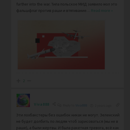
further into the war. Типа польское МИД заявило мол это
фальшфлаг против раши и втягивание
…
Read more »
2
Viva888
Reply to
Viva888
2 years ago
Эти лохбакстеры без ошибок никак не могут. Зеленский
не будет долбить по людям
чтоб зарисоваться
(мы не в
раше), а были жертвы. И была ракетная тревога, всё как