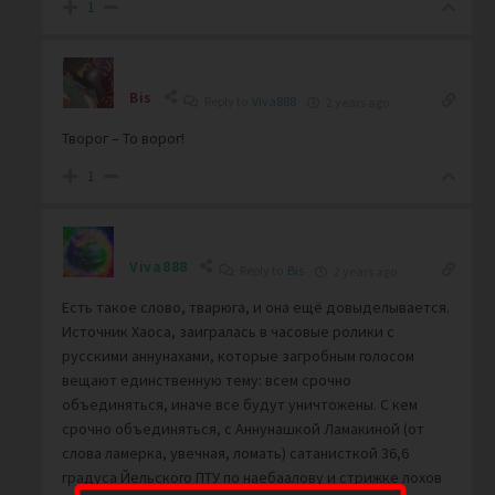
1
Bis
Reply to
Viva888
2 years ago
Творог – То ворог!
1
Viva888
Reply to
Bis
2 years ago
Есть такое слово, тварюга, и она ещё довыделывается.
Источник Хаоса, заигралась в часовые ролики с
русскими аннунахами, которые загробным голосом
вещают единственную тему: всем срочно
объединяться, иначе все будут уничтожены. С кем
срочно объединяться, с Аннунашкой Ламакиной (от
слова ламерка, увечная, ломать) сатанисткой 36,6
градуса Йельского ПТУ по наебаалову и стрижке лохов