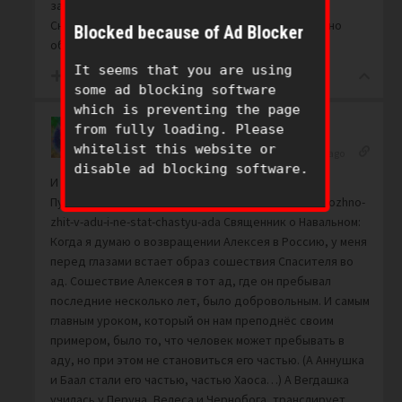
за бабосики и её аннунахами?
Сначала пусть рот отмоет, а потом со всеми срочно
Blocked because of Ad Blocker
объединяется.
It seems that you are using
0
some ad blocking software
which is preventing the page
from fully loading. Please
whitelist this website or
Viva888
Reply to
Viva888
2 years ago
disable ad blocking software.
И Вакарчук. Но Навальный боролся с антихристом
Путлером. https://meduza.io/feature/2024/02/21/mozhno-
zhit-v-adu-i-ne-stat-chastyu-ada Священник о Навальном:
Когда я думаю о возвращении Алексея в Россию, у меня
перед глазами встает образ сошествия Спасителя во
ад. Сошествие Алексея в тот ад, где он пребывал
последние несколько лет, было добровольным. И самым
главным уроком, который он нам преподнёс своим
примером, было то, что человек может пребывать в
аду, но при этом не становиться его частью. (А Аннушка
и Баал стали его частью, частью Хаоса…) А Вегдашка
училась у Перуна, Велеса и Чернобога, транслирует