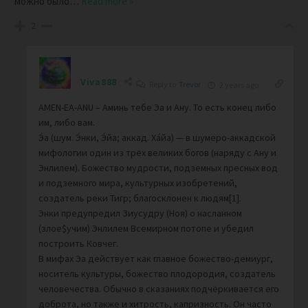
можно было
…
Read more »
2
Viva888
Reply to
Trevor
2 years ago
AMEN-EA-ANU – Аминь тебе Эа и Ану. То есть конец либо
им, либо вам.
Э́а (шум. Э́нки, Э́йа; аккад. Ха́йа) — в шумеро-аккадской
мифологии один из трёх великих богов (наряду с Ану и
Энлилем). Божество мудрости, подземных пресных вод
и подземного мира, культурных изобретений,
создатель реки Тигр; благосклонен к людям[1].
Энки предупредил Зиусудру (Ноя) о насланном
(злое$учим) Энлилем Всемирном потопе и убедил
построить Ковчег.
В мифах Эа действует как главное божество-демиург,
носитель культуры, божество плодородия, создатель
человечества. Обычно в сказаниях подчёркивается его
доброта, но также и хитрость, капризность. Он часто