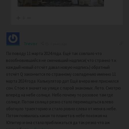
0
Trevor
2 years ago
По поводу 11 марта 2024 года. Ещё так совпало что
возобновившийся не сменивший надписи( что странно т.к
каждый новый отсчёт давал новую надпись) обратный
отсчёт Q закончится по странному совпадению именно 11
марта 2024 года: Калькулятор дат Ещё вчера мне приснился
сон. Стою я значит на улице с парой знакомых. Лето. Смотрю
вперёд на небе солнце. Небо почему то розовое там где
солнце. Потом солнце резко стало перемещаться влево
обогнуло траекторию и стало ровно слева от меня в небе.
Потом появилась какая то планета в небе похожая на
Юпитер и она стала приближаться да так резко что аж