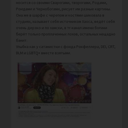
носится со своими Сварогами, творогами, Родами,
Роидами и Чернобогами, рисует им разные картины.
Она же в шарфе с черепом и костями шиковала в
студиях, называет себя источником Хаоса, ведёт себя
очень дерзко и по хамски, в тг-канал имени богини
берёт только проплаченных лохов, остальных нещадно
банит.
Улыбка как у сатанистки с фонда Рокфеллера, DEI, СRT,
BLM и LGBTQ+ вместе взятыми.