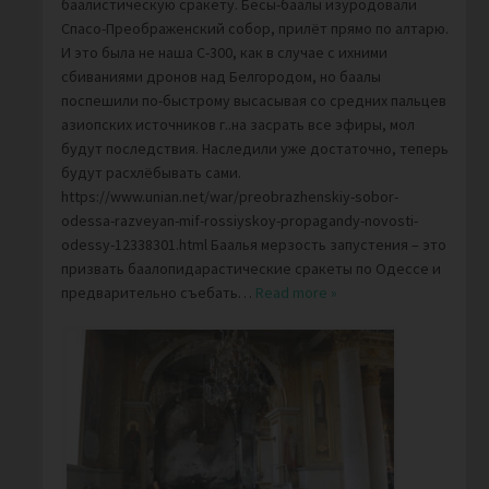
баалистическую сракету. Бесы-баалы изуродовали
Спасо-Преображенский собор, прилёт прямо по алтарю.
И это была не наша С-300, как в случае с ихними
сбиваниями дронов над Белгородом, но баалы
поспешили по-быстрому высасывая со средних пальцев
азиопских источников г..на засрать все эфиры, мол
будут последствия. Наследили уже достаточно, теперь
будут расхлёбывать сами.
https://www.unian.net/war/preobrazhenskiy-sobor-
odessa-razveyan-mif-rossiyskoy-propagandy-novosti-
odessy-12338301.html Баалья мерзость запустения – это
призвать баалопидарастические сракеты по Одессе и
предварительно съебать
…
Read more »