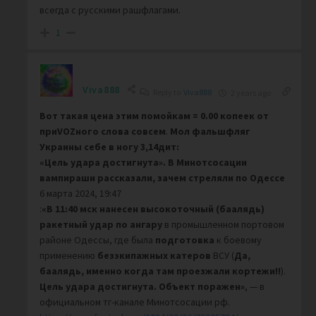
всегда с русскими рашфлагами.
1
Viva888
Reply to
Viva888
2 years ago
Вот такая цена этим помойкам = 0.00 копеек от
приVOZного слова совсем
.
Мол фальшфляг
Украины себе в ногу 3,14дит:
«Цель удара достигнута». В Минотсосации
вампираши рассказали, зачем стреляли по Одессе
6 марта 2024, 19:47
:
«В 11:40 мск нанесен высокоточный
(баалядь)
ракетный удар по ангару
в промышленном портовом
районе Одессы, где была
подготовка
к боевому
применению
безэкипажных катеров
ВСУ (
Да,
баалядь, именно когда там проезжали кортежи!!
).
Цель удара достигнута. Объект поражен»
, — в
официальном тг-канале Минотсосации рф.