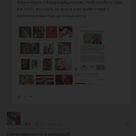
Клон и Нерон 2.0 подходящая роль, чтоб угробить США,
и в 2030 г. воссесть на трон в 3-ем Храме и ещё 3
распрекрасных года до конца света?
0
Bis
2 years ago
Смена марионеток и декораций.