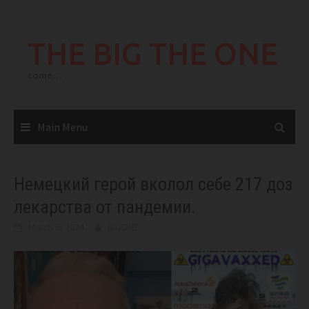
Skip
to
THE BIG THE ONE
content
come…
Main Menu
Немецкий герой вколол себе 217 доз
лекарства от пандемии.
March 6, 2024
BIGONE