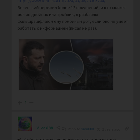
https://www.fontanka.ru/2024/03/06/73305704/
Зеленский пережил более 12 покушений, и кто скажет
мол он двойник или тройник, я разбаалю
фальшрашфлагом ему помойный рот, если оно не умеет
работать с информацией (писал не раз).
1
Viva888
Reply to
Viva888
2 years ago
+1. Действительно, времени тратится немало, как