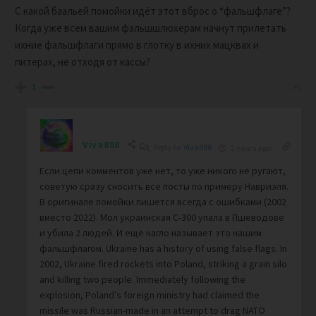
С какой баальей помойки идёт этот вброс о “фальшфлаге”?
Когда уже всем вашим фальшшлюхерам начнут прилетать
ихние фальшфлаги прямо в глотку в ихних мацквах и
питерах, не отходя от кассы?
1
Viva888
Reply to
Viva888
2 years ago
Если цепи комментов уже нет, то уже никого не ругают,
советую сразу сносить все посты по примеру Навриэля.
В оригинале помойки пишется всегда с ошибками (2002
вместо 2022). Мол украинская С-300 упала в Пшеводове
и убила 2 людей. И ещё нагло называет это нашим
фальшфлагом. Ukraine has a history of using false flags. In
2002, Ukraine fired rockets into Poland, striking a grain silo
and killing two people. Immediately following the
explosion, Poland’s foreign ministry had claimed the
missile was Russian-made in an attempt to drag NATO