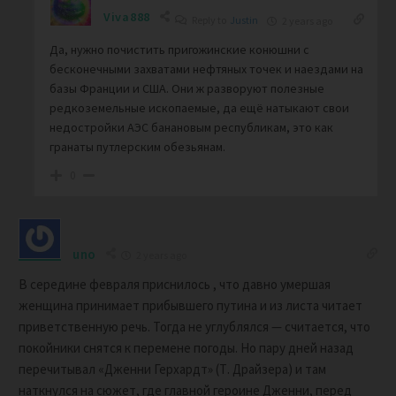
Viva888
Reply to
Justin
2 years ago
Да, нужно почистить пригожинские конюшни с
бесконечными захватами нефтяных точек и наездами на
базы Франции и США. Они ж разворуют полезные
редкоземельные ископаемые, да ещё натыкают свои
недостройки АЭС банановым республикам, это как
гранаты путлерским обезьянам.
0
uno
2 years ago
В середине февраля приснилось , что давно умершая
женщина принимает прибывшего путина и из листа читает
приветственную речь. Тогда не углублялся — считается, что
покойники снятся к перемене погоды. Но пару дней назад
перечитывал «Дженни Герхардт» (Т. Драйзера) и там
наткнулся на сюжет, где главной героине Дженни, перед