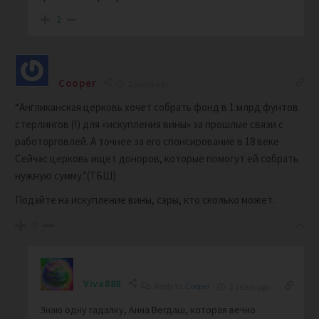
2
Cooper
2 years ago
“Англиканская церковь хочет собрать фонд в 1 млрд фунтов
стерлингов (!) для «искупления вины» за прошлые связи с
работорговлей. А точнее за его спонсирование в 18 веке
Сейчас церковь ищет доноров, которые помогут ей собрать
нужную сумму.”(ТБШ)
Подайте на искупление вины, сэры, кто сколько может.
0
Viva888
Reply to
Cooper
2 years ago
Знаю одну гадалку, Анна Вегдаш, которая вечно