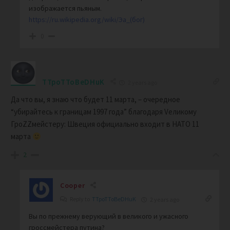
изображается пьяным.
https://ru.wikipedia.org/wiki/Эа_(бог)
0
TTpoTToBeDHuK
2 years ago
Да что вы, я знаю что будет 11 марта, – очередное
“убирайтесь к границам 1997 года” благодаря Vеликому
ГроZZмейстеру: Швеция официально входит в НАТО 11
марта
2
Cooper
Reply to
TTpoTToBeDHuK
2 years ago
Вы по прежнему верующий в великого и ужасного
гроссмейстера путина?