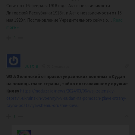
Совет от 16 февраля 1918 года. Акт о независимости
Литовской Республики 1918 г. и Акт о независимости от 15
мая 1920 г. Постановление Учредительного сейма о
…
Read
more »
3
Justin
2 years ago
WSJ: Зеленский отправил украинских военных в Судан
на помощь главе страны, тайно поставлявшему оружие
Киеву
https://meduza.io/news/2024/03/06/wsj-zelenskiy-
otpravil-ukrainskih-voennyh-v-sudan-na-pomosch-glave-strany-
tayno-postavlyavshemu-oruzhie-kievu
1