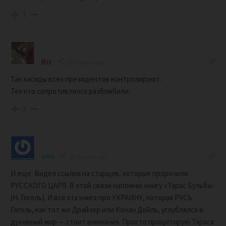
1
Bis
2 years ago
Так хасиды всех президентов контролируют.
Тех кто сопротивлялся разбомбили.
2
uno
2 years ago
И еще. Видел ссылки на старцев, которые пророчили
РУССКОГО ЦАРЯ. В этой связи напомню книгу «Тарас Бульба»
(Н. Гоголь). И вся эта книга про УКРАИНУ, которая РУСЬ.
Гоголь, как тот же Драйзер или Конан Дойль, углублялся в
духовный мир — стоит внимания. Просто процитирую Тараса