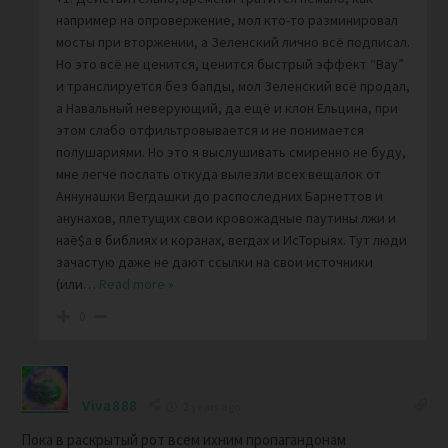
например на опровержение, мол кто-то разминировал
мосты при вторжении, а Зеленский лично всё подписал.
Но это всё не ценится, ценится быстрый эффект “Вау”
и транслируется без бапды, мол Зеленский всё продал,
а Навальный неверующий, да ещё и клон Ельцина, при
этом слабо отфильтровывается и не понимается
полушариями. Но это я выслушивать смиренно не буду,
мне легче послать откуда вылезли всех вещалок от
Аннунашки Вегдашки до распоследних Барнеттов и
анунахов, плетущих свои кровожадные паутины лжи и
наё$а в библиях и коранах, вегдах и ИсТорыях. Тут люди
зачастую даже не дают ссылки на свои источники
(или
…
Read more »
0
Viva888
2 years ago
Пока в раскрытый рот всем ихним пропагандонам