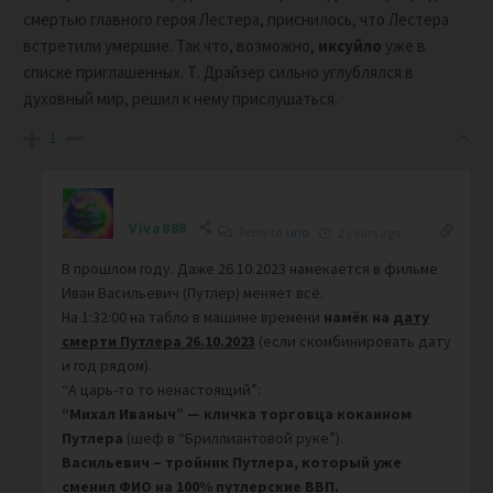
смертью главного героя Лестера, приснилось, что Лестера
встретили умершие. Так что, возможно,
иксуйло
уже в
списке приглашенных. Т. Драйзер сильно углублялся в
духовный мир, решил к нему прислушаться.
1
Viva888
Reply to
uno
2 years ago
В прошлом году. Даже 26.10.2023 намекается в фильме
Иван Васильевич (Путлер) меняет всё.
На 1:32:00 на табло в машине времени
намёк на
дату
смерти Путлера 26.10.2023
(если скомбинировать дату
и год рядом).
“А царь-то то ненастоящий”:
“Михал Иваныч” — кличка торговца кокаином
Путлера
(шеф в “Бриллиантовой руке”).
Васильевич – тройник Путлера, который уже
сменил ФИО на 100% путлерские ВВП.