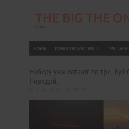
Skip
to
THE BIG THE O
content
come…
HOME
КОНСПИРОЛОГИЯ
ТРЕТЬЯ 
Нибиру уже летают по три. Куб
Невадой.
October 5, 2021
BIGONE