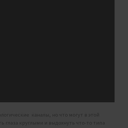
логические каналы, но что могут в этой
ь глаза круглыми и выдохнуть что-то типа