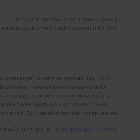
t C. Waring
смог продвинутся немного дальше
шел еще один отчет о наблюдении НЛО. Это
 люди видят в небе не первый раз, но их
Возможно и скорее всего какие-то НЛО-
х военных, но огромные стержни, кубы и
араты более крупные и постройка таких
олнима. Да и технологии там посерьезнее.
чем кубы и стержни,
фотографируют сейчас