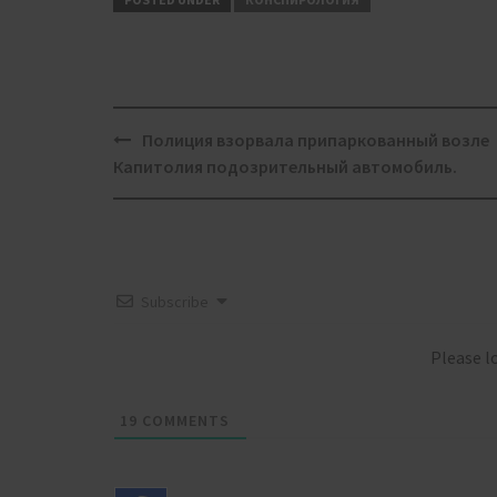
Post
Полиция взорвала припаркованный возле
navigation
Капитолия подозрительный автомобиль.
Subscribe
Please 
19
COMMENTS