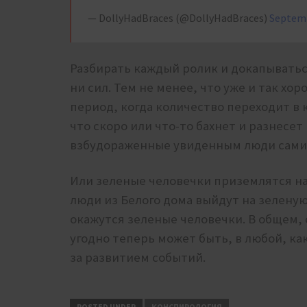
— DollyHadBraces (@DollyHadBraces)
Septemb
Разбирать каждый ролик и докапываться
ни сил. Тем не менее, что уже и так хо
период, когда количество переходит в 
что скоро или что-то бахнет и разнесе
взбудораженные увиденным люди сами ра
Или зеленые человечки приземлятся на
люди из Белого дома выйдут на зеленую
окажутся зеленые человечки. В общем, с
угодно теперь может быть, в любой, ка
за развитием событий.
POSTED UNDER
КОНСПИРОЛОГИЯ