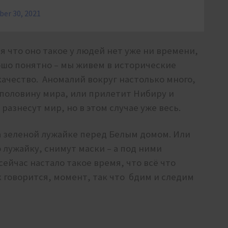
er 30, 2021
 что оно такое у людей нет уже ни времени,
рошо понятно – мы живем в исторические
качество. Аномалий вокруг настолько много,
т половину мира, или прилетит Нибиру и
знесут мир, но в этом случае уже весь.
 зеленой лужайке перед Белым домом. Или
 лужайку, снимут маски – а под ними
ейчас настало такое время, что всё что
к говорится, момент, так что бдим и следим