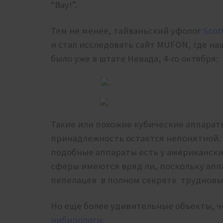
“Вау!”.
Тем не менее, тайваньский уфолог
Scot
и стал исследовать сайт MUFON, где на
было уже в штате Невада, 4-го октября:
Такие или похожие кубические аппараты
принадлежность остается непонятной. 
подобные аппараты есть у американски
сферы имеются вряд ли, поскольку апп
пепелацев в полном секрете трудновып
Но еще более удивительные объекты, 
нибирологи: