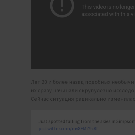
Лет 20 и более назад подобных необыч
их сразу начинали скрупулезно исследо
Сейчас ситуация радикально изменилась
Just spotted falling from the skies in Simpson
pic.twitter.com/mv8FMZ9c8f