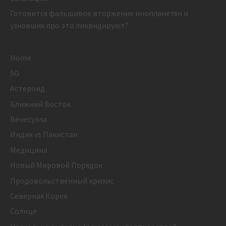
Готовится фальшивое вторжение инопланетян и
узнавших про это ликвидируют?
Home
5G
Астероид
Ближний Восток
Венесуэла
Индия vs Пакистан
Медицина
Новый Мировой Порядок
Продовольственный кризис
Северная Корея
Солнце