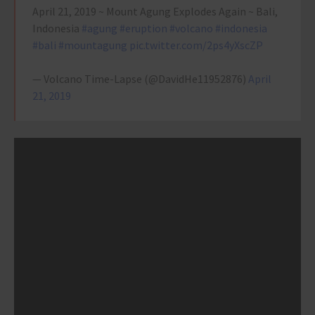
April 21, 2019 ~ Mount Agung Explodes Again ~ Bali,
Indonesia
#agung
#eruption
#volcano
#indonesia
#bali
#mountagung
pic.twitter.com/2ps4yXscZP
— Volcano Time-Lapse (@DavidHe11952876)
April
21, 2019