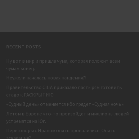
RECENT POSTS
Ну вот в мир и пришла чума, которая положит всем
чумам конец.
Неужели началась новая пандемия?!
Правительство США приказало пастырям готовить
стадо к РАСКРЫТИЮ.
«Судный день» отменяется ибо грядет «Судная ночь».
Летом в Европе что-то произойдет и миллионы людей
устремятся на Юг.
Переговоры с Ираном опять провалились. Опять
эскалация?