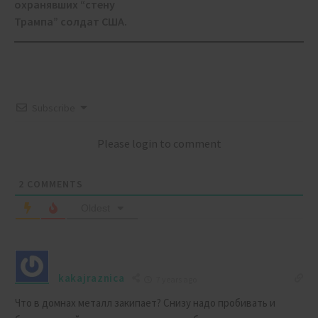
охранявших “стену
Трампа” солдат США.
Subscribe
Please login to comment
2
COMMENTS
Oldest
kakajraznica
7 years ago
Что в домнах металл закипает? Снизу надо пробивать и