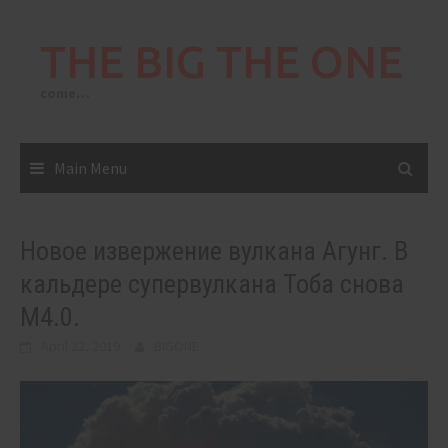
Skip
to
THE BIG THE ONE
content
come…
Main Menu
Новое извержение вулкана Агунг. В
кальдере супервулкана Тоба снова
М4.0.
April 22, 2019
BIGONE