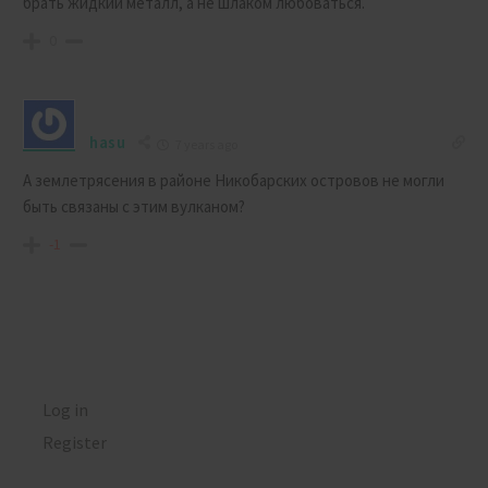
брать жидкий металл, а не шлаком любоваться.
0
hasu
7 years ago
А землетрясения в районе Никобарских островов не могли
быть связаны с этим вулканом?
-1
Log in
Register