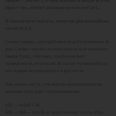
зверя» – значит с этими шарами в ведре все не
прост так, значит реально нужно считать.
И они начали считать, получив два волшебных
числа 36 и 5.
Слово «зверь» употребляется в Откровении 36
раз. Слово «число» используется в отношении
зверя 5 раз, поэтому, предполагают
нумерологи, это число 36 какое-то волшебное,
его нужно использовать в расчетах.
Как намек на то, что мысль нумерологов на
верном пути дает суммирование:
616 → 6x1x6 = 36
666 → 666 — это 36-е треугольное число. Или