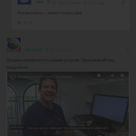
uno
Reply to
Nemo
1 year ago
Это василиск — ножки только две.
1
Viva888
1 year ago
Лучшие нумерологи к вашим услугам. Присаживайтесь
поудобнее…