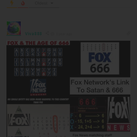
Oldest
Viva888
1 year ago