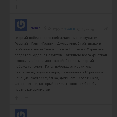
0
Nemo
Reply to
Viva888
1 year ago
Георгий-победоносец побеждает змея-искусителя.
Георгий – Генуя (Георгия, Джорджия). Змей (дракон) –
гербовый символ Семьи Боргезе. Боргезе и Фарнезе –
создатели ордена иезуитов – злейшего врага христиан
в эпоху т. н. “религиозных войн”. То есть Георгий
побеждает змея – Генуя побеждает иезуитов.
Зверь, выходящий из моря, с 7 головами и 10 рогами –
Венецианская республика, дож и его 6 советников,
Совет десяти, который с 1530-х годов вёл борьбу
против кальвинистов.
0