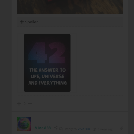
Spoiler
0
Viva888
Reply to
Viva888
1 year ago