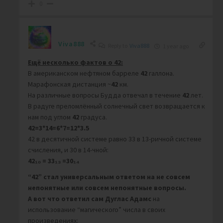
0
Viva888
Reply to
Viva888
1 year ago
Ещё несколько фактов о 42:
В американском нефтяном барреле
42
галлона.
Марафонская дистанция ~
42
км.
На различные вопросы Будда отвечал в течение
42
лет.
В радуге преломлённый солнечный свет возвращается к
нам под углом
42
градуса.
42=3*14=6*7=12*3.5
42 в десятичной системе равно 33 в 13-ричной системе
счисления, и 30 в 14-чной:
42₁₀ = 33₁₃ =30₁₄
“42” стал универсальным ответом на не совсем
непонятные или совсем непонятные вопросы.
А вот что ответил сам Дуглас Адамс
на
использование “магического” числа в своих
произведениях: