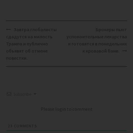
Post
Завтра глобалисты
Брокеры пьют
navigation
сдадутся на милость
успокоительные лекарства
Трампа и публично
и готовятся в понедельник
объявят об отмене
к кровавой бане.
повестки.
Subscribe
Please login to comment
23
COMMENTS