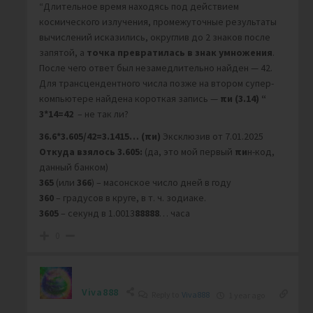
“Длительное время находясь под действием
космического излучения, промежуточные результаты
вычислений исказились, округлив до 2 знаков после
запятой, а
точка превратилась в
знак умножения
.
После чего ответ был незамедлительно найден — 42.
Для трансцендентного числа позже на втором супер-
компьютере найдена короткая запись —
πи (3.14) “
3*14=42
– не так ли?
36.6*3.605/42=3.1415…
(πи)
Эксклюзив от 7.01.2025
Откуда взялось 3.605:
(да, это мой первый
πи
н-код,
данный банком)
365
(или
366
) – масонское число дней в году
360
– градусов в круге, в т. ч. зодиаке.
3605
– секунд в 1.0013
88888
… часа
0
Viva888
Reply to
Viva888
1 year ago