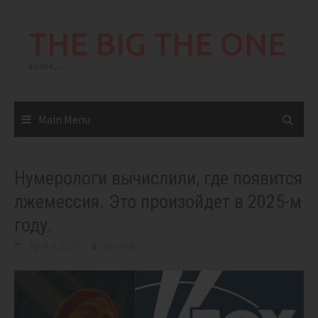
Skip
to
THE BIG THE ONE
content
come…
Main Menu
Нумерологи вычислили, где появится
лжемессия. Это произойдет в 2025-м
году.
April 6, 2025
BIGONE