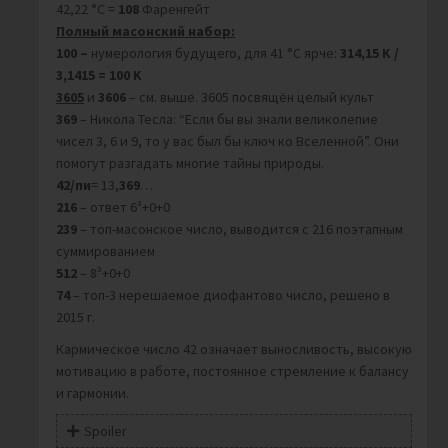
42,22 °С =
108
Фаренгейт
Полный масонский набор:
100 –
нумерология будущего, для 41 °С ярче:
314,15 K /
3,1415 = 100 K
3605
и
3606
– см. выше. 3605 посвящён целый культ
369
– Никола Тесла: “Если бы вы знали великолепие
чисел 3, 6 и 9, то у вас был бы ключ ко Вселенной”. Они
помогут разгадать многие тайны природы.
42/пи
= 13,
369
…
216
– ответ 6³+0+0
239
– топ-масонское число, выводится с 216 поэтапным
суммированием
512
– 8³+0+0
74
– топ-3 нерешаемое диофантово число, решено в
2015 г.
Кармическое число 42 означает выносливость, высокую
мотивацию в работе, постоянное стремление к балансу
и гармонии.
Spoiler