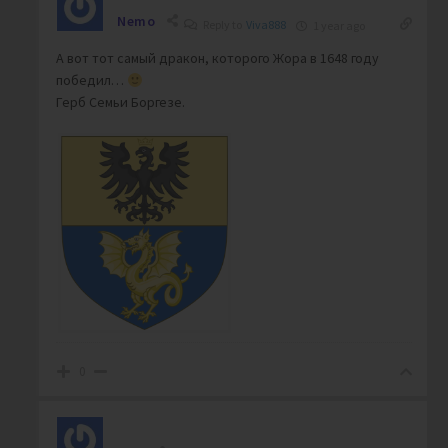
Nemo
Reply to
Viva888
1 year ago
А вот тот самый дракон, которого Жора в 1648 году
победил…
Герб Семьи Боргезе.
0