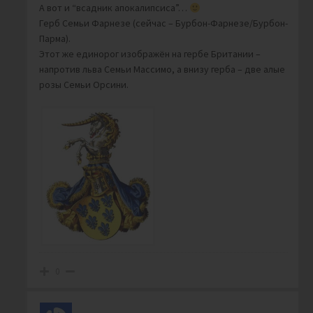
А вот и “всадник апокалипсиса”…
Герб Семьи Фарнезе (сейчас – Бурбон-Фарнезе/Бурбон-
Парма).
Этот же единорог изображён на гербе Британии –
напротив льва Семьи Массимо, а внизу герба – две алые
розы Семьи Орсини.
0