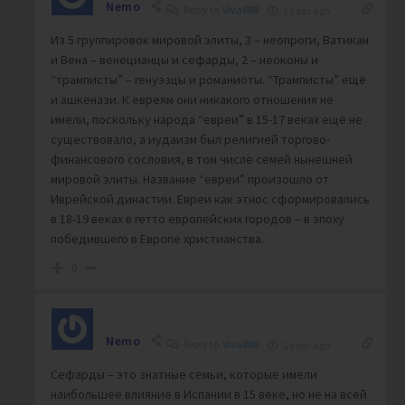
Nemo
Reply to
Viva888
1 year ago
Из 5 группировок мировой элиты, 3 – неопроги, Ватикан
и Вена – венецианцы и сефарды, 2 – неоконы и
“трамписты” – генуэзцы и романиоты. “Трамписты” ещё
и ашкенази. К евреям они никакого отношения не
имели, поскольку народа “евреи” в 15-17 веках ещё не
существовало, а иудаизм был религией торгово-
финансового сословия, в том числе семей нынешней
мировой элиты. Название “евреи” произошло от
Иврейской династии. Евреи как этнос сформировались
в 18-19 веках в гетто европейских городов – в эпоху
победившего в Европе христианства.
0
Nemo
Reply to
Viva888
1 year ago
Сефарды – это знатные семьи, которые имели
наибольшее влияние в Испании в 15 веке, но не на всей