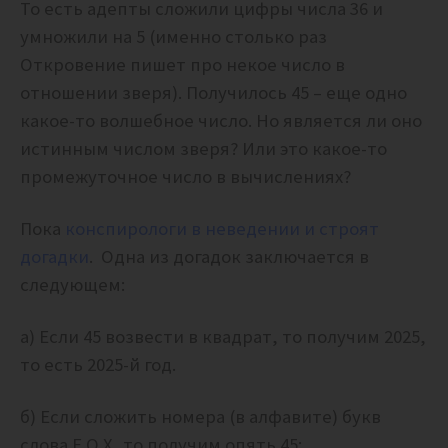
То есть адепты сложили цифры числа 36 и
умножили на 5 (именно столько раз
Откровение пишет про некое число в
отношении зверя).
Получилось 45 – еще одно
какое-то волшебное число. Но является ли оно
истинным числом зверя? Или это какое-то
промежуточное число в вычислениях?
Пока
конспирологи в неведении и строят
догадки
. Одна из догадок заключается в
следующем:
а) Если 45 возвести в квадрат, то получим 2025,
то есть 2025-й год.
б) Если сложить номера (в алфавите) букв
слова F O X, то получим опять 45: