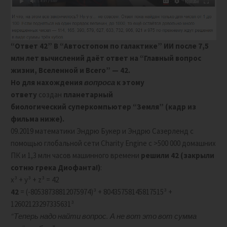
“Ответ 42” В “Автостопом по галактике” ИИ после 7,5
млн лет вычислений даёт ответ на
“Главный вопрос
жизни, Вселенной и Всего” — 42.
Но
для нахождения
вопроса
к этому
ответу
создан
планетарный
биологический
суперкомпьютер “Земля” (кадр из
фильма ниже).
09.2019 математики Эндрю Букер и Эндрю Сазерленд с
помощью глобальной сети Charity Engine с >500 000 домашних
ПК и 1,3 млн часов машинного времени
решили 42
(закрыли
сотню грека Диофанта!)
:
x³ + y³ + z³ = 42
42
= (-80538738812075974)³ + 80435758145817515³ +
12602123297335631³
“Теперь надо найти вопрос. А не вот это вот сумма