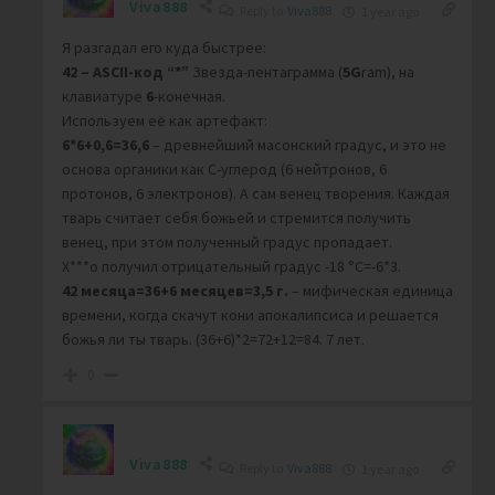
Viva888
Reply to
Viva888
1 year ago
Я разгадал его куда быстрее:
42 – ASCII-код “*”
Звезда-пентаграмма (
5G
ram), на
клавиатуре
6
-конечная.
Используем её как артефакт:
6*6+0,6=36,6
– древнейший масонский градус, и это не
основа органики как С-углерод (6 нейтронов, 6
протонов, 6 электронов). А сам венец творения. Каждая
тварь считает себя божьей и стремится получить
венец, при этом полученный градус пропадает.
Х***о получил отрицательный градус -18 °С=-6*3.
42 месяца=36+6 месяцев=3,5 г.
– мифическая единица
времени, когда скачут кони апокалипсиса и решается
божья ли ты тварь. (36+6)*2=72+12=84. 7 лет.
0
Viva888
Reply to
Viva888
1 year ago