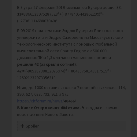
В 8 утра 27 февраля 2019 компьютер Букера решил 33:
33
=8866128975287528³+(−8778405442862239)³+
(−2736111468807040)³
В 09.2019 г. математики Эндрю Букер из Бристольского
университета и Эндрю Сазерленд из Массачусетского
технологического института с помощью глобальной
вычислительной сети Charity Engine с >500 000
домашних ПК и 1,3 млн часов машинного времени
решили 42 (закрыли сотню!)
:
42
= (-80538738812075974)³ + 80435758145817515³ +
12602123297335631³
Итак, до 1000 остались только 7 нерешённых чисел: 114,
390, 627, 633, 732, 921 и 975.
https://citforum.ru/news/
40466
/
В Книге Откровения 404 стиха.
Это одна из самых
коротких книг Нового Завета.
Spoiler