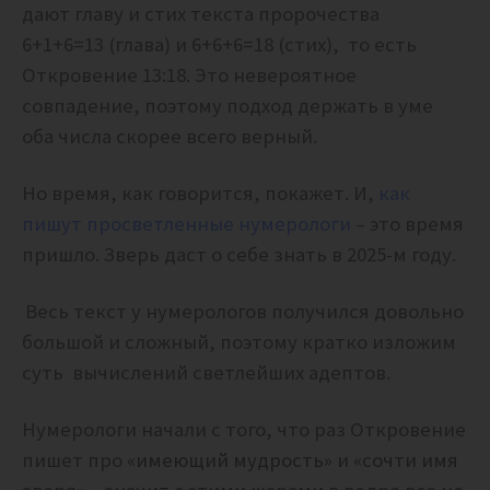
дают главу и стих текста пророчества
6+1+6=13 (глава) и 6+6+6=18 (стих), то есть
Откровение 13:18.
Это невероятное
совпадение, поэтому подход держать в уме
оба числа скорее всего верный.
Но время, как говорится, покажет. И,
как
пишут просветленные нумерологи
– это время
пришло. Зверь даст о себе знать в 2025-м году.
Весь текст у нумерологов получился довольно
большой и сложный, поэтому кратко изложим
суть вычислений светлейших адептов.
Нумерологи начали с того, что раз Откровение
пишет про
«имеющий мудрость» и «сочти имя