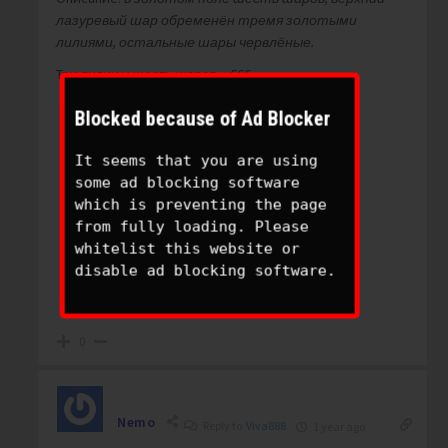
лазуревый шар обременён тремя золотыми
лилиями, остальные шары червлёные.
Три лилии и шесть шаров – 666.
Blocked because of Ad Blocker
It seems that you are using
some ad blocking software
which is preventing the page
from fully loading. Please
whitelist this website or
disable ad blocking software.
0
Nemo
Reply to
Viva888
1 year ago