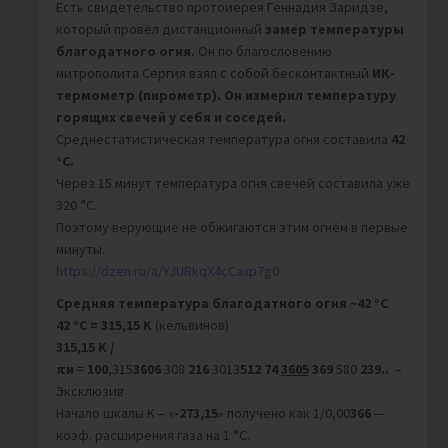
Есть свидетельство протоиерея Геннадия Заридзе,
который провёл дистанционный
замер температуры
благодатного огня.
Он по благословению
митрополита Сергия взял с собой бесконтактный
ИК-
термометр (пирометр). Он измерил температуру
горящих свечей у себя и соседей.
Среднестатистическая температура огня составила
42
°С.
Через 15 минут температура огня свечей составила уже
320 °С.
Поэтому верующие не обжигаются этим огнём в первые
минуты.
https://dzen.ru/a/YJURkqX4cCaxp7g0
Средняя температура благодатного огня ~42 °С
42 °С = 315,15 K
(кельвинов)
315,15 K /
πи
=
100
,315
3606
308
216
3013
512
74
3605
369
580
239..
–
Эксклюзив
Начало шкалы K – «
-273,15
» получено как 1/0,00
366
—
коэф. расширения газа на 1 °С.