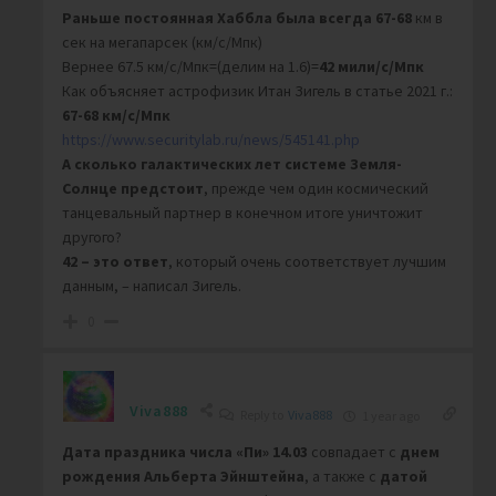
Раньше постоянная Хаббла была всегда 67-68
км в
сек на мегапарсек (км/с/Мпк)
Вернее 67.5 км/с/Мпк=(делим на 1.6)=
42 мили/с/Мпк
Как объясняет астрофизик Итан Зигель в статье 2021 г.:
67-68 км/с/Мпк
https://www.securitylab.ru/news/545141.php
А сколько галактических лет системе Земля-
Солнце предстоит
, прежде чем один космический
танцевальный партнер в конечном итоге уничтожит
другого?
42 – это ответ
, который очень соответствует лучшим
данным, – написал Зигель.
0
Viva888
Reply to
Viva888
1 year ago
Дата праздника числа
«Пи»
14.03
совпадает с
днем
рождения
Альберта Эйнштейна
, а также с
датой