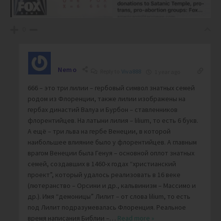
0
Nemo
Reply to
Viva888
1 year ago
666 – это три лилии – гербовый символ знатных семей
родом из Флоренции, также лилии изображены на
гербах династий Валуа и Бурбон – ставленников
флорентийцев. На латыни лилия – lilium, то есть 6 букв.
А ещё – три льва на гербе Венеции, в которой
наибольшее влияние было у флорентийцев. А главным
врагом Венеции была Генуя – основной оплот знатных
семей, создавших в 1460-х годах “христианский
проект”, который удалось реализовать в 16 веке
(лютеранство – Орсини и др., кальвинизм – Массимо и
др.). Имя “демоницы” Лилит – от слова lilium, то есть
под Лилит подразумевалась Флоренция. Реальное
время написания Библии –
…
Read more »