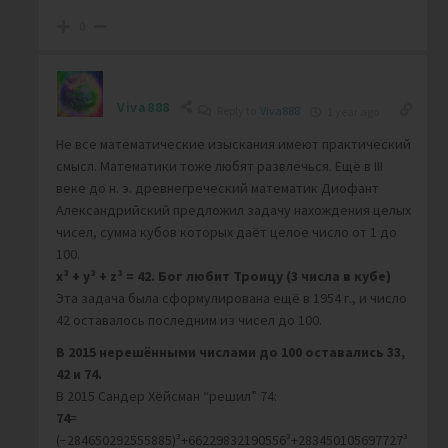
0
Viva888
Reply to
Viva888
1 year ago
Не все математические изыскания имеют практический
смысл. Математики тоже любят развлечься. Ещё в III
веке до н. э. древнегреческий математик Диофант
Александрийский предложил задачу нахождения целых
чисел, сумма кубов которых даёт целое число от 1 до
100.
x³ + y³ + z³ = 42.
Бог любит Троицу (3 числа в кубе)
Эта задача была сформулирована ещё в 1954 г., и число
42 оставалось последним из чисел до 100.
В 2015 нерешёнными числами до 100 оставались 33,
42 и 74.
В 2015 Сандер Хёйсман “решил” 74:
74
=
(−284650292555885)³+66229832190556³+283450105697727³