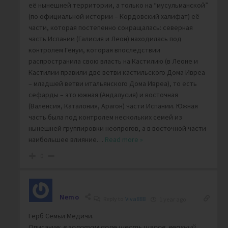
её нынешней территории, а только на “мусульманской”
(по официальной истории – Кордовский халифат) её
части, которая постепенно сокращалась: северная
часть Испании (Галисия и Леон) находилась под
контролем Генуи, которая впоследствии
распространила свою власть на Кастилию (в Леоне и
Кастилии правили две ветви кастильского Дома Ивреа
– младшей ветви итальянского Дома Ивреа), то есть
сефарды – это южная (Андалусия) и восточная
(Валенсия, Каталония, Арагон) части Испании. Южная
часть была под контролем нескольких семей из
нынешней группировки неопрогов, а в восточной части
наибольшее влияние
…
Read more »
0
Nemo
Reply to
Viva888
1 year ago
Герб Семьи Медичи.
Описание:
в золотом поле шесть шаров, верхний