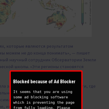
ях, которые являются результатом
мы можем не до конца понимать», — пишет
тный научный сотрудник Обсерватории Земли
еской школы. «Эти регионы становятся
Blocked because of Ad Blocker
а за последние 65 лет, выявляя области, где
It seems that you are using
ельно быстрее, чем более умеренные
some ad blocking software
аксимальным температурам, которые
which is preventing the page
е, иногда поразительные величины….
from fully loading. Please