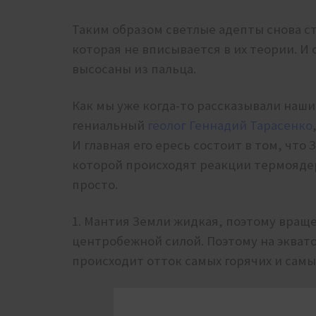
Таким образом светлые адепты снова с
которая не вписывается в их теории. И
высосаны из пальца.
Как мы уже когда-то рассказывали наши
гениальный
геолог Геннадий Тарасенко
И главная его ересь состоит в том, что
которой происходят реакции термоядер
просто.
1. Мантия Земли жидкая, поэтому вращ
центробежной силой. Поэтому на эквато
происходит отток самых горячих и сам