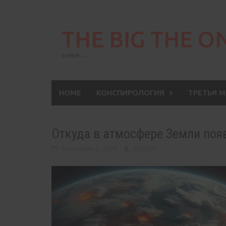
Skip
to
THE BIG THE O
content
come…
HOME
КОНСПИРОЛОГИЯ
ТРЕТЬЯ 
Откуда в атмосфере Земли поя
December 3, 2024
BIGONE