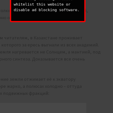
whitelist this website or
толкнулись с климатической проблемой,
disable ad blocking software.
 оно объяснимо, поскольку эти теории
м читателям, в Казахстане проживает
, которого за ересь выгнали из всех академий.
 Земля нагревается не Солнцем, а мантией, под
ного синтеза. Доказывается все очень
ение земли отжимает её к экватору
ре жарко, а полюсах холодно – оттуда
ых подвижных фракций: