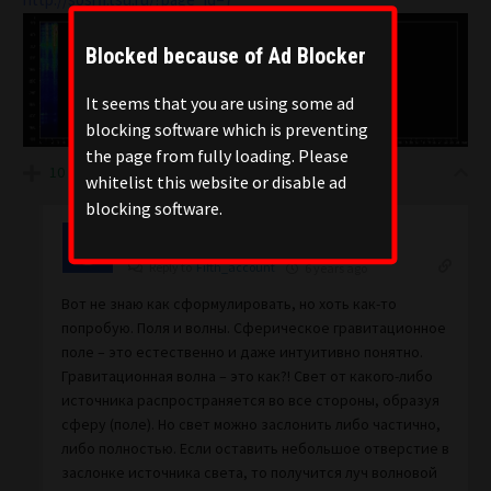
Blocked because of Ad Blocker
It seems that you are using some ad
blocking software which is preventing
the page from fully loading. Please
10
whitelist this website or disable ad
blocking software.
Fifth_account
Reply to
Fifth_account
6 years ago
Вот не знаю как сформулировать, но хоть как-то
попробую. Поля и волны. Сферическое гравитационное
поле – это естественно и даже интуитивно понятно.
Гравитационная волна – это как?! Свет от какого-либо
источника распространяется во все стороны, образуя
сферу (поле). Но свет можно заслонить либо частично,
либо полностью. Если оставить небольшое отверстие в
заслонке источника света, то получится луч волновой