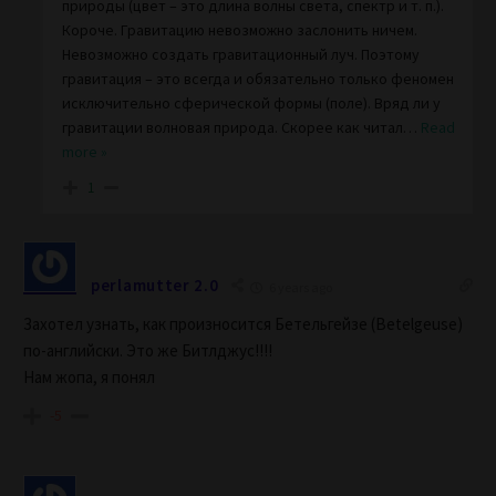
природы (цвет – это длина волны света, спектр и т. п.).
Короче. Гравитацию невозможно заслонить ничем.
Невозможно создать гравитационный луч. Поэтому
гравитация – это всегда и обязательно только феномен
исключительно сферической формы (поле). Вряд ли у
гравитации волновая природа. Скорее как читал
…
Read
more »
1
perlamutter 2.0
6 years ago
Захотел узнать, как произносится Бетельгейзе (Betelgeuse)
по-английски. Это же Битлджус!!!!
Нам жопа, я понял
-5