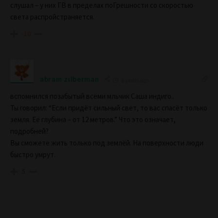
слушал – у них ГВ в пределах поГрешности со скоростью
света распройстраняется.
-10
abram zilberman
6 years ago
вспомнился позабытый всеми мльчик Саша индиго..
Ты говорил: “Если придёт сильный свет, то вас спасёт только
земля. Её глубина – от 12 метров.” Что это означает,
подробней?
Вы сможете жить только под землёй. На поверхности люди
быстро умрут.
5