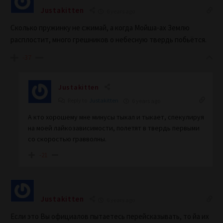
Justakitten
6 years ago
Сколько пружинку не сжимай, а когда Мойша-ах Землю
расплостит, много грешников о небесную твердь побьётся.
-37
Justakitten
Reply to
Justakitten
6 years ago
А кто хорошему мне минусы тыкал и тыкает, спекулируя
на моей лайкозависимости, полетят в твердь первыми
со скоростью гравволны.
-21
Justakitten
6 years ago
Если это Вы официалов пытаетесь перейсказывать, то йа их