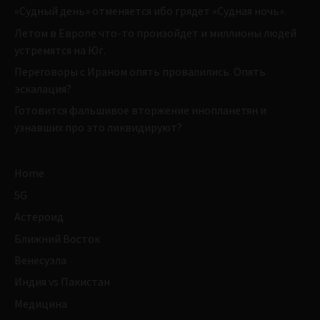
«Судный день» отменяется ибо грядет «Судная ночь».
Летом в Европе что-то произойдет и миллионы людей
устремятся на Юг.
Переговоры с Ираном опять провалились. Опять
эскалация?
Готовится фальшивое вторжение инопланетян и
узнавших про это ликвидируют?
Home
5G
Астероид
Ближний Восток
Венесуэла
Индия vs Пакистан
Медицина