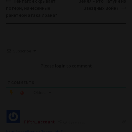
Post
Пентагон скрывает
Земля – это Татуин из
navigation
потери, нанесенные
Звездных Войн?
ракетной атака Ирана?
Subscribe
Please login to comment
7
COMMENTS
Oldest
Fifth_account
6 years ago
http://sosrff.tsu.ru/?page_id=7