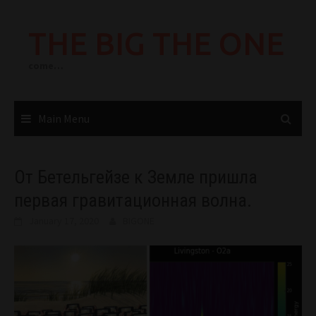
Skip
to
THE BIG THE ONE
content
come…
Main Menu
От Бетельгейзе к Земле пришла
первая гравитационная волна.
January 17, 2020
BIGONE