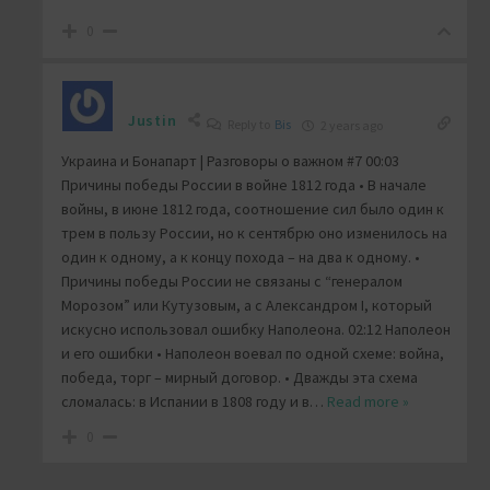
0
Justin
Reply to
Bis
2 years ago
Украина и Бонапарт | Разговоры о важном #7 00:03
Причины победы России в войне 1812 года • В начале
войны, в июне 1812 года, соотношение сил было один к
трем в пользу России, но к сентябрю оно изменилось на
один к одному, а к концу похода – на два к одному. •
Причины победы России не связаны с “генералом
Морозом” или Кутузовым, а с Александром I, который
искусно использовал ошибку Наполеона. 02:12 Наполеон
и его ошибки • Наполеон воевал по одной схеме: война,
победа, торг – мирный договор. • Дважды эта схема
сломалась: в Испании в 1808 году и в
…
Read more »
0