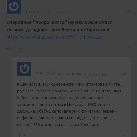
Justin
2 years ago
Очередное ”пророчество” журнала Экономист
сбылось.Да здравствует Всемирное братство!
https://www.youtube.com/watch?v=_CHK4qsL1rk
0
uno
Reply to
Justin
2 years ago
К.Шейнбаум, внучка еврейских иммигрантов из Литвы,
родилась в еврейской семье в Мексике. Ее дедушка и
бабушка по отцовской линии, евреи-ашкеназы,
эмигрировали из Литвы в Мексику в 1930-х годах, а
дедушка и бабушка по материнской линии, евреи-
сефарды, эмигрировали из Пловдива, Болгария, в
начале 1930-х годов, спасаясь от Холокоста.
0