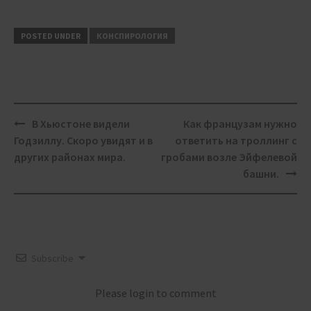
POSTED UNDER
КОНСПИРОЛОГИЯ
Post
В Хьюстоне видели
Как французам нужно
navigation
Годзиллу. Скоро увидят и в
ответить на троллинг с
других районах мира.
гробами возле Эйфелевой
башни.
Subscribe
Please login to comment