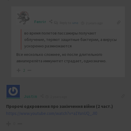
Fenrir
Reply to
uno
2 years ago
во время полетов пассажиры получают
облучение, теряют защитные бактерии, а вирусы
ускоренно размножаются
Все несколько сложнее, но после длительного
авиаперелёта иммунитет страдает, однозначно.
2
Justin
2 years ago
Пророчі одкровення про закінчення війни (2 част.)
https://www.youtube.com/watch?v=a1YsnUQ_JI0
0