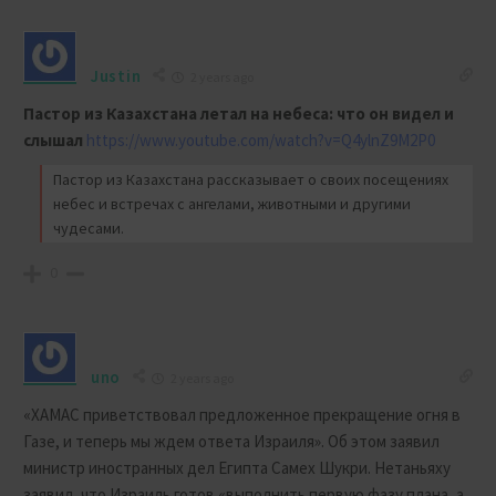
Justin
2 years ago
Пастор из Казахстана летал на небеса: что он видел и
слышал
https://www.youtube.com/watch?v=Q4ylnZ9M2P0
Пастор из Казахстана рассказывает о своих посещениях
небес и встречах с ангелами, животными и другими
чудесами.
0
uno
2 years ago
«ХАМАС приветствовал предложенное прекращение огня в
Газе, и теперь мы ждем ответа Израиля». Об этом заявил
министр иностранных дел Египта Самех Шукри. Нетаньяху
заявил, что Израиль готов «выполнить первую фазу плана, а