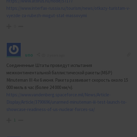
https://www.atorus.ru/node/57177
https://www.interfax-russia.ru/tourism/news/otkazy-turistam-v-
vyezde-za-rubezh-mogut-stat-massovymi
0
uno
2 years ago
Соединенные Штаты проведут испытания
межконтинентальной баллистической ракеты (МБР)
Minuteman III 4 и 6 июня. Ракета развивает скорость около 15
000 миль в час (более 24 000 км/ч).
https://www.vandenberg.spaceforce.mil/News/Article-
Display/Article/3790696/unarmed-minuteman-iii-test-launch-to-
showcase-readiness-of-us-nuclear-forces-sa/
1