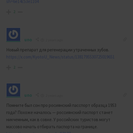
sh=6e14c53e1104
2
uno
2 years ago
Новый препарат для регенерации утраченных зубов.
https://x.com/KyotoU_News/status/1381795530725019651
2
uno
2 years ago
Помните был сон про росиянский пасспорт образца 1953
года? Похоже началось — россиянский паспорт станет
никчемным, как в совке. У российских туристов могут
массово начать отбирать паспорта на границе.