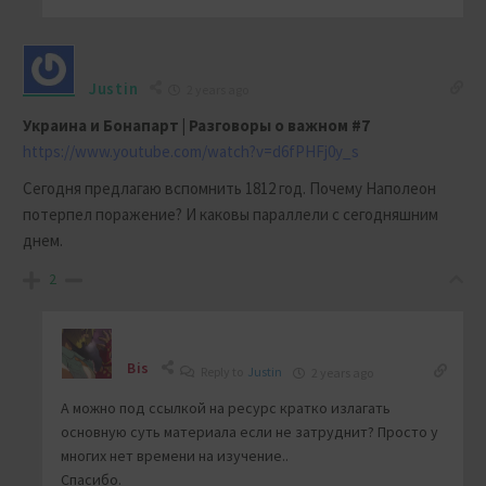
Justin
2 years ago
Украина и Бонапарт | Разговоры о важном #7
https://www.youtube.com/watch?v=d6fPHFj0y_s
Сегодня предлагаю вспомнить 1812 год. Почему Наполеон
потерпел поражение? И каковы параллели с сегодняшним
днем.
2
Bis
Reply to
Justin
2 years ago
А можно под ссылкой на ресурс кратко излагать
основную суть материала если не затруднит? Просто у
многих нет времени на изучение..
Спасибо.