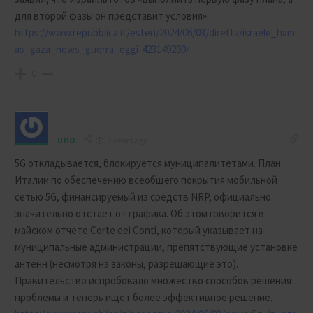
для второй фазы он представит условия».
https://www.repubblica.it/esteri/2024/06/03/diretta/israele_ham
as_gaza_news_guerra_oggi-423149200/
0
uno
2 years ago
5G откладывается, блокируется муниципалитетами. План
Италии по обеспечению всеобщего покрытия мобильной
сетью 5G, финансируемый из средств NRP, официально
значительно отстает от графика. Об этом говорится в
майском отчете Corte dei Conti, который указывает на
муниципальные администрации, препятствующие установке
антенн (несмотря на законы, разрешающие это).
Правительство испробовало множество способов решения
проблемы и теперь ищет более эффективное решение.