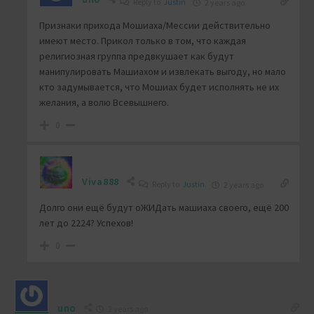
Reply to
Justin
2 years ago
Признаки прихода Мошиаха/Мессии действительно
имеют место. Прикол только в том, что каждая
религиозная группа предвкушает как будут
манипулировать Машиахом и извлекать выгоду, но мало
кто задумывается, что Мошиах будет исполнять не их
желания, а волю Всевышнего.
0
Viva888
Reply to
Justin
2 years ago
Долго они ещё будут оЖИДать машиаха своего, ещё 200
лет до 2224? Успехов!
0
uno
2 years ago