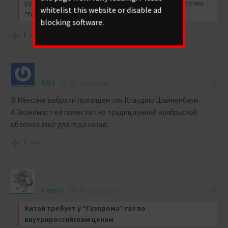
русских (в основном, из Центральной России). Наступил
whitelist this website or disable ad
“Гердауэн-наш”.
blocking software.
1
BB2
2 years ago
В Мексике выбрали президентом Клаудию Шайненбаум.
А Экономист её поместил на традиционной ноябрьской
обложке ещё два года назад.
1
Fenrir
2 years ago
Китай требует у “Газпрома” газ по
внутрироссийским ценам