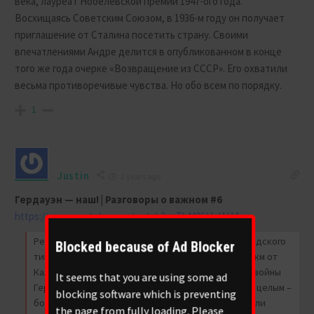
века, лауреат Нобелевской премии 1947-ого года.
Восхищаясь Советским Союзом, в 1936-м году он получает
приглашение от Сталина посетить страну. Своими
впечатлениями Андре делится в опубликованном в конце
того же года очерке «Возвращение из СССР». Его охватили
весьма противоречивые чувства. Но обо всем по порядку.
1
Justin
2 years ago
Гердауэн — наш! | Разговоры о важном #6
https://www.youtube.com/watch?v=TbM9SH_lAH4
Речь в сегодняшнем видео пойдет о поселке городского
Blocked because of Ad Blocker
типа Железнодорожный (до 1945 – Гердауэн) в 50 км от
Калининграда. Бывшая Восточная Пруссия. После войны
It seems that you are using some ad
Гердауэн перешел к России, причем практически целым –
blocking software which is preventing
боев тут почти не было. Немцев выселили. Прислали
the page from fully loading. Please