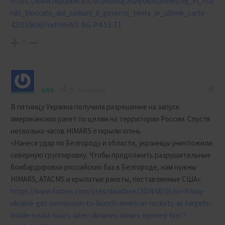
https://www.repubblica.it/economia/2024/06/03/news/5g_in_rita
rdo_bloccato_dai_comuni_il_governo_tenta_le_ultime_carte-
423150636/?ref=RHVS-BG-P4-S1-T1
0
uno
2 years ago
В пятницу Украина получила разрешение на запуск
американских ракет по целям на территории России. Спустя
несколько часов HIMARS открыли огонь.
«Нанеся удар по Белгороду и области, украинцы уничтожили
северную группировку. Чтобы продолжить разрушительные
бомбардировки российских баз в Белгороде, нам нужны
HIMARS, ATACMS и крылатые ракеты, поставляемые США».
https://www.forbes.com/sites/davidaxe/2024/06/01/on-friday-
ukraine-got-permission-to-launch-american-rockets-at-targets-
inside-russia-hours-later-ukraines-himars-opened-fire/?