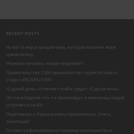
RECENT POSTS
Ну вот в мир и пришла чума, которая положит всем
чумам конец.
Неужели началась новая пандемия?!
Правительство США приказало пастырям готовить
стадо к РАСКРЫТИЮ.
«Судный день» отменяется ибо грядет «Судная ночь».
Летом в Европе что-то произойдет и миллионы людей
устремятся на Юг.
Переговоры с Ираном опять провалились. Опять
эскалация?
Готовится фальшивое вторжение инопланетян и