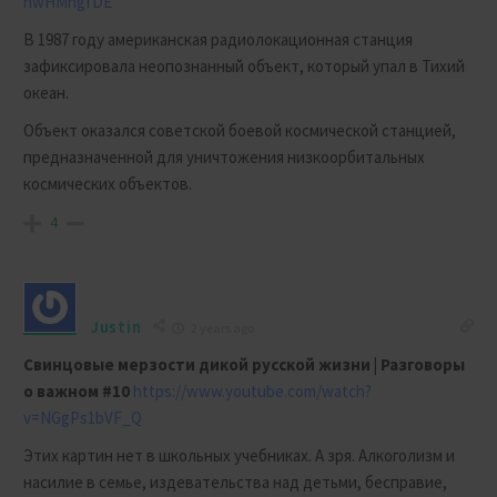
hwHMngfDE
В 1987 году американская радиолокационная станция
зафиксировала неопознанный объект, который упал в Тихий
океан.
Объект оказался советской боевой космической станцией,
предназначенной для уничтожения низкоорбитальных
космических объектов.
4
Justin
2 years ago
Свинцовые мерзости дикой русской жизни | Разговоры
о важном #10
https://www.youtube.com/watch?
v=NGgPs1bVF_Q
Этих картин нет в школьных учебниках. А зря. Алкоголизм и
насилие в семье, издевательства над детьми, бесправие,