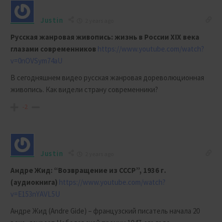
Justin
2 years ago
Русская жанровая живопись: жизнь в России XIX века
глазами современников
https://www.youtube.com/watch?
v=0nOVSym74aU
В сегодняшнем видео русская жанровая дореволюционная
живопись. Как видели страну современники?
-2
Justin
2 years ago
Андре Жид: “Возвращение из СССР”, 1936 г.
(аудиокнига)
https://www.youtube.com/watch?
v=E153nYAVL5U
Андре Жид (Andre Gide) – французский писатель начала 20