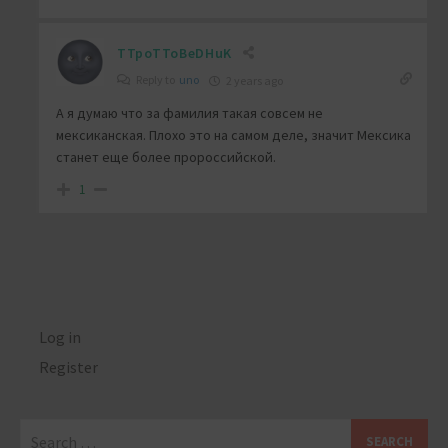
TTpoTToBeDHuK
Reply to
uno
2 years ago
А я думаю что за фамилия такая совсем не
мексиканская. Плохо это на самом деле, значит Мексика
станет еще более пророссийской.
1
Log in
Register
Search