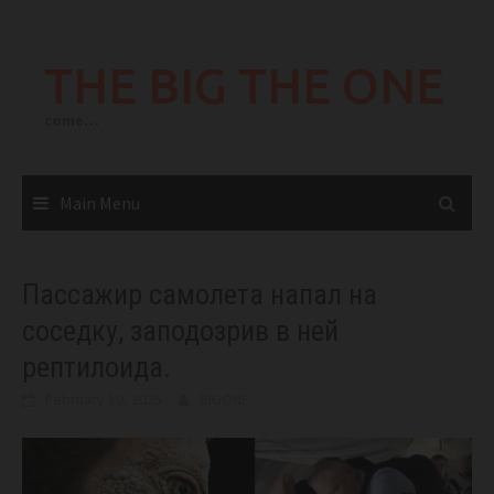
Skip
to
THE BIG THE ONE
content
come…
Main Menu
Пассажир самолета напал на
соседку, заподозрив в ней
рептилоида.
February 10, 2025
BIGONE