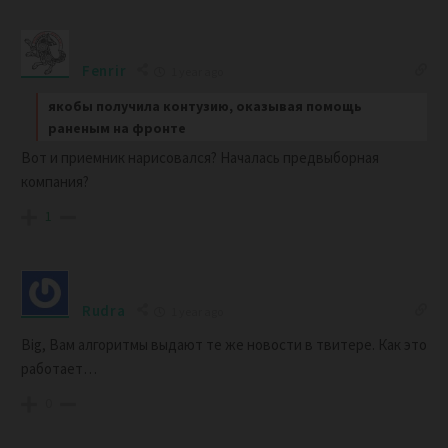
Fenrir
1 year ago
якобы получила контузию, оказывая помощь
раненым на фронте
Вот и приемник нарисовался? Началась предвыборная
компания?
1
Rudra
1 year ago
Big, Вам алгоритмы выдают те же новости в твитере. Как это
работает…
0