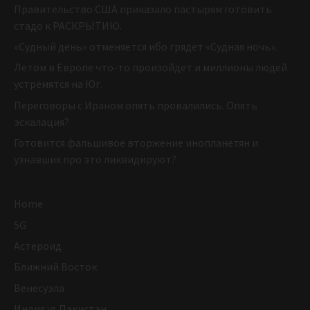
Правительство США приказало пастырям готовить
стадо к РАСКРЫТИЮ.
«Судный день» отменяется ибо грядет «Судная ночь».
Летом в Европе что-то произойдет и миллионы людей
устремятся на Юг.
Переговоры с Ираном опять провалились. Опять
эскалация?
Готовится фальшивое вторжение инопланетян и
узнавших про это ликвидируют?
Home
5G
Астероид
Ближний Восток
Венесуэла
Индия vs Пакистан