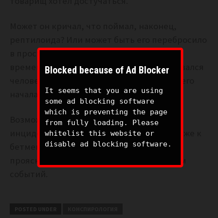
товарищ хотел достучаться.
Может он кричал, что поймал, наконец,
рептилоида? Или может быть его перебросило
в пространстве-времени и он попал во
временную петлю? Или может чувак оказался
Blocked because of Ad Blocker
человеком-пауком или вервольфом и у него
It seems that you are using
началась трансформация?
some ad blocking software
which is preventing the page
Возможно и скорее всего в следующем
from fully loading. Please
инциденте оператор будет сидеть поближе к
whitelist this website or
disable ad blocking software.
бетмену и ситуация с рептилоидами
прояснится, так что следим за развитием
событий.
POSTED UNDER
КОНСПИРОЛОГИЯ