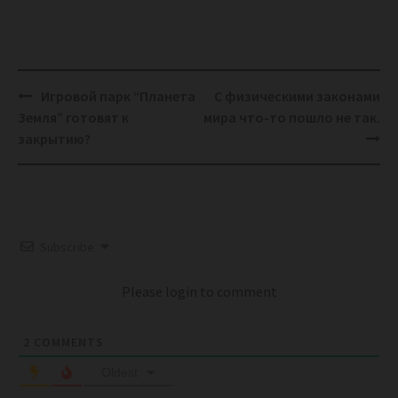
Post
Игровой парк “Планета
С физическими законами
navigation
Земля” готовят к
мира что-то пошло не так.
закрытию?
Subscribe
Please login to comment
2
COMMENTS
Oldest