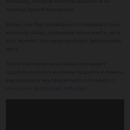
женщину, которой помогли выбраться из
прохода другие пассажиры.
Видно, как бортпроводник отталкивает лицо
мужчины назад, удерживая его на месте, но в
этот момент пассажир начинает неудержимо
выть.
Затем бортпроводник Alaska призывает
«другого крепкого мужчину» подойти и помочь
ему удержать неуправляемого пассажира
от
нанесения вреда кому-либо еще.