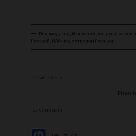
Post
Пирамида над Мюнхеном, воздушные бои 
navigation
Россией, НЛО над островом Реюньон.
Subscribe
Please 
16
COMMENTS
BaaL.ver.2.0