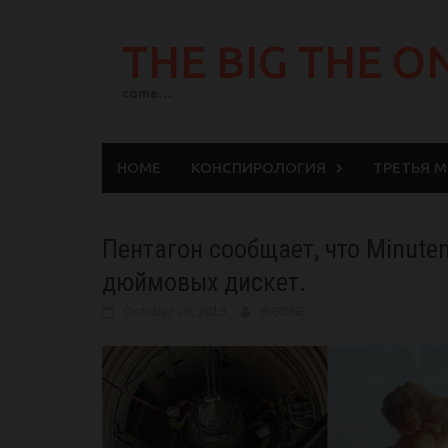
Skip
to
THE BIG THE O
content
come…
HOME
КОНСПИРОЛОГИЯ
ТРЕТЬЯ 
Пентагон сообщает, что Minutem
дюймовых дискет.
October 20, 2019
BIGONE