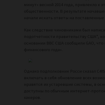
минут» весной 2014 года, привлекло к 
общественности.
В результате начавше
начали искать ответы на поставленные
Как следствие чиновниками был напис
подотчетности правительству США”, ко
основании ВВС США сообщили GAO, что 
финансового года».
Однако подполковник Росси сказал C4IS
включать в себя обновление всех возм
нравятся их устаревшие системы, в осн
доступны по обычным интернет-проток
хакеров.