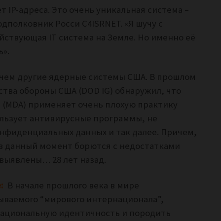
т IP-адреса. Это очень уникальная система –
 подполковник Росси C4ISRNET. «Я шучу с
йствующая IT система на Земле. Но именно её
ь».
, чем другие ядерные системы США. В прошлом
тва обороны США (DOD IG) обнаружил, что
 (MDA) применяет очень плохую практику
ользует антивирусные программы, не
нфиденциальных данных и так далее. Причем,
в данный момент борются с недостатками
выявлены… 28 лет назад.
e:
В начале прошлого века в мире
ываемого “мирового интернационала”,
национальную идентичность и породить