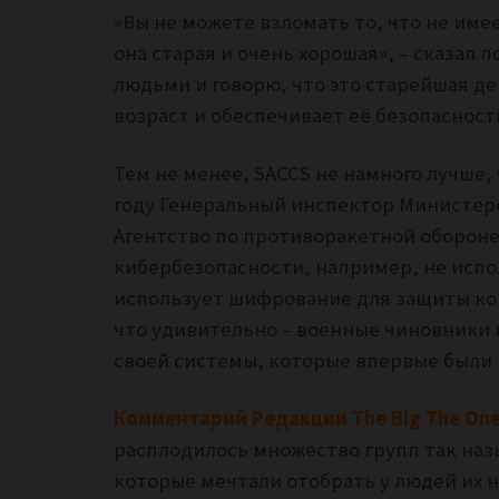
«Вы не можете взломать то, что не имее
она ​​старая и очень хорошая», – сказал
людьми и говорю, что это старейшая де
возраст и обеспечивает её безопасност
Тем не менее, SACCS не намного лучше
году Генеральный инспектор Министерс
Агентство по противоракетной обороне
кибербезопасности, например, не исп
использует шифрование для защиты ко
что удивительно – военные чиновники 
своей системы, которые впервые были 
Комментарий Редакции The Big The On
расплодилось множество групп так наз
которые мечтали отобрать у людей их 