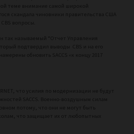
этой теме внимание самой широкой
гося скандала чиновники правительства США
 CBS вопросы.
ан так называемый “Отчет Управления
торый подтвердил выводы CBS и на его
намерены обновить SACCS «к концу 2017
RNET, что усилия по модернизации не будут
ожностей SACCS. Военно-воздушным силам
овном потому, что они не могут быть
олам, что защищает их от любопытных