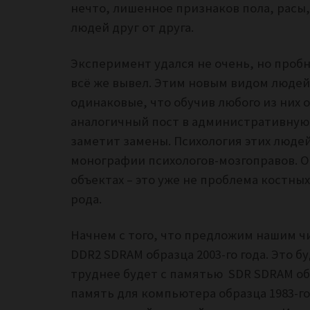
нечто, лишенное признаков пола, расы,
людей друг от друга.
Эксперимент удался не очень, но про
всё же вывел. Этим новым видом людей
одинаковые, что обучив любого из них 
аналогичный пост в административную 
заметит замены. Психология этих люде
монографии психологов-мозгоправов. Одн
объектах – это уже не проблема костны
рода.
Начнем с того, что предложим нашим ч
DDR2 SDRAM образца 2003-го года. Это б
труднее будет с памятью SDR SDRAM обр
память для компьютера образца 1983-го 