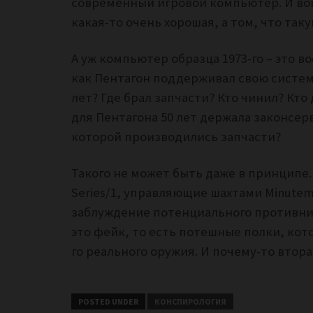
современный игровой компьютер. И вопр
какая-то очень хорошая, а том, что так
А уж компьютер образца 1973-го – это в
как Пентагон поддерживал свою систему
лет? Где брал запчасти? Кто чинил? Кт
для Пентагона 50 лет держала законсе
которой производились запчасти?
Такого не может быть даже в принципе. 
Series/1, управляющие шахтами Minutema
заблуждение потенциального противника
это фейк, то есть потешные полки, ко
го реального оружия. И почему-то втор
POSTED UNDER
КОНСПИРОЛОГИЯ