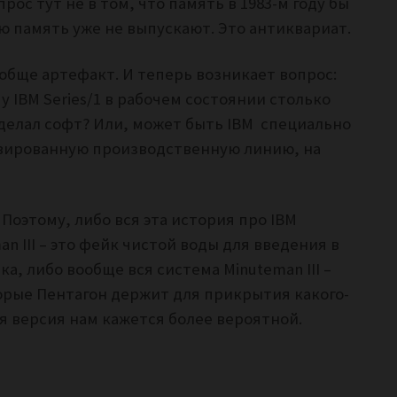
ос тут не в том, что память в 1983-м году бы
ую память уже не выпускают. Это антиквариат.
ообще артефакт. И теперь возникает вопрос:
 IBM Series/1 в рабочем состоянии столько
о делал софт? Или, может быть IBM специально
рвированную производственную линию, на
Поэтому, либо вся эта история про IBM
n III – это фейк чистой воды для введения в
, либо вообще вся система Minuteman III –
торые Пентагон держит для прикрытия какого-
ая версия нам кажется более вероятной.