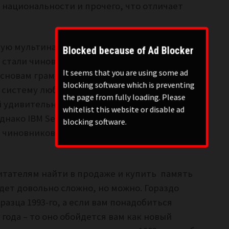
 национальности и прочего, что отличает
бную мультинациональную расу интернационал
Blocked because of Ad Blocker
 стали чиновники, которые везде настолько
It seems that you are using some ad
основам грамматики его можно поставить на
blocking software which is preventing
систему любой страны – и никто даже не
the page from fully loading. Please
й удивительная и заслуживает многотомной
whitelist this website or disable ad
ако IBM Series / 1 на стратегических
blocking software.
х чиновников, а проблема совершенно другого
итателям найти в продаже и купить память
удет довольно сложно, но можно. Гораздо
азца 1993-го, а если вам понадобиться
года – то оно обойдется вам как новый