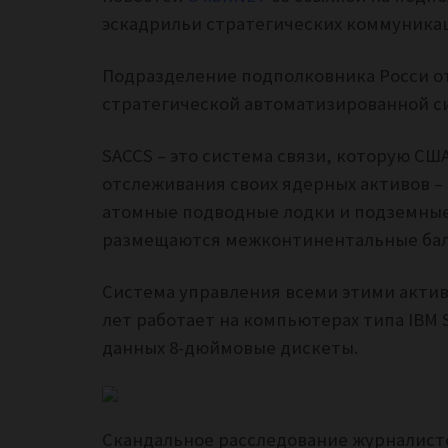
эскадрильи стратегических коммуника
Подразделение подполковника Росси о
стратегической автоматизированной си
SACCS – это система связи, которую С
отслеживания своих ядерных активов –
атомные подводные лодки и подземные
размещаются межконтинентальные бал
Система управления всеми этими актива
лет работает на компьютерах типа IBM S
данных 8-дюймовые дискеты.
Скандальное расследование журналисто