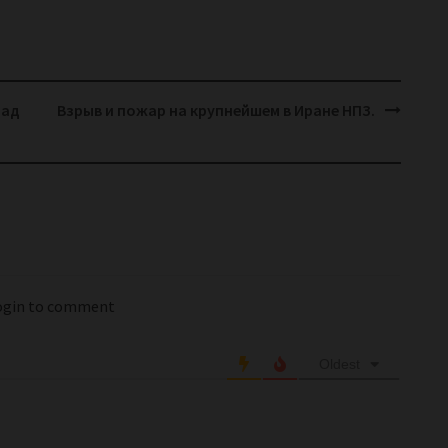
над
Взрыв и пожар на крупнейшем в Иране НПЗ.
login to comment
Oldest