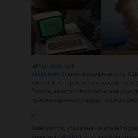
Post Views:
3,098
zdnet.com:
Военно-воздушные силы США
дискеты, которые использовались для 
Теперь, вместо гибких записывающих д
«высоконадежным твердотельным циф
Сообщается, что смена носителей произ
новостей
C4ISRNET
со ссылкой на подпо